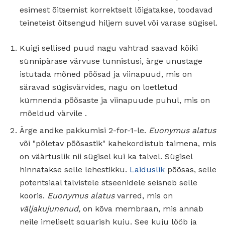
esimest õitsemist korrektselt lõigatakse, toodavad
teineteist õitsengud hiljem suvel või varase sügisel.
Kuigi sellised puud nagu vahtrad saavad kõiki
sünnipärase värvuse tunnistusi, ärge unustage
istutada mõned põõsad ja viinapuud, mis on
säravad sügisvärvides, nagu on loetletud
kümnenda põõsaste ja viinapuude puhul, mis on
mõeldud värvile .
Ärge andke pakkumisi 2-for-1-le.
Euonymus alatus
või "põletav põõsastik" kahekordistub taimena, mis
on väärtuslik nii sügisel kui ka talvel. Sügisel
hinnatakse selle lehestikku.
Laiduslik
põõsas, selle
potentsiaal talvistele stseenidele seisneb selle
kooris.
Euonymus alatus
varred, mis on
väljakujunenud,
on kõva membraan, mis annab
neile imeliselt squarish kuju. See kuju lööb ja