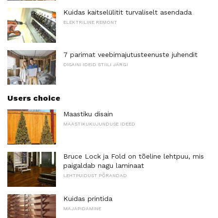
Kuidas kaitselülitit turvaliselt asendada
ELEKTRILINE REMONT
7 parimat veebimajutusteenuste juhendit
DISAINI IDEID STIILI JÄRGI
Users choice
Maastiku disain
MAASTIKUKUJUNDUSE IDEED
Bruce Lock ja Fold on tõeline lehtpuu, mis
paigaldab nagu laminaat
LEHTPUIDUST PÕRANDAD
Kuidas printida
MAJAPIDAMINE