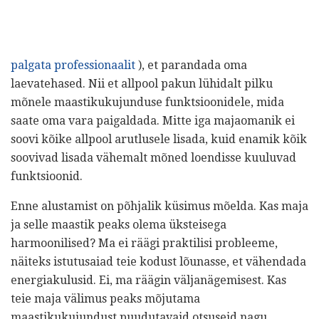
palgata professionaalit
), et parandada oma
laevatehased. Nii et allpool pakun lühidalt pilku
mõnele maastikukujunduse funktsioonidele, mida
saate oma vara paigaldada. Mitte iga majaomanik ei
soovi kõike allpool arutlusele lisada, kuid enamik kõik
soovivad lisada vähemalt mõned loendisse kuuluvad
funktsioonid.
Enne alustamist on põhjalik küsimus mõelda. Kas maja
ja selle maastik peaks olema üksteisega
harmoonilised? Ma ei räägi praktilisi probleeme,
näiteks istutusaiad teie kodust lõunasse, et vähendada
energiakulusid. Ei, ma räägin väljanägemisest. Kas
teie maja välimus peaks mõjutama
maastikukujundust puudutavaid otsuseid nagu