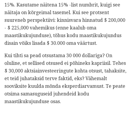
15%. Kasutame näitena 15% -list numbrit, kuigi see
näitaja on kõrgeimal tasemel. Kui see protsent
suureneb perspektiivi: kinnisvara hinnatud $ 200,000
- $ 225,000 vahemikus (enne kaalub oma
maastikukujunduse), tõhus kodu maastikukujundus
disain võiks lisada $ 30.000 oma väärtust.
Kui tihti sa pead otsustama 30 000 dollariga? On
oluline, et sellised otsused ei põhineks kapriisil. Tehes
$ 30,000 aktsiainvesteeringute kohta otsust, tahaksite,
et teid juhataksid terve faktid, eks? Vähemalt
sooviksite kuulda mõnda eksperdiarvamust. Te peate
otsima samasuguseid juhendeid kodu
maastikukujunduse osas.