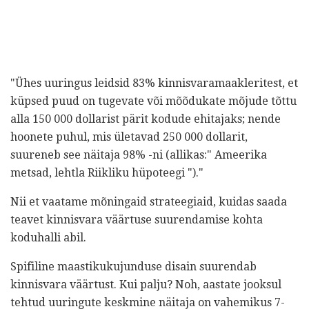
"Ühes uuringus leidsid 83% kinnisvaramaakleritest, et
küpsed puud on tugevate või mõõdukate mõjude tõttu
alla 150 000 dollarist pärit kodude ehitajaks; nende
hoonete puhul, mis ületavad 250 000 dollarit,
suureneb see näitaja 98% -ni (allikas:" Ameerika
metsad, lehtla Riikliku hüpoteegi ")."
Nii et vaatame mõningaid strateegiaid, kuidas saada
teavet kinnisvara väärtuse suurendamise kohta
koduhalli abil.
Spifiline maastikukujunduse disain suurendab
kinnisvara väärtust. Kui palju? Noh, aastate jooksul
tehtud uuringute keskmine näitaja on vahemikus 7-