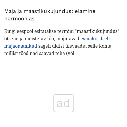
Maja ja maastikukujundus: elamine
harmoonias
Kuigi eespool esitatakse termini "maastikukujundus"
otsene ja mõistetav töö, mõjutavad
esmakordselt
majaomanikud
sageli üldist ülevaadet selle kohta,
millist tööd nad saavad teha (või
ad