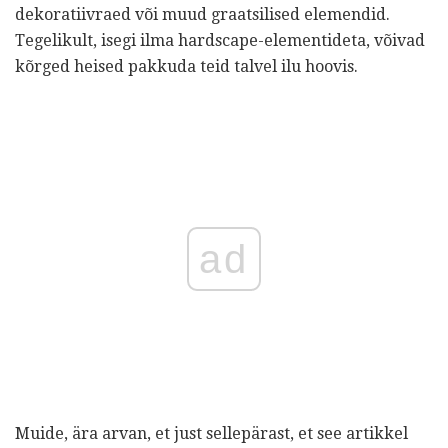
dekoratiivraed või muud graatsilised elemendid.
Tegelikult, isegi ilma hardscape-elementideta, võivad
kõrged heised pakkuda teid talvel ilu hoovis.
ad
Muide, ära arvan, et just sellepärast, et see artikkel