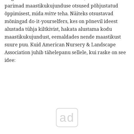
parimad maastikukujunduse otsused põhjustatud
õppimisest, mida
mitte
teha. Näiteks otsustavad
mõningad do-it-yourselfers, kes on põnevil ideest
alustada tühja kiltkivist, hakata alustama kodu
maastikukujundust, eemaldades nende maastikust
suure puu. Kuid American Nursery & Landscape
Association juhib tähelepanu sellele, kui raske on see
idee:
ad