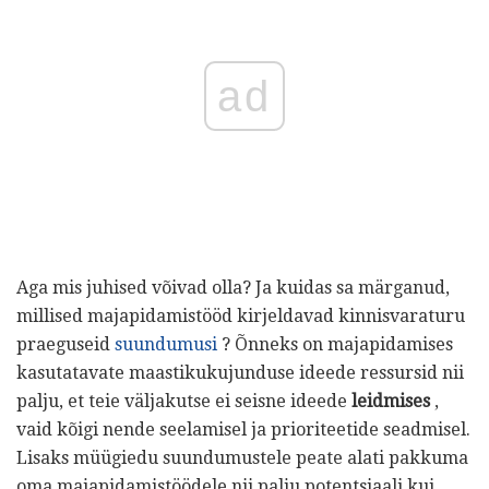
ad
Aga mis juhised võivad olla? Ja kuidas sa märganud,
millised majapidamistööd kirjeldavad kinnisvaraturu
praeguseid
suundumusi
? Õnneks on majapidamises
kasutatavate maastikukujunduse ideede ressursid nii
palju, et teie väljakutse ei seisne ideede
leidmises
,
vaid kõigi nende seelamisel ja prioriteetide seadmisel.
Lisaks müügiedu suundumustele peate alati pakkuma
oma majapidamistöödele nii palju potentsiaali kui