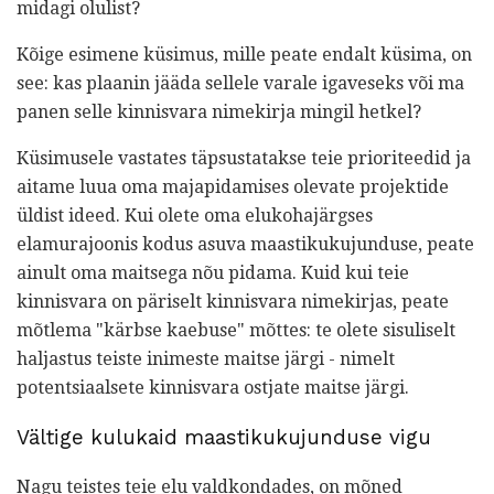
midagi olulist?
Kõige esimene küsimus, mille peate endalt küsima, on
see: kas plaanin jääda sellele varale igaveseks või ma
panen selle kinnisvara nimekirja mingil hetkel?
Küsimusele vastates täpsustatakse teie prioriteedid ja
aitame luua oma majapidamises olevate projektide
üldist ideed. Kui olete oma elukohajärgses
elamurajoonis kodus asuva maastikukujunduse, peate
ainult oma maitsega nõu pidama. Kuid kui teie
kinnisvara on päriselt kinnisvara nimekirjas, peate
mõtlema "kärbse kaebuse" mõttes: te olete sisuliselt
haljastus teiste inimeste maitse järgi - nimelt
potentsiaalsete kinnisvara ostjate maitse järgi.
Vältige kulukaid maastikukujunduse vigu
Nagu teistes teie elu valdkondades, on mõned