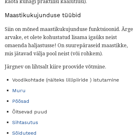
kaota kunagi praktilisi kaalutlusi).
Maastikukujunduse tüübid
Siin on mõned maastikukujunduse funktsioonid. Ärge
arvake, et olete kohustatud lisama igaüks neist
omaenda haljastusse! On suurepäraseid maastikke,
mis jätavad välja pool neist (või rohkem).
Järgnev on lihtsalt kiire proovide võtmine.
Voodikohtade (näiteks lillipiiride ) istutamine
Muru
Põõsad
Õitsevad puud
Sihtasutus
Sõiduteed