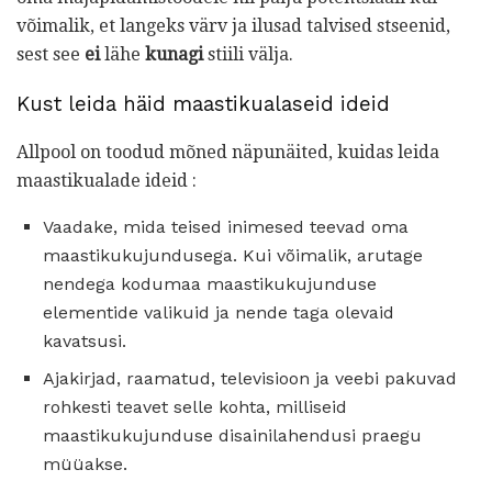
võimalik, et langeks värv ja ilusad talvised stseenid,
sest see
ei
lähe
kunagi
stiili välja.
Kust leida häid maastikualaseid ideid
Allpool on toodud mõned näpunäited, kuidas leida
maastikualade ideid :
Vaadake, mida teised inimesed teevad oma
maastikukujundusega. Kui võimalik, arutage
nendega kodumaa maastikukujunduse
elementide valikuid ja nende taga olevaid
kavatsusi.
Ajakirjad, raamatud, televisioon ja veebi pakuvad
rohkesti teavet selle kohta, milliseid
maastikukujunduse disainilahendusi praegu
müüakse.