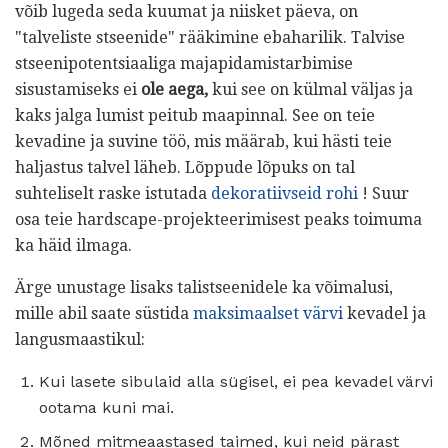
võib lugeda seda kuumat ja niisket päeva, on
"talveliste stseenide" rääkimine ebaharilik. Talvise
stseenipotentsiaaliga majapidamistarbimise
sisustamiseks ei
ole aega,
kui see on külmal väljas ja
kaks jalga lumist peitub maapinnal. See on teie
kevadine ja suvine töö, mis määrab, kui hästi teie
haljastus talvel läheb. Lõppude lõpuks on tal
suhteliselt raske istutada
dekoratiivseid rohi
! Suur
osa teie hardscape-projekteerimisest peaks toimuma
ka häid ilmaga.
Ärge unustage lisaks talistseenidele ka võimalusi,
mille abil saate süstida
maksimaalset värvi
kevadel ja
langusmaastikul:
Kui lasete sibulaid alla sügisel, ei pea kevadel värvi
ootama kuni mai.
Mõned mitmeaastased taimed, kui neid pärast