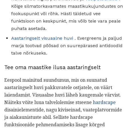
Kõige silmatorkavamates maastikukujundustes on
fookuspunkt või rõhk. Hästi täidetud vee
funktsioon on keskpunkt, mis võib teie vara peale
puhata asetada.
Aastaringselt visuaalne huvi
. Evergreens ja paljud
marja tootvad põõsad on suurepärased antidoodid
talve nõrkuseks.
Tee oma maastike ilusa aastaringselt
Eespool mainitud suundumus, mis on suunatud
aastaringselt huvi pakkuvatele ostjatele, on väärt
laiendamist. Visuaalne huvi läheb kaugemale värvist.
Näiteks võite luua talvelolemise stseene
hardscape
disainielementide, nagu kiviseinad, vaateplatvormide
ja aiakaunistuste abil. Selliste hardscape
funktsioonide pehmendamiseks lisage kõrged