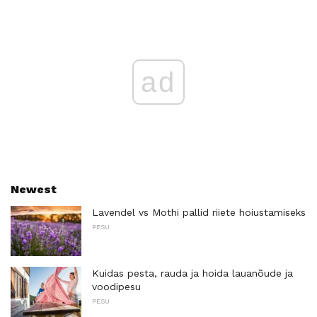
ad
Newest
Lavendel vs Mothi pallid riiete hoiustamiseks
PESU
Kuidas pesta, rauda ja hoida lauanõude ja
voodipesu
PESU