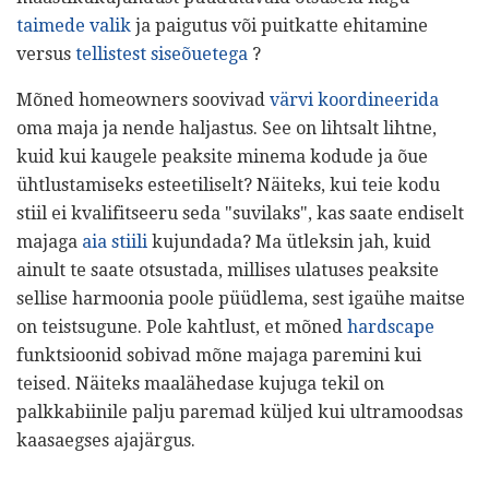
taimede valik
ja paigutus või puitkatte ehitamine
versus
tellistest siseõuetega
?
Mõned homeowners soovivad
värvi koordineerida
oma maja ja nende haljastus. See on lihtsalt lihtne,
kuid kui kaugele peaksite minema kodude ja õue
ühtlustamiseks esteetiliselt? Näiteks, kui teie kodu
stiil ei kvalifitseeru seda "suvilaks", kas saate endiselt
majaga
aia stiili
kujundada? Ma ütleksin jah, kuid
ainult te saate otsustada, millises ulatuses peaksite
sellise harmoonia poole püüdlema, sest igaühe maitse
on teistsugune. Pole kahtlust, et mõned
hardscape
funktsioonid sobivad mõne majaga paremini kui
teised. Näiteks maalähedase kujuga tekil on
palkkabiinile palju paremad küljed kui ultramoodsas
kaasaegses ajajärgus.