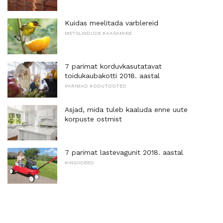
Kuidas meelitada varblereid
METSLINDUDE KAASAMINE
7 parimat korduvkasutatavat
toidukaubakotti 2018. aastal
PARIMAD KODUTOOTED
Asjad, mida tuleb kaaluda enne uute
korpuste ostmist
7 parimat lastevagunit 2018. aastal
KINGIIDEED