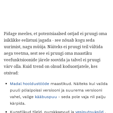
Pidage meeles, et potentsiaalsed ostjad ei pruugi oma
isiklikke eelistusi jagada - see nõuab kogu seda
uurimist, nagu müüja. Näiteks ei pruugi teil vältida
aega veetma, sest see ei pruugi oma maastiku
veefunktsioonide järele soovida ja talvel ei pruugi
värv olla. Kuid trend on olnud koduostjatele, kes
otsivad:
Madal hooldustööde
maastikud. Näiteks kui valida
puuli pöialpoissi versiooni ja suurema versiooni
vahel, valige
kääbuspuu
- seda pole vaja nii palju
kärpida.
Kunstlikud tiigid, purskkaevud ja
vesiputoukslid
.