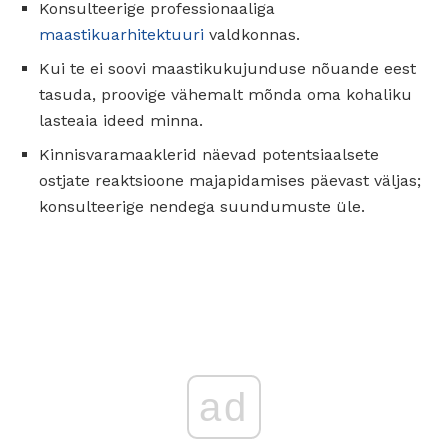
Konsulteerige professionaaliga
maastikuarhitektuuri
valdkonnas.
Kui te ei soovi maastikukujunduse nõuande eest
tasuda, proovige vähemalt mõnda oma kohaliku
lasteaia ideed minna.
Kinnisvaramaaklerid näevad potentsiaalsete
ostjate reaktsioone majapidamises päevast väljas;
konsulteerige nendega suundumuste üle.
ad