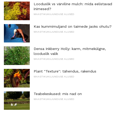
Looduslik vs värviline mulch: mida eelistavad
inimesed?
MAASTIKUKUJUNDUSE ALUSED
Kas kummimuljand on taimede jaoks ohutu?
MAASTIKUKUJUNDUSE ALUSED
Densa Inkberry Holly: karm, mitmekülgne,
looduslik valik
MAASTIKUKUJUNDUSE ALUSED
Plant "Texture": tähendus, rakendus
MAASTIKUKUJUNDUSE ALUSED
Teabekeskused: mis nad on
MAASTIKUKUJUNDUSE ALUSED