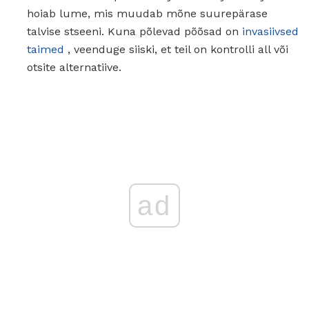
hoiab lume, mis muudab mõne suurepärase
talvise stseeni. Kuna põlevad põõsad on
invasiivsed
taimed
, veenduge siiski, et teil on kontrolli all või
otsite alternatiive.
ad