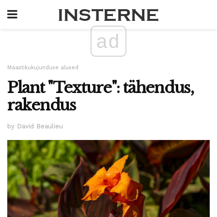
ad
Maastikukujunduse alused
Plant "Texture": tähendus,
rakendus
by David Beaulieu