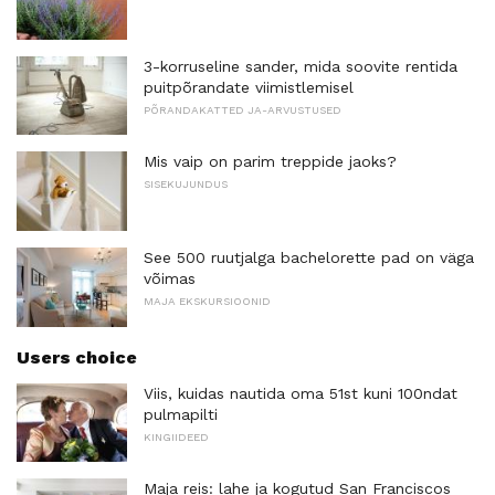
3-korruseline sander, mida soovite rentida
puitpõrandate viimistlemisel
PÕRANDAKATTED JA-ARVUSTUSED
Mis vaip on parim treppide jaoks?
SISEKUJUNDUS
See 500 ruutjalga bachelorette pad on väga
võimas
MAJA EKSKURSIOONID
Users choice
Viis, kuidas nautida oma 51st kuni 100ndat
pulmapilti
KINGIIDEED
Maja reis: lahe ja kogutud San Franciscos