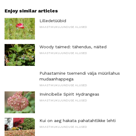
Enjoy similar articles
Lilledetüübid
MAASTIKUKUJUNDUSE ALUSED
Woody taimed: tähendus, näited
MAASTIKUKUJUNDUSE ALUSED
Puhastamine tsemendi välja müürilahus
mudaanhappega
MAASTIKUKUJUNDUSE ALUSED
Invincibelle Spirit Hydrangeas
MAASTIKUKUJUNDUSE ALUSED
Kui on aeg hakata pahatahtlikke lehti
MAASTIKUKUJUNDUSE ALUSED