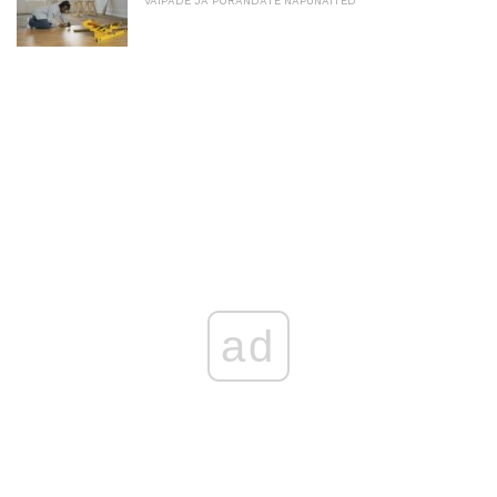
VAIPADE JA PÕRANDATE NÄPUNÄITED
ad