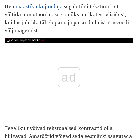
Hea
maastiku kujundaja
segab tihti tekstuuri, et
vältida monotooniat; see on üks nutikatest viisidest,
kuidas juhtida tähelepanu ja parandada istutusvoodi
väljanägemist.
ad
Tegelikult võivad tekstuaalsed kontrastid olla
hiilgavad. Amatöörid võivad seda eesmärki saavutada