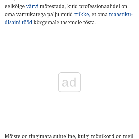
eelkõige
värvi
mõtestada, kuid professionaalidel on
oma varrukatega palju muid
trikke,
et oma
maastiku-
disaini tööd
kõrgemale tasemele tõsta.
ad
Mõiste on tingimata suhteline, kuigi mõnikord on meil