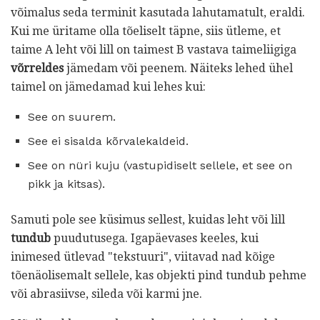
võimalus seda terminit kasutada lahutamatult, eraldi.
Kui me üritame olla tõeliselt täpne, siis ütleme, et
taime A leht või lill on taimest B vastava taimeliigiga
võrreldes
jämedam või peenem. Näiteks lehed ühel
taimel on jämedamad kui lehes kui:
See on suurem.
See ei sisalda kõrvalekaldeid.
See on nüri kuju (vastupidiselt sellele, et see on
pikk ja kitsas).
Samuti pole see küsimus sellest, kuidas leht või lill
tundub
puudutusega. Igapäevases keeles, kui
inimesed ütlevad "tekstuuri", viitavad nad kõige
tõenäolisemalt sellele, kas objekti pind tundub pehme
või abrasiivse, sileda või karmi jne.