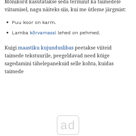
Mõnikord kasutatakse seda terminit ka taimedele
viitamisel, nagu näiteks siis, kui me ütleme järgmist:
Puu koor on karm.
Lamba
kõrvamassi
lehed on pehmed.
Kuigi
maastiku kujunduslibas
peetakse viiteid
taimede tekstuurile, peegeldavad need kõige
sagedamini tähelepanekuid selle kohta, kuidas
taimede
ad