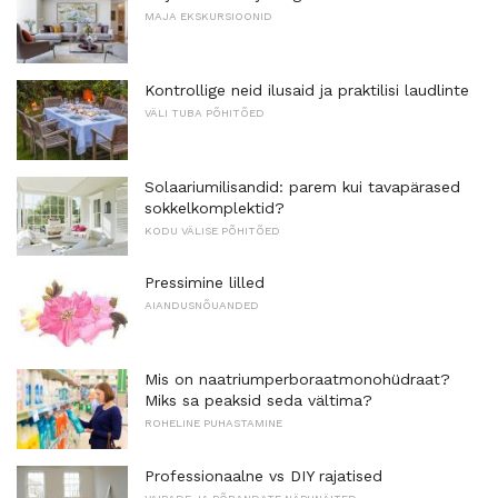
MAJA EKSKURSIOONID
Kontrollige neid ilusaid ja praktilisi laudlinte
VÄLI TUBA PÕHITÕED
Solaariumilisandid: parem kui tavapärased
sokkelkomplektid?
KODU VÄLISE PÕHITÕED
Pressimine lilled
AIANDUSNÕUANDED
Mis on naatriumperboraatmonohüdraat?
Miks sa peaksid seda vältima?
ROHELINE PUHASTAMINE
Professionaalne vs DIY rajatised