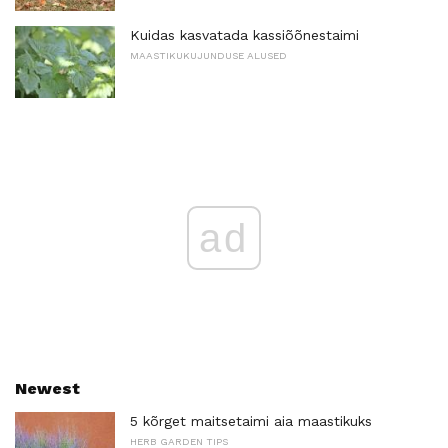
Kuidas kasvatada kassiõõnestaimi
MAASTIKUKUJUNDUSE ALUSED
ad
Newest
5 kõrget maitsetaimi aia maastikuks
HERB GARDEN TIPS