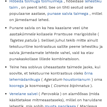
Hõbeda tolmuga tolmuimeja
, hõbedase
lehestiku
taim
, on peent lehti. See on tihti seotud selle
populaarse aastase,
punase salvia taimega
, millel
on jämedamad lehed.
Punane salvia on ka hea kaaslane veel ühe
aastakümnele
kollasele Prantsuse marigoldsile (
Tagetes patula
). Sellisel juhul tekib mitte ainult
tekstuuriline kontrastsus sailite peene lehestiku ja
salvia jämedamate lehtede vahel, vaid ka elav
punakaskollase lillede kombinatsioon.
Teine hea sobivus üheaastaste taimede jaoks, kui
soovite, et tekstuurne kontrastsus oleks
õrna
lehemädanikuga
(
Ageratum
houstonianum
) oma
koorega
ja kosmosega (
Cosmos bipinnatus
).
Venelane salvei
(
Perovskia
) on alamõõsas (mida
käsitletakse mitmeaastaseks), millel on haruldane
lehestik, mis sobib
musta paprikaga
(
Macleaya