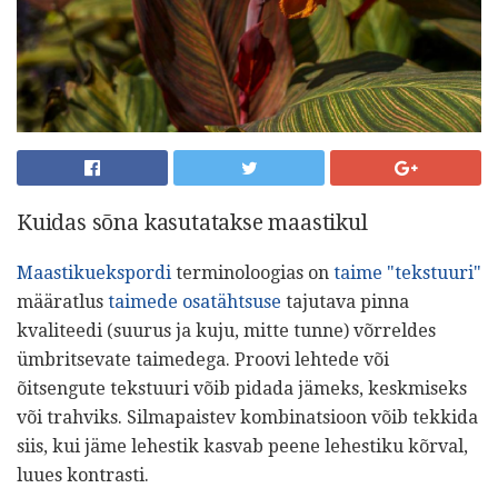
Kuidas sõna kasutatakse maastikul
Maastikuekspordi
terminoloogias on
taime "tekstuuri"
määratlus
taimede osatähtsuse
tajutava pinna
kvaliteedi (suurus ja kuju, mitte tunne) võrreldes
ümbritsevate taimedega. Proovi lehtede või
õitsengute tekstuuri võib pidada jämeks, keskmiseks
või trahviks. Silmapaistev kombinatsioon võib tekkida
siis, kui jäme lehestik kasvab peene lehestiku kõrval,
luues kontrasti.