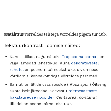
osatähtsus
võrreldes teistega võrreldes pigem tundub.
Tekstuurkontrasti loomise näited:
Kanna-liiliad, nagu näiteks
Tropicanna canna
, on
väga jämedad lehestikud. Kuna
dekoratiivsetel
rohutel
on peenem taimeekstraktuur, on need
võrdlemisi konnakottidega võrreldes paremad.
Samuti on lillide osas rooside (
Rosa spp.
) Õitseng
suhteliselt jämedad. Seevastu
mitmeaastaste
bakalaureuse nööpide
(
Centaurea montana
)
lilledel on peene taime tekstuur.