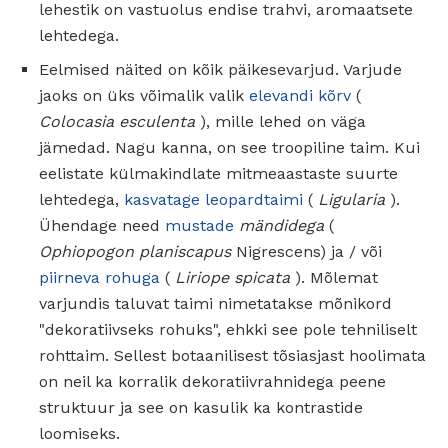
lehestik on vastuolus endise trahvi, aromaatsete
lehtedega.
Eelmised näited on kõik päikesevarjud. Varjude
jaoks on üks võimalik valik
elevandi kõrv
(
Colocasia esculenta
), mille lehed on väga
jämedad. Nagu kanna, on see troopiline taim. Kui
eelistate külmakindlate mitmeaastaste suurte
lehtedega,
kasvatage leopardtaimi
(
Ligularia
).
Ühendage need
mustade
mändidega
(
Ophiopogon planiscapus
Nigrescens) ja / või
piirneva rohuga
(
Liriope spicata
). Mõlemat
varjundis taluvat taimi nimetatakse mõnikord
"dekoratiivseks rohuks", ehkki see pole tehniliselt
rohttaim. Sellest botaanilisest tõsiasjast hoolimata
on neil ka korralik dekoratiivrahnidega peene
struktuur ja see on kasulik ka kontrastide
loomiseks.