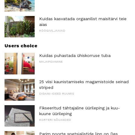
Kuidas kasvatada orgaanilist maisitärvi teie
aias
KÖÖGIVILJAAIAD
Users choice
Kuidas puhastada ühiskorruse tuba
MAJAPIDAMINE
25 viisi kaunistamiseks magamistoide seinad
striped
DISAINI-IDEED RUUMIS
Fikseeritud tähtajaline üürileping ja kuu-
kuune üürileping
KORTERI NÕUANDED
Parim noorte spetsialistide linn on Des