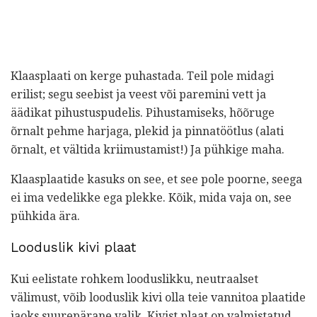
Klaasplaati on kerge puhastada. Teil pole midagi
erilist; segu seebist ja veest või paremini vett ja
äädikat pihustuspudelis. Pihustamiseks, hõõruge
õrnalt pehme harjaga, plekid ja pinnatöötlus (alati
õrnalt, et vältida kriimustamist!) Ja pühkige maha.
Klaasplaatide kasuks on see, et see pole poorne, seega
ei ima vedelikke ega plekke. Kõik, mida vaja on, see
pühkida ära.
Looduslik kivi plaat
Kui eelistate rohkem looduslikku, neutraalset
välimust, võib looduslik kivi olla teie vannitoa plaatide
jaoks suurepärane valik. Kivist plaat on valmistatud