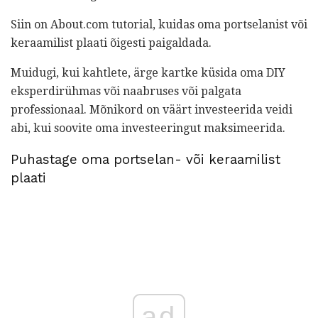
Siin on About.com tutorial, kuidas oma portselanist või
keraamilist plaati õigesti paigaldada.
Muidugi, kui kahtlete, ärge kartke küsida oma DIY
eksperdirühmas või naabruses või palgata
professionaal. Mõnikord on väärt investeerida veidi
abi, kui soovite oma investeeringut maksimeerida.
Puhastage oma portselan- või keraamilist
plaati
ad