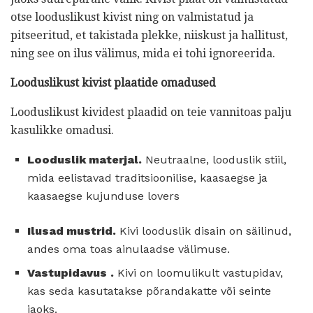
otse looduslikust kivist ning on valmistatud ja
pitseeritud, et takistada plekke, niiskust ja hallitust,
ning see on ilus välimus, mida ei tohi ignoreerida.
Looduslikust kivist plaatide omadused
Looduslikust kividest plaadid on teie vannitoas palju
kasulikke omadusi.
Looduslik materjal.
Neutraalne, looduslik stiil,
mida eelistavad traditsioonilise, kaasaegse ja
kaasaegse kujunduse lovers
Ilusad mustrid.
Kivi looduslik disain on säilinud,
andes oma toas ainulaadse välimuse.
Vastupidavus
.
Kivi on loomulikult vastupidav,
kas seda kasutatakse põrandakatte või seinte
jaoks.