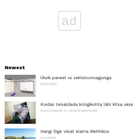
ad
Newest
Üksik paneel vs sektsioonvaguniga
GARAAŽID
Kuidas teisaldada köögikohta läbi kitsa ukse
PUHASTAMINE JA ORGANISEERIMINE
Hangi õige viisat elama Mehhikos
LIIKUMINE