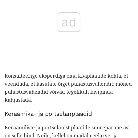
ad
Konsulteerige eksperdiga oma kiviplaatide kohta, et
veenduda, et kasutate õiget puhastusvahendit; mõned
puhastusvahendid võivad tegelikult kivipinda
kahjustada.
Keraamika- ja portselanplaadid
Keraamiliste ja portselanist plaatide suurepärane asi
on selle hind. Neile, kellel on madala eelarve- ja