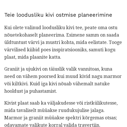
Teie loodusliku kivi ostmise planeerimine
Kui olete valinud loodusliku kivi tee, peate oma ostu
nõuetekohaselt planeerima. Esimene samm on saada
üldtuntust värvi ja mustri kohta, mida eelistate. Tooge
värvilised kiibid poes inspiratsiooniks, samuti kogu
plaat, mida plaanite katta.
Graniit ja ujukivi on täiuslik valik vannitoas, kuna
need on vähem poorsed kui muud kivid nagu marmor
või kiltkivi. Kuid iga kivi nõuab vähemalt natuke
hooldust ja puhastamist.
Kivist plaat saab ka väljakudesse või ristkülikutesse,
mida tavaliselt müüakse ruudukujulise jalaga.
Marmor ja graniit müüakse spektri kõrgemas otsas;
odavamate valikute korral valida travertiin.