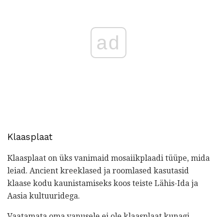
ad
Klaasplaat
Klaasplaat on üks vanimaid mosaiikplaadi tüüpe, mida
leiad. Ancient kreeklased ja roomlased kasutasid
klaase kodu kaunistamiseks koos teiste Lähis-Ida ja
Aasia kultuuridega.
Vaatamata oma vanusele ei ole klaasplaat kunagi