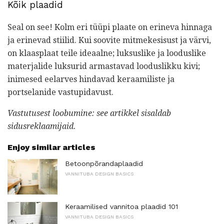
Kõik plaadid
Seal on see! Kolm eri tüüpi plaate on erineva hinnaga
ja erinevad stiilid. Kui soovite mitmekesisust ja värvi,
on klaasplaat teile ideaalne; luksuslike ja looduslike
materjalide luksurid armastavad looduslikku kivi;
inimesed eelarves hindavad keraamiliste ja
portselanide vastupidavust.
Vastutusest loobumine: see artikkel sisaldab
sidusreklaamijaid.
Enjoy similar articles
Betoonpõrandaplaadid
VANNITUBA DESIGN BASICS
Keraamilised vannitoa plaadid 101
VANNITUBA DESIGN BASICS