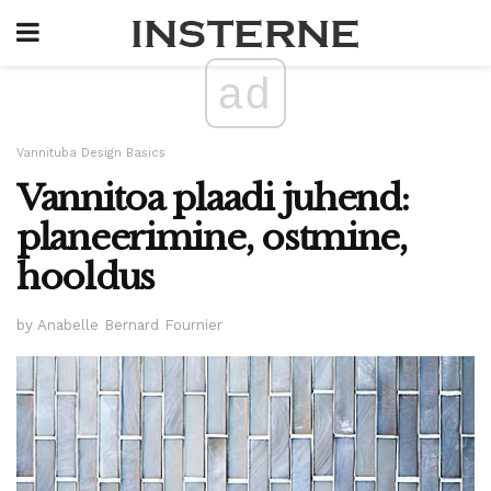
ad
Vannituba Design Basics
Vannitoa plaadi juhend:
planeerimine, ostmine,
hooldus
by Anabelle Bernard Fournier