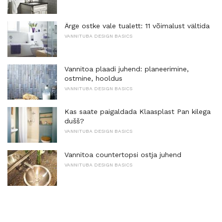
Ärge ostke vale tualett: 11 võimalust vältida
VANNITUBA DESIGN BASICS
Vannitoa plaadi juhend: planeerimine,
ostmine, hooldus
VANNITUBA DESIGN BASICS
Kas saate paigaldada Klaasplast Pan kilega
dušš?
VANNITUBA DESIGN BASICS
Vannitoa countertopsi ostja juhend
VANNITUBA DESIGN BASICS