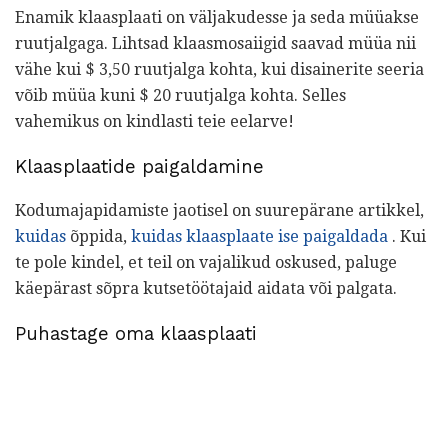
Enamik klaasplaati on väljakudesse ja seda müüakse
ruutjalgaga. Lihtsad klaasmosaiigid saavad müüa nii
vähe kui $ 3,50 ruutjalga kohta, kui disainerite seeria
võib müüa kuni $ 20 ruutjalga kohta. Selles
vahemikus on kindlasti teie eelarve!
Klaasplaatide paigaldamine
Kodumajapidamiste jaotisel on suurepärane artikkel,
kuidas
õppida,
kuidas klaasplaate ise paigaldada
. Kui
te pole kindel, et teil on vajalikud oskused, paluge
käepärast sõpra kutsetöötajaid aidata või palgata.
Puhastage oma klaasplaati