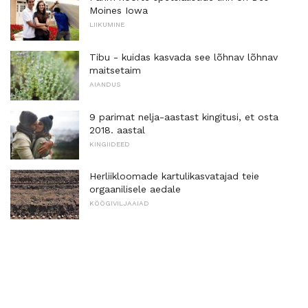
Moines Iowa
LIIKUMINE
Tibu - kuidas kasvada see lõhnav lõhnav
maitsetaim
AIANDUS
9 parimat nelja-aastast kingitusi, et osta
2018. aastal
KINGIIDEED
Herliikloomade kartulikasvatajad teie
orgaanilisele aedale
KÖÖGIVILJAAIAD