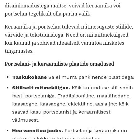
disainiomadustega maitse, võivad keraamika või
portselan tegelikult olla parim valik.
Keraamika ja portselan tulevad mitmesuguste stiilide,
värvide ja tekstuuridega. Need on nii mitmekülgsed
kui kaunid ja sobivad ideaalselt vannitoa niisketes
tingimustes.
Portselani- ja keraamiliste plaatide omadused
Taskukohane
Sa ei murra pank nende plaatidega!
Stiilselt mitmekülgne.
Kõik kujunduse stiil sobib
hästi portselaniga. Traditsiooniline, maalähedane,
kaasaegne, kaasaegne, eklektiline, aasia jne: kõik
saavad kasu portselanist ja keraamilisest
välimusest.
Hea vannitoa jaoks.
Portselan ja keraamika on
niiskus-, plekki- ja kriimustuskindlad.