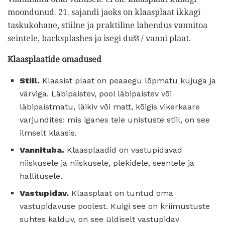
moondunud. 21. sajandi jaoks on klaasplaat ikkagi
taskukohane, stiilne ja praktiline lahendus vannitoa
seintele, backsplashes ja isegi dušš / vanni plaat.
Klaasplaatide omadused
Stiil.
Klaasist plaat on peaaegu lõpmatu kujuga ja
värviga. Läbipaistev, pool läbipaistev või
läbipaistmatu, läikiv või matt, kõigis vikerkaare
varjundites: mis iganes teie unistuste stiil, on see
ilmselt klaasis.
Vannituba.
Klaasplaadid on vastupidavad
niiskusele ja niiskusele, plekidele, seentele ja
hallitusele.
Vastupidav.
Klaasplaat on tuntud oma
vastupidavuse poolest. Kuigi see on kriimustuste
suhtes kalduv, on see üldiselt vastupidav