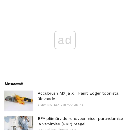
ad
Newest
Accubrush MX ja XT Paint Edger tööriista
ülevaade
SISEMINISTEERIUMI MAALIMINE
EPA pliimärvide renoveerimise, parandamise
ja värvimise (RRP) reegel
INTERJÖÖRI VÄRVIPAIGAD