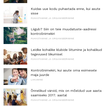
Kuidas uue kodu puhastada enne, kui asute
sisse
PUHASTAMINE JA ORGANISEERIMINE
Liigub? Siin on teie muudatuste-aadressi
kontrollnimekiri
PUHASTAMINE JA ORGANISEERIMINE
Leidke kohalike klubide liitumine ja kohalikud
tegevused liikumisel
PUHASTAMINE JA ORGANISEERIMINE
Kontrollnimekiri, kui asute oma esimesele
maja juurde
LIIKUMINE
Õnnelikud värvid, mis on mõeldud uue aasta
saamiseks 2017. aastal
PUHASTAMINE JA ORGANISEERIMINE