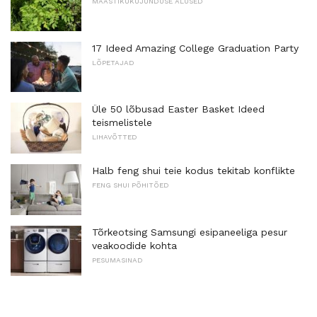
MAASTIKUKUJUNDUSE ALUSED
17 Ideed Amazing College Graduation Party
LÕPETAJAD
Üle 50 lõbusad Easter Basket Ideed
teismelistele
LIHAVÕTTED
Halb feng shui teie kodus tekitab konflikte
FENG SHUI PÕHITÕED
Tõrkeotsing Samsungi esipaneeliga pesur
veakoodide kohta
PESUMASINAD