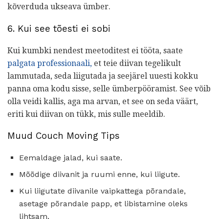
kõverduda ukseava ümber.
6. Kui see tõesti ei sobi
Kui kumbki nendest meetoditest ei tööta, saate
palgata professionaali,
et teie diivan tegelikult
lammutada, seda liigutada ja seejärel uuesti kokku
panna oma kodu sisse, selle ümberpööramist. See võib
olla veidi kallis, aga ma arvan, et see on seda väärt,
eriti kui diivan on tükk, mis sulle meeldib.
Muud Couch Moving Tips
Eemaldage jalad, kui saate.
Mõõdige diivanit ja ruumi enne, kui liigute.
Kui liigutate diivanile vaipkattega põrandale,
asetage põrandale papp, et libistamine oleks
lihtsam.