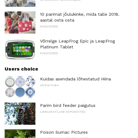
10 parimat jõulukinke, mida talle 2018.
aastal osta osta
KINGIIDEED
Võrrelge LeapFrog Epic ja LeapFrog
Platinum Tablet
KINGIIDEED
Users choice
Kuidas asendada lõhestatud Hiina
SÖÖGITUBA
Parim bird feeder paigutus
LINNUVAATLUSE NÄPUNÄITED
Poison Sumac Pictures