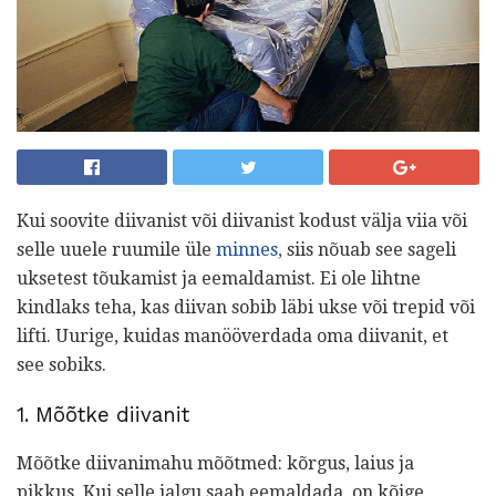
Kui soovite diivanist või diivanist kodust välja viia või
selle uuele ruumile üle
minnes,
siis nõuab see sageli
uksetest tõukamist ja eemaldamist. Ei ole lihtne
kindlaks teha, kas diivan sobib läbi ukse või trepid või
lifti. Uurige, kuidas manööverdada oma diivanit, et
see sobiks.
1. Mõõtke diivanit
Mõõtke diivanimahu mõõtmed: kõrgus, laius ja
pikkus. Kui selle jalgu saab eemaldada, on kõige