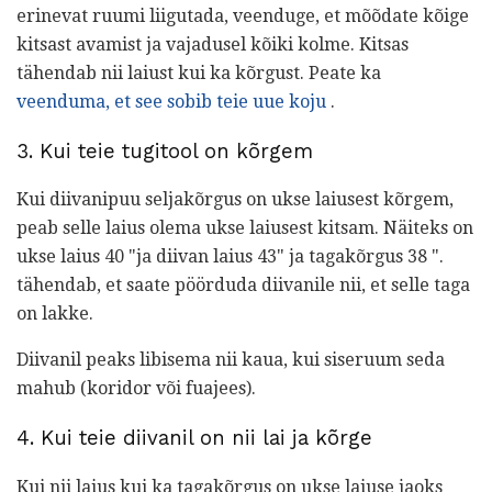
erinevat ruumi liigutada, veenduge, et mõõdate kõige
kitsast avamist ja vajadusel kõiki kolme. Kitsas
tähendab nii laiust kui ka kõrgust. Peate ka
veenduma, et see sobib teie uue koju
.
3. Kui teie tugitool on kõrgem
Kui diivanipuu seljakõrgus on ukse laiusest kõrgem,
peab selle laius olema ukse laiusest kitsam. Näiteks on
ukse laius 40 "ja diivan laius 43" ja tagakõrgus 38 ".
tähendab, et saate pöörduda diivanile nii, et selle taga
on lakke.
Diivanil peaks libisema nii kaua, kui siseruum seda
mahub (koridor või fuajees).
4. Kui teie diivanil on nii lai ja kõrge
Kui nii laius kui ka tagakõrgus on ukse laiuse jaoks