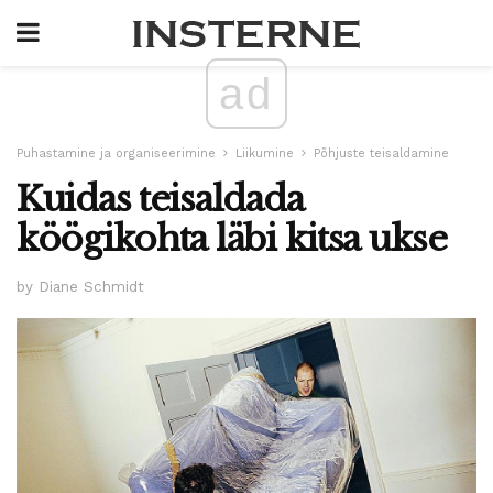
ad
Puhastamine ja organiseerimine
Liikumine
Põhjuste teisaldamine
Kuidas teisaldada
köögikohta läbi kitsa ukse
by Diane Schmidt