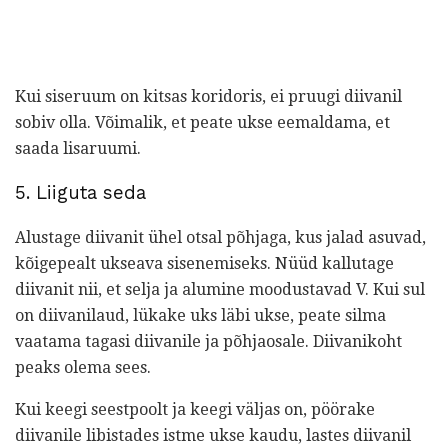
Kui siseruum on kitsas koridoris, ei pruugi diivanil
sobiv olla. Võimalik, et peate ukse eemaldama, et
saada lisaruumi.
5. Liiguta seda
Alustage diivanit ühel otsal põhjaga, kus jalad asuvad,
kõigepealt ukseava sisenemiseks. Nüüd kallutage
diivanit nii, et selja ja alumine moodustavad V. Kui sul
on diivanilaud, lükake uks läbi ukse, peate silma
vaatama tagasi diivanile ja põhjaosale. Diivanikoht
peaks olema sees.
Kui keegi seestpoolt ja keegi väljas on, pöörake
diivanile libistades istme ukse kaudu, lastes diivanil