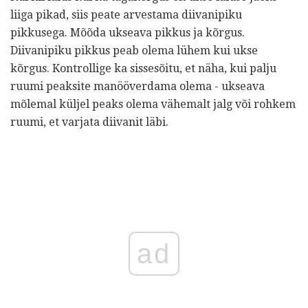
liiga pikad, siis peate arvestama diivanipiku
pikkusega. Mõõda ukseava pikkus ja kõrgus.
Diivanipiku pikkus peab olema lühem kui ukse
kõrgus. Kontrollige ka sissesõitu, et näha, kui palju
ruumi peaksite manööverdama olema - ukseava
mõlemal küljel peaks olema vähemalt jalg või rohkem
ruumi, et varjata diivanit läbi.
ad