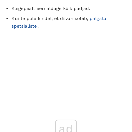
Kõigepealt eemaldage kõik padjad.
Kui te pole kindel, et diivan sobib,
palgata
spetsialiste
.
ad