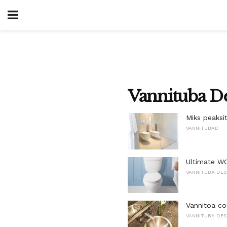
Vannituba De
Miks peaksi
VANNITUBAD
Ultimate WC
VANNITUBA DES
Vannitoa co
VANNITUBA DES