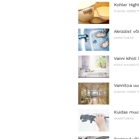
Kohler High
DISAINI-IDEED 
Akrüülist võ
VANNITUBAD
Vanni kihid
KODU KAUNIST
Vannitoa uu
DISAINI-IDEED 
Kuidas muut
VANNITUBAD
Parimad või