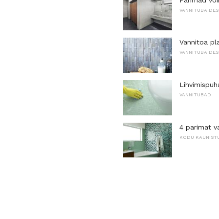
VANNITUBA DES
Vannitoa pl
VANNITUBA DES
Lihvimispuh
VANNITUBAD
4 parimat v
KODU KAUNIST