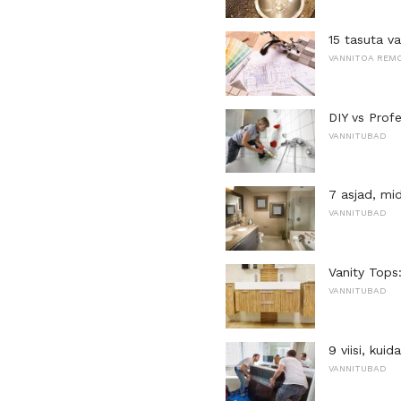
15 tasuta v
VANNITOA REM
DIY vs Prof
VANNITUBAD
7 asjad, mi
VANNITUBAD
Vanity Tops
VANNITUBAD
9 viisi, ku
VANNITUBAD