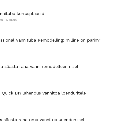
annituba korrusplaanid
ONT & RENO
essional Vannituba Remodelling: milline on parim?
da säästa raha vanni remodelleerimisel
: Quick DIY lahendus vannitoa loenduritele
idas säästa raha oma vannitoa uuendamisel