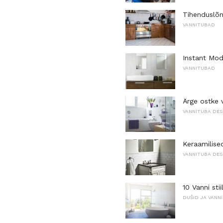
Tihenduslõn
VANNITUBAD
Instant Mod
VANNITUBAD
Ärge ostke v
VANNITUBA DES
Keraamilise
VANNITUBA DES
10 Vanni sti
DUŠID JA VANN