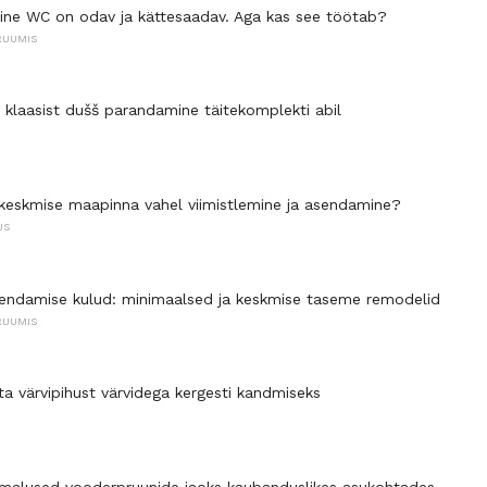
line WC on odav ja kättesaadav. Aga kas see töötab?
RUUMIS
i klaasist dušš parandamine täitekomplekti abil
: keskmise maapinna vahel viimistlemine ja asendamine?
US
endamise kulud: minimaalsed ja keskmise taseme remodelid
RUUMIS
a värvipihust värvidega kergesti kandmiseks
malused vooderpruunide jaoks kaubanduslikes asukohtades