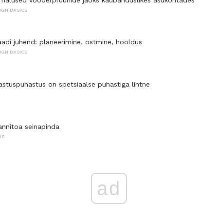
IGN BASICS
aadi juhend: planeerimine, ostmine, hooldus
IGN BASICS
astuspuhastus on spetsiaalse puhastiga lihtne
annitoa seinapinda
US
ad