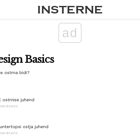
ad
sign Basics
te ostma bidi?
 ostmise juhend
IGN BASICS
untertopsi ostja juhend
IGN BASICS