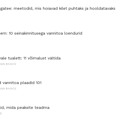
gatee: meetodid, mis hoiavad kilet puhtaks ja hooldatavaks
ern: 10 seinakinnitusega vannitoa loendurid
ale tualett: 11 võimalust vältida
IGN BASICS
d vannitoa plaadid 101
IGN BASICS
ilid, mida peaksite teadma
ID