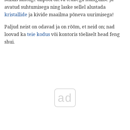
avatud suhtumisega ning laske sellel alustada
kristallide
ja kivide maailma põneva uurimisega!
Paljud neist on odavad ja on rõõm, et neid on; nad
loovad ka
teie kodus
või kontoris tõeliselt head feng
shui.
ad