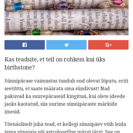
Kas teadsite, et teil on rohkem kui üks
birthstone?
Sünnipärase vaimustus tundub end olevat lõputu, eriti
seetõttu, et saate määrata oma sündivust! Nad
pakuvad ka suurepäraseid kingitusi, kui olete ideede
jaoks kaotatud, siis uurime sünnipäraste märkide
imesid.
Tõenäoliselt juba tead, et kellegi sünnipäev võib leida
tema sünniaja või astroloogilise märgi järgi. See on