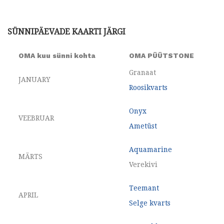
SÜNNIPÄEVADE KAARTI JÄRGI
OMA kuu sünni kohta
OMA PÜÜTSTONE
Granaat
JANUARY
Roosikvarts
Onyx
VEEBRUAR
Ametüst
Aquamarine
MÄRTS
Verekivi
Teemant
APRIL
Selge kvarts