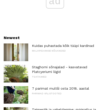
ad
Newest
Kuidas puhastada kõik tüüpi kardinad
MAJAPIDAMISE NÕUANDED
Staghorni sõnajalad - kasvatavad
Platcyeriumi liigid
TOATAIMED
7 parimat multši osta 2018. aastal
PARIMAD VÄLISTOOTED
Taimestik ja vaheldamine: määratlus ja