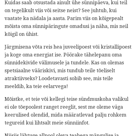
Kuidas saab otsustada ainult ühe sünnipäeva, kui teil
on tegelikult viis või seitse neist? See juhtub, kui
vaatate ka nädala ja aasta. Parim viis on kõigepealt
mõista oma sünnipäringute omadusi ja näha, mis neil
kõigil on ühist.
Järgmisena võta reis hea juveelipoest või kristallipoest
ja koge oma energiat ise. Pöörake tähelepanu oma
sünnidekivide välimusele ja tundele. Kas on olemas
spetsiaalne vääriskivi, mis tundub teile tõeliselt
atraktiivseks? Loodetavasti sobib see, mis teile
meeldib, ka teie eelarvega!
Mõistke, et teie või kellegi teise sündmuskoha valikul
ei ole tõepoolest ranget reeglit, sest me oleme väga
keerulised olendid, mida määratlevad palju rohkem
tegureid kui lihtsalt meie sünniinfot.
Niisiis lähtuge allpool oleva teabega mängulise ja