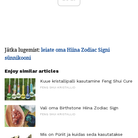
Jätka lugemist:
leiate oma Hiina Zodiac Signi
sünnikooni
Enjoy similar articles
Kuue kristallipalli kasutamine Feng Shui Cure
FENG SHUI KRISTALLID
Vali oma Birthstone Hiina Zodiac Sign
FENG SHUI KRISTALLID
Mis on Püriit ja kuidas seda kasutatakse