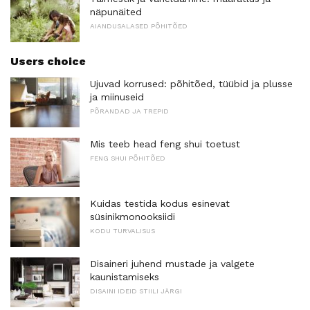
näpunäited
AIANDUSALASED PÕHITÕED
Users choice
Ujuvad korrused: põhitõed, tüübid ja plusse
ja miinuseid
PÕRANDAD JA TREPID
Mis teeb head feng shui toetust
FENG SHUI PÕHITÕED
Kuidas testida kodus esinevat
süsinikmonooksiidi
KODU TURVALISUS
Disaineri juhend mustade ja valgete
kaunistamiseks
DISAINI IDEID STIILI JÄRGI