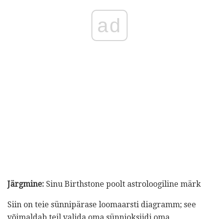
ad
Järgmine:
Sinu Birthstone poolt astroloogiline märk
Siin on teie sünnipärase loomaarsti diagramm; see
võimaldab teil valida oma sünnioksiidi oma