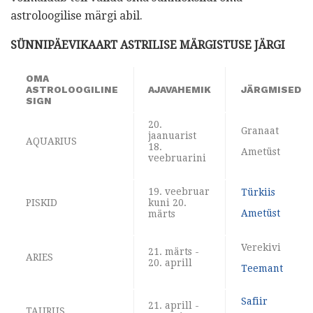
astroloogilise märgi abil.
SÜNNIPÄEVIKAART ASTRILISE MÄRGISTUSE JÄRGI
OMA
ASTROLOOGILINE
AJAVAHEMIK
JÄRGMISED
SIGN
20.
Granaat
jaanuarist
AQUARIUS
18.
Ametüst
veebruarini
19. veebruar
Türkiis
PISKID
kuni 20.
Ametüst
märts
Verekivi
21. märts -
ARIES
20. aprill
Teemant
Safiir
21. aprill -
TAURUS