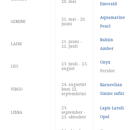
20. mai
Emerald
Aquamarine
21. mai - 20.
GEMINI
juuni
Pearl
Rubiin
21. juuni -
LAHK
22. juuli
Amber
Onyx
23. juuli - 23.
LEO
august
Peridot
24. augustist
Karneelian
VIRGO
kuni 22.
Sinine safiir
septembrini
23.
Lapis Lazuli
LIBRA
september -
Opal
23. oktoober