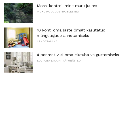
Mossi kontrollimine muru juures
MURU HOOLDUSPROBLEEMID
10 kohti oma laste õrnalt kasutatud
mänguasjade annetamiseks
LANGETAMINE
4 parimat viisi oma elutuba valgustamiseks
ELUTUBA DISAINI NÄPUNÄITED