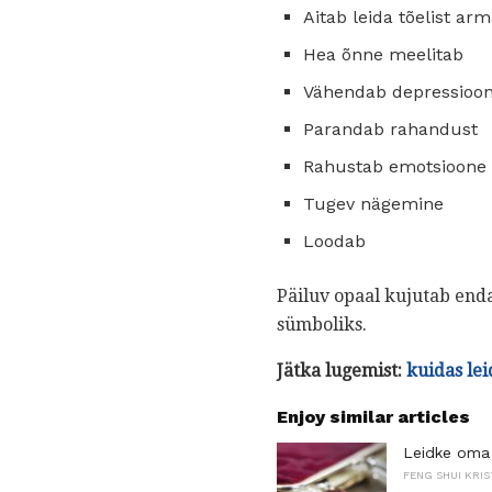
Aitab leida tõelist ar
Hea õnne meelitab
Vähendab depressioon
Parandab rahandust
Rahustab emotsioone
Tugev nägemine
Loodab
Päiluv opaal kujutab end
sümboliks.
Jätka lugemist:
kuidas lei
Enjoy similar articles
Leidke oma 
FENG SHUI KRIS