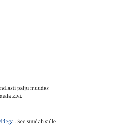
kindlasti palju muudes
mala kivi.
videga
. See suudab sulle