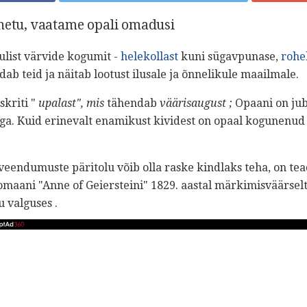
nnetu, vaatame opali omadusi
ulist värvide kogumit -
helekollast
kuni sügavpunase,
rohe
dab teid ja näitab lootust ilusale ja õnnelikule maailmale.
skriti "
upalast", mis
tähendab
väärisaugust
;
Opaani on jub
a. Kuid erinevalt enamikust kividest on opaal kogunenud 
veendumuste päritolu võib olla raske kindlaks teha, on te
romaani "Anne of Geiersteini" 1829. aastal märkimisväärsel
 valguses .