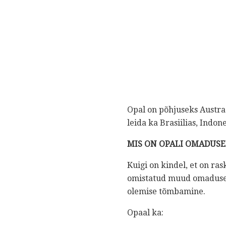
Opal on põhjuseks Austraa
leida ka Brasiilias, Indon
MIS ON OPALI OMADUSE
Kuigi on kindel, et on ra
omistatud muud omadused
olemise tõmbamine.
Opaal ka: