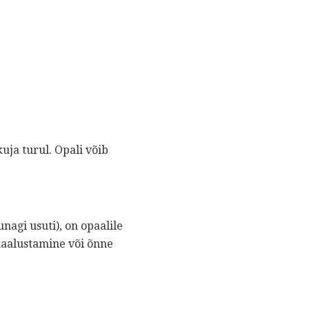
uja turul. Opali võib
nagi usuti), on opaalile
aalustamine või õnne