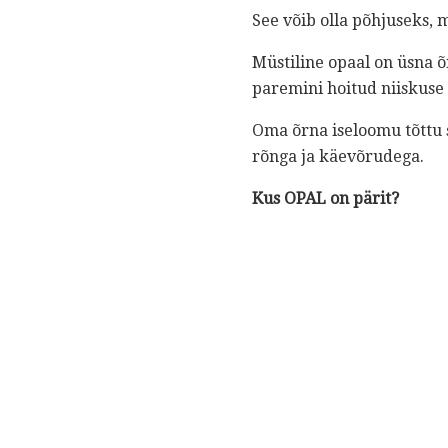
See võib olla põhjuseks, 
Müstiline opaal on üsna õ
paremini hoitud niiskuse
Oma õrna iseloomu tõttu s
rõnga ja käevõrudega.
Kus OPAL on pärit?