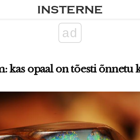
ad
: kas opaal on tõesti õnnetu k