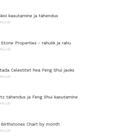
skivi kasutamine ja tähendus
TALLID
Stone Properties - rahulik ja rahu
TALLID
tada Celestitet hea Feng Shui jaoks
TALLID
z tähendus ja Feng Shui kasutamine
TALLID
 Birthstones Chart by month
TALLID