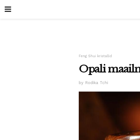
Feng Shui kristallid
Opali maailm
by Rodika Tchi