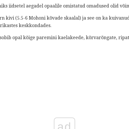
miks iidsetel aegadel opaalile omistatud omadused olid võ
rn kivi (5.5-6 Mohoni kõvade skaalal) ja see on ka kuivanu
 rikastes keskkondades.
obib opal kõige paremini kaelakeede, kõrvarõngate, ripats
ad