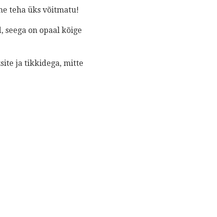
ime teha üks võitmatu!
d, seega on opaal kõige
ite ja tikkidega, mitte