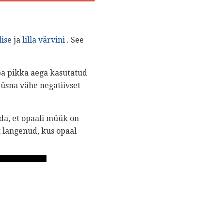
lise
ja
lilla värvini
. See
a pikka aega kasutatud
üsna vähe negatiivset
ada, et opaali müük on
t langenud, kus opaal