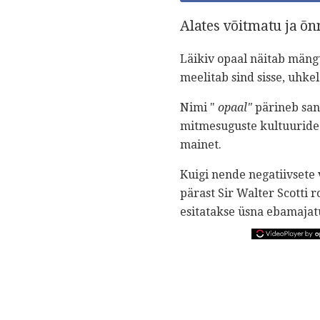
Alates võitmatu ja õ
Läikiv opaal näitab mäng
meelitab sind sisse, uhkel
Nimi "
opaal"
pärineb san
mitmesuguste kultuurideg
mainet.
Kuigi nende negatiivsete 
pärast Sir Walter Scotti 
esitatakse üsna ebamajatu