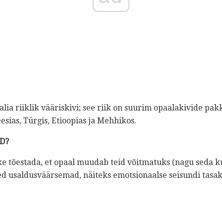
lia riiklik vääriskivi; see riik on suurim opaalakivide pakk
eesias, Türgis, Etioopias ja Mehhikos.
D?
ske tõestada, et opaal muudab teid võitmatuks (nagu seda ku
 usaldusväärsemad, näiteks emotsionaalse seisundi tasak