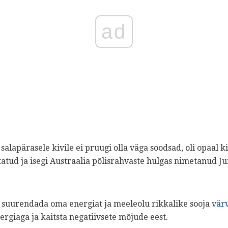
ad
salapärasele kivile ei pruugi olla väga soodsad, oli opaal 
tud ja isegi Austraalia põlisrahvaste hulgas nimetanud Ju
ib suurendada oma energiat ja meeleolu rikkalike sooja
vär
ergiaga ja kaitsta negatiivsete mõjude eest.