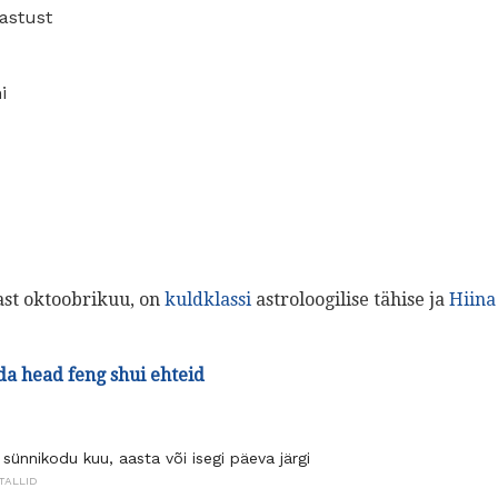
mastust
i
ast oktoobrikuu, on
kuldklassi
astroloogilise tähise ja
Hiina
da head feng shui ehteid
sünnikodu kuu, aasta või isegi päeva järgi
TALLID