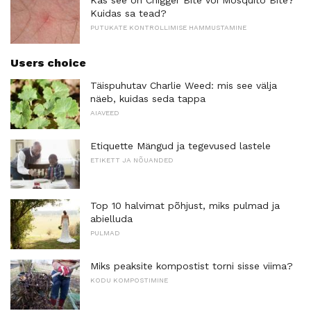
Kas see on Chigger Bite või Mosquito Bite?
Kuidas sa tead?
PUTUKATE KONTROLLIMISE HAMMUSTAMINE
Users choice
Täispuhutav Charlie Weed: mis see välja
näeb, kuidas seda tappa
AIAVEED
Etiquette Mängud ja tegevused lastele
ETIKETT JA NÕUANDED
Top 10 halvimat põhjust, miks pulmad ja
abielluda
PULMAD
Miks peaksite kompostist torni sisse viima?
KODU KOMPOSTIMINE