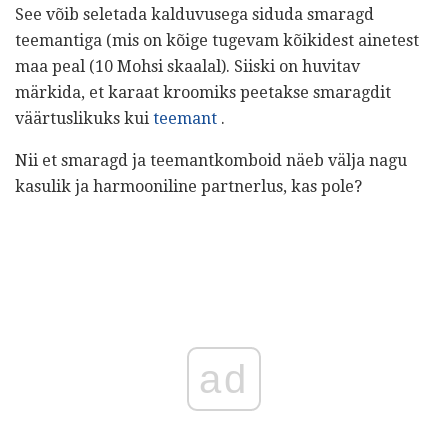
See võib seletada kalduvusega siduda smaragd
teemantiga (mis on kõige tugevam kõikidest ainetest
maa peal (10 Mohsi skaalal). Siiski on huvitav
märkida, et karaat kroomiks peetakse smaragdit
väärtuslikuks kui
teemant
.
Nii et smaragd ja teemantkomboid näeb välja nagu
kasulik ja harmooniline partnerlus, kas pole?
ad