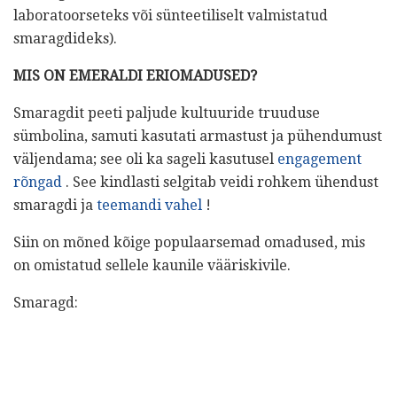
laboratoorseteks või sünteetiliselt valmistatud
smaragdideks).
MIS ON EMERALDI ERIOMADUSED?
Smaragdit peeti paljude kultuuride truuduse
sümbolina, samuti kasutati armastust ja pühendumust
väljendama; see oli ka sageli kasutusel
engagement
rõngad
. See kindlasti selgitab veidi rohkem ühendust
smaragdi ja
teemandi vahel
!
Siin on mõned kõige populaarsemad omadused, mis
on omistatud sellele kaunile vääriskivile.
Smaragd: