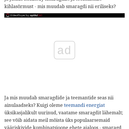
kihlasõrmust - mis muudab smaragdi nii eriliseks?
ad
Ja mis muudab smaragdide ja teemantide seas nii
ainulaadseks? Kuigi oleme
teemandi energiat
üksikasjalikult uurinud, vaatame smaragdit lähemalt;
see võib aidata meil mõista üks populaarsemaid
vääriskivide kombinatsioone ehete ajaloos - smaragd