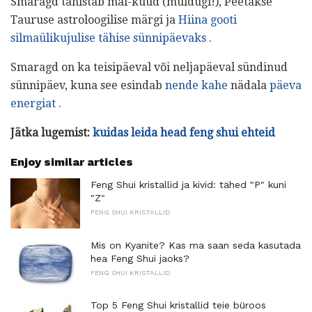
Smaragd tähistab mai-kuud (muidugi!), Peetakse
Tauruse astroloogilise märgi ja
Hiina gooti
silmaülikujulise tähise
sünnipäevaks
.
Smaragd on ka teisipäeval või neljapäeval sündinud
sünnipäev, kuna see esindab
nende kahe
nädala
päeva
energiat
.
Jätka lugemist:
kuidas leida head feng shui ehteid
Enjoy similar articles
Feng Shui kristallid ja kivid: tähed "P" kuni
"Z"
FENG SHUI KRISTALLID
Mis on Kyanite? Kas ma saan seda kasutada
hea Feng Shui jaoks?
FENG SHUI KRISTALLID
Top 5 Feng Shui kristallid teie büroos