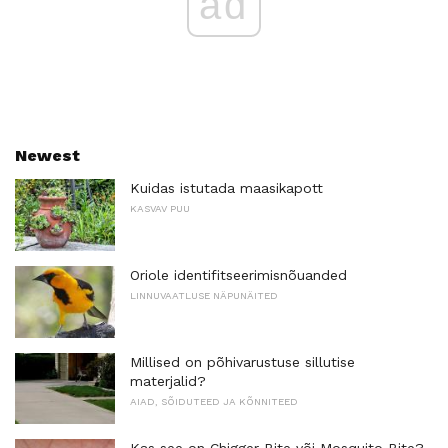
ad
Newest
Kuidas istutada maasikapott
KASVAV PUU
Oriole identifitseerimisnõuanded
LINNUVAATLUSE NÄPUNÄITED
Millised on põhivarustuse sillutise
materjalid?
AIAD, SÕIDUTEED JA KÕNNITEED