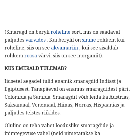
(Smaragd on beryli
roheline
sort, mis on saadaval
paljudes
värvides
. Kui berylil on
sinine
rohkem kui
roheline, siis on see
akvamariin
, kui see sisaldab
rohkem
roosa
värvi, siis on see morganiit).
KUS EMERALD TULEMAB?
Iidsetel aegadel tulid enamik smaragdid Indiast ja
Egiptusest. Tänapäeval on enamus smaragdidest pärit
Colombia ja Sambia. Smaragdit võib leida ka Austrias,
Saksamaal, Venemaal, Hiinas, Norras, Hispaanias ja
paljudes teistes riikides.
Oluline on teha vahet looduslike smaragdide ja
inimtegevuse vahel (neid nimetatakse ka