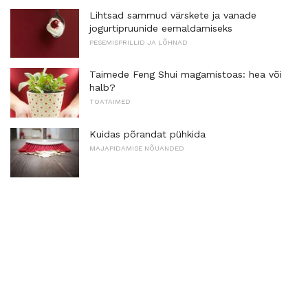
Lihtsad sammud värskete ja vanade
jogurtipruunide eemaldamiseks
PESEMISPRILLID JA LÕHNAD
Taimede Feng Shui magamistoas: hea või
halb?
TOATAIMED
Kuidas põrandat pühkida
MAJAPIDAMISE NÕUANDED