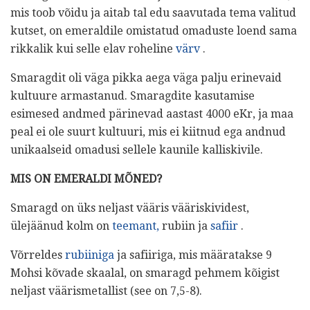
mis toob võidu ja aitab tal edu saavutada tema valitud
kutset, on emeraldile omistatud omaduste loend sama
rikkalik kui selle elav roheline
värv
.
Smaragdit oli väga pikka aega väga palju erinevaid
kultuure armastanud. Smaragdite kasutamise
esimesed andmed pärinevad aastast 4000 eKr, ja maa
peal ei ole suurt kultuuri, mis ei kiitnud ega andnud
unikaalseid omadusi sellele kaunile kalliskivile.
MIS ON EMERALDI MÕNED?
Smaragd on üks neljast vääris vääriskividest,
ülejäänud kolm on
teemant,
rubiin ja
safiir
.
Võrreldes
rubiiniga
ja safiiriga, mis määratakse 9
Mohsi kõvade skaalal, on smaragd pehmem kõigist
neljast väärismetallist (see on 7,5-8).