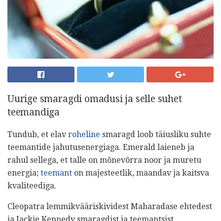
Uurige smaragdi omadusi ja selle suhet
teemandiga
Tundub, et elav
roheline
smaragd loob täiusliku suhte
teemantide jahutusenergiaga. Emerald laieneb ja
rahul sellega, et talle on mõnevõrra noor ja muretu
energia;
teemant
on majesteetlik, maandav ja kaitsva
kvaliteediga.
Cleopatra lemmikvääriskividest Maharadase ehtedest
ja Jackie Kennedy smaragdist ja teemantsist