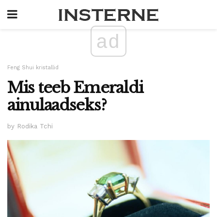
ad
Feng Shui kristallid
Mis teeb Emeraldi
ainulaadseks?
by Rodika Tchi