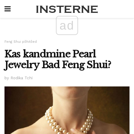
ad
Feng Shui põhitõed
Kas kandmine Pearl
Jewelry Bad Feng Shui?
by Rodika Tchi