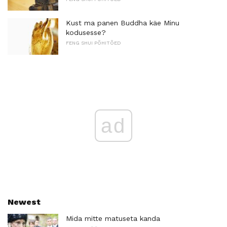
Kust ma panen Buddha käe Minu
kodusesse?
FENG SHUI PÕHITÕED
ad
Newest
Mida mitte matuseta kanda