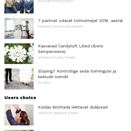
MATUSETÖÖDE ETIKETT
7 parimat odavat tolmuimejat 2018. aastal
PARIMAD PUHASTUSVAHENDID
Kasvavad Candytuft Lilled (Iberis
Sempervirens)
MITMEAASTASED TAIMED
Eloping? Kontrollige seda toimingute ja
keelude loendit
PULMAD
Users choice
Kuidas kinnitada lekitavat dušipead
VANNITOA REMONT & RENO