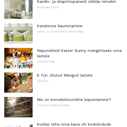
Kardin- ja drapimispaneeli stiilide nimekiri
MAGAMISTOAD
Karateose kaunistamine
VÄRVI JA TAUSTAPÕHI PÕHITÕED
Näpunäiteid Easter Bunny mängimiseks oma
lastele
LIHAVÕTTED
6 Fun Jõulud Mängud lastele
JÕULUD
Mis on konvektsiooniline küpsetamine?
DISAINI-IDEED RUUMIS
Kuidas teha oma kana või kodulindude