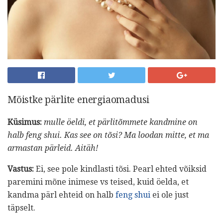
Mõistke pärlite energiaomadusi
Küsimus:
mulle öeldi, et pärlitõmmete kandmine on
halb feng shui.
Kas see on tõsi?
Ma loodan mitte, et ma
armastan pärleid.
Aitäh!
Vastus:
Ei, see pole kindlasti tõsi. Pearl ehted võiksid
paremini mõne inimese vs teised, kuid öelda, et
kandma pärl ehteid on halb
feng shui
ei ole just
täpselt.