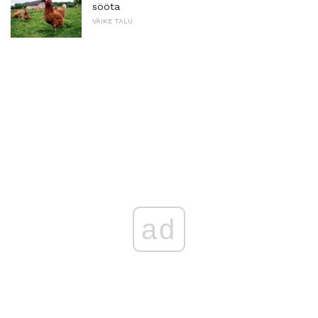
sööta
VÄIKE TALU
ad