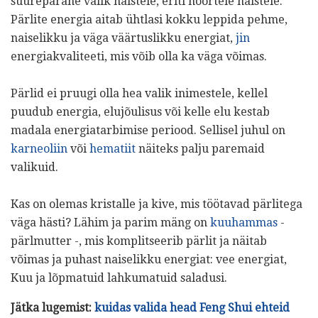
suurepärane valik naistele, eriti noortele naistele.
Pärlite energia aitab ühtlasi kokku leppida pehme,
naiselikku ja väga väärtuslikku energiat,
jin
energiakvaliteeti, mis võib olla ka väga võimas.
Pärlid ei pruugi olla hea valik inimestele, kellel
puudub energia, elujõulisus või kelle elu kestab
madala energiatarbimise periood. Sellisel juhul on
karneoliin
või
hematiit
näiteks palju paremaid
valikuid.
Kas on olemas kristalle ja kive, mis töötavad pärlitega
väga hästi? Lähim ja parim mäng on
kuuhammas
-
pärlmutter -, mis komplitseerib pärlit ja näitab
võimas ja puhast naiselikku energiat: vee energiat,
Kuu ja lõpmatuid lahkumatuid saladusi.
Jätka lugemist:
kuidas valida head Feng Shui ehteid