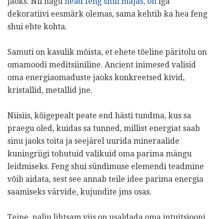
jaoks. Nii nagu
head feng shui majas, on
iga
dekoratiivi eesmärk olemas, sama kehtib ka hea feng
shui ehte kohta.
Samuti on kasulik mõista, et ehete tõeline päritolu on
omamoodi meditsiiniline. Ancient inimesed valisid
oma energiaomaduste jaoks konkreetsed kivid,
kristallid, metallid jne.
Niisiis, kõigepealt peate end hästi tundma, kus sa
praegu oled, kuidas sa tunned, millist energiat saab
sinu jaoks toita ja seejärel uurida mineraalide
kuningriigi tohutuid valikuid oma parima mängu
leidmiseks. Feng shui sündimuse elemendi teadmine
võib aidata, sest see annab teile idee parima energia
saamiseks värvide, kujundite jms osas.
Teine, palju lihtsam viis on usaldada oma intuitsiooni