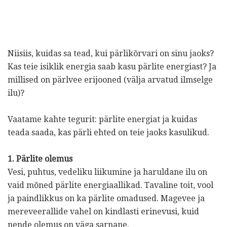
Niisiis, kuidas sa tead, kui pärlikõrvari on sinu jaoks?
Kas teie isiklik energia saab kasu pärlite energiast? Ja
millised on pärlvee erijooned (välja arvatud ilmselge
ilu)?
Vaatame kahte tegurit: pärlite energiat ja kuidas
teada saada, kas pärli ehted on teie jaoks kasulikud.
1. Pärlite olemus
Vesi, puhtus, vedeliku liikumine ja haruldane ilu on
vaid mõned pärlite energiaallikad. Tavaline toit, vool
ja paindlikkus on ka pärlite omadused. Magevee ja
mereveerallide vahel on kindlasti erinevusi, kuid
nende olemus on väga sarnane.