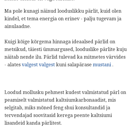
Ma pole kunagi näinud looduslikku pärlit, kuid olen
kindel, et tema energia on erinev - palju tugevam ja
ainulaadne.
Kuigi kõige kõrgema hinnaga ideaalsed pärlid on
metsikud, täiesti ümmargused, looduslike pärlite kuju
näitab nende ilu. Pärlid tulevad ka mitmetes värvides
- alates
valgest valgest
kuni salapärase
mustani
.
Loodud mollusku pehmest kudest valmistatud pärl on
peamiselt valmistatud kaltsiumkarbonaadist, mis
selgitab, miks mõned feng shui konsultandid ja
tervendajad soovitasid kerega peente kaltsiumi
lisandeid kanda pärlitest.