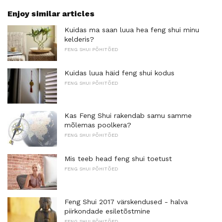
Enjoy similar articles
Kuidas ma saan luua hea feng shui minu
kelderis?
FENG SHUI PÕHITÕED
Kuidas luua häid feng shui kodus
FENG SHUI PÕHITÕED
Kas Feng Shui rakendab samu samme
mõlemas poolkera?
FENG SHUI PÕHITÕED
Mis teeb head feng shui toetust
FENG SHUI PÕHITÕED
Feng Shui 2017 värskendused - halva
piirkondade esiletõstmine
FENG SHUI PÕHITÕED