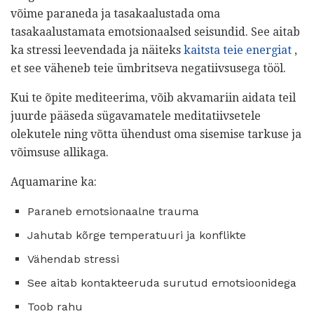
võime paraneda ja tasakaalustada oma
tasakaalustamata emotsionaalsed seisundid. See aitab
ka stressi leevendada ja näiteks
kaitsta teie energiat
,
et see väheneb teie ümbritseva negatiivsusega tööl.
Kui te õpite mediteerima, võib akvamariin aidata teil
juurde pääseda sügavamatele meditatiivsetele
olekutele ning võtta ühendust oma sisemise tarkuse ja
võimsuse allikaga.
Aquamarine ka:
Paraneb emotsionaalne trauma
Jahutab kõrge temperatuuri ja konflikte
Vähendab stressi
See aitab kontakteeruda surutud emotsioonidega
Toob rahu