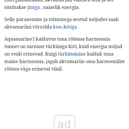
süstitakse
jiniga
, naiselik energia.
Selle paranemise ja toitmisega seotud mõjudes saab
akvamariini võrrelda
kuu-kiviga
.
Aquamarine'i kalduvus tuua rõõmsa harmoonia
tunnet on sarnane türkiisiga kivi, kuid energia mõjud
on veidi erinevad. Kuigi
türkiissinine
kaldab tuua
maine harmoonia, jagab akvamariin oma harmoonilist
rõõmu väga erineval viisil.
ad