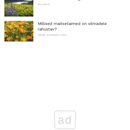
PULMAD
Millised maitsetaimed on silmadele
rahustav?
HERB GARDEN TIPS
ad