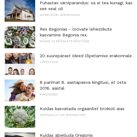
Puhastav värviparandus: sa ei tea kunagi, kas
see seal oli
INTERJÖÖRI VÄRVIPAIGAD
Rex Begonias - löövate lehestikute
kasvamine Begonia rex.
PUUDE JA PÕÕSASTE PÕHITÕED
20 suurepärast ideed lõpetamise erakonnale
LÕPETAJAD
8 parimat 8. aastapäeva kingitusi, et osta
2018. aastal
KINGIIDEED
Kuidas kasvatada orgaanilist brokioli aias
KÖÖGIVILJA AIA NÄPUNÄITED
Kuidas abielluda Oregonis