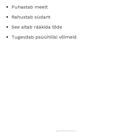
Puhastab meelt
Rahustab südant
See aitab rääkida tõde
Tugevdab psüühilisi võimeid