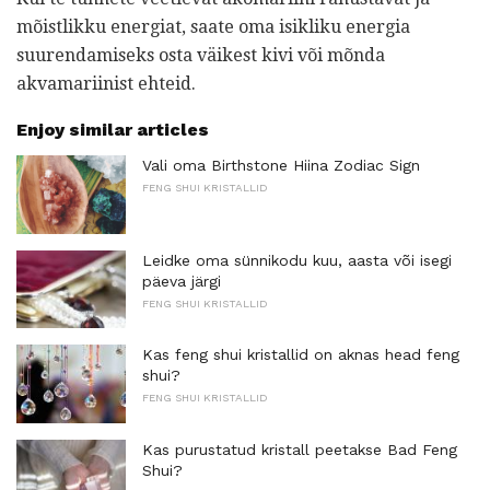
mõistlikku energiat, saate oma isikliku energia
suurendamiseks osta väikest kivi või mõnda
akvamariinist ehteid.
Enjoy similar articles
Vali oma Birthstone Hiina Zodiac Sign
FENG SHUI KRISTALLID
Leidke oma sünnikodu kuu, aasta või isegi
päeva järgi
FENG SHUI KRISTALLID
Kas feng shui kristallid on aknas head feng
shui?
FENG SHUI KRISTALLID
Kas purustatud kristall peetakse Bad Feng
Shui?