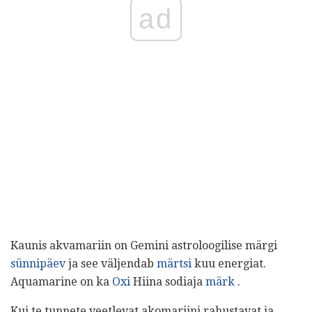
ad
Kaunis akvamariin on Gemini astroloogilise märgi
sünnipäev
ja see väljendab
märtsi
kuu energiat.
Aquamarine on ka
Oxi
Hiina sodiaja
märk
.
Kui te tunnete veetlevat akomariini rahustavat ja