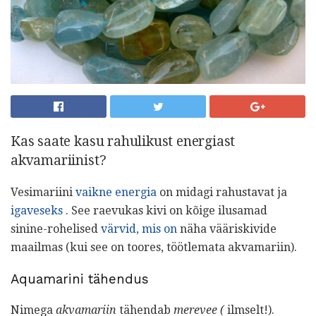
Kas saate kasu rahulikust energiast
akvamariinist?
Vesimariini
vaikne energia
on midagi rahustavat ja
igaveseks
. See raevukas kivi on kõige ilusamad
sinine-rohelised
värvid, mis on
näha vääriskivide
maailmas (kui see on toores, töötlemata akvamariin).
Aquamarini tähendus
Nimega
akvamariin
tähendab
merevee (
ilmselt!).