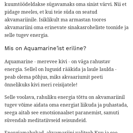
kuumtöödeldakse sügavamaks oma sinist värvi. Nii et
pidage meeles, et kui teie süda on seatud
akvamariinile. Isiklikult ma armastan toores
akvamariini oma erinevate sinakasroheliste toonide ja
selle tugev energia.
Mis on Aquamarine'ist eriline?
Aquamarine - merevee kivi - on väga rahustav
energia. Sellel on lugusid rääkida ja laule laulda -
peab olema põhjus, miks akvaariumit peeti
õnnelikuks kivi meri reisijatele!
Selle voolava, rahuliku energia tõttu on akvamariinil
tugev võime aidata oma energiat liikuda ja puhastada,
seega aitab see emotsionaalset paranemist, samuti
süvendab meditatiivseid seisundeid.
Energiamahukad, akvamariini valitseb Kuu ja see