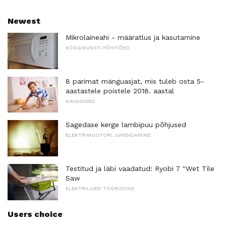
Newest
Mikrolaineahi - määratlus ja kasutamine
KÖÖGIKUNSTI PÕHITÕED
8 parimat mänguasjat, mis tuleb osta 5-
aastastele poistele 2018. aastal
KINGIIDEED
Sagedase kerge lambipuu põhjused
ELEKTRIMOOTORI JUHENDAMINE
Testitud ja läbi vaadatud: Ryobi 7 "Wet Tile
Saw
ELEKTRILISED TÖÖRIISTAD
Users choice