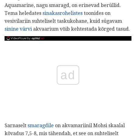
Aquamarine, nagu smaragd, on erinevad berüllid.
Tema heledates
sinakasrohelistes
toonides on
vesivilariin suhteliselt taskukohane, kuid sügavam
sinine värvi
akvaarium võib kehtestada kõrged tasud.
ad
Sarnaselt
smaragdile
on akvamariinil Mohsi skaalal
kõvadus 7,5-8, mis tähendab, et see on suhteliselt