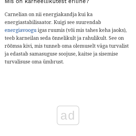
Mis on karneellikutest eriline?
Carnelian on nii energiakandja kui ka
energiastabilisaator. Kuigi see suurendab
energiavoogu
igas ruumis (või mis tahes keha jaoks),
teeb karneilan seda õnnelikult ja rahulikult. See on
rõõmsa kivi, mis tunneb oma olemuselt väga turvalist
ja edastab samasuguse soojuse, kaitse ja sisemise
turvalisuse oma ümbrust.
ad