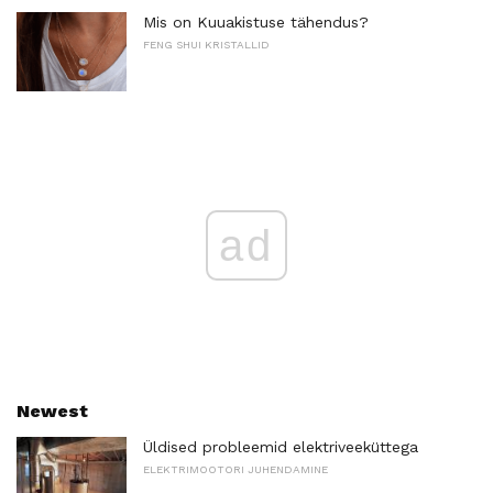
Mis on Kuuakistuse tähendus?
FENG SHUI KRISTALLID
ad
Newest
Üldised probleemid elektriveeküttega
ELEKTRIMOOTORI JUHENDAMINE