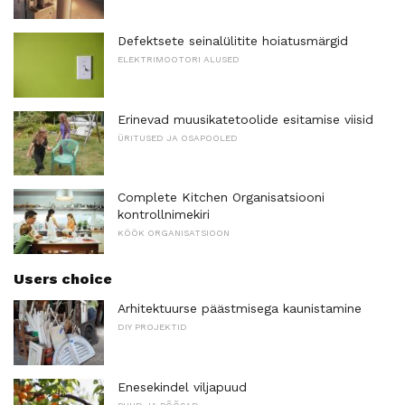
Defektsete seinalülitite hoiatusmärgid
ELEKTRIMOOTORI ALUSED
Erinevad muusikatetoolide esitamise viisid
ÜRITUSED JA OSAPOOLED
Complete Kitchen Organisatsiooni
kontrollnimekiri
KÖÖK ORGANISATSIOON
Users choice
Arhitektuurse päästmisega kaunistamine
DIY PROJEKTID
Enesekindel viljapuud