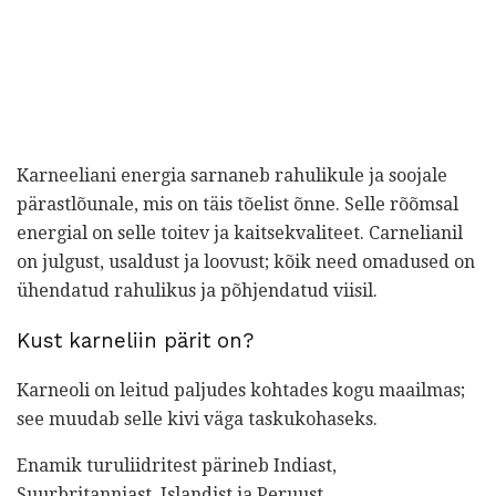
Karneeliani energia sarnaneb rahulikule ja soojale
pärastlõunale, mis on täis tõelist õnne. Selle rõõmsal
energial on selle toitev ja kaitsekvaliteet. Carnelianil
on julgust, usaldust ja loovust; kõik need omadused on
ühendatud rahulikus ja põhjendatud viisil.
Kust karneliin pärit on?
Karneoli on leitud paljudes kohtades kogu maailmas;
see muudab selle kivi väga taskukohaseks.
Enamik turuliidritest pärineb Indiast,
Suurbritanniast, Islandist ja Peruust.