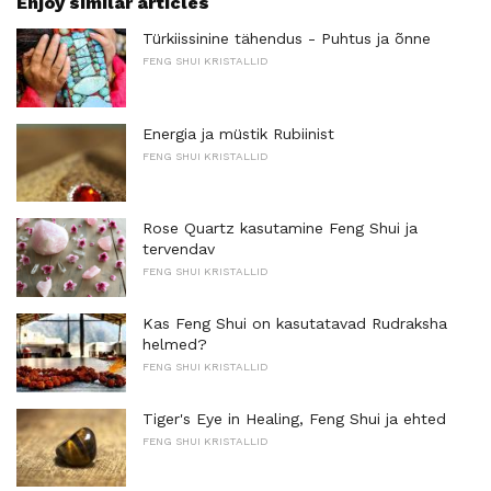
Enjoy similar articles
Türkiissinine tähendus - Puhtus ja õnne
FENG SHUI KRISTALLID
Energia ja müstik Rubiinist
FENG SHUI KRISTALLID
Rose Quartz kasutamine Feng Shui ja
tervendav
FENG SHUI KRISTALLID
Kas Feng Shui on kasutatavad Rudraksha
helmed?
FENG SHUI KRISTALLID
Tiger's Eye in Healing, Feng Shui ja ehted
FENG SHUI KRISTALLID