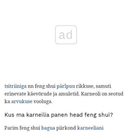
ad
tsitriiniga
nn feng shui
pärlpuu
rikkuse, samuti
erinevate käevõrude ja amuletid. Karneoli on seotud
ka
arvukuse
vooluga.
Kus ma karneilia panen head feng shui?
Parim feng shui
bagua
piirkond
karneeliani