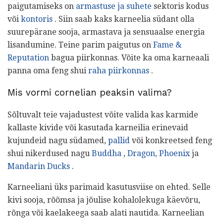
paigutamiseks on
armastuse ja suhete
sektoris kodus
või
kontoris
. Siin saab kaks karneelia südant olla
suurepärane sooja, armastava ja sensuaalse energia
lisandumine. Teine parim paigutus on
Fame &
Reputation
bagua piirkonnas. Võite ka oma karneaali
panna oma feng shui
raha piirkonnas
.
Mis vormi cornelian peaksin valima?
Sõltuvalt teie vajadustest võite valida kas karmide
kallaste kivide või kasutada karneilia erinevaid
kujundeid nagu südamed,
pallid
või konkreetsed feng
shui nikerdused nagu
Buddha
,
Dragon, Phoenix
ja
Mandarin Ducks
.
Karneeliani üks parimaid kasutusviise on ehted. Selle
kivi sooja, rõõmsa ja jõulise kohalolekuga käevõru,
rõnga või kaelakeega saab alati nautida. Karneelian