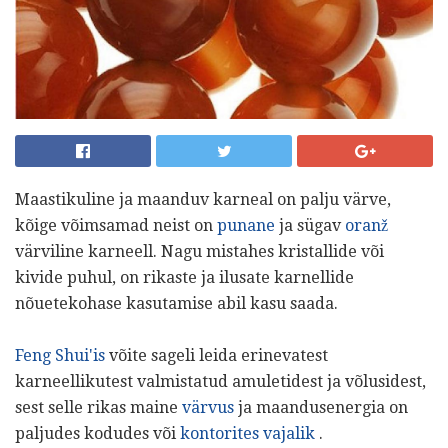
Maastikuline ja maanduv karneal on palju värve,
kõige võimsamad neist on
punane
ja sügav
oranž
värviline karneell. Nagu mistahes kristallide või
kivide puhul, on rikaste ja ilusate karnellide
nõuetekohase kasutamise abil kasu saada.
Feng Shui'is
võite sageli leida erinevatest
karneellikutest valmistatud amuletidest ja võlusidest,
sest selle rikas maine
värvus
ja maandusenergia on
paljudes kodudes või
kontorites vajalik
.