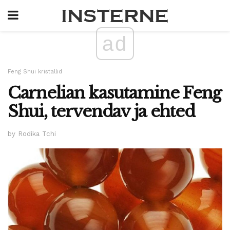
ad
Feng Shui kristallid
Carnelian kasutamine Feng
Shui, tervendav ja ehted
by Rodika Tchi