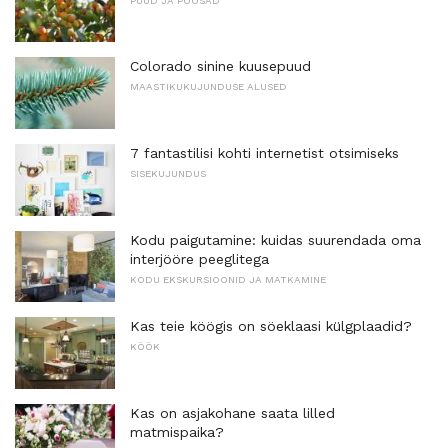
PUUD JA PÕÕSAD
Colorado sinine kuusepuud
MAASTIKUKUJUNDUSE ALUSED
7 fantastilisi kohti internetist otsimiseks
SISEKUJUNDUS
Kodu paigutamine: kuidas suurendada oma
interjööre peeglitega
KODU EKSKURSIOONID JA MATKAMINE
Kas teie köögis on söeklaasi külgplaadid?
KÖÖK
Kas on asjakohane saata lilled
matmispaika?