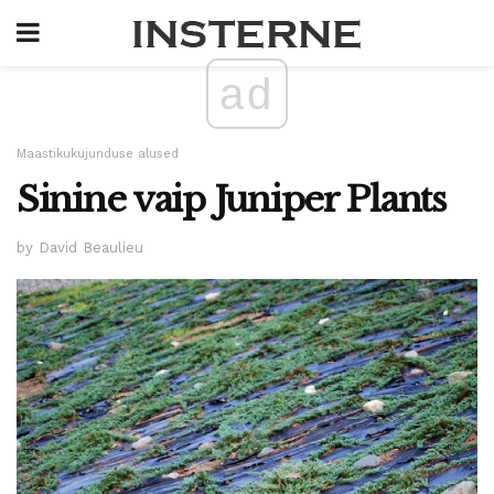
ad
Maastikukujunduse alused
Sinine vaip Juniper Plants
by David Beaulieu