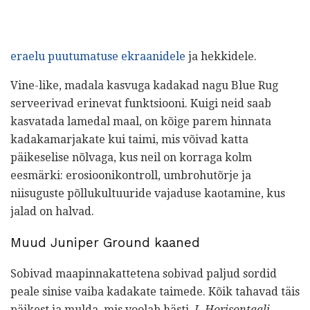
eraelu puutumatuse ekraanidele
ja hekkidele.
Vine-like, madala kasvuga kadakad nagu Blue Rug
serveerivad erinevat funktsiooni. Kuigi neid saab
kasvatada lamedal maal, on kõige parem hinnata
kadakamarjakate kui taimi, mis võivad katta
päikeselise nõlvaga, kus neil on korraga kolm
eesmärki: erosioonikontroll, umbrohutõrje ja
niisuguste põllukultuuride vajaduse kaotamine, kus
jalad on halvad.
Muud Juniper Ground kaaned
Sobivad maapinnakattetena sobivad paljud sordid
peale sinise vaiba kadakate taimede. Kõik tahavad täis
päikest ja mulda, mis voolab hästi.
J. Horisontaali