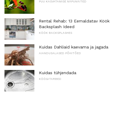
PUU KASVATAMISE NÄPUNÄITED
Rental Rehab: 13 Eemaldatav Köök
Backsplash Ideed
KÖÖK BACKSPLASHES
Kuidas Dahliaid kaevama ja jagada
AIANDUSALASED PÕHITÕED
Kuidas tühjendada
KÖÖGITARBED