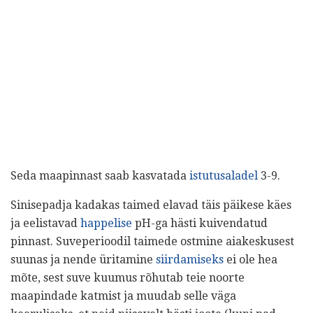
Seda maapinnast saab kasvatada
istutusaladel
3-9.
Sinisepadja kadakas taimed elavad täis päikese käes
ja eelistavad
happelise
pH-ga hästi kuivendatud
pinnast. Suveperioodil taimede ostmine aiakeskusest
suunas ja nende üritamine
siirdamiseks
ei ole hea
mõte, sest suve kuumus rõhutab teie noorte
maapindade katmist ja muudab selle väga