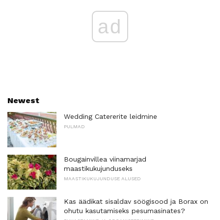
ad
Newest
Wedding Catererite leidmine
PULMAD
Bougainvillea viinamarjad
maastikukujunduseks
MAASTIKUKUJUNDUSE ALUSED
Kas äädikat sisaldav söögisood ja Borax on
ohutu kasutamiseks pesumasinates?