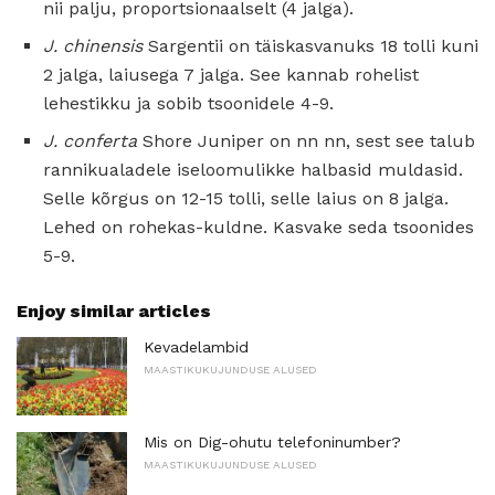
nii palju, proportsionaalselt (4 jalga).
J. chinensis
Sargentii on täiskasvanuks 18 tolli kuni
2 jalga, laiusega 7 jalga. See kannab rohelist
lehestikku ja sobib tsoonidele 4-9.
J. conferta
Shore Juniper on nn nn, sest see talub
rannikualadele iseloomulikke halbasid muldasid.
Selle kõrgus on 12-15 tolli, selle laius on 8 jalga.
Lehed on rohekas-kuldne. Kasvake seda tsoonides
5-9.
Enjoy similar articles
Kevadelambid
MAASTIKUKUJUNDUSE ALUSED
Mis on Dig-ohutu telefoninumber?
MAASTIKUKUJUNDUSE ALUSED