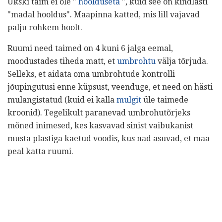
Ükski taim ei ole "
hoolduseta
", kuid see on kindlasti
"madal hooldus". Maapinna katted, mis lill vajavad
palju rohkem hoolt.
Ruumi need taimed on 4 kuni 6 jalga eemal,
moodustades tiheda matt, et
umbrohtu
välja tõrjuda.
Selleks, et aidata oma umbrohtude kontrolli
jõupingutusi enne küpsust, veenduge, et need on hästi
mulangistatud (kuid ei kalla
mulgit
üle taimede
kroonid). Tegelikult paranevad umbrohutõrjeks
mõned inimesed, kes kasvavad sinist vaibukanist
musta plastiga kaetud voodis, kus nad asuvad, et maa
peal katta ruumi.