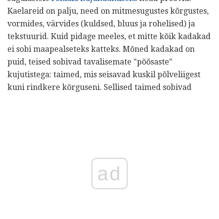
Kaelareid on palju, need on mitmesugustes kõrgustes,
vormides, värvides (kuldsed, bluus ja rohelised) ja
tekstuurid. Kuid pidage meeles, et mitte kõik kadakad
ei sobi maapealseteks katteks. Mõned kadakad on
puid, teised sobivad tavalisemate "põõsaste"
kujutistega: taimed, mis seisavad kuskil põlveliigest
kuni rindkere kõrguseni. Sellised taimed sobivad
ad