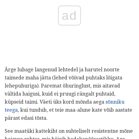
ad
Ärge lubage langenud lehtedel ja harutel noorte
taimede maha jätta (lehed võivad puhtaks lõigata
lehepuhuriga). Paremat õhuringlust, mis aitavad
vältida haigusi, kuid ei pruugi rängalt puhtaid,
küpseid taimi. Väeti üks kord mõnda aega
sõnniku
teega,
kui tundub, et teie maa-alune kate võib aastate
pärast edasi tõsta.
See maatüki kattekiht on suhteliselt resistentne mõne