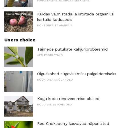
PUHASTAMINE JA ORGANISEERIMINE
Kuidas valmistada ja istutada orgaanilisi
kartulid koduaedis
KONTEINERITE AIANDUS
Users choice
Taimede putukate kahjuriprobleemid
AED PROBLEEMID
Õiguskohad sügavkülmiku paigaldamiseks
KÖÖK DISAINNÕUANDED
Kogu kodu renoveerimise alused
KODU VÄLISE PÕHITÕED
Red Chokeberry kasvavad näpunäited