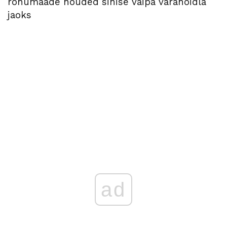
rohumaade nõuded sinise vaipa varahoidla
jaoks
ad