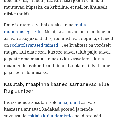
keeruliseks, et neid piisavalt hästi joota (kuni nad
muutuvad küpseks, on kriitiline, et neil on ühtlaselt
niiske muld).
Enne istutamist valmistatakse maa
mulla
muudatustega ette
. Need, kes aiavad ookeani lähedal
asuvates kogukondades, rõõmustavad õppima, et need
on
soolatolerantsed taimed
. See kvaliteet on võrdselt
mugav, kui elate seal, kus see talvel talub palju talvel,
ja peate oma maa-ala maastikku kasvatama, kuna
maanteede osakond kaldub neid soolama talvel lume
ja jää eemaldamiseks.
Kasutab, maapinna kaaned sarnanevad Blue
Rug Juniper
Lisaks nende kasutamisele
maapinnal
asuvate
kaantena annavad kadakad põõsad ja nende
sugulastele
rokiaia kujundamiseks
head proovid.