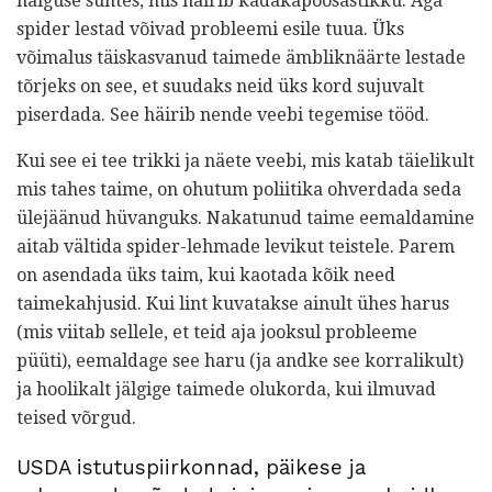
haiguse suhtes, mis häirib kadakapõõsastikku. Aga
spider lestad võivad probleemi esile tuua. Üks
võimalus täiskasvanud taimede ämbliknäärte lestade
tõrjeks on see, et suudaks neid üks kord sujuvalt
piserdada. See häirib nende veebi tegemise tööd.
Kui see ei tee trikki ja näete veebi, mis katab täielikult
mis tahes taime, on ohutum poliitika ohverdada seda
ülejäänud hüvanguks. Nakatunud taime eemaldamine
aitab vältida spider-lehmade levikut teistele. Parem
on asendada üks taim, kui kaotada kõik need
taimekahjusid. Kui lint kuvatakse ainult ühes harus
(mis viitab sellele, et teid aja jooksul probleeme
püüti), eemaldage see haru (ja andke see korralikult)
ja hoolikalt jälgige taimede olukorda, kui ilmuvad
teised võrgud.
USDA istutuspiirkonnad, päikese ja