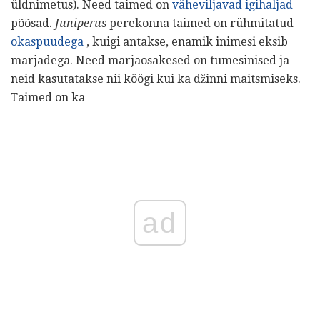
üldnimetus). Need taimed on
väheviljavad igihaljad
põõsad.
Juniperus
perekonna taimed on rühmitatud
okaspuudega
, kuigi antakse, enamik inimesi eksib
marjadega. Need marjaosakesed on tumesinised ja
neid kasutatakse nii köögi kui ka džinni maitsmiseks.
Taimed on ka
ad