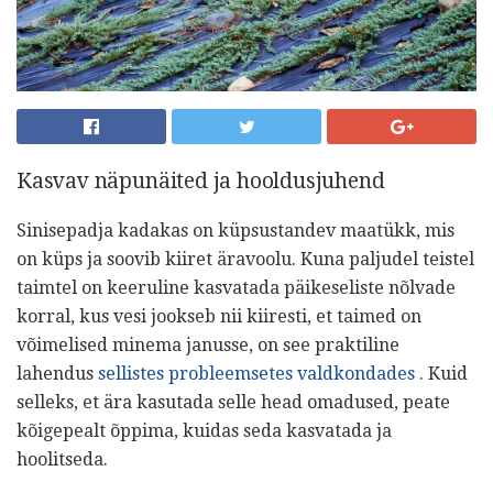
Kasvav näpunäited ja hooldusjuhend
Sinisepadja kadakas on küpsustandev maatükk, mis
on küps ja soovib kiiret äravoolu. Kuna paljudel teistel
taimtel on keeruline kasvatada päikeseliste nõlvade
korral, kus vesi jookseb nii kiiresti, et taimed on
võimelised minema janusse, on see praktiline
lahendus
sellistes probleemsetes valdkondades
. Kuid
selleks, et ära kasutada selle head omadused, peate
kõigepealt õppima, kuidas seda kasvatada ja
hoolitseda.