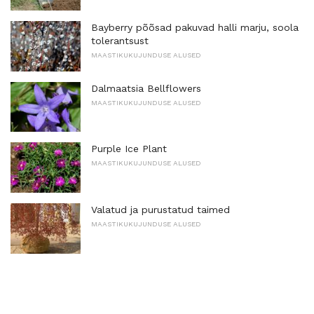
Bayberry põõsad pakuvad halli marju, soola
tolerantsust
MAASTIKUKUJUNDUSE ALUSED
Dalmaatsia Bellflowers
MAASTIKUKUJUNDUSE ALUSED
Purple Ice Plant
MAASTIKUKUJUNDUSE ALUSED
Valatud ja purustatud taimed
MAASTIKUKUJUNDUSE ALUSED