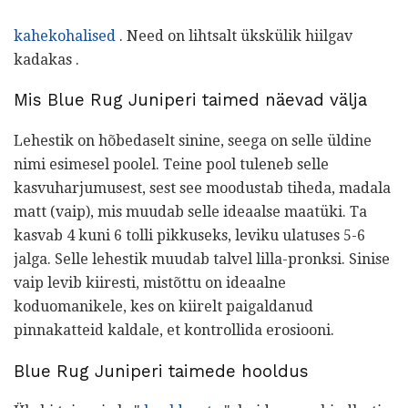
kahekohalised
. Need on lihtsalt ükskülik hiilgav
kadakas .
Mis Blue Rug Juniperi taimed näevad välja
Lehestik on hõbedaselt sinine, seega on selle üldine
nimi esimesel poolel. Teine pool tuleneb selle
kasvuharjumusest, sest see moodustab tiheda, madala
matt (vaip), mis muudab selle ideaalse maatüki. Ta
kasvab 4 kuni 6 tolli pikkuseks, leviku ulatuses 5-6
jalga. Selle lehestik muudab talvel lilla-pronksi. Sinise
vaip levib kiiresti, mistõttu on ideaalne
koduomanikele, kes on kiirelt paigaldanud
pinnakatteid kaldale, et kontrollida erosiooni.
Blue Rug Juniperi taimede hooldus