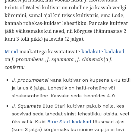
Prints of Walesi kultivar on roheline ja kasvab veelgi
kiiremini, samal ajal kui teises kultivaris, ema Lode,
kannab rohekas-kuldset lehestikku. Pancake kultivar
jääb väiksemaks kui need, nii kõrguse (hämmastav 2
kuni 3 tolli pikk) ja levida (2 jalga).
Muud
maakattega kasvatatavate
kadakate kadakad
on
J. procumbens
,
J. squamata
,
J. chinensis
ja
J.
conferta:
J. procumbensi
Nana kultivar on küpsena 8-12 tolli
ja laius 6 jalga. Lehestik on halli-roheline või
sinakasroheline. Kasvake seda tsoonides 4-9.
J. Squamate
Blue Stari kultivar pakub neile, kes
soovivad seda lahedat sinist lehestikku otsida, veel
üks valik. Kuid
Blue Stari kadakad
tõusevad ajas
(kuni 3 jalga) kõrgemaks kui sinine vaip ja ei levi