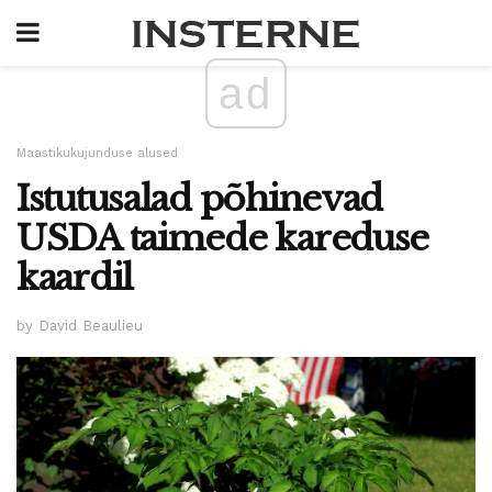
ad
Maastikukujunduse alused
Istutusalad põhinevad
USDA taimede kareduse
kaardil
by David Beaulieu