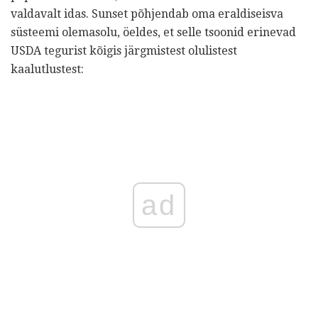
valdavalt idas. Sunset põhjendab oma eraldiseisva
süsteemi olemasolu, öeldes, et selle tsoonid erinevad
USDA tegurist kõigis järgmistest olulistest
kaalutlustest:
ad