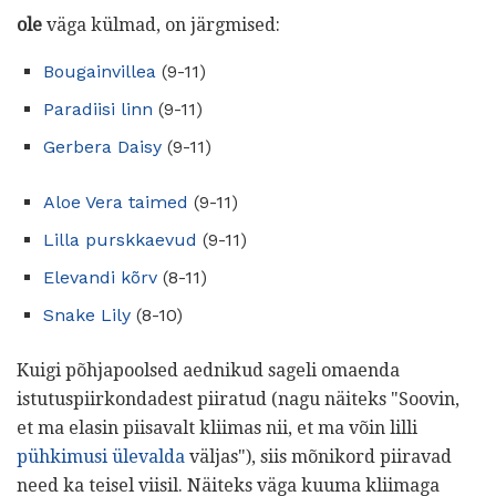
ole
väga külmad, on järgmised:
Bougainvillea
(9-11)
Paradiisi linn
(9-11)
Gerbera Daisy
(9-11)
Aloe Vera taimed
(9-11)
Lilla purskkaevud
(9-11)
Elevandi kõrv
(8-11)
Snake Lily
(8-10)
Kuigi põhjapoolsed aednikud sageli omaenda
istutuspiirkondadest piiratud (nagu näiteks "Soovin,
et ma elasin piisavalt kliimas nii, et ma võin lilli
pühkimusi ülevalda
väljas"), siis mõnikord piiravad
need ka teisel viisil. Näiteks väga kuuma kliimaga