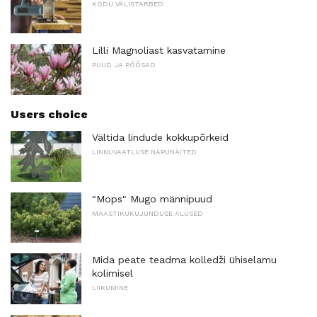
KODU VÄLISTARBED
Lilli Magnoliast kasvatamine
PUUD JA PÕÕSAD
Users choice
Vältida lindude kokkupõrkeid
LINNUVAATLUSE NÄPUNÄITED
"Mops" Mugo männipuud
MAASTIKUKUJUNDUSE ALUSED
Mida peate teadma kolledži ühiselamu
kolimisel
LIIKUMINE