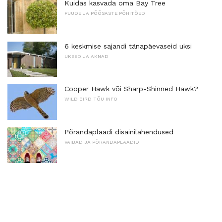
Kuidas kasvada oma Bay Tree
PUUDE JA PÕÕSASTE PÕHITÕED
6 keskmise sajandi tänapäevaseid uksi
UKSED JA AKNAD
Cooper Hawk või Sharp-Shinned Hawk?
WILD BIRD TÕU INFO
Põrandaplaadi disainilahendused
VAIBAD JA PÕRANDAPLAADID