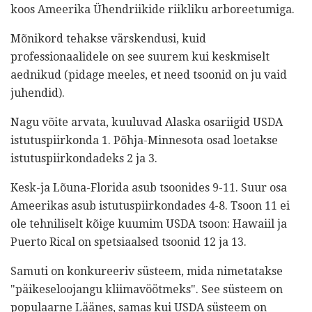
koos Ameerika Ühendriikide riikliku arboreetumiga.
Mõnikord tehakse värskendusi, kuid
professionaalidele on see suurem kui keskmiselt
aednikud (pidage meeles, et need tsoonid on ju vaid
juhendid).
Nagu võite arvata, kuuluvad Alaska osariigid USDA
istutuspiirkonda 1. Põhja-Minnesota osad loetakse
istutuspiirkondadeks 2 ja 3.
Kesk-ja Lõuna-Florida asub tsoonides 9-11. Suur osa
Ameerikas asub istutuspiirkondades 4-8. Tsoon 11 ei
ole tehniliselt kõige kuumim USDA tsoon: Hawaiil ja
Puerto Rical on spetsiaalsed tsoonid 12 ja 13.
Samuti on konkureeriv süsteem, mida nimetatakse
"päikeseloojangu kliimavöötmeks". See süsteem on
populaarne Läänes, samas kui USDA süsteem on