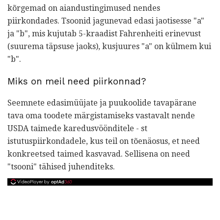
kõrgemad on aiandustingimused nendes
piirkondades. Tsoonid jagunevad edasi jaotisesse "a"
ja "b", mis kujutab 5-kraadist Fahrenheiti erinevust
(suurema täpsuse jaoks), kusjuures "a" on külmem kui
"b".
Miks on meil need piirkonnad?
Seemnete edasimüüjate ja puukoolide tavapärane
tava oma toodete märgistamiseks vastavalt nende
USDA taimede karedusvöönditele - st
istutuspiirkondadele, kus teil on tõenäosus, et need
konkreetsed taimed kasvavad. Sellisena on need
"tsooni" tähised juhenditeks.