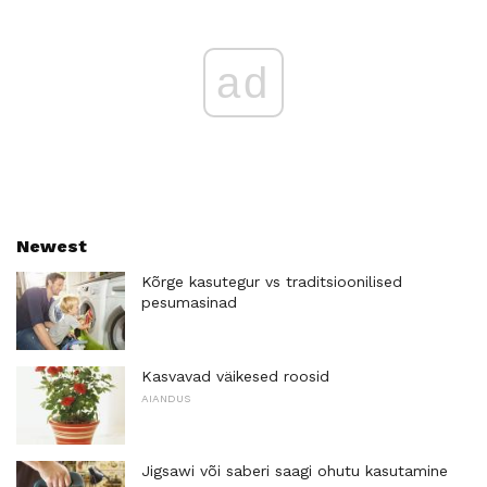
ad
Newest
Kõrge kasutegur vs traditsioonilised
pesumasinad
Kasvavad väikesed roosid
AIANDUS
Jigsawi või saberi saagi ohutu kasutamine