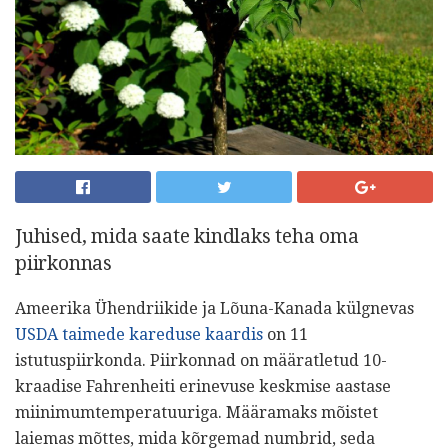
Juhised, mida saate kindlaks teha oma
piirkonnas
Ameerika Ühendriikide ja Lõuna-Kanada külgnevas
USDA taimede kareduse kaardis
on 11
istutuspiirkonda. Piirkonnad on määratletud 10-
kraadise Fahrenheiti erinevuse keskmise aastase
miinimumtemperatuuriga. Määramaks mõistet
laiemas mõttes, mida kõrgemad numbrid, seda