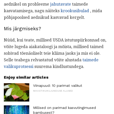
aednikel on probleeme
jahutavate
taimede
kasvatamisega, nagu näiteks
krookusibulad
, mida
põhjapoolsed aednikud kasvavad kergelt.
Mis järgmiseks?
Nüüd, kui teate, millised USDA istutuspiirkonnad on,
võite lugeda aiakataloogi ja mõista, millised taimed
sobivad tõenäoliselt teie kliima jaoks ja mis ei ole.
Selle teabega relvastatud võite alustada
taimede
valikuprotsessi
suurema kindlustundega.
Enjoy similar articles
Viinapuud: 10 parimat valikut
MAASTIKUKUJUNDUSE ALUSED
Millised on parimad kasvutingimused
bambusest?