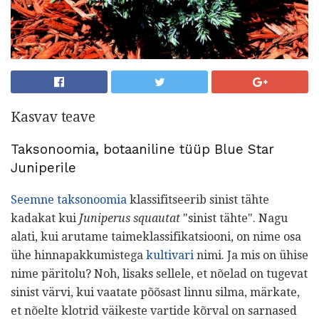
Kasvav teave
Taksonoomia, botaaniline tüüp Blue Star
Juniperile
Seemne taksonoomia
klassifitseerib sinist tähte
kadakat kui
Juniperus squautat
"sinist tähte". Nagu
alati, kui arutame taimeklassifikatsiooni, on nime osa
ühe hinnapakkumistega
kultivari
nimi. Ja mis on ühise
nime päritolu? Noh, lisaks sellele, et nõelad on tugevat
sinist värvi, kui vaatate põõsast linnu silma, märkate,
et nõelte klotrid väikeste vartide kõrval on sarnased