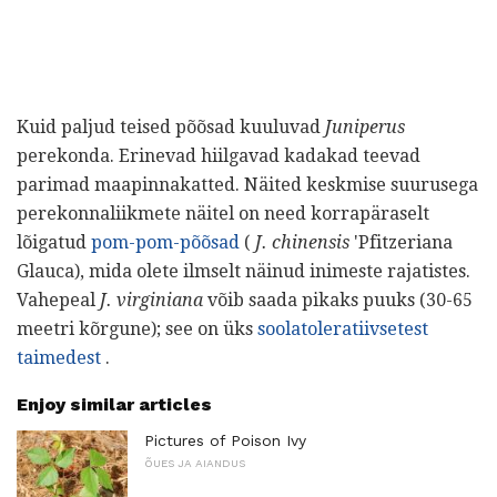
Kuid paljud teised põõsad kuuluvad
Juniperus
perekonda. Erinevad hiilgavad kadakad teevad
parimad maapinnakatted. Näited keskmise suurusega
perekonnaliikmete näitel on need korrapäraselt
lõigatud
pom-pom-põõsad
(
J. chinensis
'Pfitzeriana
Glauca), mida olete ilmselt näinud inimeste rajatistes.
Vahepeal
J. virginiana
võib saada pikaks puuks (30-65
meetri kõrgune); see on üks
soolatoleratiivsetest
taimedest
.
Enjoy similar articles
Pictures of Poison Ivy
ÕUES JA AIANDUS