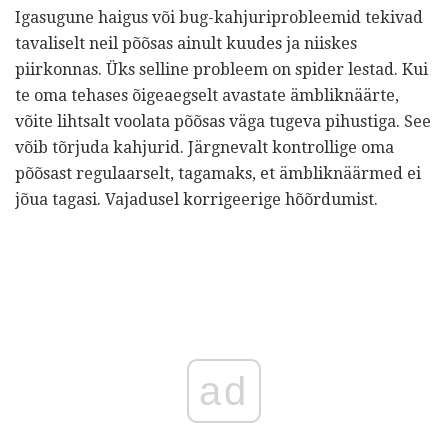
Igasugune haigus või bug-kahjuriprobleemid tekivad
tavaliselt neil põõsas ainult kuudes ja niiskes
piirkonnas. Üks selline probleem on spider lestad. Kui
te oma tehases õigeaegselt avastate ämbliknäärte,
võite lihtsalt voolata põõsas väga tugeva pihustiga. See
võib tõrjuda kahjurid. Järgnevalt kontrollige oma
põõsast regulaarselt, tagamaks, et ämbliknäärmed ei
jõua tagasi. Vajadusel korrigeerige hõõrdumist.
ad