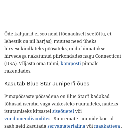
Õde kahjurid ei söö neid (tõenäoliselt seetõttu, et
lehestik on nii harjas), muutes need üheks
hirvesekindlateks põõsateks, mida hinnatakse
hirvedega nakatunud piirkondades nagu Connecticut
(USA). Viljasta oma taimi,
komposti
pinnale
rakendades.
Kasutab Blue Star Juniper'i õues
Punapõõsaste põõsadena on Blue Star'i kadakad
tõhusad isendid väga väikesteks ruumideks, näiteks
istutamiseks kitsastel
siseõuetel
või
vundamendivoodites
. Suuremate ruumide korral
saab neid kasutada
servamaterjalina
või
maakattega
.