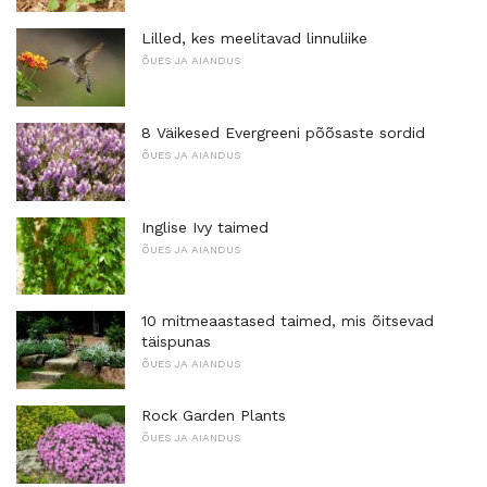
Lilled, kes meelitavad linnuliike
ÕUES JA AIANDUS
8 Väikesed Evergreeni põõsaste sordid
ÕUES JA AIANDUS
Inglise Ivy taimed
ÕUES JA AIANDUS
10 mitmeaastased taimed, mis õitsevad
täispunas
ÕUES JA AIANDUS
Rock Garden Plants
ÕUES JA AIANDUS