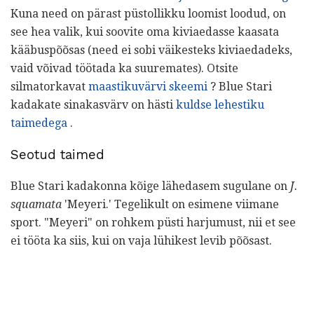
Kuna need on pärast püstollikku loomist loodud, on
see hea valik, kui soovite oma kiviaedasse kaasata
kääbuspõõsas (need ei sobi väikesteks kiviaedadeks,
vaid võivad töötada ka suuremates). Otsite
silmatorkavat
maastikuvärvi skeemi
? Blue Stari
kadakate sinakasvärv on hästi
kuldse lehestiku
taimedega
.
Seotud taimed
Blue Stari kadakonna kõige lähedasem sugulane on
J.
squamata
'Meyeri.' Tegelikult on esimene viimane
sport. "Meyeri" on rohkem püsti harjumust, nii et see
ei tööta ka siis, kui on vaja lühikest levib põõsast.