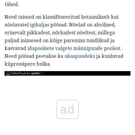
tähed.
Need taimed on klassifitseeritud botaaniliselt kui
nõelavatel
igihaljas
põõsad. Nõelad on ahvilised,
erinevalt pikkadest, nõrkadest nõeltest, millega
paljud inimesed on kõige paremini tundlikud ja
kasvavad
idapoolsete valgete männipuude poolest
.
Need põõsad peetakse ka
okaspuudeks
ja kuuluvad
küpressipere hulka.
ad