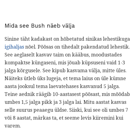
Mida see Bush näeb välja
Sinine täht kadakast on hõbetatud sinikas lehestikuga
igihaljas
nõel. Põõsas on tihedalt pakendatud lehestik.
See aeglaselt kasvav taim on kääbus, moodustades
kompaktse küngaseni, mis jõuab küpsuseni vaid 1-3
jalga kõrgusele. See kipub kasvama välja, mitte üles.
Näiteks ütleb üks lugeja, et tema laius on üle kümne
aasta jooksul tema laevatehases kasvanud 5 jalga.
Teine aednik räägib 10-aastasest põõsast, mis mõõdab
umbes 1,5 jalga pikk ja 3 jalga lai. Mitu aastat kasvas
selle suurus peaaegu üldse. Siiski, kui see oli umbes 7
või 8 aastat, märkas ta, et seeme levis kiiremini kui
varem.