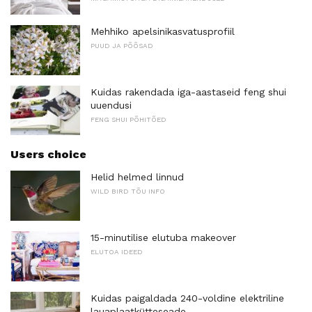
Mehhiko apelsinikasvatusprofiil
PUUD JA PÕÕSAD
Kuidas rakendada iga-aastaseid feng shui
uuendusi
FENG SHUI PÕHITÕED
Users choice
Helid helmed linnud
WILD BIRD TÕU INFO
15-minutilise elutuba makeover
ELUTOA IDEED
Kuidas paigaldada 240-voldine elektriline
lauaplaatkütteseade