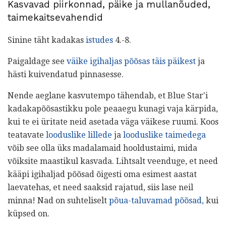
Kasvavad piirkonnad, päike ja mullanõuded,
taimekaitsevahendid
Sinine täht kadakas
istudes
4.-8.
Paigaldage see
väike igihaljas põõsas
täis päikest
ja
hästi kuivendatud pinnasesse.
Nende aeglane kasvutempo tähendab, et Blue Star'i
kadakapõõsastikku pole peaaegu kunagi vaja kärpida,
kui te ei üritate neid asetada väga väikese ruumi. Koos
teatavate
looduslike lillede
ja
looduslike taimedega
võib see olla üks madalamaid hooldustaimi, mida
võiksite maastikul kasvada. Lihtsalt veenduge, et need
kääpi igihaljad põõsad õigesti oma esimest aastat
laevatehas, et need saaksid rajatud, siis lase neil
minna! Nad on suhteliselt
põua-taluvamad põõsad,
kui
küpsed on.