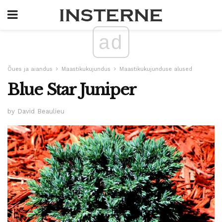
ad
Õues ja aiandus
Maastikukujundus
Maastikukujunduse alused
Blue Star Juniper
by David Beaulieu