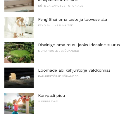
KÜTE JA JAHUTUS TUTORIALS
Feng Shui oma laste ja loovuse ala
FENG SHUI NÄPUNÄITED
Disainige oma muru jaoks ideaalne suurus
MURU HOOLDUSNÕUANDED
Loomade abi kahjuritõrje valdkonnas
KAHJURITÕRJE NÕUANDED
Korvpalli pidu
SÜNNIPÄEVAD