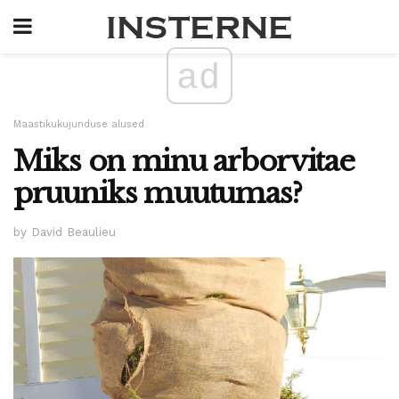
ad
Maastikukujunduse alused
Miks on minu arborvitae
pruuniks muutumas?
by David Beaulieu