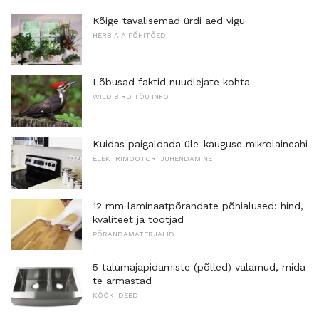
Kõige tavalisemad ürdi aed vigu
HERBIAIA PÕHITÕED
Lõbusad faktid nuudlejate kohta
WILD BIRD TÕU INFO
Kuidas paigaldada üle-kauguse mikrolaineahi
ELEKTRIMOOTORI JUHENDAMINE
12 mm laminaatpõrandate põhialused: hind,
kvaliteet ja tootjad
PÕRANDAMATERJALID
5 talumajapidamiste (põlled) valamud, mida
te armastad
KÖÖK IDEED