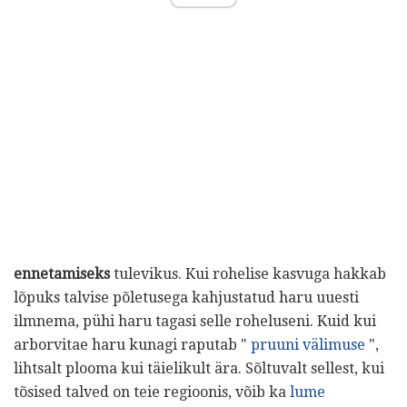
ennetamiseks
tulevikus. Kui rohelise kasvuga hakkab
lõpuks talvise põletusega kahjustatud haru uuesti
ilmnema, pühi haru tagasi selle roheluseni. Kuid kui
arborvitae haru kunagi raputab "
pruuni välimuse
",
lihtsalt plooma kui täielikult ära. Sõltuvalt sellest, kui
tõsised talved on teie regioonis, võib ka
lume