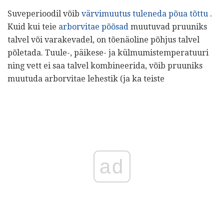
Suveperioodil võib
värvimuutus tuleneda põua tõttu
.
Kuid kui teie
arborvitae põõsad
muutuvad pruuniks
talvel või varakevadel, on tõenäoline põhjus talvel
põletada. Tuule-, päikese- ja külmumistemperatuuri
ning vett ei saa talvel kombineerida, võib pruuniks
muutuda arborvitae lehestik (ja ka teiste
ad