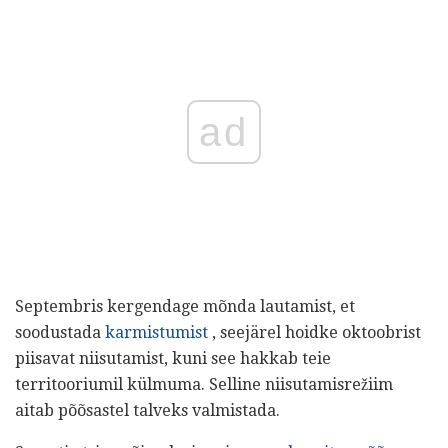
ad
Septembris kergendage mõnda lautamist, et
soodustada
karmistumist
, seejärel hoidke oktoobrist
piisavat niisutamist, kuni see hakkab teie
territooriumil külmuma. Selline niisutamisrežiim
aitab põõsastel talveks valmistada.