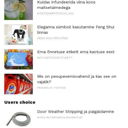
Kuidas infundeerida viina koos
maitsetaimedega
KONTEINERKÖÖGIVILJAD
Eleganna sümboli kasutamine Feng Shui
linnas
FENG SHUI PÕHITÕED
Ema õnnetuse etikett ema kaotuse eest
MATUSETÖÖDE ETIKETT
Mis on pesupesemisvahend ja kas see on
vajalik?
PESUMAJA TOOTED
Users choice
Door Weather Stripping ja paigaldamine
KODU EXTERIORS & RAAMATUD