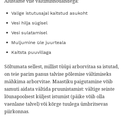
Alustame viie vältimisnõuandega:
Valige istutusajal kaitstud asukoht
Vesi hilja sügisel
Vesi sulatamisel
Muljumine üle juurteala
Kaitsta puuvillaga
Sõltumata sellest, millist tüüpi arborvitaa sa istutad,
on teie parim panus talvise põlemise vältimiseks
mähkima arborvitae. Maastiku paigutamine võib
samuti aidata vältida pruunistamist: vältige seinte
lõunapoolsest küljest istumist (päike võib olla
vaenlane talvel) või kõrge tuulega ümbritsevas
piirkonnas.