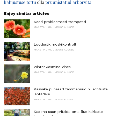
kahjustuse tõttu
olla
pruunistatud arborvita
.
Enjoy similar articles
Need probleemsed trompetid
MAASTIKUKUJUNDUSE ALUSED
Looduslik moskiikontroll
MAASTIKUKUJUNDUSE ALUSED
Winter Jasmine Vines
MAASTIKUKUJUNDUSE ALUSED
Kasvake punased tammepuud hilisõhtuste
lehtedele
MAASTIKUKUJUNDUSE ALUSED
Kas ma saan pritsida oma õue kaklaste