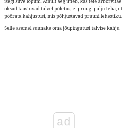
isegi suve lõpuni. Ainult aeg ütleb, kas teie arborvitae
oksad taastuvad talvel põletus; ei pruugi palju teha, et
pöörata kahjustusi, mis põhjustavad pruuni lehestiku.
Selle asemel suunake oma jõupingutusi talvise kahju
ad