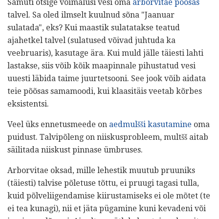
Samuti otsige võimalusi vesi oma
arborvitae põõsas
talvel. Sa oled ilmselt kuulnud sõna "Jaanuar
sulatada", eks? Kui maastik sulatatakse teatud
ajahetkel talvel (sulatused võivad juhtuda ka
veebruaris), kasutage ära. Kui muld jälle täiesti lahti
lastakse, siis võib kõik maapinnale pihustatud vesi
uuesti läbida taime juurtetsooni. See jook võib aidata
teie põõsas samamoodi, kui klaasitäis veetab kõrbes
eksistentsi.
Veel üks ennetusmeede on
aedmulšši kasutamine
oma
puidust. Talvipõleng on niiskusprobleem, multšš aitab
säilitada niiskust pinnase ümbruses.
Arborvitae oksad, mille lehestik muutub pruuniks
(täiesti) talvise põletuse tõttu, ei pruugi tagasi tulla,
kuid põlveliigendamise kiirustamiseks ei ole mõtet (te
ei tea kunagi), nii et jäta pügamine kuni kevadeni või