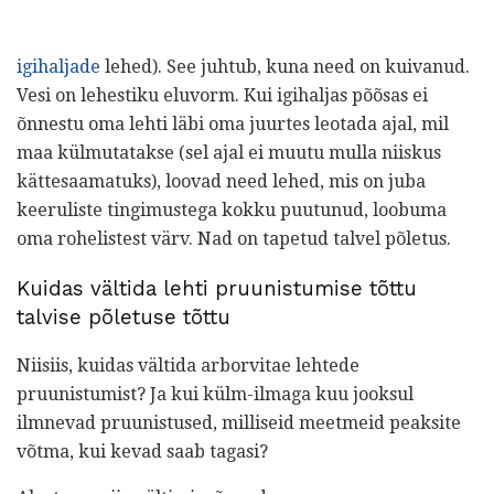
igihaljade
lehed). See juhtub, kuna need on kuivanud.
Vesi on lehestiku eluvorm. Kui igihaljas põõsas ei
õnnestu oma lehti läbi oma juurtes leotada ajal, mil
maa külmutatakse (sel ajal ei muutu mulla niiskus
kättesaamatuks), loovad need lehed, mis on juba
keeruliste tingimustega kokku puutunud, loobuma
oma rohelistest värv. Nad on tapetud talvel põletus.
Kuidas vältida lehti pruunistumise tõttu
talvise põletuse tõttu
Niisiis, kuidas vältida arborvitae lehtede
pruunistumist? Ja kui külm-ilmaga kuu jooksul
ilmnevad pruunistused, milliseid meetmeid peaksite
võtma, kui kevad saab tagasi?