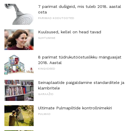
7 parimat dušigeid, mis tuleb 2018. aastal
osta
PARIMAD KODUTOOTED
Kuulsused, kellel on head tavad
SUHTUMINE
8 parimat tüdrukutööstuslikku mänguasjat
2018. Aastal
KINGIIDEED
Seinaplaatide paigaldamine standarditele ja
klambritele
GARAAŽID
Ultimate Pulmapiltide kontrollnimekiri
PULMAD