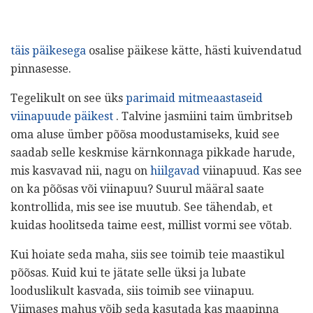
täis päikesega
osalise päikese kätte, hästi kuivendatud
pinnasesse.
Tegelikult on see üks
parimaid mitmeaastaseid
viinapuude päikest
. Talvine jasmiini taim ümbritseb
oma aluse ümber põõsa moodustamiseks, kuid see
saadab selle keskmise kärnkonnaga pikkade harude,
mis kasvavad nii, nagu on
hiilgavad
viinapuud. Kas see
on ka põõsas või viinapuu? Suurul määral saate
kontrollida, mis see ise muutub. See tähendab, et
kuidas hoolitseda taime eest, millist vormi see võtab.
Kui hoiate seda maha, siis see toimib teie maastikul
põõsas. Kuid kui te jätate selle üksi ja lubate
looduslikult kasvada, siis toimib see viinapuu.
Viimases mahus võib seda kasutada kas maapinna