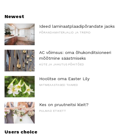
Newest
Ideed laminaatplaadipõrandate jaoks
PÕRANDAMATERJALID JA TREPID
AC võimsus: oma õhukonditsioneeri
mõõtmine säästmiseks
KÜTE JA JAHUTUS PÕHITÕED
Hoolitse oma Easter Lily
MITMEAASTASED TAIMED
Kes on pruutneitsi kleit?
PULMAD ETIKETT
Users choice