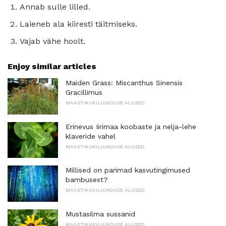
Annab sulle lilled.
Laieneb ala kiiresti täitmiseks.
Vajab vähe hoolt.
Enjoy similar articles
Maiden Grass: Miscanthus Sinensis
Gracillimus
MAASTIKUKUJUNDUSE ALUSED
Erinevus Iirimaa koobaste ja nelja-lehe
klaveride vahel
MAASTIKUKUJUNDUSE ALUSED
Millised on parimad kasvutingimused
bambusest?
MAASTIKUKUJUNDUSE ALUSED
Mustasilma sussanid
MAASTIKUKUJUNDUSE ALUSED