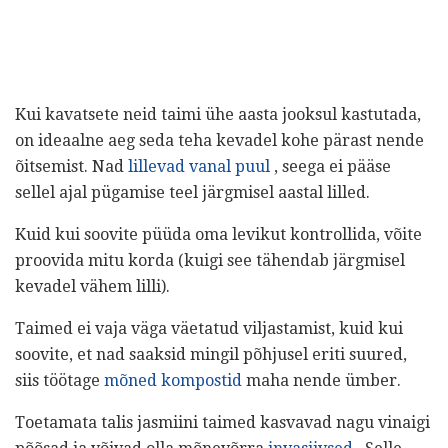
Kui kavatsete neid taimi ühe aasta jooksul kastutada,
on ideaalne aeg seda teha kevadel kohe pärast nende
õitsemist. Nad
lillevad vanal puul
, seega ei pääse
sellel ajal pügamise teel järgmisel aastal lilled.
Kuid kui soovite püüda oma levikut kontrollida, võite
proovida mitu korda (kuigi see tähendab järgmisel
kevadel vähem lilli).
Taimed ei vaja väga väetatud viljastamist, kuid kui
soovite, et nad saaksid mingil põhjusel eriti suured,
siis töötage
mõned kompostid
maha nende ümber.
Toetamata talis jasmiini taimed kasvavad nagu vinaigi