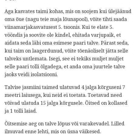
Aga kasvates taimi kohas, mis on soojem kui ülejäänud
oma õue (nagu teie maja lõunapool), võite tihti saada
viinamarjakasvatusest 5. tsoonis. Kui te elate 5.
vööndis ja soovite ole kindel, ehitada varjupaik, et
aidata seda läbi oma esimese paari talve. Pärast seda,
kui taim on laagerdunud, võite tõenäoliselt jätta selle
talveks untlemata. Isegi, see ei tekiks muljet muljet
selle paari tolli õlgadega, et anda oma juurtele talve
jaoks veidi isolatsiooni.
Talvise jasmiini taimed ulatuvad 4 jalga kõrguseni 7
meetri laiusega, kui neid ei toetata. Toetavad need
võivad ulatuda 15 jalga kõrgusele. Õitsed on kollased
ja 1 tolli laiad.
Õitsemise aeg on talve lõpus või varakevadel. Lilled
ilmuvad enne lehti, mis on üsna väikesed.