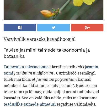
Värvivalik varaseks kevadhooajal
Talvise jasmiini taimede taksonoomia ja
botaanika
Taimestiku taksonoomia
klassifitseerib
talis
jasmiin
taimi
Jasminum nudiflorum
. Uurimistöö eesmärgil
tuleb märkida, et
Jasminum polyanthum
kannab
mõnikord ka üldist nime "talv jasmiin". Kuid see on
teine ​​taim (ja lõhnav, mida paljud aednikud tahavad
kasvada). See on vaid üks näide, miks me kasutame
teaduslike taimede nimetusi
segaduse vältimiseks.