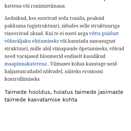
kattena või ronimisviinana.
Aednikud, kes soovivad seda ronida, peaksid
pakkuma tugistruktuuri, sidudes selle struktuuriga
vineerivad oksad. Kui te ei soovi aega
võtta puidust
võluväljaku ehitamiseks
või kasutada samasugust
struktuuri, mille abil viinapuude õpetamiseks, võivad
need varajased bloomerid endiselt kasulikud
maapinnakatetena
. Viimases kohas kasutage neid
haljastusradadel nõlvadel, näiteks erosiooni
kontrollimiseks.
Taimede hooldus, hoiatus taimede jasimaste
taimede kasvatamise kohta