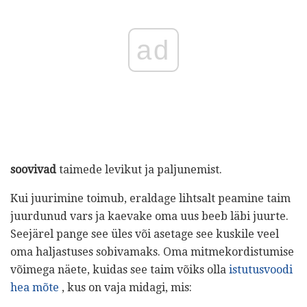
ad
soovivad
taimede levikut ja paljunemist.
Kui juurimine toimub, eraldage lihtsalt peamine taim
juurdunud vars ja kaevake oma uus beeb läbi juurte.
Seejärel pange see üles või asetage see kuskile veel
oma haljastuses sobivamaks. Oma mitmekordistumise
võimega näete, kuidas see taim võiks olla
istutusvoodi
hea mõte
, kus on vaja midagi, mis: