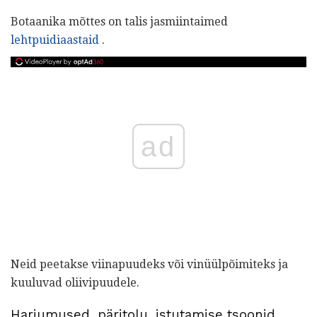
Botaanika mõttes on talis jasmiintaimed
lehtpuidiaastaid
.
ad
Neid peetakse viinapuudeks või vinüülpõimiteks ja
kuuluvad oliivipuudele.
Harjumused, päritolu, istutamise tsoonid