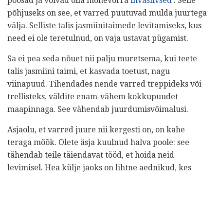
põõsad ja võivad olla mõnevõrra
invasiivsed
. Selle
põhjuseks on see, et varred puutuvad mulda juurtega
välja. Selliste talis jasmiinitaimede levitamiseks, kus
need ei ole teretulnud, on vaja ustavat pügamist.
Sa ei pea seda nõuet nii palju muretsema, kui teete
talis jasmiini taimi, et kasvada toetust, nagu
viinapuud. Tihendades nende varred treppideks või
trellisteks, väldite enam-vähem kokkupuudet
maapinnaga. See vähendab juurdumisvõimalusi.
Asjaolu, et varred juure nii kergesti on, on kahe
teraga mõõk. Olete äsja kuulnud halva poole: see
tähendab teile täiendavat tööd, et hoida neid
levimisel. Hea külje jaoks on lihtne aednikud, kes