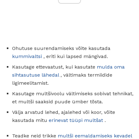
Ohutuse suurendamiseks võite kasutada
kummivaltsi
, eriti kui lapsed mängivad.
Kasutage ettevaatust, kui kasutate
mulda oma
sihtasutuse lähedal
, vältimaks termiidide
ligimeelitamist.
Kasutage multšivoolu vältimiseks sobivat tehnikat,
et multši saaksid puude ümber tõsta.
Välja arvatud lehed, ajalehed või koor, võite
kasutada mitu
erinevat tüüpi multšat
.
Teadke neid trikke
multši eemaldamiseks kevadel