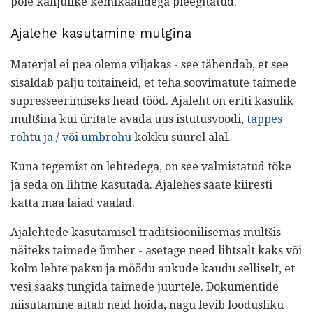
pole kahjulike kemikaalidega pleegitatud.
Ajalehe kasutamine mulgina
Materjal ei pea olema viljakas - see tähendab, et see
sisaldab palju toitaineid, et teha soovimatute taimede
supresseerimiseks head tööd. Ajaleht on eriti kasulik
multšina kui üritate avada uus istutusvoodi,
tappes
rohtu ja / või umbrohu
kokku suurel alal.
Kuna tegemist on lehtedega, on see valmistatud tõke
ja seda on lihtne kasutada. Ajalehes saate kiiresti
katta maa laiad vaalad.
Ajalehtede kasutamisel traditsioonilisemas multšis -
näiteks taimede ümber - asetage need lihtsalt kaks või
kolm lehte paksu ja möödu aukude kaudu selliselt, et
vesi saaks tungida taimede juurtele. Dokumentide
niisutamine aitab neid hoida, nagu levib loodusliku