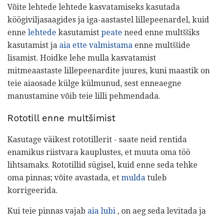
Võite lehtede lehtede kasvatamiseks kasutada
köögiviljasaagides ja iga-aastastel lillepeenardel, kuid
enne
lehtede
kasutamist
peate
need enne multššiks
kasutamist ja
aia ette valmistama
enne multššide
lisamist. Hoidke lehe mulla kasvatamist
mitmeaastaste lillepeenardite juures, kuni maastik on
teie aiaosade külge külmunud, sest enneaegne
manustamine võib teie lilli pehmendada.
Rototill enne multšimist
Kasutage väikest rototillerit - saate neid rentida
enamikus riistvara kauplustes, et muuta oma töö
lihtsamaks. Rototillid sügisel, kuid enne seda tehke
oma pinnas; võite avastada, et
mulda
tuleb
korrigeerida.
Kui teie pinnas vajab
aia lubi
, on aeg seda levitada ja