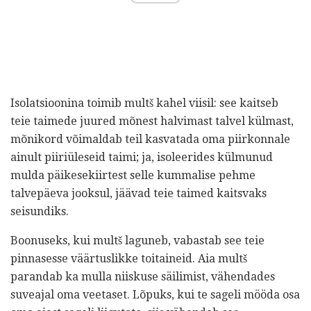
Isolatsioonina toimib multš kahel viisil: see kaitseb
teie taimede juured mõnest halvimast talvel külmast,
mõnikord võimaldab teil kasvatada oma piirkonnale
ainult piiriüleseid taimi; ja, isoleerides külmunud
mulda päikesekiirtest selle kummalise pehme
talvepäeva jooksul, jäävad teie taimed kaitsvaks
seisundiks.
Boonuseks, kui multš laguneb, vabastab see teie
pinnasesse väärtuslikke toitaineid. Aia multš
parandab ka mulla niiskuse säilimist, vähendades
suveajal oma veetaset. Lõpuks, kui te sageli mööda osa