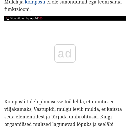
Mulch ja
komposti
ei ole sünonüümid ega teeni sama
funktsiooni.
ad
Komposti tuleb pinnasesse töödelda, et muuta see
viljakamaks; Vastupidi, mulgit levib mulda, et kaitsta
seda elementidest ja tõrjuda umbrohtusid. Kuigi
orgaanilised multsed lagunevad lõpuks ja seeläbi