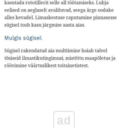
kasutada rototillerit selle all töötamiseks. Lubja
eelised on aeglaselt avalduvad, seega ärge oodake
alles kevadel. Limaskestuse raputamine pinnasesse
sügisel toob kasu järgmise aasta aias.
Mulgis sügisel
Sügisel rakendatud aia multšimine hoiab talvel
tõsiseid ilmastikutingimusi, mistõttu maapõletus ja
röövimine väärtuslikest toitainetistest.
ad