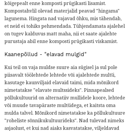
kõigepealt enne komposti prügikasti lisamist.
Kompostahvlil olevad materjalid peavad "hingama"
lagunema. Hingata nad vajavad õhku, mis tähendab,
et neid ei tohiks pehmendada. Tühjendamata ajalehel
on tugev kalduvus matt maha, nii et saate ajalehte
purustaja abil enne komposti prügikasti viskamist.
Kaanepõllud - "elavad mulgid"
Kui teil on vaja muldse suure aia sügisel ja sul pole
piisavalt töölehtede lehtede või ajalehtede multši,
kasutage kaunviljaid elavaid taimi, mida mõnikord
nimetatakse "elavate multssideks". Pinnapealsed
põllukultuurid on alternatiiv mullidele koore, lehtede
või muude tavapäraste multšidega, et kaitsta oma
mulda talvel. Mõnikord nimetatakse ka põllukultuure
"roheliste sõnnikukultuurideks". Nad tulevad nimeks
asjaolust, et kui nad aiaks kasvatatakse, viljeldavad