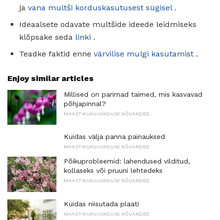
ja
vana multši korduskasutusest sügisel
.
Ideaalsete odavate multšide ideede leidmiseks
klõpsake seda
linki
.
Teadke faktid enne
värvilise mulgi kasutamist
.
Enjoy similar articles
Millised on parimad taimed, mis kasvavad
põhjapinnal?
MAASTIKUKUJUNDUSE NÕUANDED
Kuidas välja panna painauksed
MAASTIKUKUJUNDUSE NÕUANDED
Põikuprobleemid: lahendused vilditud,
kollaseks või pruuni lehtedeks
MAASTIKUKUJUNDUSE NÕUANDED
Kuidas niisutada plaati
MAASTIKUKUJUNDUSE NÕUANDED