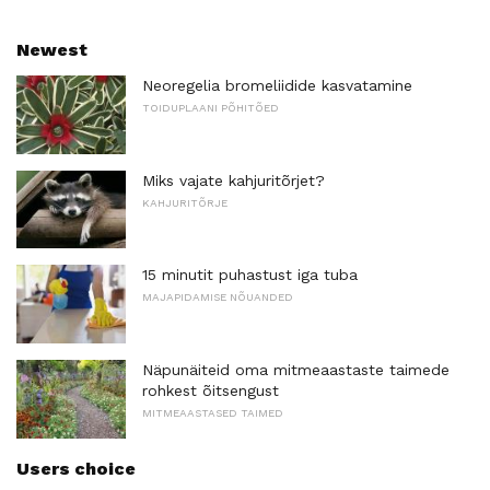
Newest
Neoregelia bromeliidide kasvatamine
TOIDUPLAANI PÕHITÕED
Miks vajate kahjuritõrjet?
KAHJURITÕRJE
15 minutit puhastust iga tuba
MAJAPIDAMISE NÕUANDED
Näpunäiteid oma mitmeaastaste taimede
rohkest õitsengust
MITMEAASTASED TAIMED
Users choice