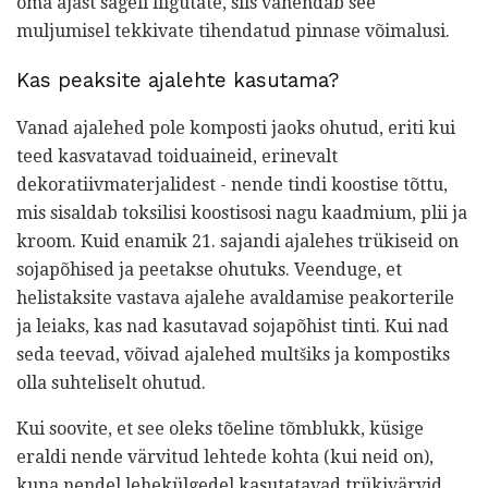
oma ajast sageli liigutate, siis vähendab see
muljumisel tekkivate tihendatud pinnase võimalusi.
Kas peaksite ajalehte kasutama?
Vanad ajalehed pole komposti jaoks ohutud, eriti kui
teed kasvatavad toiduaineid, erinevalt
dekoratiivmaterjalidest - nende tindi koostise tõttu,
mis sisaldab toksilisi koostisosi nagu kaadmium, plii ja
kroom. Kuid enamik 21. sajandi ajalehes trükiseid on
sojapõhised ja peetakse ohutuks. Veenduge, et
helistaksite vastava ajalehe avaldamise peakorterile
ja leiaks, kas nad kasutavad sojapõhist tinti. Kui nad
seda teevad, võivad ajalehed multšiks ja kompostiks
olla suhteliselt ohutud.
Kui soovite, et see oleks tõeline tõmblukk, küsige
eraldi nende värvitud lehtede kohta (kui neid on),
kuna nendel lehekülgedel kasutatavad trükivärvid