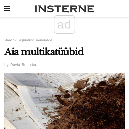
ad
Maastikukujunduse nõuanded
Aia multikatüübid
by David Beaulieu