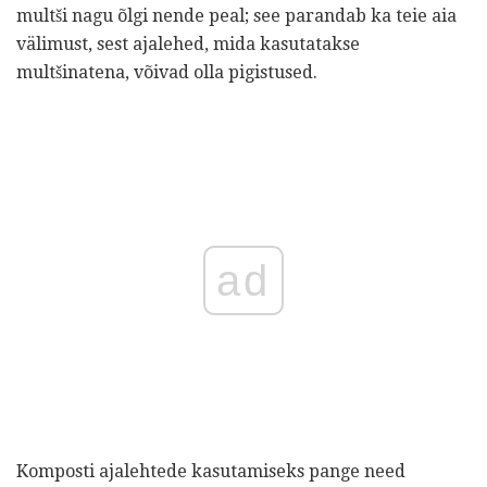
multši nagu õlgi nende peal; see parandab ka teie aia
välimust, sest ajalehed, mida kasutatakse
multšinatena, võivad olla pigistused.
ad
Komposti ajalehtede kasutamiseks pange need