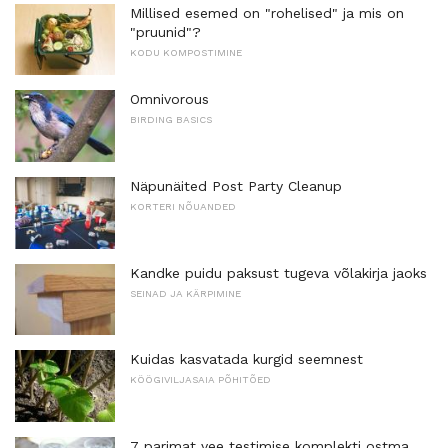
Millised esemed on "rohelised" ja mis on
"pruunid"?
KODU KOMPOSTIMINE
Omnivorous
BIRDING BASICS
Näpunäited Post Party Cleanup
KORTERI NÕUANDED
Kandke puidu paksust tugeva võlakirja jaoks
SEINAD JA KÄRPIMINE
Kuidas kasvatada kurgid seemnest
KÖÖGIVILJASAIA PÕHITÕED
7 parimat vee testimise komplekti ostma