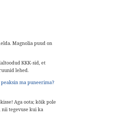
idelda. Magnolia puud on
laltoodud KKK-sid, et
ruunid lehed.
u peaksin ma puneerima?
isse! Aga oota; kõik pole
 nii tegevuse kui ka