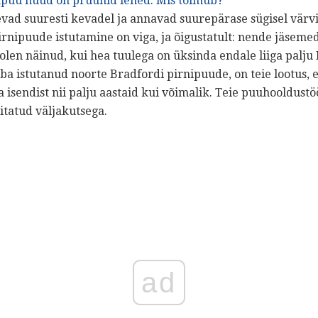
npuu nüüd on pruunid lehed.
Mis toimub?
evad suuresti kevadel ja annavad suurepärase sügisel värv
irnipuude istutamine on viga, ja õigustatult: nende jäsemed
a olen näinud, kui hea tuulega on üksinda endale liiga palj
uba istutanud noorte Bradfordi pirnipuude, on teie lootus,
 isendist nii palju aastaid kui võimalik. Teie puuhooldustö
itatud väljakutsega.
ad