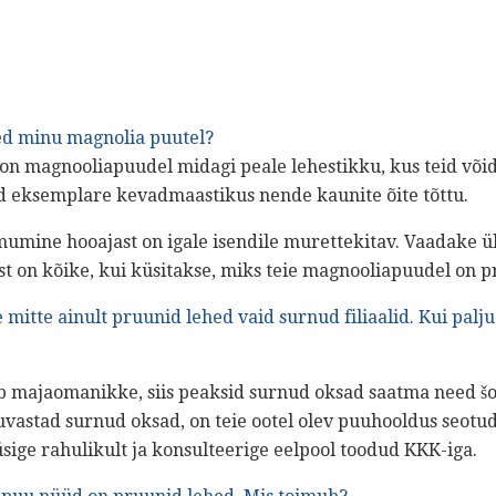
ed minu magnolia puutel?
t on magnooliapuudel midagi peale lehestikku, kus teid võ
 eksemplare kevadmaastikus nende kaunite õite tõttu.
mumine hooajast on igale isendile murettekitav. Vaadake ü
t on kõike, kui küsitakse, miks teie magnooliapuudel on p
 mitte ainult pruunid lehed vaid surnud filiaalid.
Kui palj
 majaomanikke, siis peaksid surnud oksad saatma need šok
vastad surnud oksad, on teie ootel olev puuhooldus seotud
sige rahulikult ja konsulteerige eelpool toodud KKK-iga.