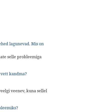
ehed lagunevad.
Mis on
aate selle probleemiga
 vett kandma?
veelgi veenev, kuna sellel
bleemiks?