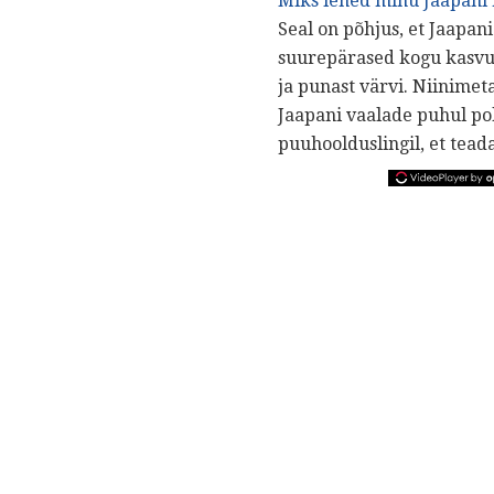
Miks lehed minu Jaapani
Seal on põhjus, et Jaapa
suurepärased kogu kasvupe
ja punast värvi. Niinimet
Jaapani vaalade puhul po
puuhoolduslingil, et tead