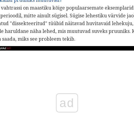
 kallid pruuniks muutuvad?
ni vahtrassi on maastiku kõige populaarsemate eksemplari
rioodil, mitte ainult sügisel. Sügise lehestiku värvide j
atud "dissekteeritud" tüübid näitavad huvitavaid lehekuju, 
le haruldane näha lehed, mis muutuvad suveks pruuniks. Kl
a saada, miks see probleem tekib.
ad