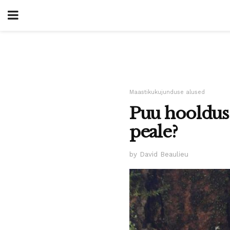
Maastikukujunduse alused
Puu hooldus:
peale?
by David Beaulieu