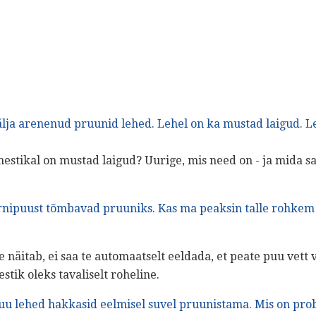
lja arenenud pruunid lehed.
Lehel on ka mustad laigud.
L
estikal on mustad laigud? Uurige, mis need on - ja mida s
rnipuust tõmbavad pruuniks.
Kas ma peaksin talle rohkem
 näitab, ei saa te automaatselt eeldada, et peate puu vett 
stik oleks tavaliselt roheline.
u lehed hakkasid eelmisel suvel pruunistama.
Mis on pro