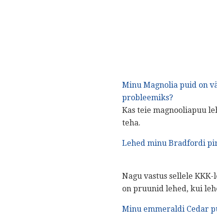
Minu Magnolia puid on vä
probleemiks?
Kas teie magnooliapuu leh
teha.
Lehed minu Bradfordi pi
Nagu vastus sellele KKK-le
on pruunid lehed, kui lehe
Minu emmeraldi Cedar pu