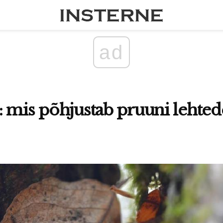
ad
 mis põhjustab pruuni lehte