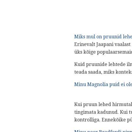
Miks mul on pruunid leh
Erinevalt Jaapani vaalas
üks kõige populaarsemaid
Kuid pruunide lehtede il
teada saada, miks konteks
Minu Magnolia puid ei ole
Kui pruun lehed hirmutab
tingimata kadunud. Kui tu
kontrolliga. Ennekõike pü