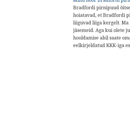
Minu noor Bradfordi pir
Bradfordi pirnipuud õits
hoiatavad, et Bradfordi p
liiguvad liiga kergelt. M
jäsemeid. Aga kui olete j
hooldamise abil saate oma
eelkirjeldatud KKK-iga es