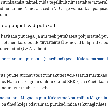
uunistamist taimel, mida tegelikult nimetatakse "Emerald
d hüüdnime "Emerald cedar". Uurige võimalikke põhjuseid
tuda.
ida põhjustavad putukad
 hävitada puudega. Ja mis teeb putukatest põhjustatud puu
see, et mõnikord puude
tuvastamisel
esinevad kahjurid ei põ
pühendatud Q & A-valimit:
on rünnatud putukate (mardikad) poolt.
Kuidas ma saan l
ite puude surmavatest rünnakutest võib teatud mardikad 
me. Nagu ma selgitan ülalnimetatud KKK-s, on nõuetekohan
eendumus, et puhasus loeb.
 nakatanud Magnolia puu.
Kuidas ma kontrollida Magnolia 
on ühed kõige odavaimad putukad, mida te kunagi näete. Se