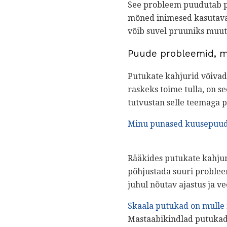
See probleem puudutab pr
mõned inimesed kasutava
võib suvel pruuniks muu
Puude probleemid, m
Putukate kahjurid võivad
raskeks toime tulla, on 
tutvustan selle teemaga 
Minu punased kuusepuud 
Rääkides putukate kahjur
põhjustada suuri problee
juhul nõutav ajastus ja v
Skaala putukad on mulle
Mastaabikindlad putukad 