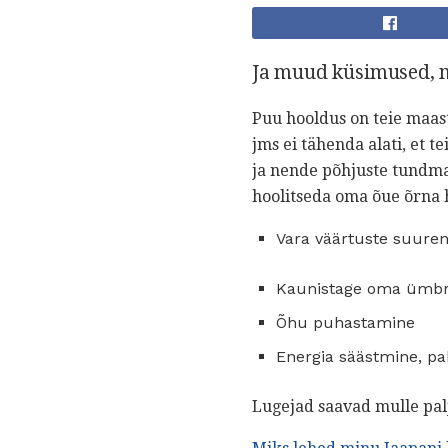
Ja muud küsimused, m
Puu hooldus on teie maast
jms ei tähenda alati, et 
ja nende põhjuste tundma
hoolitseda oma õue õrna hi
Vara väärtuste suure
Kaunistage oma ümb
Õhu puhastamine
Energia säästmine, pak
Lugejad saavad mulle palj