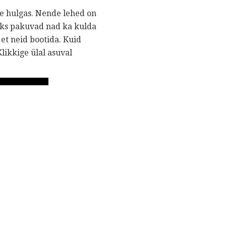
de hulgas. Nende lehed on
aoks pakuvad nad ka kulda
et neid bootida. Kuid
ikkige ülal asuval