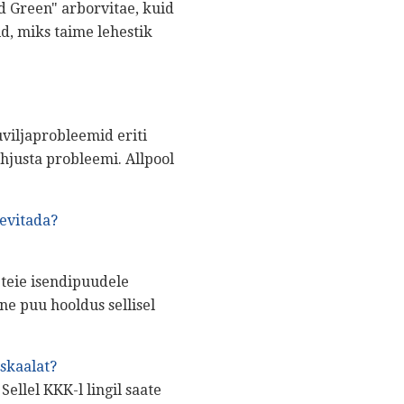
 Green" arborvitae, kuid
, miks taime lehestik
viljaprobleemid eriti
hjusta probleemi. Allpool
evitada?
teie isendipuudele
e puu hooldus sellisel
skaalat?
llel KKK-l lingil saate