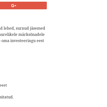
nid lehed, surnud jäsemed
e murelikele märksõnadele
 oma investeeringu eest
eest
sitatud.