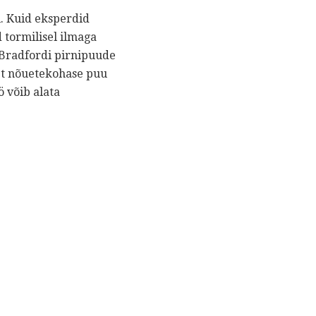
i. Kuid eksperdid
 tormilisel ilmaga
u Bradfordi pirnipuude
 et nõuetekohase puu
ö võib alata