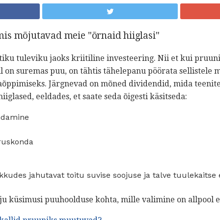
is mõjutavad meie "õrnaid hiiglasi"
iku tuleviku jaoks kriitiline investeering. Nii et kui pruu
teil on suremas puu, on tähtis tähelepanu pöörata sellistel
õppimiseks. Järgnevad on mõned dividendid, mida teenite
iglased, eeldades, et saate seda õigesti käsitseda:
ndamine
ruskonda
kudes jahutavat toitu suvise soojuse ja talve tuulekaitse 
u küsimusi puuhoolduse kohta, mille valimine on allpool e