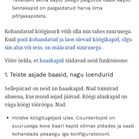
Seinakapid on paigaldatud harva ilma
põhjakapideta.
Kohandatud kööginurk võib olla mis tahes suurusega.
Kuid
pool-kohandatud ja laos olevad köögikapid, olgu
siis alus või sein, on määratud suurusega
.
Võite öelda, et
baaskapid
täidavad neid funktsioone:
1. Teiste asjade baasid, nagu loendurid
Sellepärast on neid nn baaskapid. Nad toimivad
alusena, kus muud asjad jäävad. Köögi aluskapid on
väga köögi töörööpa. Nad:
Hoidke köögilugejaid üles. Countertopid on
suurusega koos baari kapid silmas pidades ja saab
kohandada peaaegu iga konfiguratsiooni.