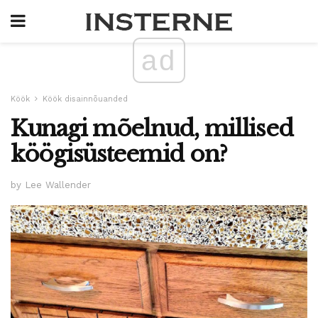
ad
Köök
Köök disainnõuanded
Kunagi mõelnud, millised
köögisüsteemid on?
by Lee Wallender