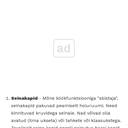
ad
Seinakapid
- Mõne köökfunktsiooniga "abistaja",
seinakapid pakuvad peamiselt hoiuruumi. Need
kinnituvad kruvidega seinale. Nad võivad olla
avatud (ilma ukseta) või tahkete või klaasukstega.
Tavaliselt seina kapid peegli paigutus baasi kapid.