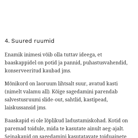
4. Suured ruumid
Enamik inimesi võib olla tuttav ideega, et
baaskappidel on potid ja pannid, puhastusvahendid,
konserveeritud kaubad jms.
Mõnikord on laoruum lihtsalt suur, avatud kasti
(nimelt valamu all). Kõige sagedamini parendab
salvestusruumi slide-out, sahtlid, kastipead,
laiskussansid jms.
Baaskapid ei ole lõplikud ladustamiskohad. Kotid on
paremad toidule, mida te kasutate ainult aeg-ajalt.
Seinakapid on sagedamini kasutatavate toiduainete