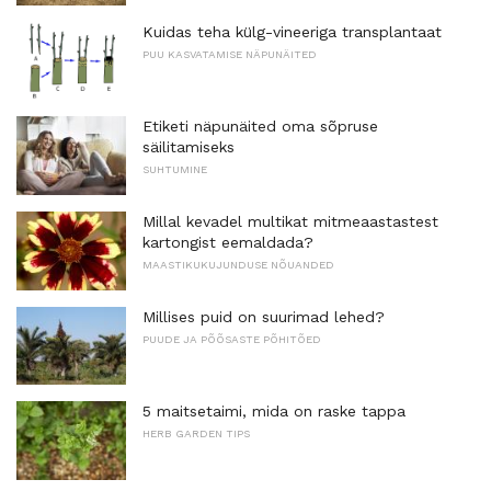
Kuidas teha külg-vineeriga transplantaat
PUU KASVATAMISE NÄPUNÄITED
Etiketi näpunäited oma sõpruse
säilitamiseks
SUHTUMINE
Millal kevadel multikat mitmeaastastest
kartongist eemaldada?
MAASTIKUKUJUNDUSE NÕUANDED
Millises puid on suurimad lehed?
PUUDE JA PÕÕSASTE PÕHITÕED
5 maitsetaimi, mida on raske tappa
HERB GARDEN TIPS