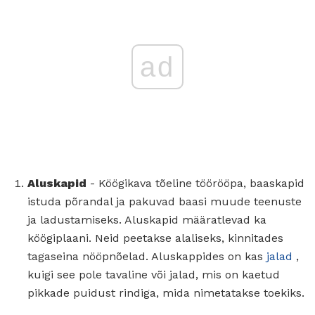
ad
Aluskapid
- Köögikava tõeline töörööpa, baaskapid
istuda põrandal ja pakuvad baasi muude teenuste
ja ladustamiseks. Aluskapid määratlevad ka
köögiplaani. Neid peetakse alaliseks, kinnitades
tagaseina nööpnõelad. Aluskappides on kas
jalad
,
kuigi see pole tavaline või jalad, mis on kaetud
pikkade puidust rindiga, mida nimetatakse toekiks.