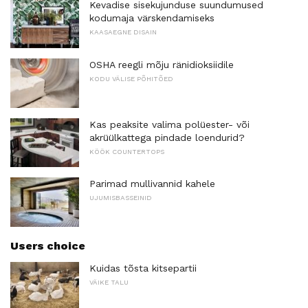
Kevadise sisekujunduse suundumused
kodumaja värskendamiseks
KAASAEGNE DISAIN
OSHA reegli mõju ränidioksiidile
KODU VÄLISE PÕHITÕED
Kas peaksite valima polüester- või
akrüülkattega pindade loendurid?
KÖÖK COUNTERTOPS
Parimad mullivannid kahele
UJUMISBASSEINID
Users choice
Kuidas tõsta kitsepartii
VÄIKE TALU