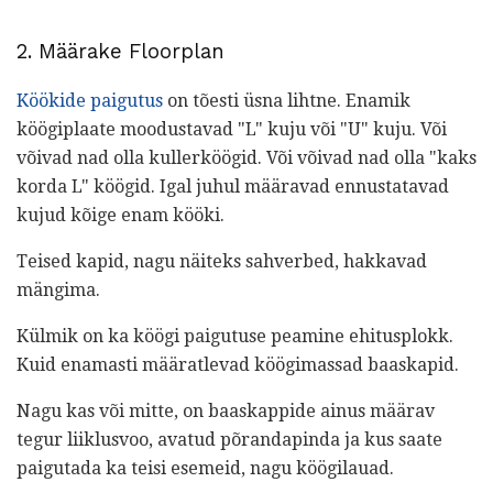
2. Määrake Floorplan
Köökide paigutus
on tõesti üsna lihtne. Enamik
köögiplaate moodustavad "L" kuju või "U" kuju. Või
võivad nad olla kullerköögid. Või võivad nad olla "kaks
korda L" köögid. Igal juhul määravad ennustatavad
kujud kõige enam kööki.
Teised kapid, nagu näiteks sahverbed, hakkavad
mängima.
Külmik on ka köögi paigutuse peamine ehitusplokk.
Kuid enamasti määratlevad köögimassad baaskapid.
Nagu kas või mitte, on baaskappide ainus määrav
tegur liiklusvoo, avatud põrandapinda ja kus saate
paigutada ka teisi esemeid, nagu köögilauad.