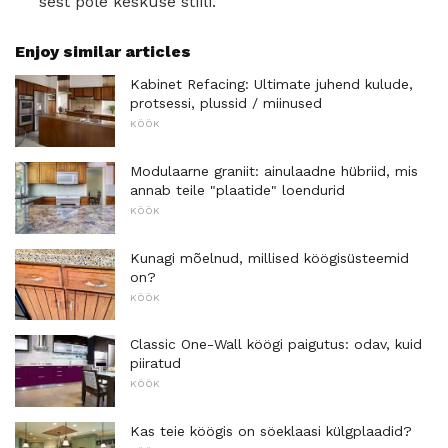
sest pole keskuse stiili.
Enjoy similar articles
Kabinet Refacing: Ultimate juhend kulude,
protsessi, plussid / miinused
KÖÖK
Modulaarne graniit: ainulaadne hübriid, mis
annab teile "plaatide" loendurid
KÖÖK
Kunagi mõelnud, millised köögisüsteemid
on?
KÖÖK
Classic One-Wall köögi paigutus: odav, kuid
piiratud
KÖÖK
Kas teie köögis on söeklaasi külgplaadid?