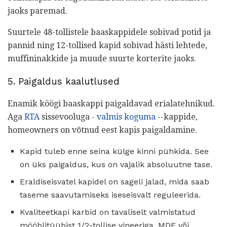
jaoks paremad.
Suurtele 48-tollistele baaskappidele sobivad potid ja
pannid ning 12-tollised kapid sobivad hästi lehtede,
muffininakkide ja muude suurte korterite jaoks.
5. Paigaldus kaalutlused
Enamik köögi baaskappi paigaldavad erialatehnikud.
Aga
RTA
sissevooluga
- valmis koguma
--kappide,
homeowners on võtnud eest kapis paigaldamine.
Kapid tuleb enne seina külge kinni pühkida. See
on üks paigaldus, kus on vajalik absoluutne tase.
Eraldiseisvatel kapidel on sageli jalad, mida saab
taseme saavutamiseks iseseisvalt reguleerida.
Kvaliteetkapi karbid on tavaliselt valmistatud
mööblitüübist 1/2-tollise vineeriga. MDF või