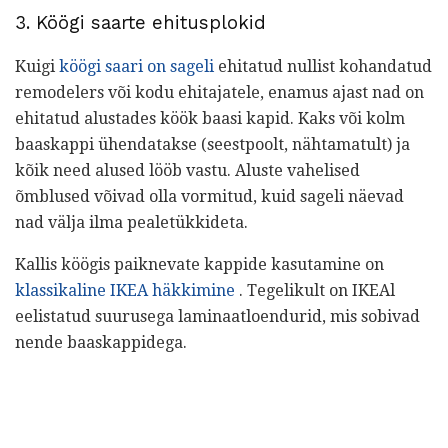
3. Köögi saarte ehitusplokid
Kuigi
köögi saari on sageli
ehitatud nullist kohandatud
remodelers või kodu ehitajatele, enamus ajast nad on
ehitatud alustades köök baasi kapid. Kaks või kolm
baaskappi ühendatakse (seestpoolt, nähtamatult) ja
kõik need alused lööb vastu. Aluste vahelised
õmblused võivad olla vormitud, kuid sageli näevad
nad välja ilma pealetükkideta.
Kallis köögis paiknevate kappide kasutamine on
klassikaline IKEA häkkimine
. Tegelikult on IKEAl
eelistatud suurusega laminaatloendurid, mis sobivad
nende baaskappidega.