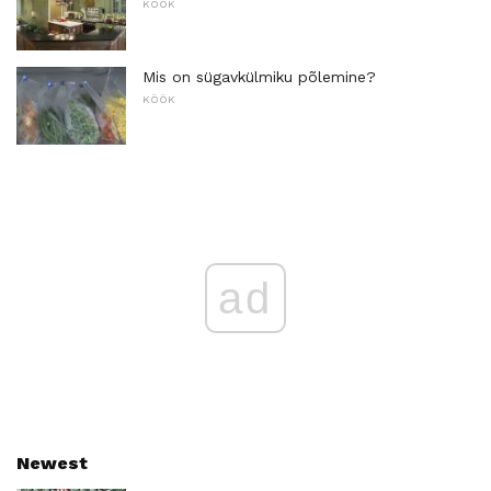
KÖÖK
Mis on sügavkülmiku põlemine?
KÖÖK
ad
Newest