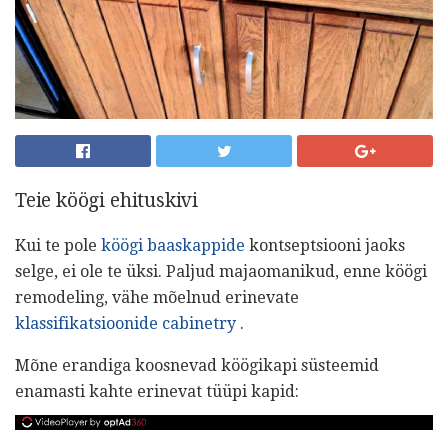
Teie köögi ehituskivi
Kui te pole
köögi baaskappide
kontseptsiooni jaoks
selge, ei ole te üksi. Paljud majaomanikud, enne köögi
remodeling, vähe mõelnud erinevate
klassifikatsioonide cabinetry
.
Mõne erandiga koosnevad köögikapi süsteemid
enamasti kahte erinevat tüüpi kapid: