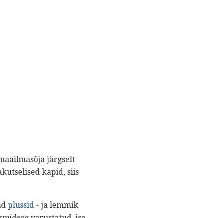
maailmasõja järgselt
kutselised kapid, siis
ad
plussid
- ja lemmik
smidega
varustatud, ise