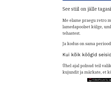
See stiil on jälle taga
Me elame praegu retro m
lamedapoolset külge, umbe
tehastest.
Ja kodus on sama periood
Kui kõik köögid seisi
Ühel ajal polnud teil val
kujundit ja märkate, et k