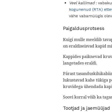
Veel kallimad
: vabaku
kogunenud (RTA) ette
vähe vabamüügis oleva
Paigaldusprotsess
Kuigi mulle meeldib tavap
on eraldiseisvad kapid m
Kappides paiknevad kruvi
langetades eraldi.
Pärast tasanduskihikabii
lukustavad kahe tükiga po
kruvidega ühendada kapi
Soovi korral võib ka taga
Tootjad ja jaemüüjad