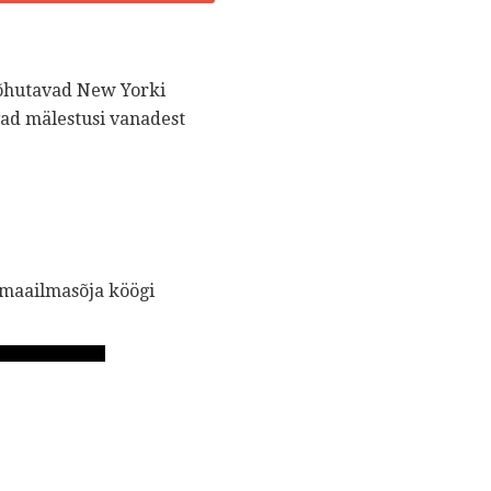
 õhutavad New Yorki
ovad mälestusi vanadest
I maailmasõja köögi