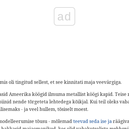
ad
mis oli tingitud sellest, et see kinnitati maja veevärgiga.
asid Ameerika köögid ilmuma metallist köögi kapid. Teise 
inid nende tõrgeteta lehtedega kõikjal. Kui teil oleks vaba
isemaks - ja veel hullem, tõsiselt moest.
modelleerumise tõusu - mõlemad
teevad seda ise ja
räägiv
 hakkasid majaomanikud, kes olid vabakutseliste
mehhani