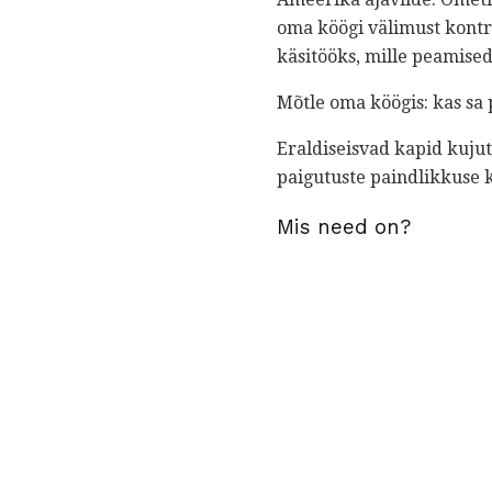
oma köögi välimust kontro
käsitööks, mille peamised
Mõtle oma köögis: kas sa 
Eraldiseisvad kapid kuju
paigutuste paindlikkuse k
Mis need on?