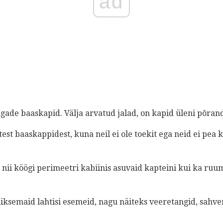
ad
lgade baaskapid. Välja arvatud jalad, on kapid üleni põrand
st baaskappidest, kuna neil ei ole toekit ega neid ei pea 
 nii köögi perimeetri kabiinis asuvaid kapteini kui ka ruu
väiksemaid lahtisi esemeid, nagu näiteks veeretangid, sahve