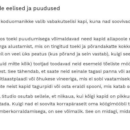
ide eelised ja puudused
koduomanikke valib vabakutselisi kapi, kuna nad soovivad
oos toeki puudumisega võimaldavad need kapid allapoole m
rga alustamist, mis on tingitud toeki ja põrandakatte kokk
eil on veel üks peatus (kus põrand ja sein vastab), kuigi se
kuid mitte kõik) tootjad toodavad neid esemeid tõeliste m
est. See tähendab, et saate neid seinale tagasi panna või 
itlaastplaadi või õhukese vineeriga, mis ei sobi vaatamisek
te neist kapid tagurpidi või osta eraldi spooni, mis katab s
ll Studio osutab sellele, et niikaua, kui kõigi kapid on pik
ada. Kuigi nad ei soovita korrapäraselt oma köögimööbli 
berkorraldamisega, on see võimalik. See on midagi, mida 