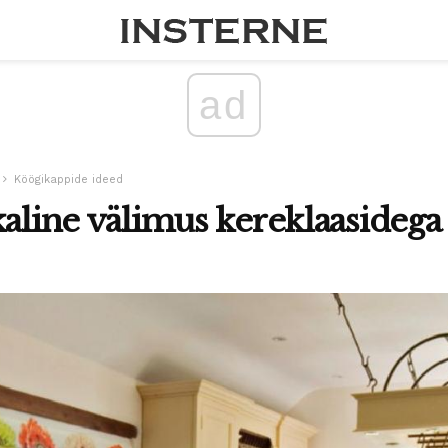
ad
Köögikappide ideed
kaline välimus kereklaasidega