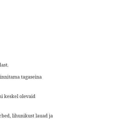
ast.
kinnitama tagaseina
mi keskel olevaid
rbed, lihunikust lauad ja