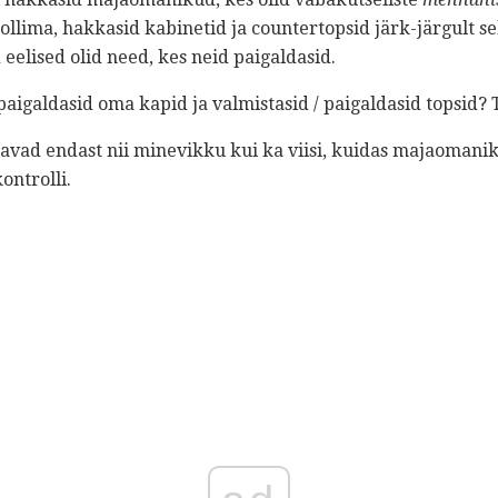
llima, hakkasid kabinetid ja countertopsid järk-järgult se
 eelised olid need, kes neid paigaldasid.
paigaldasid oma kapid ja valmistasid / paigaldasid topsid? T
tavad endast nii minevikku kui ka viisi, kuidas majaomanik
ontrolli.