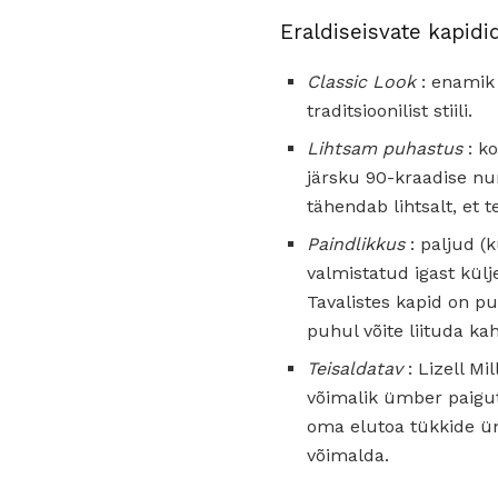
Eraldiseisvate kapid
Classic Look
: enamik 
traditsioonilist stiili.
Lihtsam puhastus
: k
järsku 90-kraadise nu
tähendab lihtsalt, et t
Paindlikkus
: paljud (
valmistatud igast külj
Tavalistes kapid on pu
puhul võite liituda kah
Teisaldatav
: Lizell Mi
võimalik ümber paigut
oma elutoa tükkide üm
võimalda.