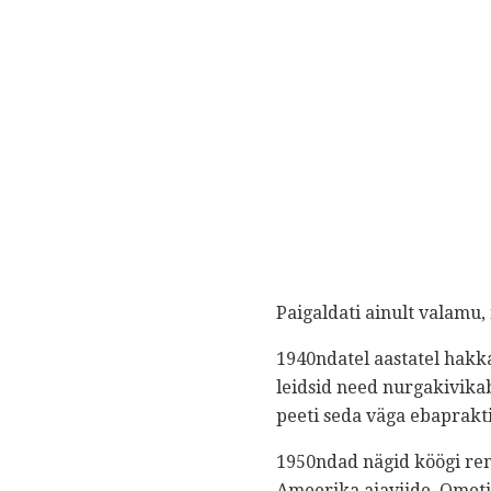
Paigaldati ainult valamu, 
1940ndatel aastatel hakk
leidsid need nurgakivikabi
peeti seda väga ebapraktil
1950ndad nägid köögi re
Ameerika ajaviide. Ometi