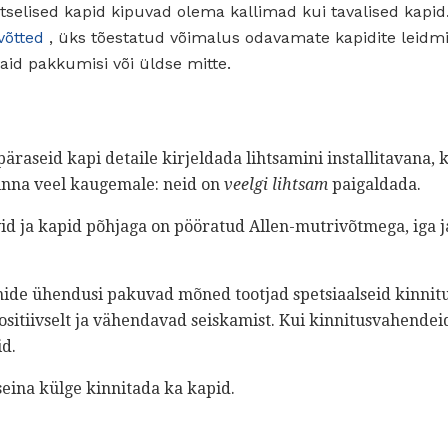
tselised kapid kipuvad olema kallimad kui tavalised kapid
võtted
, üks tõestatud võimalus odavamate kapidite leidm
id pakkumisi või üldse mitte.
äraseid kapi detaile kirjeldada lihtsamini installitavana, 
inna veel kaugemale: neid on
veelgi lihtsam
paigaldada.
d ja kapid põhjaga on pööratud Allen-mutrivõtmega, iga ja
nide ühendusi pakuvad mõned tootjad spetsiaalseid kinnit
sitiivselt ja vähendavad seiskamist. Kui kinnitusvahendeid
d.
seina külge kinnitada ka kapid.