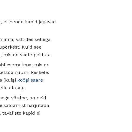
, et nende kapid jagavad
inna, vältides sellega
upõrkest. Kuid see
e, mis on vaate peidus.
ööbliesemetena, mis on
asetada ruumi keskele.
s (kuigi
köögi saare
elle aluse).
kusega võrdne, on neid
teisaldamist harjutada
tavaliste kapid ei