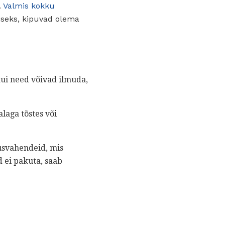
.
Valmis kokku
iseks, kipuvad olema
kui need võivad ilmuda,
laga tõstes või
usvahendeid, mis
 ei pakuta, saab