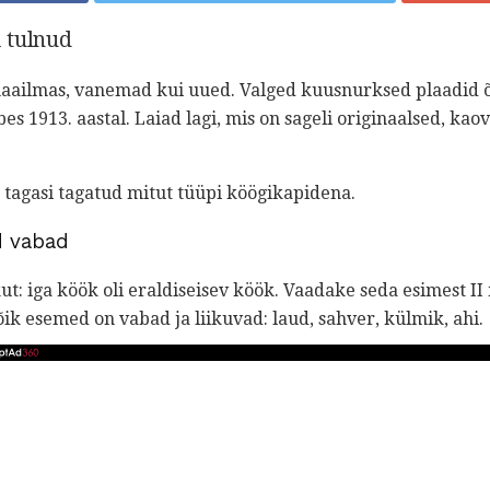
si tulnud
aailmas, vanemad kui uued. Valged kuusnurksed plaadid
s 1913. aastal. Laiad lagi, mis on sageli originaalsed, ka
 tagasi tagatud mitut tüüpi köögikapidena.
d vabad
ikut: iga köök oli eraldiseisev köök. Vaadake seda esimest I
õik esemed on vabad ja liikuvad: laud, sahver, külmik, ahi.