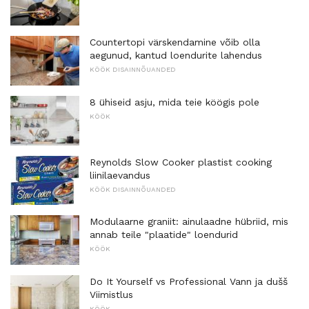
Countertopi värskendamine võib olla
aegunud, kantud loendurite lahendus
KÖÖK DISAINNÕUANDED
8 ühiseid asju, mida teie köögis pole
KÖÖK
Reynolds Slow Cooker plastist cooking
liinilaevandus
KÖÖK DISAINNÕUANDED
Modulaarne graniit: ainulaadne hübriid, mis
annab teile "plaatide" loendurid
KÖÖK
Do It Yourself vs Professional Vann ja dušš
Viimistlus
KÖÖK