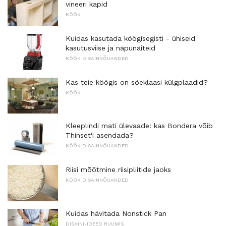
vineeri kapid
KÖÖK
Kuidas kasutada köögisegisti - ühiseid
kasutusviise ja näpunäiteid
KÖÖK DISAINNÕUANDED
Kas teie köögis on söeklaasi külgplaadid?
KÖÖK
Kleeplindi mati ülevaade: kas Bondera võib
Thinset'i asendada?
KÖÖK DISAINNÕUANDED
Riisi mõõtmine riisipliitide jaoks
KÖÖK DISAINNÕUANDED
Kuidas hävitada Nonstick Pan
DISAINI-IDEED RUUMIS