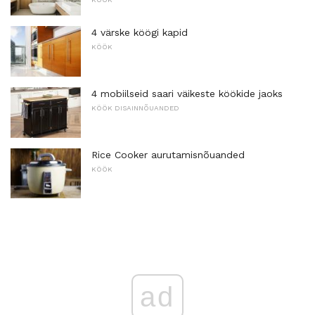
4 värske köögi kapid
KÖÖK
4 mobiilseid saari väikeste köökide jaoks
KÖÖK DISAINNÕUANDED
Rice Cooker aurutamisnõuanded
KÖÖK
ad