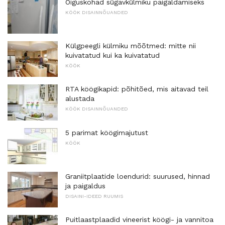
Õiguskohad sügavkülmiku paigaldamiseks
KÖÖK DISAINNÕUANDED
Külgpeegli külmiku mõõtmed: mitte nii
kuivatatud kui ka kuivatatud
KÖÖK
RTA köögikapid: põhitõed, mis aitavad teil
alustada
KÖÖK DISAINNÕUANDED
5 parimat köögimajutust
KÖÖK
Graniitplaatide loendurid: suurused, hinnad
ja paigaldus
DISAINI-IDEED RUUMIS
Puitlaastplaadid vineerist köögi- ja vannitoa