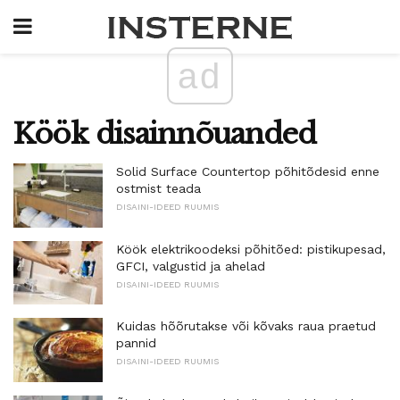
ad
Köök disainnõuanded
Solid Surface Countertop põhitõdesid enne
ostmist teada
DISAINI-IDEED RUUMIS
Köök elektrikoodeksi põhitõed: pistikupesad,
GFCI, valgustid ja ahelad
DISAINI-IDEED RUUMIS
Kuidas hõõrutakse või kõvaks raua praetud
pannid
DISAINI-IDEED RUUMIS