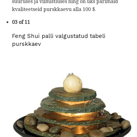
suuruses ja viimistluses ning on üks parimaid
kvaliteetseid purskkaevu alla 100 $.
03 of 11
Feng Shui palli valgustatud tabeli
purskkaev