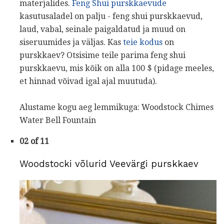
materjalides.
Feng Shui purskkaevude
kasutusaladel on palju - feng shui purskkaevud,
laud, vabal, seinale paigaldatud ja muud on
siseruumides ja väljas. Kas
teie kodus
on
purskkaev? Otsisime teile parima feng shui
purskkaevu, mis kõik on alla 100 $ (pidage meeles,
et hinnad võivad igal ajal muutuda).
Alustame kogu aeg lemmikuga: Woodstock Chimes
Water Bell Fountain
02 of 11
Woodstocki võlurid Veevärgi purskkaev