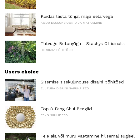
Kuidas lasta tühjal maja eelarvega
KODU EKSKURSIOONID JA MATKAMINE
Tutvuge Betony'iga - Stachys Officinalis
HERBIAIA PÕHITÕED
Users choice
Sisemise sisekujunduse disaini põhitõed
ELUTUBA DISAINI NÄPUNÄITED
Top 8 Feng Shui Peeglid
FENG SHUI IDEED
Teie aia või muru väetamine hilisemal sügisel