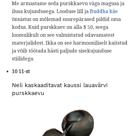
Me armastame seda purskkaevu väga magusa ja
ilusa kujundusega. Looduse lill ja
Buddha käe
õnnistus on mõlemad suurepärased pildid oma
kodus. Kuid purskkaev on alla $ 50, seega
loomulikult on see valmistatud odavamatest
materjalidest. Ikka on see harmooniliselt kaitstud
ja võib töötada hästi paljude sisekujunduse
stiilidega.
10 11-st
Neli kaskaaditavat kaussi lauavärvi
purskkaevu