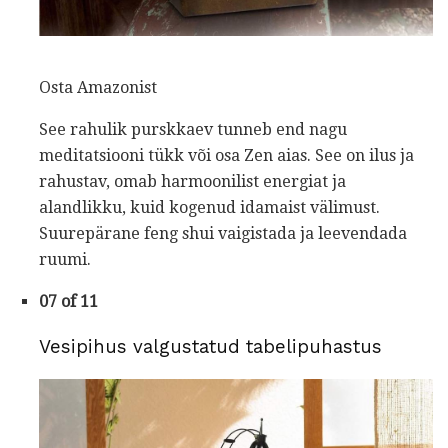
Osta Amazonist
See rahulik purskkaev tunneb end nagu
meditatsiooni tükk või osa Zen aias. See on ilus ja
rahustav, omab harmoonilist energiat ja
alandlikku, kuid kogenud idamaist välimust.
Suurepärane feng shui vaigistada ja leevendada
ruumi.
07 of 11
Vesipihus valgustatud tabelipuhastus