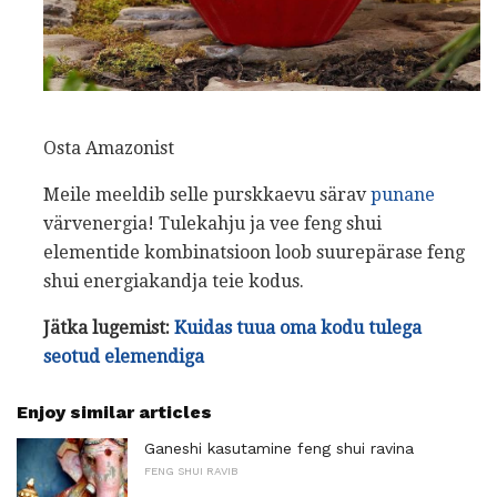
Osta Amazonist
Meile meeldib selle purskkaevu särav
punane
värvenergia! Tulekahju ja vee feng shui
elementide kombinatsioon loob suurepärase feng
shui energiakandja teie kodus.
Jätka lugemist:
Kuidas tuua oma kodu tulega
seotud elemendiga
Enjoy similar articles
Ganeshi kasutamine feng shui ravina
FENG SHUI RAVIB