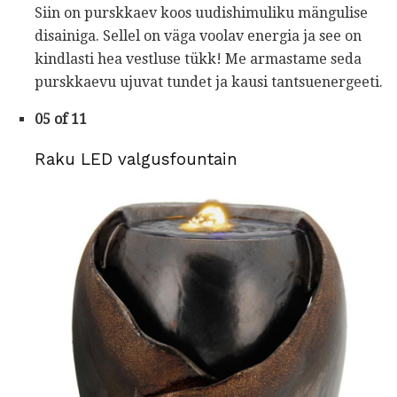
Siin on purskkaev koos uudishimuliku mängulise
disainiga. Sellel on väga voolav energia ja see on
kindlasti hea vestluse tükk! Me armastame seda
purskkaevu ujuvat tundet ja kausi tantsuenergeeti.
05 of 11
Raku LED valgusfountain