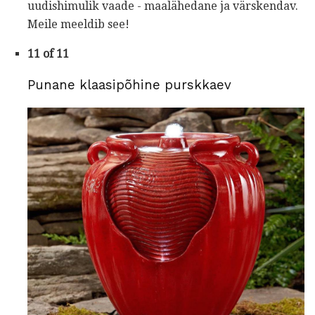
uudishimulik vaade - maalähedane ja värskendav.
Meile meeldib see!
11 of 11
Punane klaasipõhine purskkaev