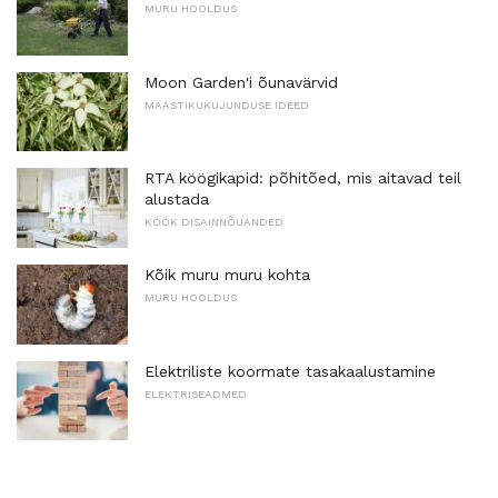
MURU HOOLDUS
Moon Garden'i õunavärvid
MAASTIKUKUJUNDUSE IDEED
RTA köögikapid: põhitõed, mis aitavad teil
alustada
KÖÖK DISAINNÕUANDED
Kõik muru muru kohta
MURU HOOLDUS
Elektriliste koormate tasakaalustamine
ELEKTRISEADMED