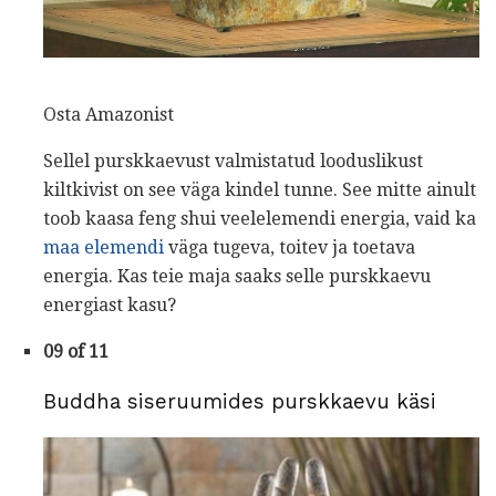
Osta Amazonist
Sellel purskkaevust valmistatud looduslikust
kiltkivist on see väga kindel tunne. See mitte ainult
toob kaasa feng shui veelelemendi energia, vaid ka
maa elemendi
väga tugeva, toitev ja toetava
energia. Kas teie maja saaks selle purskkaevu
energiast kasu?
09 of 11
Buddha siseruumides purskkaevu käsi