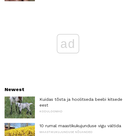
ad
Newest
Kuidas tõsta ja hoolitseda beebi kitsede
eest
KODULOOMAD
10 rumal maastikukujunduse vigu vältida
MAASTIKUKUJUNDUSE NÕUANDED