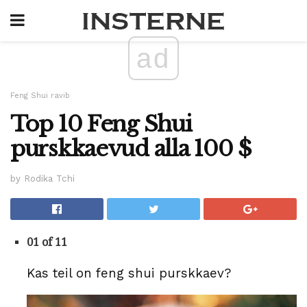
ad
Feng Shui ravib
Top 10 Feng Shui
purskkaevud alla 100 $
by Rodika Tchi
01 of 11
Kas teil on feng shui purskkaev?