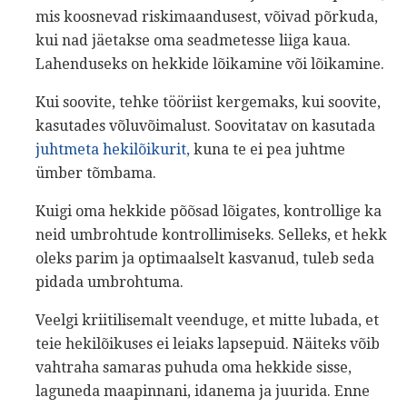
mis koosnevad riskimaandusest, võivad põrkuda,
kui nad jäetakse oma seadmetesse liiga kaua.
Lahenduseks on hekkide lõikamine või lõikamine.
Kui soovite, tehke tööriist kergemaks, kui soovite,
kasutades võluvõimalust. Soovitatav on kasutada
juhtmeta hekilõikurit,
kuna te ei pea juhtme
ümber tõmbama.
Kuigi oma hekkide põõsad lõigates, kontrollige ka
neid umbrohtude kontrollimiseks. Selleks, et hekk
oleks parim ja optimaalselt kasvanud, tuleb seda
pidada umbrohtuma.
Veelgi kriitilisemalt veenduge, et mitte lubada, et
teie hekilõikuses ei leiaks lapsepuid. Näiteks võib
vahtraha samaras puhuda oma hekkide sisse,
laguneda maapinnani, idanema ja juurida. Enne