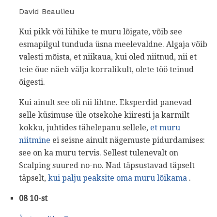
David Beaulieu
Kui pikk või lühike te muru lõigate, võib see
esmapilgul tunduda üsna meelevaldne. Algaja võib
valesti mõista, et niikaua, kui oled niitnud, nii et
teie õue näeb välja korralikult, olete töö teinud
õigesti.
Kui ainult see oli nii lihtne. Eksperdid panevad
selle küsimuse üle otsekohe kiiresti ja karmilt
kokku, juhtides tähelepanu sellele,
et muru
niitmine
ei seisne ainult nägemuste pidurdamises:
see on ka muru tervis. Sellest tulenevalt on
Scalping suured no-no. Nad täpsustavad täpselt
täpselt,
kui palju peaksite oma muru lõikama
.
08 10-st