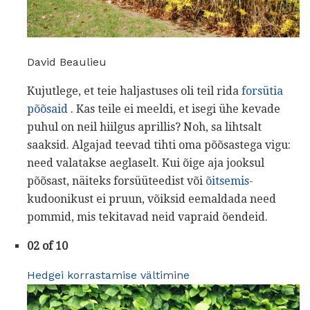
David Beaulieu
Kujutlege, et teie haljastuses oli teil rida
forsütia
põõsaid
. Kas teile ei meeldi, et isegi ühe kevade
puhul on neil hiilgus aprillis? Noh, sa lihtsalt
saaksid. Algajad teevad tihti oma põõsastega vigu:
need valatakse aeglaselt. Kui õige aja jooksul
põõsast, näiteks forsüüteedist või
õitsemis-
kudoonikust ei pruun, võiksid eemaldada need
pommid, mis tekitavad neid vapraid õendeid.
02 of 10
Hedgei korrastamise vältimine