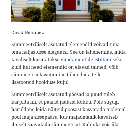
David Beaulieu
Sümmeetriliselt asetatud elemendid võivad tuua
oma haljastusse elegantsi. See on lähenemine, mida
tavaliselt kasutatakse
vundamentide istutamiseks
,
kuid kui need elemendid on elavad taimed, võib
sümmeetria kasutamine tähendada teile
lisatooteid hoolduse kujul.
Sümmeetriliselt asetatud põõsad ja puud tuleb
kärpida nii, et paarid jääksid kokku. Pole sugugi
haruldane leida näiteid põõsast kasvatada mõlemal
pool maja sissepääsu, kus majaomanik kavatseb
ilmselt saavutada sümmeetriat. Kahjuks võis üks