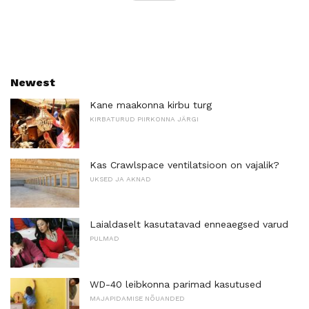
Newest
Kane maakonna kirbu turg
KIRBATURUD PIIRKONNA JÄRGI
Kas Crawlspace ventilatsioon on vajalik?
UKSED JA AKNAD
Laialdaselt kasutatavad enneaegsed varud
PULMAD
WD-40 leibkonna parimad kasutused
MAJAPIDAMISE NÕUANDED