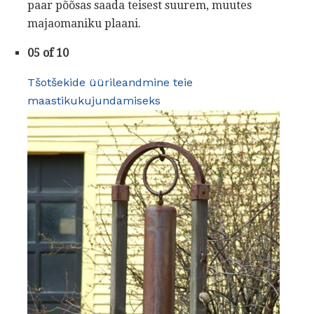
paar põõsas saada teisest suurem, muutes
majaomaniku plaani.
05 of 10
Tšotšekide üürileandmine teie
maastikukujundamiseks