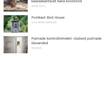
kaasaskantavat kana koostööd
VÄIKE TALU
Postkast Bird House
WILD BIRD SUPPLIES
Pulmade kontrollnimekiri: olulised pulmade
ülesanded
PULMAD