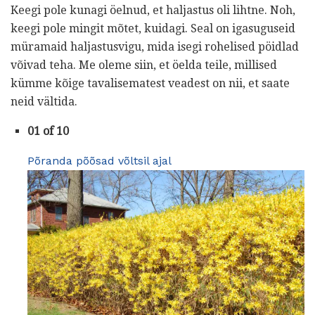
Keegi pole kunagi öelnud, et haljastus oli lihtne. Noh,
keegi pole mingit mõtet, kuidagi. Seal on igasuguseid
müramaid haljastusvigu, mida isegi rohelised pöidlad
võivad teha. Me oleme siin, et öelda teile, millised
kümme kõige tavalisematest veadest on nii, et saate
neid vältida.
01 of 10
Põranda põõsad võltsil ajal