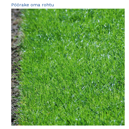
Pöörake oma rohtu