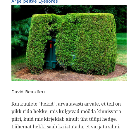
Ärge peitke Eyesores
David Beaulieu
Kui kuulete "hekid", arvatavasti arvate, et teil on
pikk rida hekke, mis kulgevad mööda kinnisvara
piiri, kuid mis kirjeldab ainult üht tüüpi hedge.
Lühemat hekki saab ka istutada, et varjata silmi.