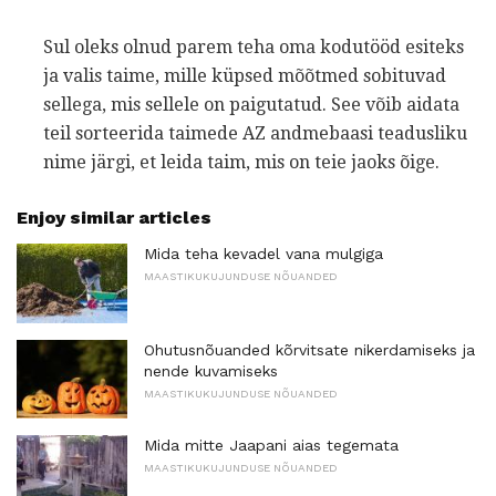
Sul oleks olnud parem teha oma kodutööd esiteks
ja valis taime, mille küpsed mõõtmed sobituvad
sellega, mis sellele on paigutatud. See võib aidata
teil sorteerida taimede AZ andmebaasi teadusliku
nime järgi, et leida taim, mis on teie jaoks õige.
Enjoy similar articles
Mida teha kevadel vana mulgiga
MAASTIKUKUJUNDUSE NÕUANDED
Ohutusnõuanded kõrvitsate nikerdamiseks ja
nende kuvamiseks
MAASTIKUKUJUNDUSE NÕUANDED
Mida mitte Jaapani aias tegemata
MAASTIKUKUJUNDUSE NÕUANDED