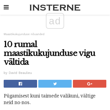
ad
Maastikukujunduse nõuanded
10 rumal
maastikukujunduse vigu
vältida
by David Beaulieu
Pügamisest kuni taimede valikuni, vältige
neid no-nos.