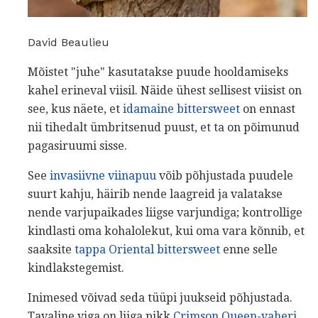
David Beaulieu
Mõistet "juhe" kasutatakse puude hooldamiseks
kahel erineval viisil. Näide ühest sellisest viisist on
see, kus näete, et
idamaine bittersweet
on ennast
nii tihedalt ümbritsenud puust, et ta on põimunud
pagasiruumi sisse.
See
invasiivne viinapuu
võib põhjustada puudele
suurt kahju, häirib nende laagreid ja valatakse
nende varjupaikades liigse varjundiga; kontrollige
kindlasti oma kohalolekut, kui oma vara kõnnib, et
saaksite
tappa Oriental bittersweet
enne selle
kindlakstegemist.
Inimesed võivad seda tüüpi juukseid põhjustada.
Tavaline viga on liiga pikk
Crimson Queen-vaheri