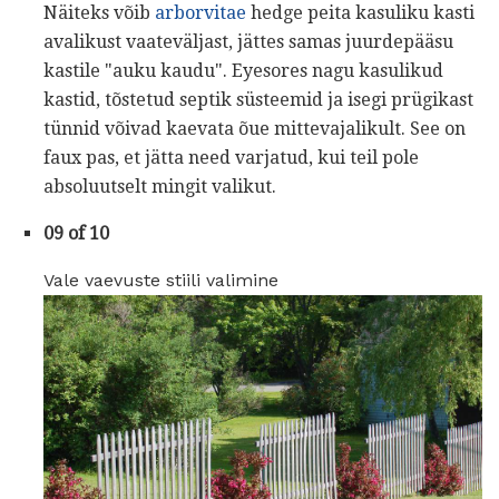
Näiteks võib
arborvitae
hedge peita kasuliku kasti
avalikust vaateväljast, jättes samas juurdepääsu
kastile "auku kaudu". Eyesores nagu kasulikud
kastid, tõstetud septik süsteemid ja isegi prügikast
tünnid võivad kaevata õue mittevajalikult. See on
faux pas, et jätta need varjatud, kui teil pole
absoluutselt mingit valikut.
09 of 10
Vale vaevuste stiili valimine