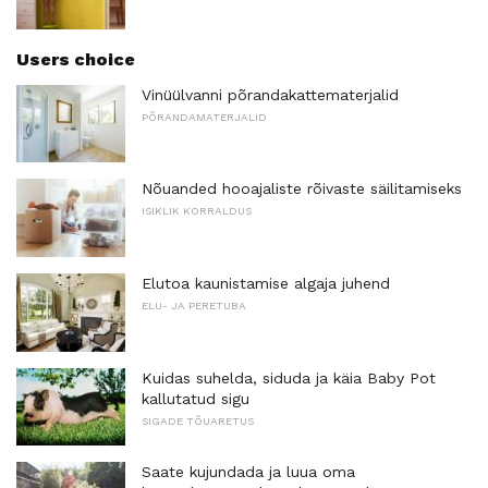
Users choice
Vinüülvanni põrandakattematerjalid
PÕRANDAMATERJALID
Nõuanded hooajaliste rõivaste säilitamiseks
ISIKLIK KORRALDUS
Elutoa kaunistamise algaja juhend
ELU- JA PERETUBA
Kuidas suhelda, siduda ja käia Baby Pot
kallutatud sigu
SIGADE TÕUARETUS
Saate kujundada ja luua oma