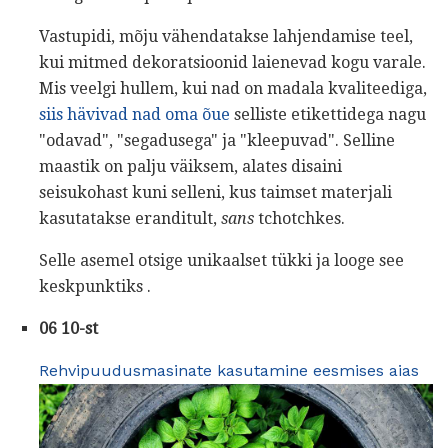
Vastupidi, mõju vähendatakse lahjendamise teel,
kui mitmed dekoratsioonid laienevad kogu varale.
Mis veelgi hullem, kui nad on madala kvaliteediga,
siis hävivad nad oma õue
selliste etikettidega nagu
"odavad", "segadusega" ja "kleepuvad". Selline
maastik on palju väiksem, alates disaini
seisukohast kuni selleni, kus taimset materjali
kasutatakse eranditult,
sans
tchotchkes.
Selle asemel otsige unikaalset tükki ja looge see
keskpunktiks .
06 10-st
Rehvipuudusmasinate kasutamine eesmises aias