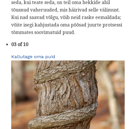
seda, kui teate seda, on teil oma hekkide abil
tõusnud vaheruuded, mis häirivad selle välimust.
Kui nad saavad võlgu, võib neid raske eemaldada;
võite isegi kahjustada oma põõsad juurte protsessi
tõmmates soovimatuid puud.
03 of 10
Kallutage oma puid