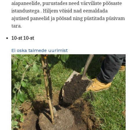
aiapaneelide, purustades need värviliste põõsaste
istandustega . Hiljem võisid nad eemaldada
ajutised paneelid ja põõsad ning püstitada püsivam
tara.
10-st 10-st
Ei oska taimede uurimist