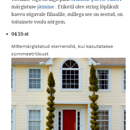
märgistuse
jätmine
. Etiketil olev string lõplikult
kaevu sügavale filiaalile, millega see on seotud, on
toitainete voolu nõrgem.
04 10-st
Mittemärgistatud elemendid, kui kasutatakse
sümmeetrilisust