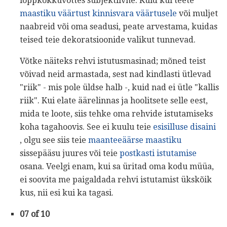
lõppkokkuvõttes subjektiivne. Kuid kui teete
maastiku väärtust kinnisvara väärtusele
või muljet
naabreid või oma seadusi, peate arvestama, kuidas
teised teie dekoratsioonide valikut tunnevad.
Võtke näiteks rehvi istutusmasinad; mõned teist
võivad neid armastada, sest nad kindlasti ütlevad
"riik" - mis pole üldse halb -, kuid nad ei ütle "kallis
riik". Kui elate äärelinnas ja hoolitsete selle eest,
mida te loote, siis tehke oma rehvide istutamiseks
koha tagahoovis. See ei kuulu teie
esisilluse disaini
, olgu see siis teie
maanteeäärse maastiku
sissepääsu juures või teie
postkasti istutamise
osana. Veelgi enam, kui sa üritad oma kodu müüa,
ei soovita me paigaldada rehvi istutamist ükskõik
kus, nii esi kui ka tagasi.
07 of 10