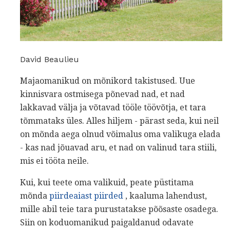
David Beaulieu
Majaomanikud on mõnikord takistused. Uue
kinnisvara ostmisega põnevad nad, et nad
lakkavad välja ja võtavad tööle töövõtja, et tara
tõmmataks üles. Alles hiljem - pärast seda, kui neil
on mõnda aega olnud võimalus oma valikuga elada
- kas nad jõuavad aru, et nad on valinud tara stiili,
mis ei tööta neile.
Kui, kui teete oma valikuid, peate püstitama
mõnda
piirdeaiast piirded
, kaaluma lahendust,
mille abil teie tara purustatakse põõsaste osadega.
Siin on koduomanikud paigaldanud odavate