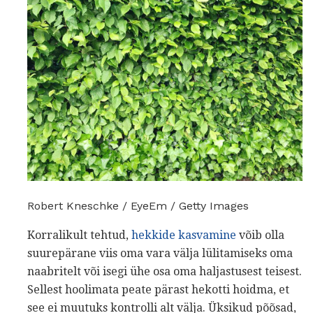
Robert Kneschke / EyeEm / Getty Images
Korralikult tehtud,
hekkide kasvamine
võib olla
suurepärane viis oma vara välja lülitamiseks oma
naabritelt või isegi ühe osa oma haljastusest teisest.
Sellest hoolimata peate pärast hekotti hoidma, et
see ei muutuks kontrolli alt välja. Üksikud põõsad,