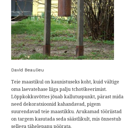
David Beaulieu
Teie maastikul on kaunistuseks koht, kuid vältige
oma laevatehase liiga palju tchotškeerimist.
Lõppkokkuvõttes jõuab kallutuspunkt, pärast mida
need dekoratsioonid kahandavad, pigem
suurendavad teie maastikku. Arukamad tööriistad
on targem kasutada seda säästlikult, mis õnnestub
sellega tähelepanu pöörata.