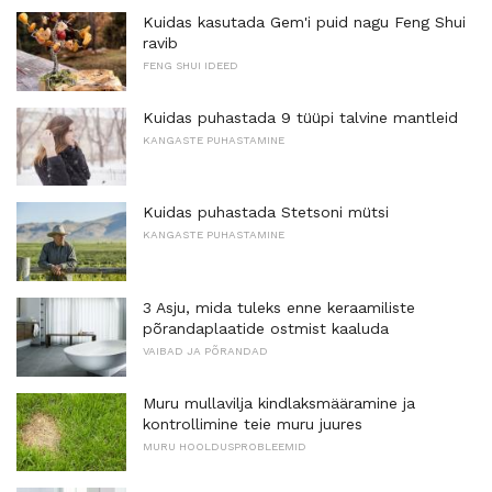
Kuidas kasutada Gem'i puid nagu Feng Shui
ravib
FENG SHUI IDEED
Kuidas puhastada 9 tüüpi talvine mantleid
KANGASTE PUHASTAMINE
Kuidas puhastada Stetsoni mütsi
KANGASTE PUHASTAMINE
3 Asju, mida tuleks enne keraamiliste
põrandaplaatide ostmist kaaluda
VAIBAD JA PÕRANDAD
Muru mullavilja kindlaksmääramine ja
kontrollimine teie muru juures
MURU HOOLDUSPROBLEEMID