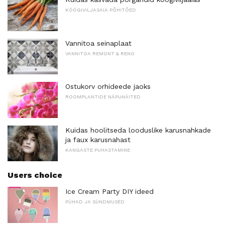
KÖÖGIVILJASAIA PÕHITÕED
Vannitoa seinaplaat
VANNITOA REMONT & RENO
Ostukorv orhideede jaoks
ROOMPLANTIDE NÄPUNÄITED
Kuidas hoolitseda looduslike karusnahkade
ja faux karusnahast
KANGASTE PUHASTAMINE
Users choice
Ice Cream Party DIY ideed
PÜHAD JA SÜNDMUSED