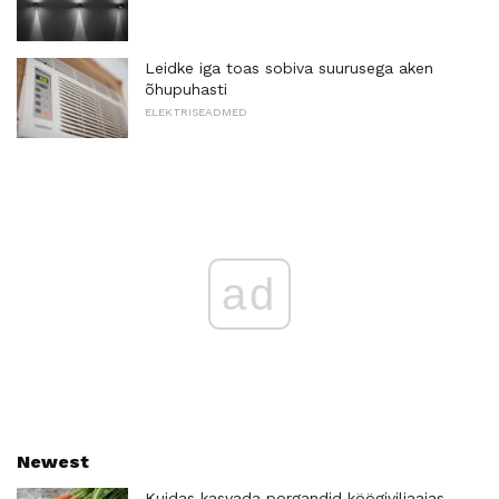
Leidke iga toas sobiva suurusega aken
õhupuhasti
ELEKTRISEADMED
ad
Newest
Kuidas kasvada porgandid köögiviljaaias