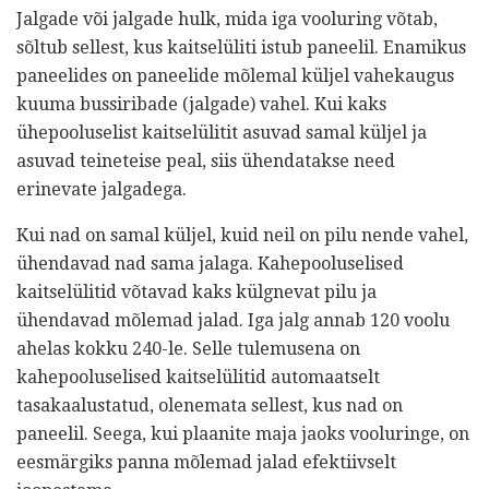
Jalgade või jalgade hulk, mida iga vooluring võtab,
sõltub sellest, kus kaitselüliti istub paneelil. Enamikus
paneelides on paneelide mõlemal küljel vahekaugus
kuuma bussiribade (jalgade) vahel. Kui kaks
ühepooluselist kaitselülitit asuvad samal küljel ja
asuvad teineteise peal, siis ühendatakse need
erinevate jalgadega.
Kui nad on samal küljel, kuid neil on pilu nende vahel,
ühendavad nad sama jalaga. Kahepooluselised
kaitselülitid võtavad kaks külgnevat pilu ja
ühendavad mõlemad jalad. Iga jalg annab 120 voolu
ahelas kokku 240-le. Selle tulemusena on
kahepooluselised kaitselülitid automaatselt
tasakaalustatud, olenemata sellest, kus nad on
paneelil. Seega, kui plaanite maja jaoks vooluringe, on
eesmärgiks panna mõlemad jalad efektiivselt