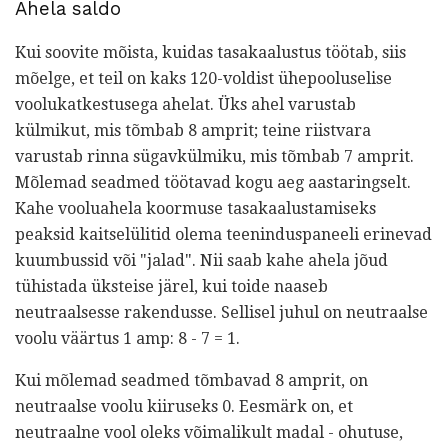
Ahela saldo
Kui soovite mõista, kuidas tasakaalustus töötab, siis
mõelge, et teil on kaks 120-voldist ühepooluselise
voolukatkestusega ahelat. Üks ahel varustab
külmikut, mis tõmbab 8 amprit; teine ​​riistvara
varustab rinna sügavkülmiku, mis tõmbab 7 amprit.
Mõlemad seadmed töötavad kogu aeg aastaringselt.
Kahe vooluahela koormuse tasakaalustamiseks
peaksid kaitselülitid olema teeninduspaneeli erinevad
kuumbussid või "jalad". Nii saab kahe ahela jõud
tühistada üksteise järel, kui toide naaseb
neutraalsesse rakendusse. Sellisel juhul on neutraalse
voolu väärtus 1 amp: 8 - 7 = 1.
Kui mõlemad seadmed tõmbavad 8 amprit, on
neutraalse voolu kiiruseks 0. Eesmärk on, et
neutraalne vool oleks võimalikult madal - ohutuse,