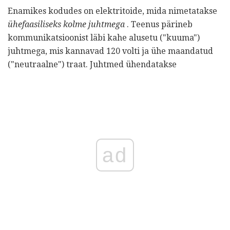
Enamikes kodudes on elektritoide, mida nimetatakse
ühefaasiliseks kolme juhtmega
. Teenus pärineb
kommunikatsioonist läbi kahe alusetu ("kuuma")
juhtmega, mis kannavad 120 volti ja ühe maandatud
("neutraalne") traat. Juhtmed ühendatakse
ad