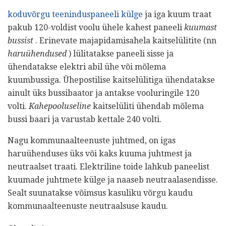
koduvõrgu teeninduspaneeli külge
ja iga kuum traat
pakub 120-voldist voolu ühele kahest paneeli
kuumast
bussist
. Erinevate majapidamisahela kaitselülitite (nn
haruühendused
) lülitatakse paneeli sisse ja
ühendatakse elektri abil ühe või mõlema
kuumbussiga. Ühepostilise kaitselülitiga ühendatakse
ainult üks bussibaator ja antakse vooluringile 120
volti.
Kahepooluseline
kaitselüliti ühendab mõlema
bussi baari ja varustab kettale 240 volti.
Nagu kommunaalteenuste juhtmed, on igas
haruühenduses üks või kaks kuuma juhtmest ja
neutraalset traati. Elektriline toide lahkub paneelist
kuumade juhtmete külge ja naaseb neutraalasendisse.
Sealt suunatakse võimsus kasuliku võrgu kaudu
kommunaalteenuste neutraalsuse kaudu.