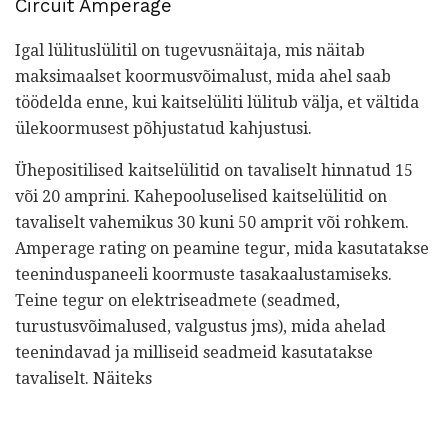
Circuit Amperage
Igal lülituslülitil on tugevusnäitaja, mis näitab
maksimaalset koormusvõimalust, mida ahel saab
töödelda enne, kui kaitselüliti lülitub välja, et vältida
ülekoormusest põhjustatud kahjustusi.
Ühepositilised kaitselülitid on tavaliselt hinnatud 15
või 20 amprini. Kahepooluselised kaitselülitid on
tavaliselt vahemikus 30 kuni 50 amprit või rohkem.
Amperage rating on peamine tegur, mida kasutatakse
teeninduspaneeli koormuste tasakaalustamiseks.
Teine tegur on elektriseadmete (seadmed,
turustusvõimalused, valgustus jms), mida ahelad
teenindavad ja milliseid seadmeid kasutatakse
tavaliselt. Näiteks