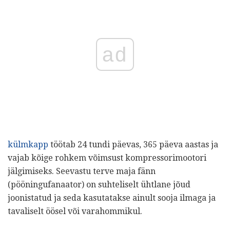
ad
külmkapp
töötab 24 tundi päevas, 365 päeva aastas ja
vajab kõige rohkem võimsust kompressorimootori
jälgimiseks. Seevastu terve maja fänn
(pööningufanaator) on suhteliselt ühtlane jõud
joonistatud ja seda kasutatakse ainult sooja ilmaga ja
tavaliselt öösel või varahommikul.