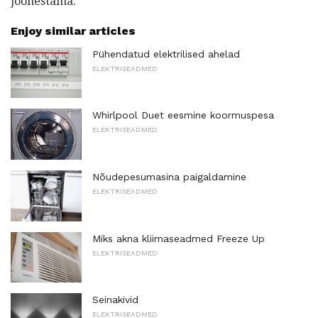
joonestama.
Enjoy similar articles
Pühendatud elektrilised ahelad
ELEKTRISEADMED
Whirlpool Duet eesmine koormuspesa
ELEKTRISEADMED
Nõudepesumasina paigaldamine
ELEKTRISEADMED
Miks akna kliimaseadmed Freeze Up
ELEKTRISEADMED
Seinakivid
ELEKTRISEADMED