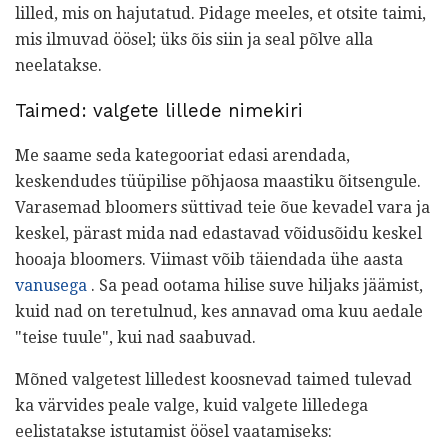
lilled, mis on hajutatud. Pidage meeles, et otsite taimi,
mis ilmuvad öösel; üks õis siin ja seal põlve alla
neelatakse.
Taimed: valgete lillede nimekiri
Me saame seda kategooriat edasi arendada,
keskendudes tüüpilise põhjaosa maastiku õitsengule.
Varasemad bloomers süttivad teie õue kevadel vara ja
keskel, pärast mida nad edastavad võidusõidu keskel
hooaja bloomers. Viimast võib täiendada ühe aasta
vanusega
. Sa pead ootama hilise suve hiljaks jäämist,
kuid nad on teretulnud, kes annavad oma kuu aedale
"teise tuule", kui nad saabuvad.
Mõned valgetest lilledest koosnevad taimed tulevad
ka värvides peale valge, kuid valgete lilledega
eelistatakse istutamist öösel vaatamiseks: