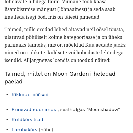
lõhnavate lillidega taimi. Viimane toob kaasa
lisamõistmise mängust (lõhnaainest) ja seda saab
imetleda isegi ööd, mis on täiesti pimedad.
Taimed, mille eredad lehed aitavad neil öösel tõusta,
ulatuvad põhiliselt kolme kategooriasse ja on üheks
parimaks taimeks, mis on mõeldud Kuu aedade jaoks:
nimed on rohkete, kuldsete või hõbedaste lehtedega
isendid. Alljärgnevas loendis on toodud näited:
Taimed, millel on Moon Garden'i heledad
paelad
Kikkpuu põõsad
Erinevad euonimus
, sealhulgas "Moonshadow"
Kuldkõrvitsad
Lambakõrv
(hõbe)