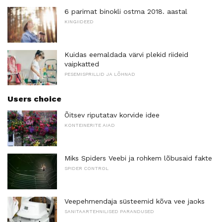
6 parimat binokli ostma 2018. aastal
KINGIIDEED
Kuidas eemaldada värvi plekid riideid
vaipkatted
PESEMISPRILLID JA LÕHNAD
Users choice
Õitsev riputatav korvide idee
KONTEINERITE AIAD
Miks Spiders Veebi ja rohkem lõbusaid fakte
SPIDER CONTROL
Veepehmendaja süsteemid kõva vee jaoks
SANITAARTEHNILISED PARANDUSED