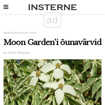
ad
Maastikukujunduse ideed
Moon Garden'i õunavärvid
by David Beaulieu