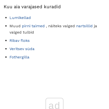
Kuu aia varajased kuradid
Lumikellad
Muud
pirni taimed
, näiteks valged
nartsillid
ja
valged tulbid
Ribav floks
Veritsev süda
Fothergilla
ad