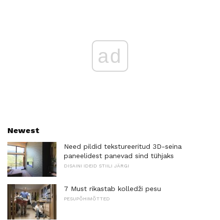
ad
Newest
Need pildid tekstureeritud 3D-seina
paneelidest panevad sind tühjaks
DISAINI IDEID STIILI JÄRGI
7 Must rikastab kolledži pesu
PESUPÕHIMÕTTED