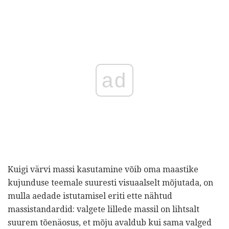
ad
Kuigi värvi massi kasutamine võib oma maastike
kujunduse teemale suuresti visuaalselt mõjutada, on
mulla aedade istutamisel eriti ette nähtud
massistandardid: valgete lillede massil on lihtsalt
suurem tõenäosus, et mõju avaldub kui sama valged