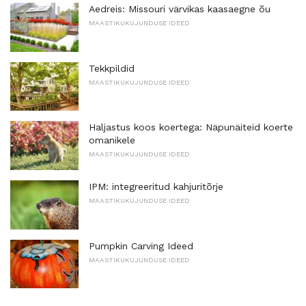
Aedreis: Missouri värvikas kaasaegne õu
MAASTIKUKUJUNDUSE IDEED
Tekkpildid
MAASTIKUKUJUNDUSE IDEED
Haljastus koos koertega: Näpunäiteid koerte
omanikele
MAASTIKUKUJUNDUSE IDEED
IPM: integreeritud kahjuritõrje
MAASTIKUKUJUNDUSE IDEED
Pumpkin Carving Ideed
MAASTIKUKUJUNDUSE IDEED