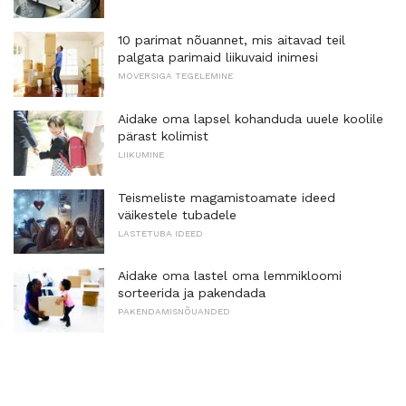
10 parimat nõuannet, mis aitavad teil
palgata parimaid liikuvaid inimesi
MOVERSIGA TEGELEMINE
Aidake oma lapsel kohanduda uuele koolile
pärast kolimist
LIIKUMINE
Teismeliste magamistoamate ideed
väikestele tubadele
LASTETUBA IDEED
Aidake oma lastel oma lemmikloomi
sorteerida ja pakendada
PAKENDAMISNÕUANDED