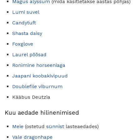
Magus alyssum
(mida käsitletakse aastas põhjas)
Lumi suvel
Candytuft
Shasta daisy
Foxglove
Laurel põõsad
Ronimine horseeniaga
Jaapani koobakivipuud
Doublefile viburnum
Kääbus Deutzia
Kuu aedade hilinenimised
Meie
(ostetud
sünnist
lasteaedades)
Vale dragonhape