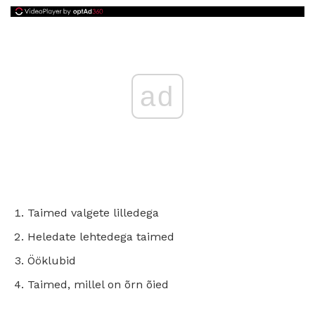
ad
Taimed valgete lilledega
Heledate lehtedega taimed
Ööklubid
Taimed, millel on õrn õied