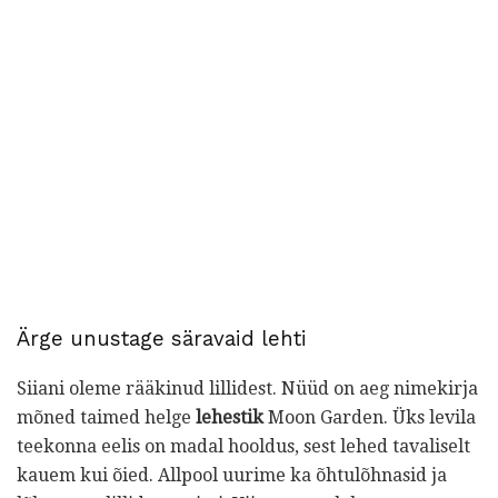
Ärge unustage säravaid lehti
Siiani oleme rääkinud lillidest. Nüüd on aeg nimekirja
mõned taimed helge
lehestik
Moon Garden. Üks levila
teekonna eelis on madal hooldus, sest lehed tavaliselt
kauem kui õied. Allpool uurime ka õhtulõhnasid ja