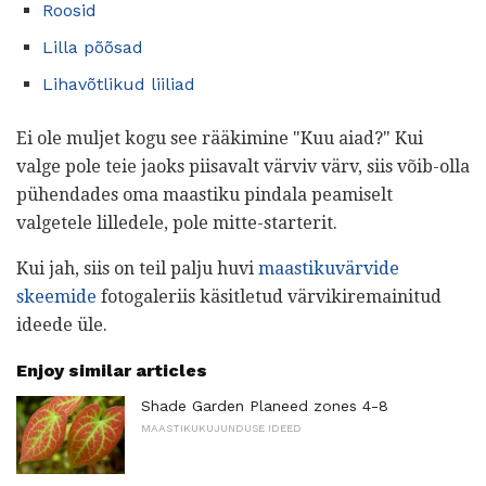
Roosid
Lilla põõsad
Lihavõtlikud liiliad
Ei ole muljet kogu see rääkimine "Kuu aiad?" Kui
valge pole teie jaoks piisavalt värviv värv, siis võib-olla
pühendades oma maastiku pindala peamiselt
valgetele lilledele, pole mitte-starterit.
Kui jah, siis on teil palju huvi
maastikuvärvide
skeemide
fotogaleriis käsitletud värvikiremainitud
ideede üle.
Enjoy similar articles
Shade Garden Planeed zones 4-8
MAASTIKUKUJUNDUSE IDEED