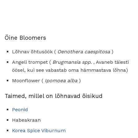
Öine Bloomers
Lõhnav õhtusöök (
Oenothera caespitosa
)
Angeli trompet (
Brugmansia spp.
, Avaneb täiesti
öösel, kui see vabastab oma hämmastava lõhna)
Moonflower (
Ipomoea alba
)
Taimed, millel on lõhnavad õisikud
Peonid
Habeakraan
Korea Spice Viburnum