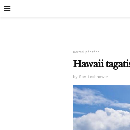
Korteri põhitõed
Hawaii tagat
by Ron Leshnower