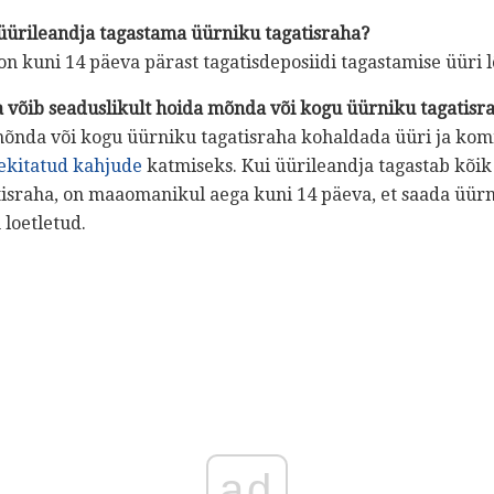
üürileandja tagastama üürniku tagatisraha?
 kuni 14 päeva pärast tagatisdeposiidi tagastamise üüri 
a võib seaduslikult hoida mõnda või kogu üürniku tagatisr
 mõnda või kogu üürniku tagatisraha kohaldada üüri ja 
ekitatud kahjude
katmiseks. Kui üürileandja tagastab kõi
israha, on maaomanikul aega kuni 14 päeva, et saada üürni
loetletud.
ad