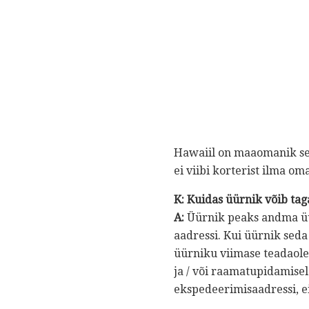
Hawaiil on maaomanik sell
ei viibi korterist ilma o
K: Kuidas üürnik võib tag
A:
Üürnik peaks andma üüri
aadressi. Kui üürnik sed
üürniku viimase teadaoleva
ja / või raamatupidamisel
ekspedeerimisaadressi, e