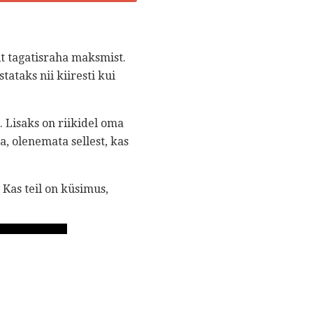
lt tagatisraha maksmist.
tataks nii kiiresti kui
. Lisaks on riikidel oma
, olenemata sellest, kas
 Kas teil on küsimus,