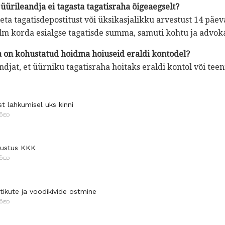
 üürileandja ei tagasta tagatisraha õigeaegselt?
eta tagatisdepostitust või üksikasjalikku arvestust 14 päev
lm korda esialgse tagatisde summa, samuti kohtu ja advoka
a on kohustatud hoidma hoiuseid eraldi kontodel?
djat, et üürniku tagatisraha hoitaks eraldi kontol või teeni
st lahkumisel uks kinni
TÕED
dlustus KKK
TÕED
tikute ja voodikivide ostmine
TÕED