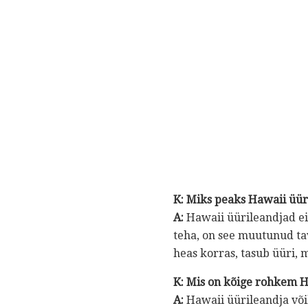
K: Miks peaks Hawaii üür
A:
Hawaii üürileandjad ei
teha, on see muutunud tav
heas korras, tasub üüri,
K: Mis on kõige rohkem H
A:
Hawaii üürileandja võib