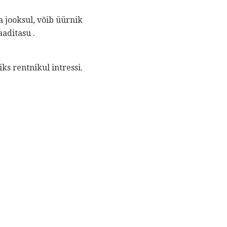
a jooksul, võib üürnik
aditasu .
ks rentnikul intressi.