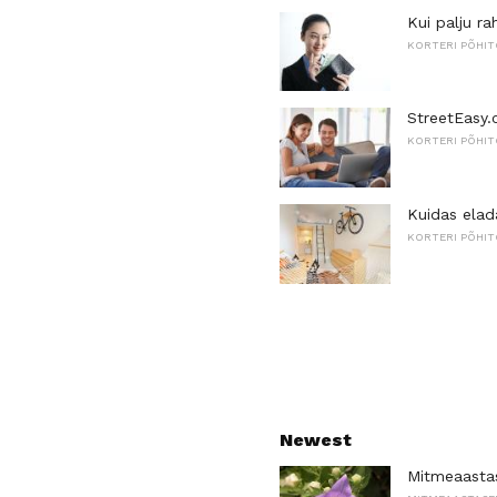
Kui palju ra
KORTERI PÕHI
StreetEasy.
KORTERI PÕHI
Kuidas elada
KORTERI PÕHI
Newest
Mitmeaastas