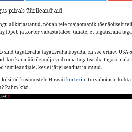
gus piirab üürileandjaid
ingu allkirjastanud, nõuab teie majaomanik tõenäoliselt tei
ng lõpeb ja korter vabastatakse, tahate, et tagatisraha tagas
ib sind tagatisraha tagatisraha koguda, on see erinev USA-s
d, kui kaua üürileandja võib oma tagatisraha tagasi maksta
ed üürileandjale, kes ei järgi seadust ja muud.
ti küsitud küsimustele Hawaii
korterite
turvahoiuste kohta.
a? Palun küsi.