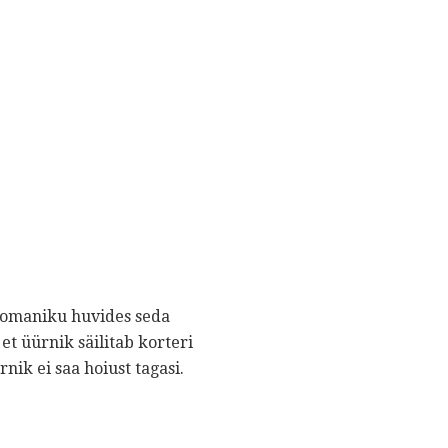
aomaniku huvides seda
t üürnik säilitab korteri
nik ei saa hoiust tagasi.