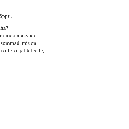
lõppu.
aha?
kommunaalmaksude
k summad, mis on
kule kirjalik teade,