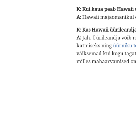
K: Kui kaua peab Hawaii 
A:
Hawaii majaomanikul on
K: Kas Hawaii üürileandj
A:
Jah. Üürileandja võib
katmiseks ning
üürniku t
väiksemad kui kogu tagat
milles mahaarvamised on 