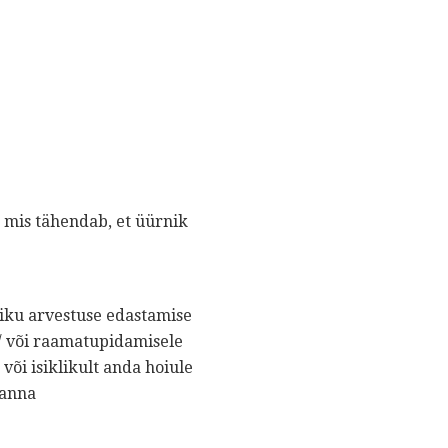
, mis tähendab, et üürnik
liku arvestuse edastamise
 / või raamatupidamisele
või isiklikult anda hoiule
 anna