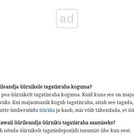
ad
ileandja üürnikele tagatisraha koguma?
 pea üürnikelt tagatisraha koguma. Kuid kuna see on maj
aks. Kui majaomanik kogub tagatisraha, aitab see tagada, e
 mitte ümbersõidu
üürida
ja kaob, mis võib tähendada, et üür
awaii üürileandja üürniku tagatisraha saamiseks?
 nõuda üürnikelt tagatisdeposiidi tasumist ühe kuu eest.