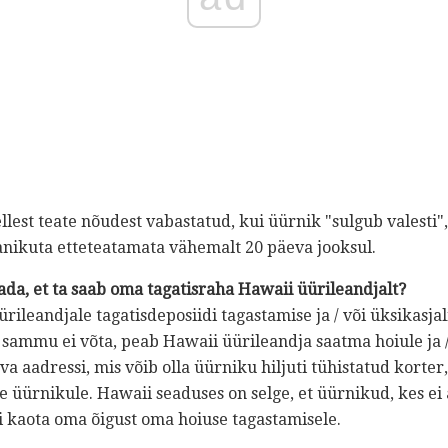
est teate nõudest vabastatud, kui üürnik "sulgub valesti"
manikuta etteteatamata vähemalt 20 päeva jooksul.
ada, et ta saab oma tagatisraha Hawaii üürileandjalt?
leandjale tagatisdeposiidi tagastamise ja / või üksikasja
a sammu ei võta, peab Hawaii üürileandja saatma hoiule ja
 aadressi, mis võib olla üürniku hiljuti tühistatud korter, 
e üürnikule. Hawaii seaduses on selge, et üürnikud, kes ei
i kaota oma õigust oma hoiuse tagastamisele.