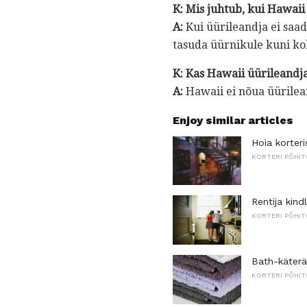
K: Mis juhtub, kui Hawaii
A:
Kui üürileandja ei saad
tasuda üürnikule kuni ko
K: Kas Hawaii üürileandj
A:
Hawaii ei nõua üürilean
Enjoy similar articles
Hoia korteri
KORTERI PÕHI
Rentija kin
KORTERI PÕHI
Bath-käterä
KORTERI PÕHI