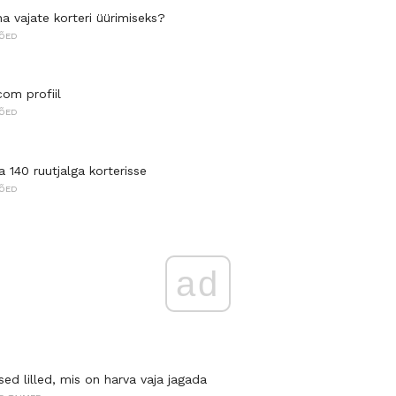
ha vajate korteri üürimiseks?
TÕED
com profiil
TÕED
 140 ruutjalga korterisse
TÕED
ad
ed lilled, mis on harva vaja jagada