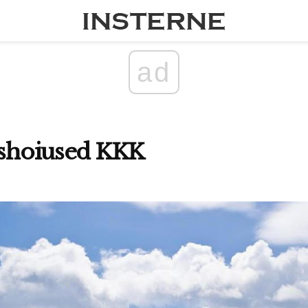
ad
ishoiused KKK