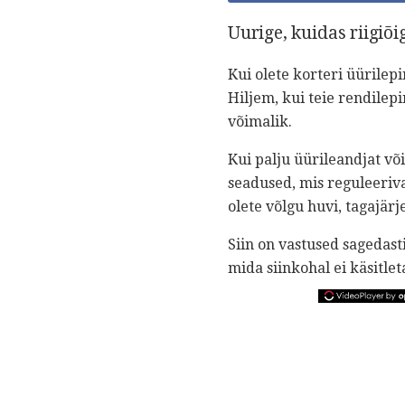
Uurige, kuidas riigiõi
Kui olete korteri üürilep
Hiljem, kui teie rendilepi
võimalik.
Kui palju üürileandjat võ
seadused, mis reguleeriva
olete võlgu huvi, tagajärj
Siin on vastused sagedas
mida siinkohal ei käsitlet