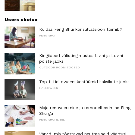
Users choice
Kuidas Feng Shui konsultatsioon toimib?
FENG SHUI
Kingiideed välistingimustes Livini ja Lovini
poiste jaoks
OUTDOOR ROOM TOOTED
Top 11 Halloweeni kostüümid kaksikute jaoks
HALLOWEEN
Maja renoveerimine ja remodelleerimine Feng
Shui'ga
FENG SHUI IDEED
Värvid, mis tõestavad neutraalseid väärtusi,