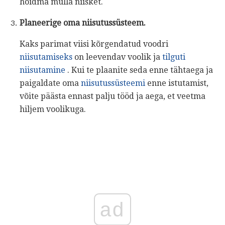
hoidma mulla niisket.
Planeerige oma niisutussüsteem.
Kaks parimat viisi kõrgendatud voodri
niisutamiseks
on leevendav voolik ja
tilguti
niisutamine
. Kui te plaanite seda enne tähtaega ja
paigaldate oma
niisutussüsteemi
enne istutamist,
võite päästa ennast palju tööd ja aega, et veetma
hiljem voolikuga.
ad