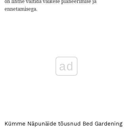
on lihtne vältida väikese planeerimise ja
ennetamisega.
ad
Kümme Näpunäide tõusnud Bed Gardening