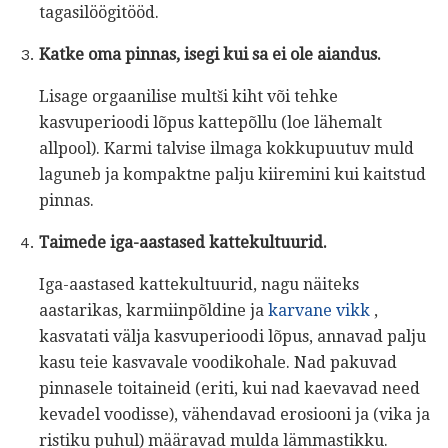
tagasilöögitööd.
Katke oma pinnas, isegi kui sa ei ole aiandus.
Lisage orgaanilise multši kiht või tehke
kasvuperioodi lõpus kattepõllu (loe lähemalt
allpool). Karmi talvise ilmaga kokkupuutuv muld
laguneb ja kompaktne palju kiiremini kui kaitstud
pinnas.
Taimede iga-aastased kattekultuurid.
Iga-aastased kattekultuurid, nagu näiteks
aastarikas, karmiinpõldine ja
karvane vikk
,
kasvatati välja kasvuperioodi lõpus, annavad palju
kasu teie kasvavale voodikohale. Nad pakuvad
pinnasele toitaineid (eriti, kui nad kaevavad need
kevadel voodisse), vähendavad erosiooni ja (vika ja
ristiku puhul) määravad mulda lämmastikku.