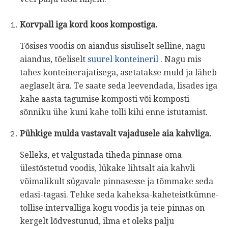
Korvpall iga kord koos kompostiga.
Tõsises voodis on aiandus sisuliselt selline, nagu
aiandus, tõeliselt
suurel konteineril
. Nagu mis
tahes konteinerajatisega, asetatakse muld ja läheb
aeglaselt ära. Te saate seda leevendada, lisades iga
kahe aasta tagumise komposti või komposti
sõnniku ühe kuni kahe tolli kihi enne istutamist.
Pühkige mulda vastavalt vajadusele aia kahvliga.
Selleks, et valgustada tiheda pinnase oma
ülestõstetud voodis, lükake lihtsalt aia kahvli
võimalikult sügavale pinnasesse ja tõmmake seda
edasi-tagasi. Tehke seda kaheksa-kaheteistkümne-
tollise intervalliga kogu voodis ja teie pinnas on
kergelt lõdvestunud, ilma et oleks palju