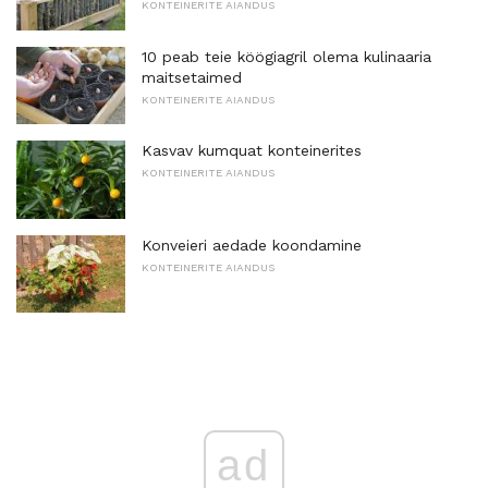
KONTEINERITE AIANDUS
10 peab teie köögiagril olema kulinaaria
maitsetaimed
KONTEINERITE AIANDUS
Kasvav kumquat konteinerites
KONTEINERITE AIANDUS
Konveieri aedade koondamine
KONTEINERITE AIANDUS
ad