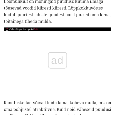
Loomulikult on mõningaid puudusi: kuuma ilmaga
tõusevad voodid kiiresti kiiresti. Lõppkokkuvõttes
leidub juurtest lähistel puidest pärit juured oma kena,
toitainega tiheda mulda.
ad
Rändluskedad võivad leida kena, koheva mulla, mis on
oma põhjustel atraktiivne. Kuid neid väheseid puudusi