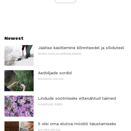
Newest
Jäätise käsitlemine kõnniteedel ja sõiduteel
MURU HOOLDUSPROBLEEMID
Aedviljade sordid
KÖÖGIVILJAAIAD
Lindude söötmiseks ettenähtud taimed
AIANDUSE IDEED
5 viisi oma elutoa mööbli täiustamiseks
DIY PROJEKTID