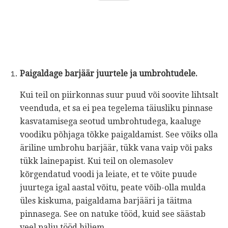
Paigaldage barjäär juurtele ja umbrohtudele.
Kui teil on piirkonnas suur puud või soovite lihtsalt
veenduda, et sa ei pea tegelema täiusliku pinnase
kasvatamisega seotud umbrohtudega, kaaluge
voodiku põhjaga tõkke paigaldamist. See võiks olla
äriline umbrohu barjäär, tükk vana vaip või paks
tükk lainepapist. Kui teil on olemasolev
kõrgendatud voodi ja leiate, et te võite puude
juurtega igal aastal võitu, peate võib-olla mulda
üles kiskuma, paigaldama barjääri ja täitma
pinnasega. See on natuke tööd, kuid see säästab
veel palju tööd hiljem.