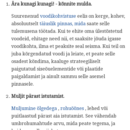
Ära kunagi kunagi!
- kõnnite mulda.
Suurenenud
voodikohvistuse
eelis on kerge, kohev,
absoluutselt
täiuslik pinnas, mida
saate selle
tulemusena töötada. Kui te ehite oma ülestõstetud
voodeid, ehitage need nii, et saaksite jõuda igasse
voodikohta, ilma et peaksite seal seisma. Kui teil on
juba kõrgendatud voodi ja leiate, et peate selle
osadest kõndima, kaaluge strateegiliselt
paigutatud siseõuelementide või plaatide
paigaldamist ja ainult sammu selle asemel
pinnasele.
Muljit pärast istutamist.
Muljumine õlgedega
,
rohuõõnes
, lehed või
puitlaastud pärast aia istutamist. See vähendab
umbrohumahtude arvu, mida peate tegema, ja