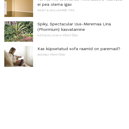
ei pea olema igav
PAINT & WALLPAPER TIPS
Spiky, Spectacular Uus-Meremaa Lina
(Phormium) kasvatamine
KÖÖGIVILJASAIA PÕHITÕED
Kas küpsetatud sofa raamid on paremad?
MÖÖBLI PÕHITÕED