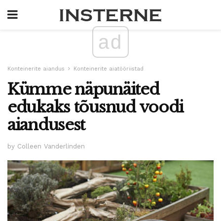
ad
Konteinerite aiandus
Konteinerite aiatööriistad
Kümme näpunäited
edukaks tõusnud voodi
aiandusest
by Colleen Vanderlinden