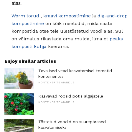
aias.
Worm torud
,
kraavi kompostimine
ja
dig-and-drop
kompostimine
on kõik meetodid, mida saate
kompostida otse teie ülestõstetud voodi aias. Sul
on võimalus rikastada oma mulda, ilma et
peaks
komposti kuhja
keerama.
Enjoy similar articles
Tavalised vead kasvatamisel tomatid
konteinerites
KONTEINERITE AIANDUS
Kasvavad roosid potis algajatele
KONTEINERITE AIANDUS
Tõstetud voodid on suurepärased
kasvatamiseks