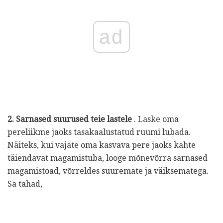
ad
2. Sarnased suurused teie lastele
. Laske oma
pereliikme jaoks tasakaalustatud ruumi lubada.
Näiteks, kui vajate oma kasvava pere jaoks kahte
täiendavat magamistuba, looge mõnevõrra sarnased
magamistoad, võrreldes suuremate ja väiksematega.
Sa tahad,