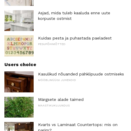
Asjad, mida tuleb kaaluda enne uute
korpuste ostmist
Kuidas pesta ja puhastada paeladest
PESUPÕHIMÕTTED
Users choice
Kasulikud nõuanded pähklipuude ostmiseks
MÖÖBLIMÜÜGI JUHENDID
Märgsete alade taimed
MAASTIKUKUJUNDUS
Kvarts vs Laminaat Countertops: mis on
parim?