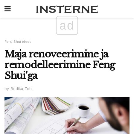
ad
Feng Shui ideed
Maja renoveerimine ja
remodelleerimine Feng
Shui'ga
by Rodika Tchi