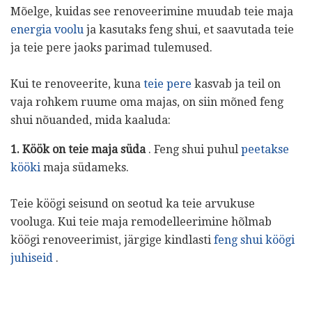
Mõelge, kuidas see renoveerimine muudab teie maja
energia voolu
ja kasutaks feng shui, et saavutada teie
ja teie pere jaoks parimad tulemused.
Kui te renoveerite, kuna
teie pere
kasvab ja teil on
vaja rohkem ruume oma majas, on siin mõned feng
shui nõuanded, mida kaaluda:
1. Köök on teie maja süda
. Feng shui puhul
peetakse
kööki
maja südameks.
Teie köögi seisund on seotud ka teie arvukuse
vooluga. Kui teie maja remodelleerimine hõlmab
köögi renoveerimist, järgige kindlasti
feng shui köögi
juhiseid
.