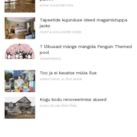
KÖÖK COUNTERTOPS
Tapeetide kujunduse ideed magamistuppa
jaoks
PAINT & WALLPAPER IDEED
7 lõbusaid mänge mängida Penguin Themed
pool
SÜNNIPÄEVAD
Too ja ei kavatse müüa õue
KIRBATURUD JA ÕUE MÜÜK
Kogu kodu renoveerimise alused
KODU VÄLISE PÕHITÕED