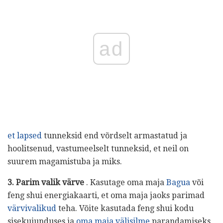
ad
et lapsed
tunneksid end võrdselt armastatud ja
hoolitsenud, vastumeelselt tunneksid, et neil on
suurem magamistuba ja miks.
3. Parim valik värve
. Kasutage oma maja
Bagua
või
feng shui energiakaarti, et oma maja jaoks parimad
värvivalikud
teha. Võite kasutada feng shui kodu
sisekujunduses ja
oma maja välisilme
parandamiseks.