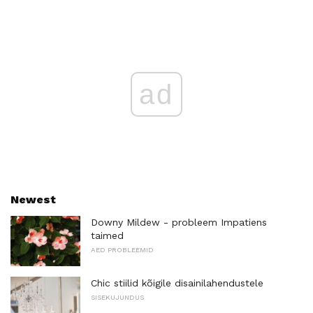
ad
Newest
Downy Mildew - probleem Impatiens
taimed
AED PROBLEEMID
Chic stiilid kõigile disainilahendustele
SISEKUJUNDUS