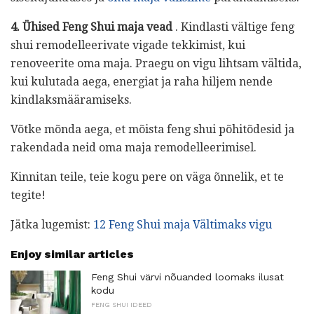
4. Ühised Feng Shui maja vead
. Kindlasti vältige feng
shui remodelleerivate vigade tekkimist, kui
renoveerite oma maja. Praegu on vigu lihtsam vältida,
kui kulutada aega, energiat ja raha hiljem nende
kindlaksmääramiseks.
Võtke mõnda aega, et mõista feng shui põhitõdesid ja
rakendada neid oma maja remodelleerimisel.
Kinnitan teile, teie kogu pere on väga õnnelik, et te
tegite!
Jätka lugemist:
12 Feng Shui maja Vältimaks vigu
Enjoy similar articles
Feng Shui värvi nõuanded loomaks ilusat
kodu
FENG SHUI IDEED