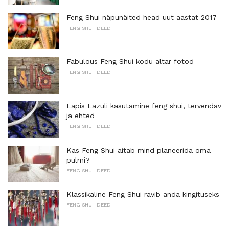
Feng Shui näpunäited head uut aastat 2017
FENG SHUI IDEED
Fabulous Feng Shui kodu altar fotod
FENG SHUI IDEED
Lapis Lazuli kasutamine feng shui, tervendav
ja ehted
FENG SHUI IDEED
Kas Feng Shui aitab mind planeerida oma
pulmi?
FENG SHUI IDEED
Klassikaline Feng Shui ravib anda kingituseks
FENG SHUI IDEED