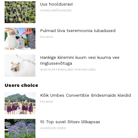
Uus hooldusravi
AIANDUSNÕUANDED
Pulmad liiva tseremoonia lubadused
PULMAD
Hankige kiiremini kuum vesi kuuma vee
ringlussevõtuga
SANITAARTEHNILISED PARANDUSED
Users choice
Kõik Umbes Convertible Bridesmaids kleidid
PULMAD
10 Top suvel õitsev lillkapsas
AIANDUSE IDEED