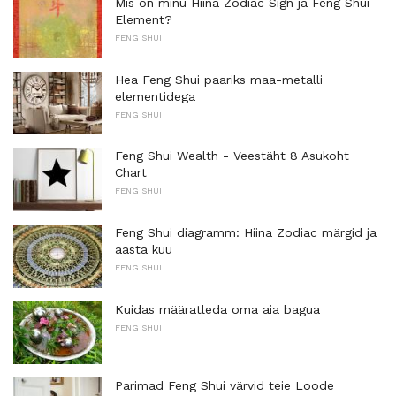
Mis on minu Hiina Zodiac Sign ja Feng Shui
Element?
FENG SHUI
Hea Feng Shui paariks maa-metalli
elementidega
FENG SHUI
Feng Shui Wealth - Veestäht 8 Asukoht
Chart
FENG SHUI
Feng Shui diagramm: Hiina Zodiac märgid ja
aasta kuu
FENG SHUI
Kuidas määratleda oma aia bagua
FENG SHUI
Parimad Feng Shui värvid teie Loode