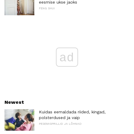
eesmise ukse jaoks
FENG SHUI
ad
Newest
Kuidas eemaldada riided, kingad,
polsterdused ja vaip
PESEMISPRILLID JA LÕHNAD