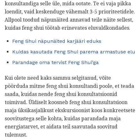
konsultandiga selle üle, mida ootate. Te ei vaja pikka
loendit, vaid keskenduge vähemalt 3-5 prioriteetidele.
Allpool toodud näpunäited annavad teile näite sellest,
kuidas feng shui töötab erinevates eluvaldkondades.
Feng Shui näpunäited karjääri eduks
Kuidas kasutada Feng Shui parema armastuse elu
Parandage oma tervist Feng Shui'ga
Kui olete need kaks sammu selgitanud, võite
pöörduda mitme feng shui konsultandi poole, et teada
saada, kuidas nende feng shui konsultatsioonid
toimivad. Üldiselt koosneb feng shui konsultatsioon
maja üksikasjalikust ekskursioonist koos konkreetsete
soovitustega selle kohta, kuidas parandada maja
energiatarvet, et aidata teil saavutada soovitud
tulemust.