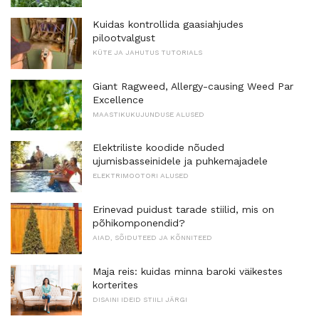
Kuidas kontrollida gaasiahjudes
pilootvalgust
KÜTE JA JAHUTUS TUTORIALS
Giant Ragweed, Allergy-causing Weed Par
Excellence
MAASTIKUKUJUNDUSE ALUSED
Elektriliste koodide nõuded
ujumisbasseinidele ja puhkemajadele
ELEKTRIMOOTORI ALUSED
Erinevad puidust tarade stiilid, mis on
põhikomponendid?
AIAD, SÕIDUTEED JA KÕNNITEED
Maja reis: kuidas minna baroki väikestes
korterites
DISAINI IDEID STIILI JÄRGI