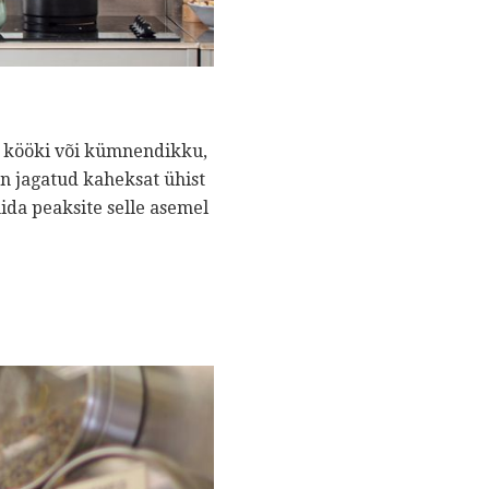
st kööki või kümnendikku,
on jagatud kaheksat ühist
mida peaksite selle asemel