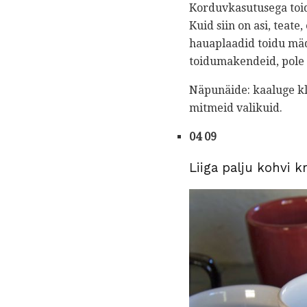
Korduvkasutusega toid
Kuid siin on asi, teate
hauaplaadid toidu mäda
toidumakendeid, pole 
Näpunäide: kaaluge kl
mitmeid valikuid.
04 09
Liiga palju kohvi k