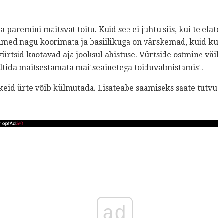
 paremini maitsvat toitu. Kuid see ei juhtu siis, kui te elat
aimed nagu koorimata ja basiilikuga on värskemad, kuid k
ürtsid kaotavad aja jooksul ahistuse. Vürtside ostmine väik
ältida maitsestamata maitseainetega toiduvalmistamist.
keid ürte võib külmutada. Lisateabe saamiseks saate tutv
ad