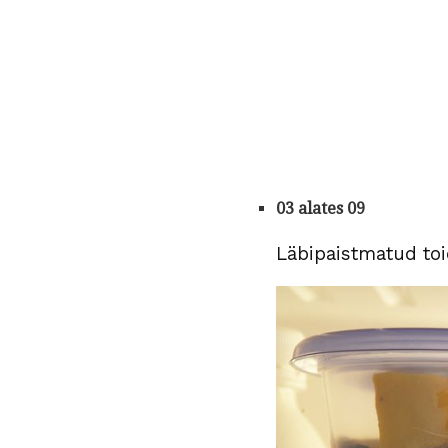
03 alates 09
Läbipaistmatud to