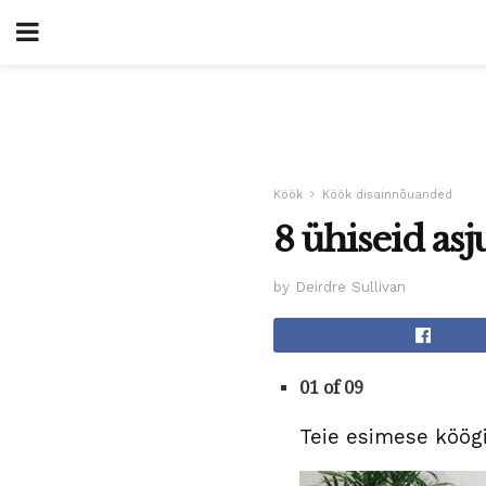
Köök
Köök disainnõuanded
8 ühiseid asj
by Deirdre Sullivan
01 of 09
Teie esimese köögi