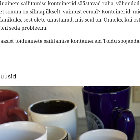
uainete säilitamise konteinerid säästavad raha, vähendad
, et sõnum on silmapilkselt, vaimust eemal? Konteinerid, mi
nikuks, sest olete unustanud, mis seal on. Õnneks, kui ost
teil seda probleemi.
aasist toiduainete säilitamise konteinereid Toidu soojend
ruusid