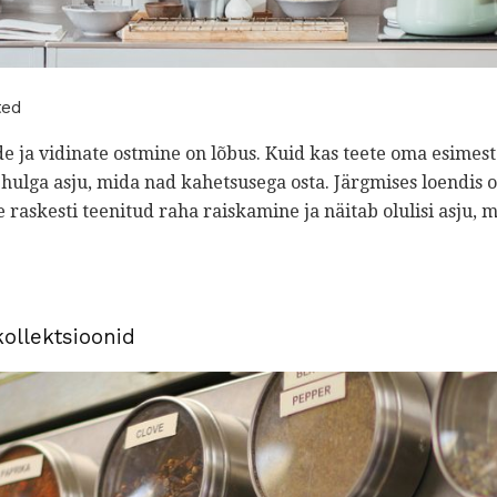
ted
de ja vidinate ostmine on lõbus. Kuid kas teete oma esime
 hulga asju, mida nad kahetsusega osta. Järgmises loendis 
e raskesti teenitud raha raiskamine ja näitab olulisi asju, 
kollektsioonid