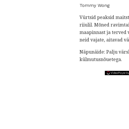
Tommy Wong
Vürtsid peaksid maitsta
riiulil. Mõned ravimt
maapinnast ja terved v
neid vajate, aitavad v
Näpunäide: Palju värs
külmutusnõuetega.