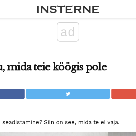
ad
u, mida teie köögis pole
 seadistamine? Siin on see, mida te ei vaja.