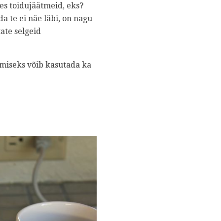
es toidujäätmeid, eks?
da te ei näe läbi, on nagu
ate selgeid
amiseks võib kasutada ka