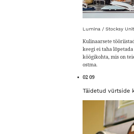
Lumina / Stocksy Uni
Kulinaarsete tööriista
keegi ei taha lõpetada
köögikohta, mis on tei
ostma.
02 09
Täidetud vürtside 