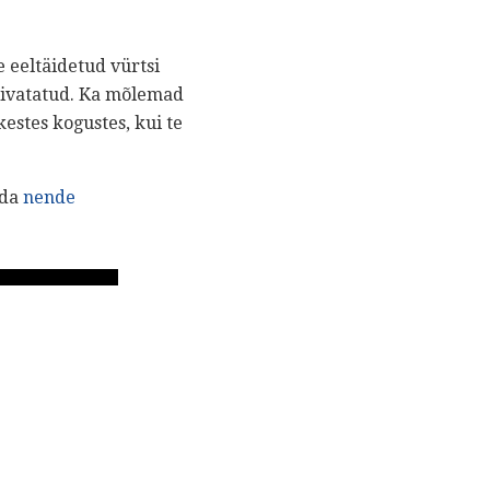
e eeltäidetud vürtsi
uivatatud. Ka mõlemad
estes kogustes, kui te
uda
nende