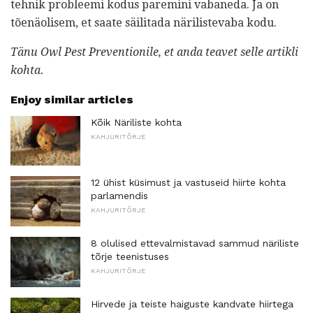
tehnik probleemi kodus paremini vabaneda. Ja on
tõenäolisem, et saate säilitada närilistevaba kodu.
Tänu Owl Pest Preventionile, et anda teavet selle artikli
kohta.
Enjoy similar articles
Kõik Näriliste kohta
KAHJURITÕRJE
12 ühist küsimust ja vastuseid hiirte kohta
parlamendis
KAHJURITÕRJE
8 olulised ettevalmistavad sammud näriliste
tõrje teenistuses
KAHJURITÕRJE
Hirvede ja teiste haiguste kandvate hiirtega