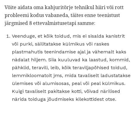
Võite aidata oma kahjuritõrje tehnikul hiiri või rott
probleemi kodus vabaneda, täites enne teenistust
järgmised 8 ettevalmistusetapi samme:
Veenduge, et kõik toidud, mis ei sisalda kanistrit
või purki, säilitatakse külmikus või raskes
plastmahutis teenindamise ajal ja vähemalt kaks
nädalat hiljem. Siia kuuluvad ka laastud, kommid,
pähklid, teravili, leib, kõik teraviljapõhised toidud,
lemmikloomatoit jms, mida tavaliselt ladustatakse
ülemises või alumisosas, peal või peal külmikus.
Kuigi tavaliselt pakitakse kotti, võivad närilised
närida toiduga jõudmiseks kilekottidest otse.