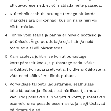
all olevad esemed, et võimaldada neile pääseda.
Kui tehnik saabub, arutage temaga olukorda,
märkides ära piirkonnad, kus on näha hiiri või
hiirte märke.
Tehnik võib seada ja panna erinevaid söötasid ja
püüniseid. Ärge puudutage ega häirige neid
teenuse ajal või pärast seda.
Käimasoleva juhtimise korral puhastage
korrapäraselt kodu ja puhastage seda. Võtke
prügikast korrapäraselt välja, hoidke prügikaste ja
võta need kõik võimalikult puhtad.
Kõrvaldage tarbetu ladustamise, sealhulgas
lahtrid, paber ja riided, sest närilised (ja muud
kahjurid) peidavad siin varjatud kohti, puhastavad
esemeid oma pesade pesemiseks ja isegi tõstavad
häirimatud alad.