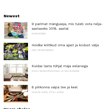
Newest
9 parimat mänguasja, mis tuleb osta nelja-
aastaseks 2018. aastal
KINGIIDEED
Hoidke kriitikud oma ajast ja kodust välja
AED PROBLEEMID
Kuidas lasta tühjal maja eelarvega
KODU EKSKURSIOONID JA MATKAMINE
8 piirkonna vaipa tee ja keel
DISAINI IDEID STIILI JÄRGI