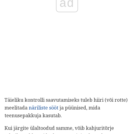
ad
Täieliku kontrolli saavutamiseks tuleb hiiri (või rotte)
meelitada
näriliste sööt
ja püünised, mida
teenusepakkuja kasutab.
Kui järgite ülaltoodud samme, võib kahjuritõrje