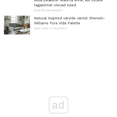
Mida peaksite teadma enne, kui ostate
tagaistmel olevad tuled
ELEKTRILINE REMONT
Natural Inspired värvide värvid: Sherwin-
Williams Pura Vida Palette
VÄRV, VÄRV JA TAUSTPILT
ad