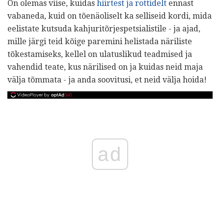
On olemas viise, kuidas
hiirtest ja rottidelt
ennast
vabaneda, kuid on tõenäoliselt ka selliseid kordi, mida
eelistate kutsuda kahjuritõrjespetsialistile - ja ajad,
mille järgi teid kõige paremini helistada näriliste
tõkestamiseks, kellel on ulatuslikud teadmised ja
vahendid teate, kus närilised on ja kuidas neid maja
välja tõmmata - ja anda soovitusi, et neid välja hoida!
ad