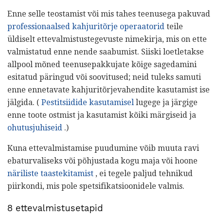
Enne selle teostamist või mis tahes teenusega pakuvad
professionaalsed kahjuritõrje operaatorid
teile
üldiselt ettevalmistustegevuste nimekirja, mis on ette
valmistatud enne nende saabumist. Siiski loetletakse
allpool mõned teenusepakkujate kõige sagedamini
esitatud päringud või soovitused; neid tuleks samuti
enne ennetavate kahjuritõrjevahendite kasutamist ise
jälgida. (
Pestitsiidide kasutamisel
lugege ja järgige
enne toote ostmist ja kasutamist kõiki märgiseid ja
ohutusjuhiseid
.)
Kuna ettevalmistamise puudumine võib muuta ravi
ebaturvaliseks või põhjustada kogu maja või hoone
näriliste taastekitamist
, ei tegele paljud tehnikud
piirkondi, mis pole spetsifikatsioonidele valmis.
8 ettevalmistusetapid