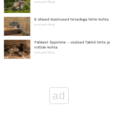
KAHJURITÕRJE
8 ühised küsimused hirvedega hiirte kohta
KAHJURITÕRJE
Pähkest õppimine - olulised faktid hiirte ja
rottide kohta
KAHJURITÕRJE
ad