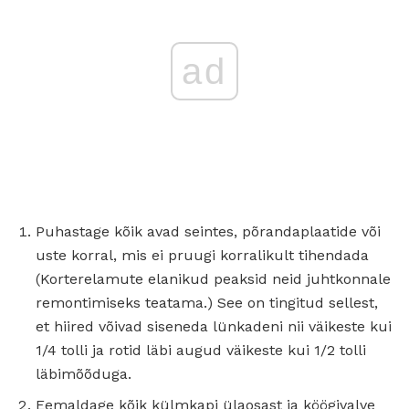
ad
Puhastage kõik avad seintes, põrandaplaatide või
uste korral, mis ei pruugi korralikult tihendada
(Korterelamute elanikud peaksid neid juhtkonnale
remontimiseks teatama.) See on tingitud sellest,
et hiired võivad siseneda lünkadeni nii väikeste kui
1/4 tolli ja rotid läbi augud väikeste kui 1/2 tolli
läbimõõduga.
Eemaldage kõik külmkapi ülaosast ja köögivalve