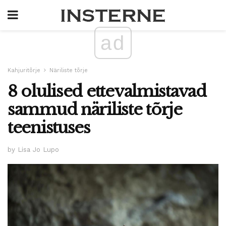
ad
Kahjuritõrje
Näriliste tõrje
8 olulised ettevalmistavad
sammud näriliste tõrje
teenistuses
by Lisa Jo Lupo