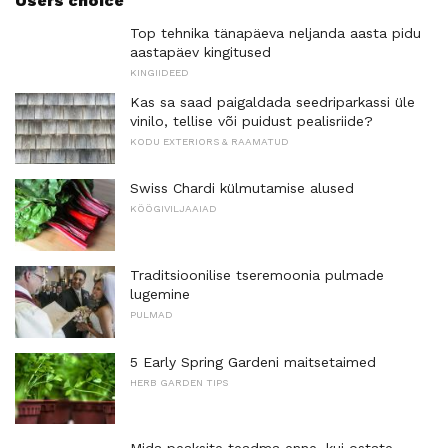
Users choice
Top tehnika tänapäeva neljanda aasta pidu
aastapäev kingitused
KINGIIDEED
Kas sa saad paigaldada seedriparkassi üle
vinilo, tellise või puidust pealisriide?
KODU EXTERIORS & RAAMATUD
Swiss Chardi külmutamise alused
KÖÖGIVILJAAIAD
Traditsioonilise tseremoonia pulmade
lugemine
PULMAD
5 Early Spring Gardeni maitsetaimed
HERB GARDEN TIPS