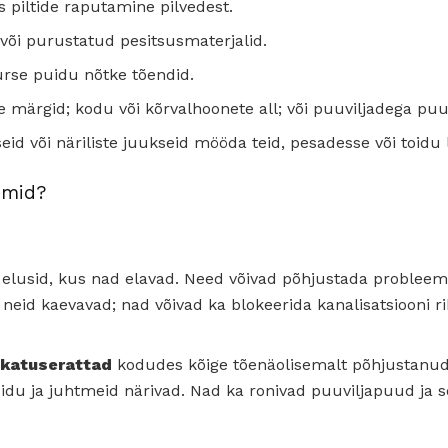
 piltide raputamine pilvedest.
 või purustatud pesitsusmaterjalid.
rse puidu nõtke tõendid.
 märgid; kodu või kõrvalhoonete all; või puuviljadega puuv
 või näriliste juukseid mööda teid, pesadesse või toidu
emid?
elusid, kus nad elavad. Need võivad põhjustada problee
id neid kaevavad; nad võivad ka blokeerida kanalisatsiooni
katuserattad
kodudes kõige tõenäolisemalt põhjustanud 
idu ja juhtmeid närivad. Nad ka ronivad puuviljapuud ja s