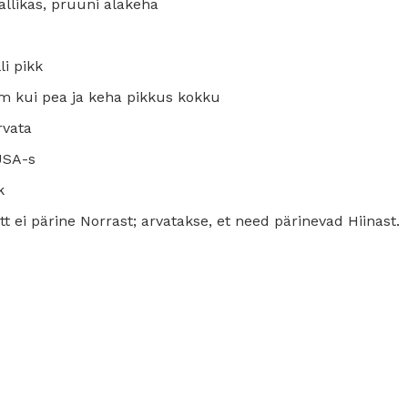
allikas, pruuni alakeha
li pikk
m kui pea ja keha pikkus kokku
rvata
USA-s
k
tt ei pärine Norrast; arvatakse, et need pärinevad Hiinast.