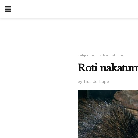
Kahjuritõrje
Näriliste tõrje
Roti nakatu
by Lisa Jo Lupo