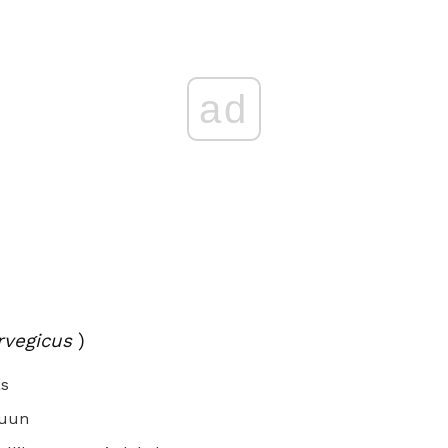
ad
rvegicus
)
as
ruun