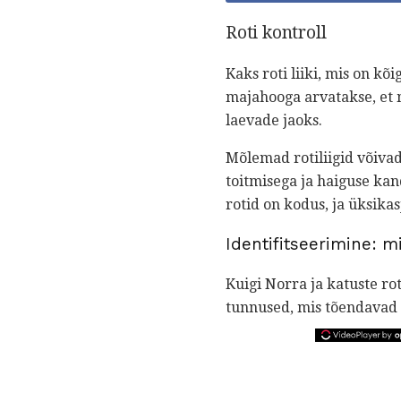
Roti kontroll
Kaks roti liiki, mis on k
majahooga arvatakse, et 
laevade jaoks.
Mõlemad rotiliigid võiva
toitmisega ja haiguse kan
rotid on kodus, ja üksika
Identifitseerimine: m
Kuigi Norra ja katuste ro
tunnused, mis tõendavad i