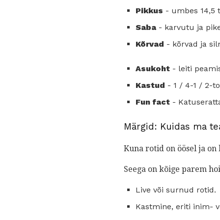
Pikkus
- umbes 14,5 to
Saba
- karvutu ja pik
Kõrvad
- kõrvad ja si
Asukoht
- leiti peami
Kastud
- 1 / 4-1 / 2-to
Fun fact
- Katuseratta
Märgid: Kuidas ma te
Kuna rotid on öösel ja on
Seega on kõige parem hoid
Live või surnud rotid.
Kastmine, eriti inim-