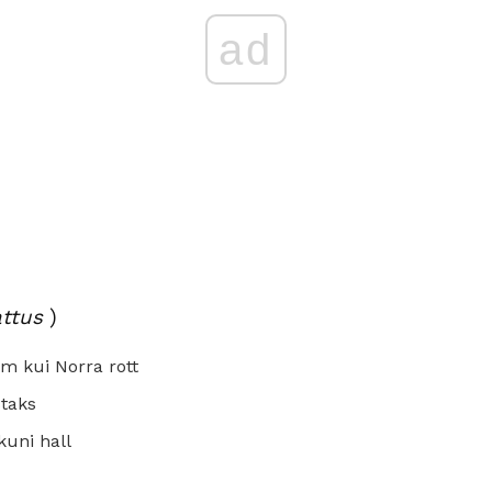
ad
attus
)
em kui Norra rott
taks
kuni hall