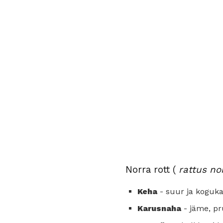
Norra rott (
rattus no
Keha
- suur ja koguk
Karusnaha
- jäme, p