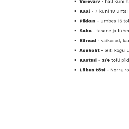
Verevärv
- hall kuni h
Kaal
- 7 kuni 18 untsi
Pikkus
- umbes 16 tol
Saba
- tasane ja lühe
Kõrvad
- väikesed, ka
Asukoht
- leiti kogu 
Kastud
-
3/4
tolli pik
Lõbus tõsi
- Norra ro