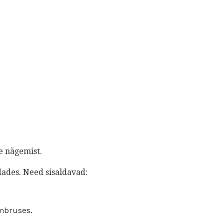
e nägemist.
dades. Need sisaldavad:
ümbruses.