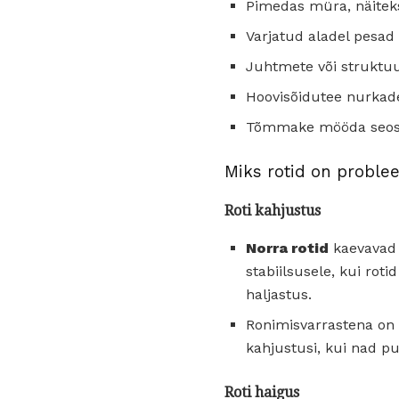
Pimedas müra, näiteks
Varjatud aladel pesad
Juhtmete või struktuu
Hoovisõidutee nurkade
Tõmmake mööda seoseid
Miks rotid on proble
Roti kahjustus
Norra rotid
kaevavad 
stabiilsusele, kui rot
haljastus.
Ronimisvarrastena on
kahjustusi, kui nad pu
Roti haigus