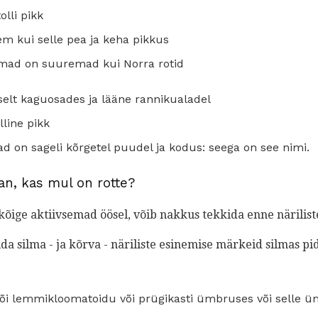
lli pikk
em kui selle pea ja keha pikkus
lmad on suuremad kui Norra rotid
selt kaguosades ja lääne rannikualadel
lline pikk
d on sageli kõrgetel puudel ja kodus: seega on see nimi.
an, kas mul on rotte?
 kõige aktiivsemad öösel, võib nakkus tekkida enne närilist
a silma - ja kõrva - näriliste esinemise märkeid silmas pi
 või lemmikloomatoidu või prügikasti ümbruses või selle 