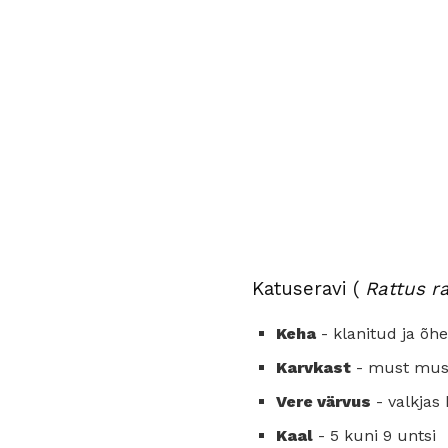
Katuseravi (
Rattus r
Keha
- klanitud ja õh
Karvkast
- must mus
Vere värvus
- valkjas 
Kaal
- 5 kuni 9 untsi