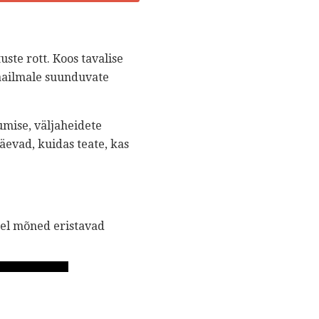
ste rott. Koos tavalise
maailmale suunduvate
mise, väljaheidete
äevad, kuidas teate, kas
idel mõned eristavad