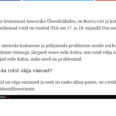
õige levinumad Ameerika Ühendriikides, on Norra rott ja katu
mõlemad rotid on toodud USA-sse 17. ja 18. sajandil Uus 
d siseneda kodusesse ja põhjustada probleeme nende närbu
dmise võimega. Järgneb teave selle kohta, mis rotid välja n
sjad selle kohta, miks need on probleemid.
ida rotid välja näevad?
tid on väga sarnased ja neid on raske silma paista, on rott
dentifitseerimist.