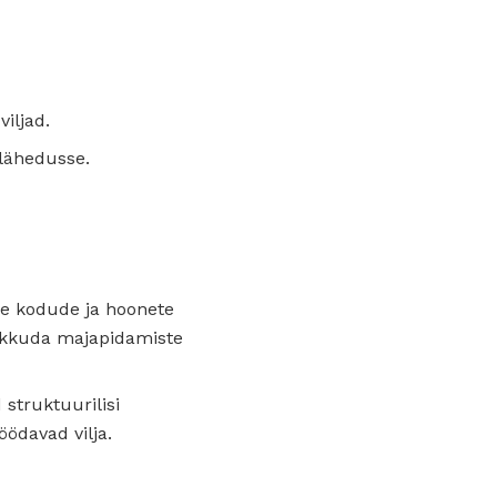
iljad.
 lähedusse.
me kodude ja hoonete
 rikkuda majapidamiste
struktuurilisi
öödavad vilja.