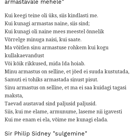
armastavale mehele"
Kui keegi teine ​​oli üks, siis kindlasti me.
Kui kunagi armastas naine, siis sind;
Kui kunagi oli naine mees meestel õnnelik
Võrrelge minuga naisi, kui saate.
Ma võitlen sinu armastuse rohkem kui kogu
kullakaevandust
Või kõik rikkused, mida Ida hoiab.
Minu armastus on selline, et jõed ei suuda kustutada,
Samuti ei tohiks armastada sinust pisut.
Sinu armastus on selline, et ma ei saa kuidagi tagasi
maksta,
Taevad austavad sind paljusid paljusid.
Siis, kui me elame, armunume, laseme nii igavesti
Kui me enam ei ela, võime me kunagi elada.
Sir Philip Sidney "sulgemine"