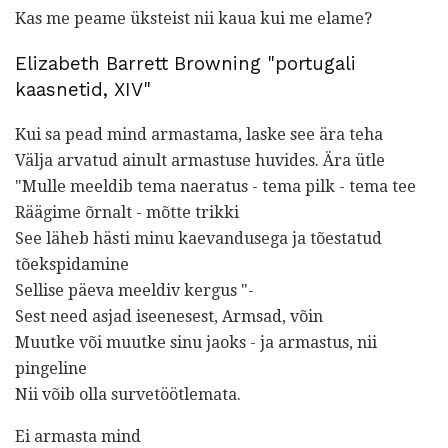
Kas me peame üksteist nii kaua kui me elame?
Elizabeth Barrett Browning "portugali
kaasnetid, XIV"
Kui sa pead mind armastama, laske see ära teha
Välja arvatud ainult armastuse huvides. Ära ütle
"Mulle meeldib tema naeratus - tema pilk - tema tee
Räägime õrnalt - mõtte trikki
See läheb hästi minu kaevandusega ja tõestatud
tõekspidamine
Sellise päeva meeldiv kergus "-
Sest need asjad iseenesest, Armsad, võin
Muutke või muutke sinu jaoks - ja armastus, nii
pingeline
Nii võib olla survetöötlemata.
Ei armasta mind