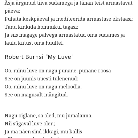
Äsja ärganud tiiva südamega ja tänan teist armastavat
päeva;
Puhata keskpäeval ja mediteerida armastuse ekstaasi;
Tänu kinkida hommikul tagasi;
Ja siis magage palvega armastatud oma südames ja
laulu kiitust oma huultel.
Robert Burnsi "My Luve"
Oo, minu luve on nagu punane, punane roosa
See on juunis uuesti tulenenud:
Oo, minu luve on nagu meloodia,
See on magusalt mängitud.
Nagu õiglane, sa oled, mu jumalanna,
Nii sügaval luve olen;
Ja ma näen sind ikkagi, mu kallis