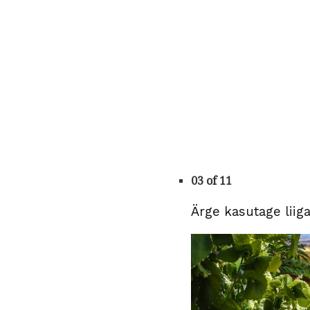
03 of 11
Ärge kasutage liiga