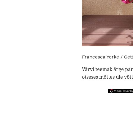
Francesca Yorke / Get
Värvi teemal: ärge pan
otseses mõttes üle võt