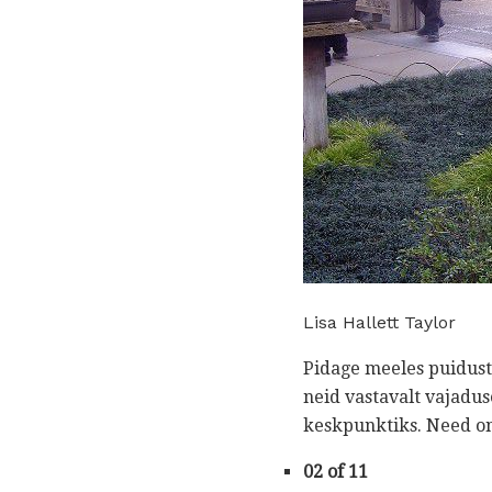
Lisa Hallett Taylor
Pidage meeles puidust 
neid vastavalt vajaduse
keskpunktiks. Need on 
02 of 11