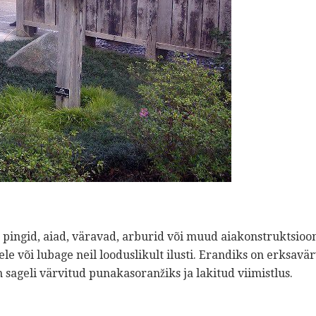
pingid, aiad, väravad, arburid või muud aiakonstruktsioon
le või lubage neil looduslikult ilusti. Erandiks on erksavärv
sageli värvitud punakasoranžiks ja lakitud viimistlus.