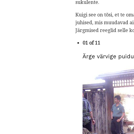
sukulente.
Kuigi see on tõsi, et te o
juhised, mis muudavad aia
Järgmised reeglid selle 
01 of 11
Ärge värvige puid