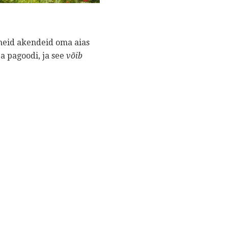
 neid akendeid oma aias
ja pagoodi, ja see
võib