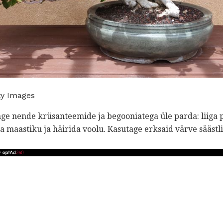
ty Images
ge nende krüsanteemide ja begooniatega üle parda: liiga p
ta maastiku ja häirida voolu. Kasutage erksaid värve sääst