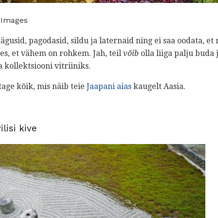
 Images
usid, pagodasid, sildu ja laternaid ning ei saa oodata, et
es, et vähem on rohkem. Jah, teil
võib
olla liiga palju buda 
ollektsiooni vitriiniks.
ge kõik, mis näib teie
Jaapani aias
kaugelt Aasia.
lisi kive