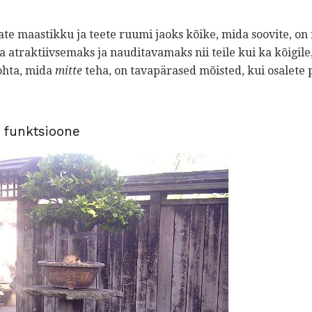
mate maastikku ja teete ruumi jaoks kõike, mida soovite, on
 atraktiivsemaks ja nauditavamaks nii teile kui ka kõigile
kohta, mida
mitte
teha, on tavapärased mõisted, kui osalete 
u funktsioone