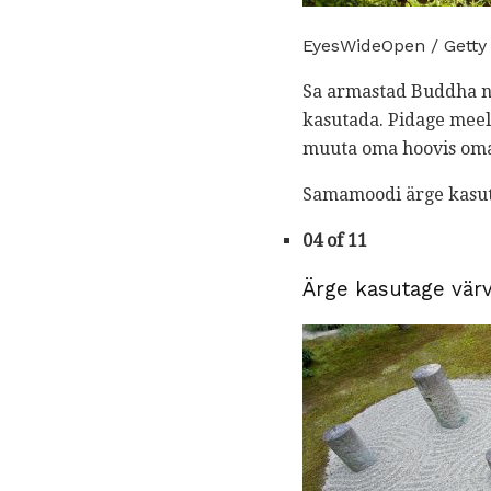
EyesWideOpen / Getty
Sa armastad Buddha näg
kasutada. Pidage meel
muuta oma hoovis oma k
Samamoodi ärge kasuta
04 of 11
Ärge kasutage värvi