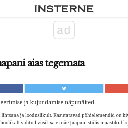
ad
aapani aias tegemata
laneerimise ja kujundamise näpunäited
 lihtsana ja looduslikult. Kasutatavad põhielemendid on kiv
hoolikalt valitud viisil: sa ei näe Jaapani stiilis maastikul lo