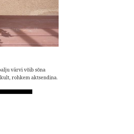
alju värvi võib sõna
likult, rohkem aktsendina.