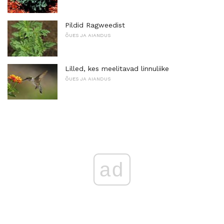
Pildid Ragweedist
ÕUES JA AIANDUS
Lilled, kes meelitavad linnuliike
ÕUES JA AIANDUS
ad