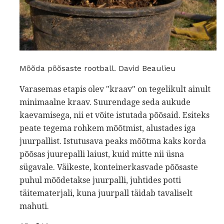
Mõõda põõsaste rootball. David Beaulieu
Varasemas etapis olev "kraav" on tegelikult ainult
minimaalne kraav. Suurendage seda aukude
kaevamisega, nii et võite istutada põõsaid. Esiteks
peate tegema rohkem mõõtmist, alustades iga
juurpallist. Istutusava peaks mõõtma kaks korda
põõsas juurepalli laiust, kuid mitte nii üsna
sügavale. Väikeste, konteinerkasvade põõsaste
puhul mõõdetakse juurpalli, juhtides potti
täitematerjali, kuna juurpall täidab tavaliselt
mahuti.