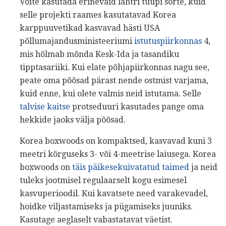
Võite kasutada erinevaid lahtri tüüpi sorte, kuid
selle projekti raames kasutatavad Korea
karppuuvetikad kasvavad hästi USA
põllumajandusministeeriumi
istutuspiirkonnas
4,
mis hõlmab mõnda Kesk-Ida ja tasandiku
tipptasariiki. Kui elate põhjapiirkonnas nagu see,
peate oma põõsad pärast nende ostmist varjama,
kuid enne, kui olete valmis neid istutama. Selle
talvise kaitse
protseduuri kasutades pange oma
hekkide jaoks välja põõsad.
Korea boxwoods on kompaktsed, kasvavad kuni 3
meetri kõrguseks 3- või 4-meetrise laiusega. Korea
boxwoods on
täis päikesekuivatatud taimed
ja neid
tuleks jootmisel regulaarselt kogu esimesel
kasvuperioodil. Kui kavatsete need varakevadel,
hoidke viljastamiseks ja pügamiseks juuniks.
Kasutage aeglaselt vabastatavat väetist.