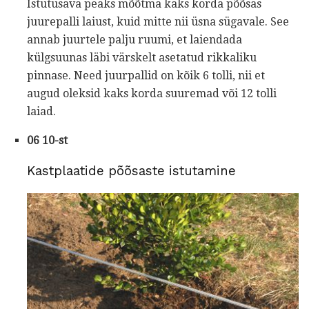
Istutusava peaks mõõtma kaks korda põõsas
juurepalli laiust, kuid mitte nii üsna sügavale. See
annab juurtele palju ruumi, et laiendada
külgsuunas läbi värskelt asetatud rikkaliku
pinnase. Need juurpallid on kõik 6 tolli, nii et
augud oleksid kaks korda suuremad või 12 tolli
laiad.
06 10-st
Kastplaatide põõsaste istutamine