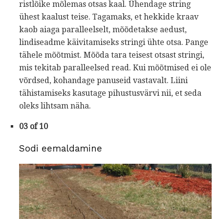
ristlõike mõlemas otsas kaal. Ühendage string
ühest kaalust teise. Tagamaks, et hekkide kraav
kaob aiaga paralleelselt, mõõdetakse aedust,
lindiseadme käivitamiseks stringi ühte otsa. Pange
tähele mõõtmist. Mõõda tara teisest otsast stringi,
mis tekitab paralleelsed read. Kui mõõtmised ei ole
võrdsed, kohandage panuseid vastavalt. Liini
tähistamiseks kasutage pihustusvärvi nii, et seda
oleks lihtsam näha.
03 of 10
Sodi eemaldamine