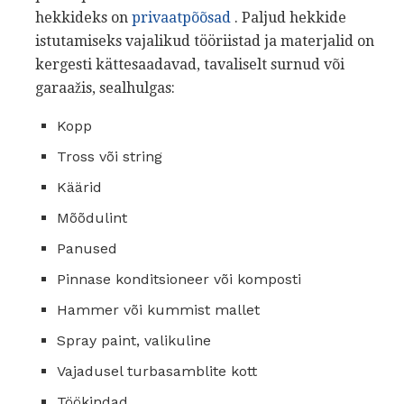
hekkideks on
privaatpõõsad
. Paljud hekkide
istutamiseks vajalikud tööriistad ja materjalid on
kergesti kättesaadavad, tavaliselt surnud või
garaažis, sealhulgas:
Kopp
Tross või string
Käärid
Mõõdulint
Panused
Pinnase konditsioneer või komposti
Hammer või kummist mallet
Spray paint, valikuline
Vajadusel turbasamblite kott
Töökindad