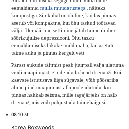
Aukude täitmiseks segage muld, mida olete
eemaldanud
mulla muudatustega
, näiteks
kompostiga. Siinkohal on oluline, kuidas pinnas
asetub või kompaktne, kui õhu taskud töötavad
välja. Ülemäärane settimine jätab taime ümber
sõõrikujulise depressiooni. Õhu tasku
eemaldamiseks lükake muld maha, kui asetate
taime auku ja pinnas kergelt vett.
Pärast aukude täitmist peab juurpall välja ulatuma
veidi maapinnast, et edendada head drenaaži. Kui
kaevate istutusava liiga sügavale, võib põõsariba
alune pind maapinnast allapoole ulatuda, kui
pinnas hakkab seisma, mille tagajärjeks on halb
drenaaž, mis võib põhjustada taimehaigusi.
08 10-st
Korea Boxwoods