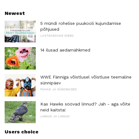
Newest
5 mündi rohelise puukooli kujundamise
põhjused
LASTEAEDADE IDEED
14 ilusad aedamähkmed
WWE Fänniga võistlusel võistluse teemaline
sünnipäev
PÜHAD JA SÜNDMUSED
Kas Hawks söövad linnud? Jah - aga võite
neid kaitsta!
LINNUD JA LINNUD
Users choice