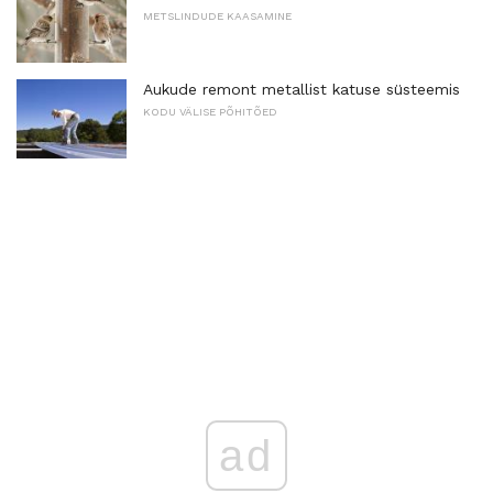
METSLINDUDE KAASAMINE
Aukude remont metallist katuse süsteemis
KODU VÄLISE PÕHITÕED
ad