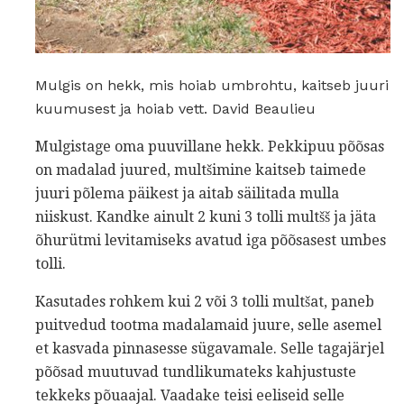
Mulgis on hekk, mis hoiab umbrohtu, kaitseb juuri
kuumusest ja hoiab vett. David Beaulieu
Mulgistage oma puuvillane hekk. Pekkipuu põõsas
on madalad juured, multšimine kaitseb taimede
juuri põlema päikest ja aitab säilitada mulla
niiskust. Kandke ainult 2 kuni 3 tolli multšš ja jäta
õhurütmi levitamiseks avatud iga põõsasest umbes
tolli.
Kasutades rohkem kui 2 või 3 tolli multšat, paneb
puitvedud tootma madalamaid juure, selle asemel
et kasvada pinnasesse sügavamale. Selle tagajärjel
põõsad muutuvad tundlikumateks kahjustuste
tekkeks põuaajal. Vaadake teisi eeliseid selle