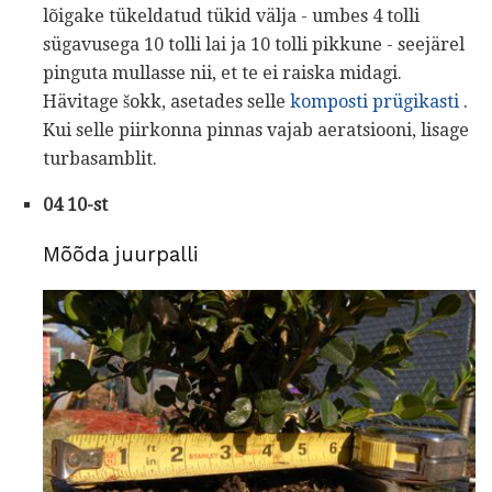
lõigake tükeldatud tükid välja - umbes 4 tolli
sügavusega 10 tolli lai ja 10 tolli pikkune - seejärel
pinguta mullasse nii, et te ei raiska midagi.
Hävitage šokk, asetades selle
komposti prügikasti
.
Kui selle piirkonna pinnas vajab aeratsiooni, lisage
turbasamblit.
04 10-st
Mõõda juurpalli