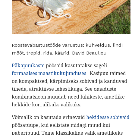
Roostevabastustööde varustus: kühveldus, lindi
mõõt, trepid, rida, käärid. David Beaulieu
Päkapuukaste
põõsaid kasutatakse sageli
formaalses maastikukujunduses
. Käsipuu taimed
on kompaktsed, kärpimiseks sobivad ja kanduvad
tiheda, atraktiivse lehestikuga. See omaduste
kombinatsioon muudab need lühikeste, ametlike
hekkide korralikuks valikuks.
Võimalik on kasutada erinevaid
hekidesse sobivaid
põõsatüüpe, kui eelistate midagi muud kui
paberipuud. Teine klassikaline valik ametlikeks