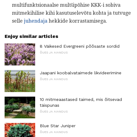
multifunktsionaalse multšipõhise KKK-i sobiva
mitmekihilise kihi kasutuselevõtu kohta ja tutvuge
selle
juhendaja
hekkide korrastamisega.
Enjoy similar articles
8 Väikesed Evergreeni põõsaste sordid
ÕUES JA AIANDUS
Jaapani koobalvataimede likvideerimine
ÕUES JA AIANDUS
10 mitmeaastased taimed, mis õitsevad
täispunas
ÕUES JA AIANDUS
Blue Star Juniper
ÕUES JA AIANDUS