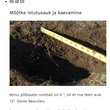
05 of 10
Mõõtke istutusauk ja kaevamine
Minu põõsaste rootball on 6 ", nii et ma teen auk
12". David Beaulieu