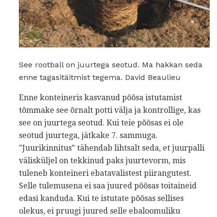
See rootball on juurtega seotud. Ma hakkan seda
enne tagasitäitmist tegema. David Beaulieu
Enne konteineris kasvanud põõsa istutamist
tõmmake see õrnalt potti välja ja kontrollige, kas
see on juurtega seotud. Kui teie põõsas ei ole
seotud juurtega, jätkake 7. sammuga.
"Juurikinnitus" tähendab lihtsalt seda, et juurpalli
välisküljel on tekkinud paks juurtevorm, mis
tuleneb konteineri ebatavalistest piirangutest.
Selle tulemusena ei saa juured põõsas toitaineid
edasi kanduda. Kui te istutate põõsas sellises
olekus, ei pruugi juured selle ebaloomuliku