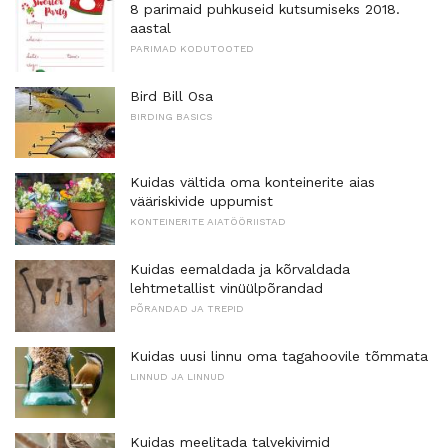
8 parimaid puhkuseid kutsumiseks 2018.
aastal
PARIMAD KODUTOOTED
Bird Bill Osa
BIRDING BASICS
Kuidas vältida oma konteinerite aias
vääriskivide uppumist
KONTEINERITE AIATÖÖRIISTAD
Kuidas eemaldada ja kõrvaldada
lehtmetallist vinüülpõrandad
PÕRANDAD JA TREPID
Kuidas uusi linnu oma tagahoovile tõmmata
LINNUD JA LINNUD
Kuidas meelitada talvekivimid