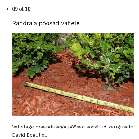
09 of 10
Rändraja põõsad vahele
Vahetage maandusega põõsad soovitud kaugusele.
David Beaulieu