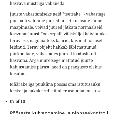
kasvava mustriga vabaneda.
Juuste vabastamiseks neid "teetsake" - vabastage
juurpalli välimine juured nii, et kui asute taime
maapinnale, võivad juured jätkata normaalseid
kasvuharjutusi. Jooksepalli välisküljel käivitatakse
terav ese, nagu näiteks käärid, kus matt on aset
leidnud. Terav objekt hakkab läbi mattunud
piirkondade, vabastades juured looduslikult
kasvama. Ärge muretsege mattatud juurte
kahjustamise pärast: need on praeguses olekus
kasutud.
Määrake iga puuküna põõsas oma istutusauku
keskel ja hakake selle ümber asetama mustuse.
07 of 10
Põõsaste kuivendamine ja pinnasekontrolli