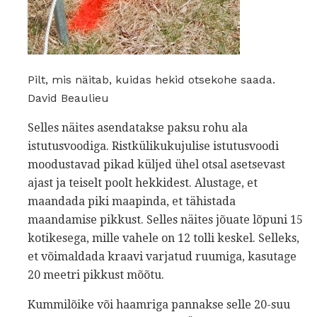
Pilt, mis näitab, kuidas hekid otsekohe saada.
David Beaulieu
Selles näites asendatakse paksu rohu ala
istutusvoodiga. Ristkülikukujulise istutusvoodi
moodustavad pikad küljed ühel otsal asetsevast
ajast ja teiselt poolt hekkidest. Alustage, et
maandada piki maapinda, et tähistada
maandamise pikkust. Selles näites jõuate lõpuni 15
kotikesega, mille vahele on 12 tolli keskel. Selleks,
et võimaldada kraavi varjatud ruumiga, kasutage
20 meetri pikkust mõõtu.
Kummilõike või haamriga pannakse selle 20-suu