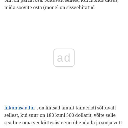
Siin on parim osa. Sõltuvalt sellest, kui mõnus üksus,
mida soovite osta (mõnel on sisseehitatud
ad
liikumisandur
, on lihtsad ainult taimerid) sõltuvalt
sellest, kui suur on 180 kuni 500 dollarit, võite selle
seadme oma veeküttesüsteemi ühendada ja sooja vett