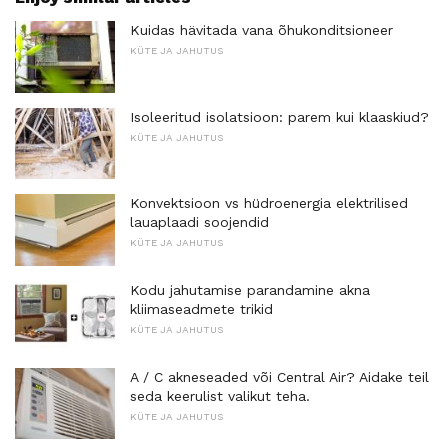
Kuidas hävitada vana õhukonditsioneer
KÜTE JA JAHUTUS
Isoleeritud isolatsioon: parem kui klaaskiud?
KÜTE JA JAHUTUS
Konvektsioon vs hüdroenergia elektrilised
lauaplaadi soojendid
KÜTE JA JAHUTUS
Kodu jahutamise parandamine akna
kliimaseadmete trikid
KÜTE JA JAHUTUS
A / C akneseaded või Central Air? Aidake teil
seda keerulist valikut teha.
KÜTE JA JAHUTUS