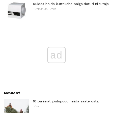
Kuidas hoida küttekeha paigaldatud niisutaja
KÜTE JA JAHUTUS
ad
Newest
10 parimat jõulupuud, mida saate osta
JÕULUD