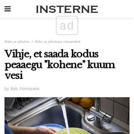
ad
Küte ja jahutus
Küte ja jahutuse nõuanded
Vihje, et saada kodus
peaaegu "kohene" kuum
vesi
by Bob Formisano