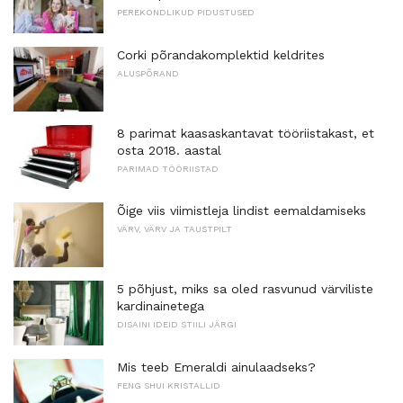
PEREKONDLIKUD PIDUSTUSED
Corki põrandakomplektid keldrites
ALUSPÕRAND
8 parimat kaasaskantavat tööriistakast, et
osta 2018. aastal
PARIMAD TÖÖRIISTAD
Õige viis viimistleja lindist eemaldamiseks
VÄRV, VÄRV JA TAUSTPILT
5 põhjust, miks sa oled rasvunud värviliste
kardinainetega
DISAINI IDEID STIILI JÄRGI
Mis teeb Emeraldi ainulaadseks?
FENG SHUI KRISTALLID