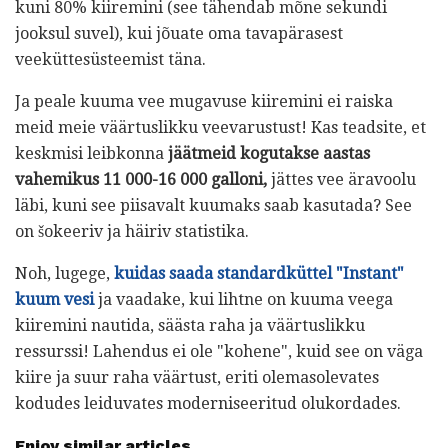
kuni 80% kiiremini (see tähendab mõne sekundi
jooksul suvel), kui jõuate oma tavapärasest
veeküttesüsteemist täna.
Ja peale kuuma vee mugavuse kiiremini ei raiska
meid meie väärtuslikku veevarustust! Kas teadsite, et
keskmisi leibkonna
jäätmeid kogutakse aastas
vahemikus 11 000-16 000 galloni,
jättes vee äravoolu
läbi, kuni see piisavalt kuumaks saab kasutada? See
on šokeeriv ja häiriv statistika.
Noh, lugege,
kuidas saada standardküttel "Instant"
kuum vesi
ja vaadake, kui lihtne on kuuma veega
kiiremini nautida, säästa raha ja väärtuslikku
ressurssi! Lahendus ei ole "kohene", kuid see on väga
kiire ja suur raha väärtust, eriti olemasolevates
kodudes leiduvates moderniseeritud olukordades.
Enjoy similar articles