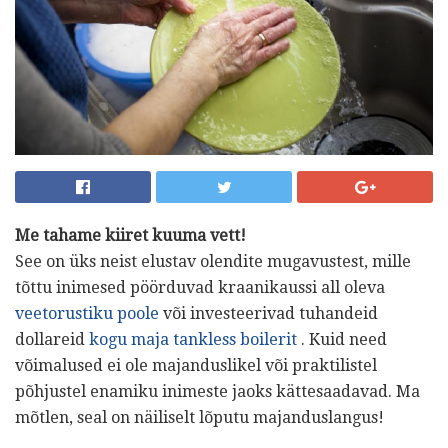
Me tahame kiiret kuuma vett!
See on üks neist elustav olendite mugavustest, mille
tõttu inimesed pöörduvad kraanikaussi all oleva
veetorustiku poole
või investeerivad tuhandeid
dollareid
kogu maja tankless boilerit
. Kuid need
võimalused ei ole majanduslikel või praktilistel
põhjustel enamiku inimeste jaoks kättesaadavad. Ma
mõtlen, seal on näiliselt lõputu majanduslangus!