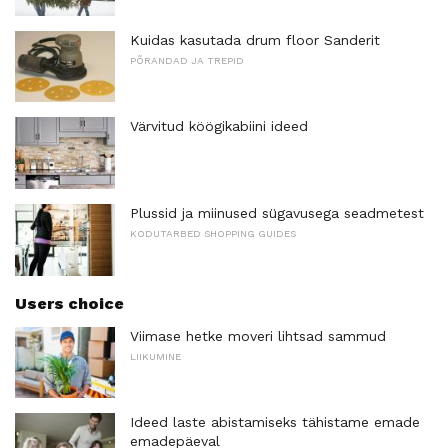
Kuidas kasutada drum floor Sanderit
PÕRANDAD JA TREPID
Värvitud köögikabiini ideed
Plussid ja miinused sügavusega seadmetest
KODUTARBED SHOPPING GUIDES
Users choice
Viimase hetke moveri lihtsad sammud
LIIKUMINE
Ideed laste abistamiseks tähistame emade
emadepäeval