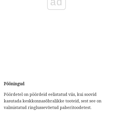
ad
Pööningud
Pöördetel on pöördeid eelistatud viis, kui soovid
kasutada keskkonnasõbralikke tooteid, sest see on
valmistatud ringlussevõetud paberitoodetest.