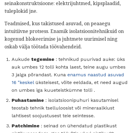
seinakonstruktsioone: elektrijuhtmed, kipsplaadid,
tuleplokid jne.
Teadmised, kus takistused asuvad, on peaaegu
intuitiivne protsess. Enamik isolatsioonitehnikuid on
kogenud blokeerimise ja juhtmete uurimisel ning
oskab välja töötada töövahendeid.
Aukude
tegemine
: tehnikud puurivad auke: üks
auk umbes 12 tolli kohta laest, teine ​​augu umbes
3 jalga põrandast. Kuna
enamus naastud asuvad
16 "keskel
üksteisest, võite eeldada, et need augud
on umbes iga kuueteistkümne tolli .
Puhastamine
: isolatsioonipuhuri kasutamisel
teostab tehnik tselluloosist või mineraalkiust
lahtisest soojustusest teie seintesse.
Patchimine
: seinad on ühendatud plastikust