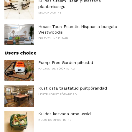
Kuidas Steam Clean puhastada
plaatimissegu
MAJAPIDAMINE
House Tour: Eclectic Hispaania bungalo
Westwoodis
EKLEKTILINE DISAIN
Users choice
Pump-Free Garden pihustid
HALJASTUS TÖÖRIISTAD
Kust osta taastatud puitpõrandad
LEHTPUIDUST PÕRANDAD
Kuidas kasvada oma ussid
KODU KOMPOSTIMINE