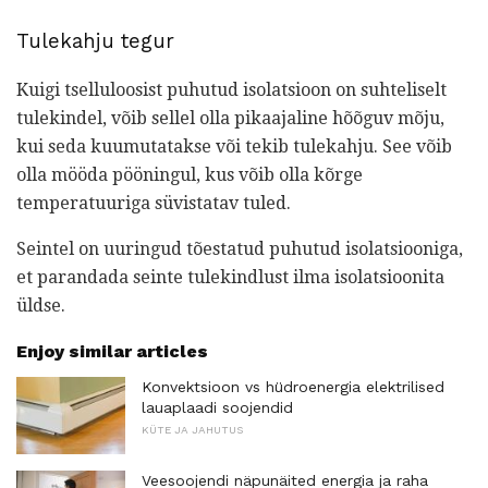
Tulekahju tegur
Kuigi tselluloosist puhutud isolatsioon on suhteliselt
tulekindel, võib sellel olla pikaajaline hõõguv mõju,
kui seda kuumutatakse või tekib tulekahju. See võib
olla mööda pööningul, kus võib olla kõrge
temperatuuriga süvistatav tuled.
Seintel on uuringud tõestatud puhutud isolatsiooniga,
et parandada seinte tulekindlust ilma isolatsioonita
üldse.
Enjoy similar articles
Konvektsioon vs hüdroenergia elektrilised
lauaplaadi soojendid
KÜTE JA JAHUTUS
Veesoojendi näpunäited energia ja raha