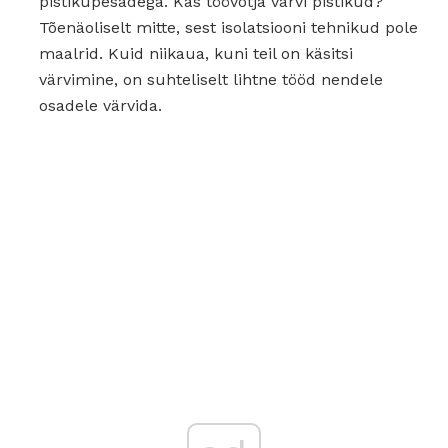
pistikupesadega. Kas töövõtja värvi pistikud?
Tõenäoliselt mitte, sest isolatsiooni tehnikud pole
maalrid. Kuid niikaua, kuni teil on käsitsi
värvimine, on suhteliselt lihtne tööd nendele
osadele värvida.