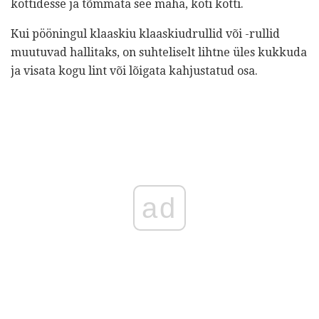
kottidesse ja tõmmata see maha, koti kotti.
Kui pööningul klaaskiu klaaskiudrullid või -rullid
muutuvad hallitaks, on suhteliselt lihtne üles kukkuda
ja visata kogu lint või lõigata kahjustatud osa.
ad