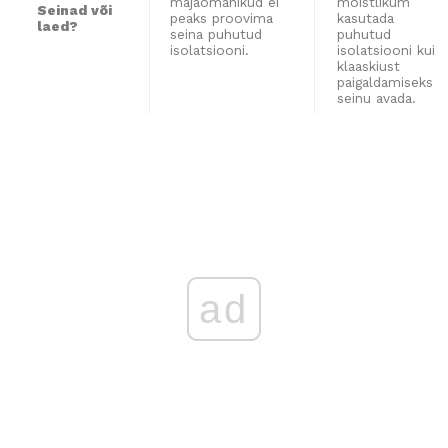
majaomanikud ei
mõistlikum
Seinad või
peaks proovima
kasutada
laed?
seina puhutud
puhutud
isolatsiooni.
isolatsiooni kui
klaaskiust
paigaldamiseks
seinu avada.
ad