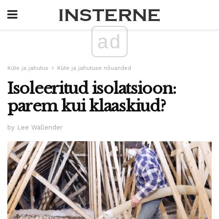
ad
Küte ja jahutus
Küte ja jahutuse nõuanded
Isoleeritud isolatsioon:
parem kui klaaskiud?
by Lee Wallender