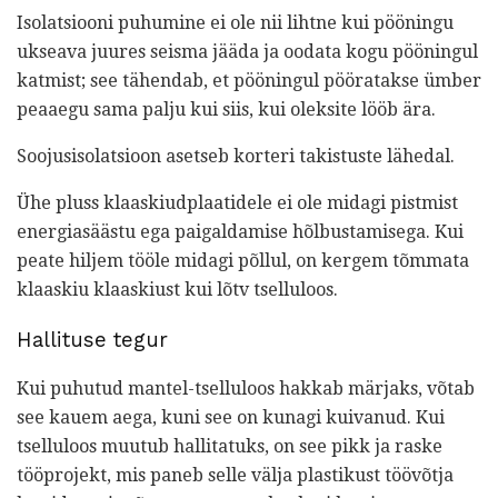
Isolatsiooni puhumine ei ole nii lihtne kui pööningu
ukseava juures seisma jääda ja oodata kogu pööningul
katmist; see tähendab, et pööningul pööratakse ümber
peaaegu sama palju kui siis, kui oleksite lööb ära.
Soojusisolatsioon asetseb korteri takistuste lähedal.
Ühe pluss klaaskiudplaatidele ei ole midagi pistmist
energiasäästu ega paigaldamise hõlbustamisega. Kui
peate hiljem tööle midagi põllul, on kergem tõmmata
klaaskiu klaaskiust kui lõtv tselluloos.
Hallituse tegur
Kui puhutud mantel-tselluloos hakkab märjaks, võtab
see kauem aega, kuni see on kunagi kuivanud. Kui
tselluloos muutub hallitatuks, on see pikk ja raske
tööprojekt, mis paneb selle välja plastikust töövõtja