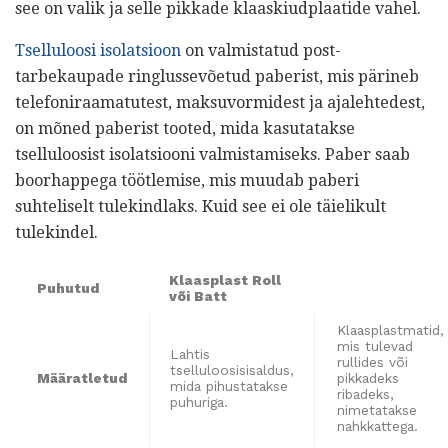
see on valik ja selle pikkade klaaskiudplaatide vahel.
Tselluloosi isolatsioon
on valmistatud post-
tarbekaupade ringlussevõetud paberist, mis pärineb
telefoniraamatutest, maksuvormidest ja ajalehtedest,
on mõned paberist tooted, mida kasutatakse
tselluloosist isolatsiooni valmistamiseks. Paber saab
boorhappega töötlemise, mis muudab paberi
suhteliselt tulekindlaks. Kuid see ei ole täielikult
tulekindel.
Klaasplast Roll
Puhutud
või Batt
Klaasplastmatid,
mis tulevad
Lahtis
rullides või
tselluloosisisaldus,
Määratletud
pikkadeks
mida pihustatakse
ribadeks,
puhuriga.
nimetatakse
nahkkattega.