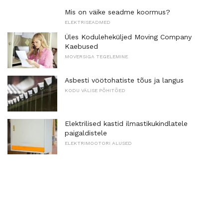
Mis on väike seadme koormus?
ELEKTRISEADMED
Üles Koduleheküljed Moving Company
Kaebused
MOVERSIGA TEGELEMINE
Asbesti vöötohatiste tõus ja langus
KODU VÄLISE PÕHITÕED
Elektrilised kastid ilmastikukindlatele
paigaldistele
ELEKTRIMOOTORI ALUSED