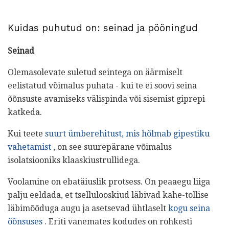
Kuidas puhutud on: seinad ja pööningud
Seinad
Olemasolevate suletud seintega on äärmiselt
eelistatud võimalus puhata - kui te ei soovi seina
õõnsuste avamiseks välispinda või sisemist giprepi
katkeda.
Kui teete
suurt ümberehitust, mis hõlmab gipestiku
vahetamist
, on see suurepärane võimalus
isolatsiooniks klaaskiustrullidega.
Voolamine on ebatäiuslik protsess. On peaaegu liiga
palju eeldada, et tsellulooskiud läbivad kahe-tollise
läbimõõduga augu ja asetsevad ühtlaselt
kogu seina
õõnsuses
. Eriti vanemates kodudes on rohkesti