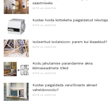
säästmiseks
KÜTE JA JAHUTUS
Kuidas hoida küttekeha paigaldatud niisutaja
KÜTE JA JAHUTUS
Isoleeritud isolatsioon: parem kui klaaskiud?
KÜTE JA JAHUTUS
Kodu jahutamise parandamine akna
kliimaseadmete trikid
KÜTE JA JAHUTUS
Kuidas paigaldada varurõivaste aknast
vahelduvvoolu?
KÜTE JA JAHUTUS