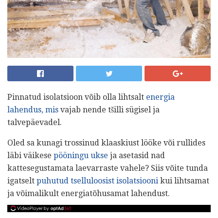
Pinnatud isolatsioon võib olla lihtsalt
energia
lahendus, mis
vajab nende tšilli sügisel ja
talvepäevadel.
Oled sa kunagi trossinud klaaskiust lööke või rullides
läbi väikese
pööningu ukse
ja asetasid nad
kattesegustamata laevarraste vahele? Siis võite tunda
igatselt
puhutud tselluloosist isolatsiooni
kui lihtsamat
ja võimalikult energiatõhusamat lahendust.