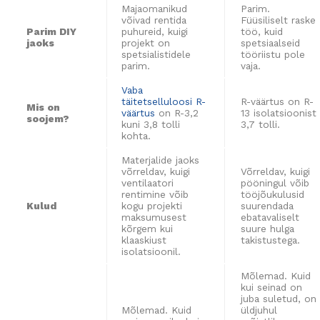
Majaomanikud
Parim.
võivad rentida
Füüsiliselt raske
Parim DIY
puhureid, kuigi
töö, kuid
jaoks
projekt on
spetsiaalseid
spetsialistidele
tööriistu pole
parim.
vaja.
Vaba
täitetselluloosi R-
R-väärtus on R-
Mis on
väärtus
on R-3,2
13 isolatsioonist
soojem?
kuni 3,8 tolli
3,7 tolli.
kohta.
Materjalide jaoks
võrreldav, kuigi
Võrreldav, kuigi
ventilaatori
pööningul võib
rentimine võib
tööjõukulusid
Kulud
kogu projekti
suurendada
maksumusest
ebatavaliselt
kõrgem kui
suure hulga
klaaskiust
takistustega.
isolatsioonil.
Mõlemad. Kuid
kui seinad on
juba suletud, on
Mõlemad. Kuid
üldjuhul