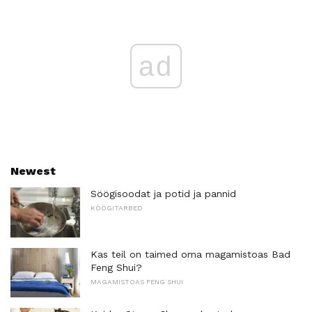
ad
Newest
Söögisoodat ja potid ja pannid
KÖÖGITARBED
Kas teil on taimed oma magamistoas Bad
Feng Shui?
MAGAMISTOAS FENG SHUI