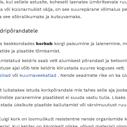
s, kui sellele astusite, koheselt laenates ümbritsevale ru
pa või küünarnukist välja, on see suurepärane võimalus
a see sõbralikumaks ja kutsuvamaks.
dripõrandatele
es keskkondades
korkub
korgi paisumine ja laienemine, m
atide ja plaatide tõmbamist.
mistatud keldris saab vett alumisest põrandast ja betooni
utuse ajal võib teie keldris kiirustada suures koguses vett.
sinad
või
kuumaveekatlad
. Nende seadmete rike on ka ül
t lubatakse istuda korkpõrandale mis tahes selle aja jooksu
lindide paranemine plaatidest ei suuda vastu tulla. Lisaks
ustada üksikute plaatide kallutamist või värvimuutust ruu
uigi kork on loomulikult resistentne nende organismide k
erjal. Kui kelder on äärmiselt niiske, võivad materjali pin