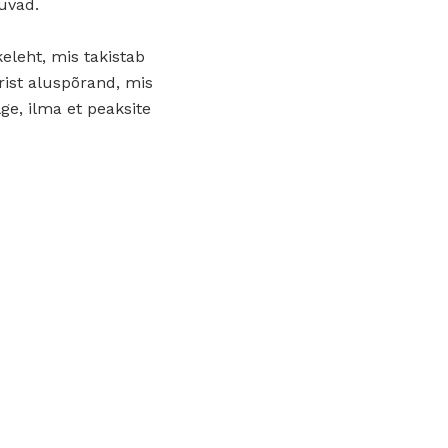
tuvad.
eleht, mis takistab
rist aluspõrand, mis
lge, ilma et peaksite