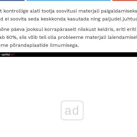
 kontrollige alati tootja soovitusi materjali paigaldamis
id ei soovita seda keskkonda kasutada ning paljudel juhtud
ne päeva jooksul korrapäraselt niiskust keldris, eriti eriti
b 60%, siis võib teil olla probleeme materjali laiendamis
eme põrandaplaatide ilmumisega.
ad