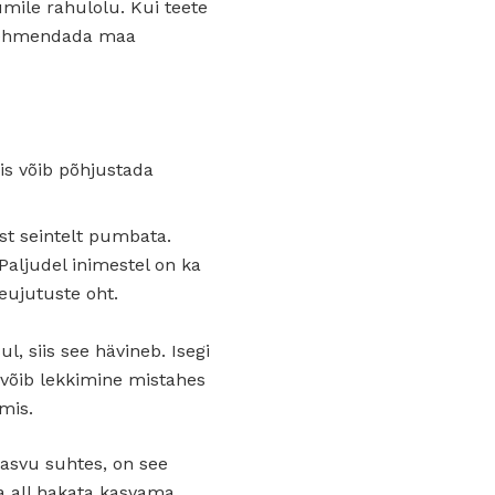
umile rahulolu. Kui teete
 pehmendada maa
is võib põhjustada
st seintelt pumbata.
 Paljudel inimestel on ka
eujutuste oht.
l, siis see hävineb. Isegi
 võib lekkimine mistahes
mis.
asvu suhtes, on see
na all hakata kasvama