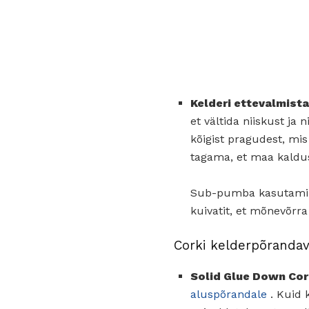
Kelderi ettevalmist
et vältida niiskust ja
kõigist pragudest, mis
tagama, et maa kaldus
Sub-pumba kasutamine
kuivatit, et mõnevõrr
Corki kelderpõrandav
Solid Glue Down Cor
aluspõrandale
. Kuid 