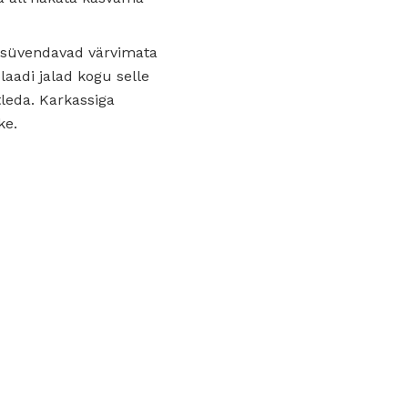
a süvendavad värvimata
aadi jalad kogu selle
leda. Karkassiga
ke.