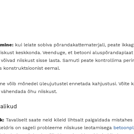
amine:
kui leiate sobiva põrandakattematerjali, peate ikkag
 niiskust keskkonda. Veenduge, et betooni aluspõrandaplaat o
 võivad niiskust sisse lasta. Samuti peate kontrollima perim
 konstruktsioonist eemal.
 võib mõnedel üleujutustel ennetada kahjustusi. Võite 
a vähendada õhu niiskust.
alikud
k:
Tavaliselt saate neid kileid lihtsalt paigaldada mistahes 
keldris on sageli probleeme niiskuse leotamisega
betoonpl