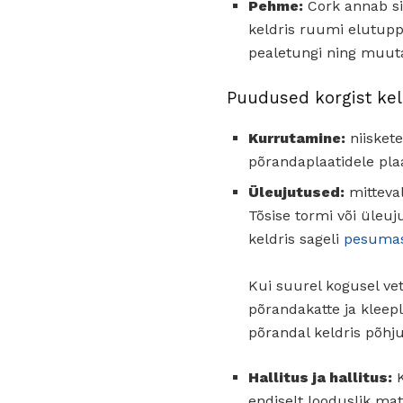
Pehme:
Cork annab sii
keldris ruumi elutup
pealetungi ning muut
Puudused korgist kel
Kurrutamine:
niisket
põrandaplaatidele pla
Üleujutused:
mitteval
Tõsise tormi või üleuj
keldris sageli
pesuma
Kui suurel kogusel vet
põrandakatte ja kleep
põrandal keldris põhj
Hallitus ja hallitus:
K
endiselt looduslik mat