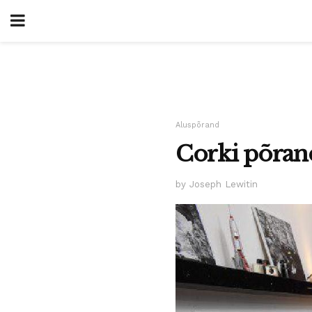
Aluspõrand
Corki põran
by Joseph Lewitin