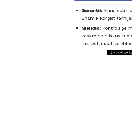
Garantii:
Enne ostmist
Enamik korgist tarnija
Niiskus:
kontrollige mõ
keskmine niiskus ületa
mis põhjustab proble