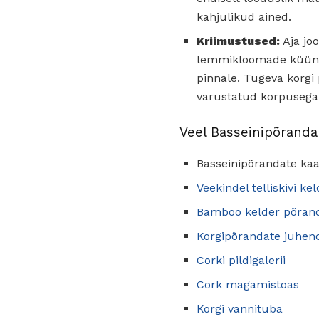
kahjulikud ained.
Kriimustused:
Aja jo
lemmikloomade küüned,
pinnale. Tugeva korgi
varustatud korpusega
Veel Basseinipõranda
Basseinipõrandate ka
Veekindel telliskivi ke
Bamboo kelder põran
Korgipõrandate juhen
Corki pildigalerii
Cork magamistoas
Korgi vannituba