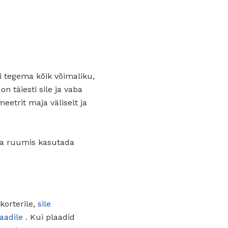
i tegema kõik võimaliku,
n täiesti sile ja vaba
eetrit maja väliselt ja
ka ruumis kasutada
korterile,
sile
aadile
. Kui plaadid