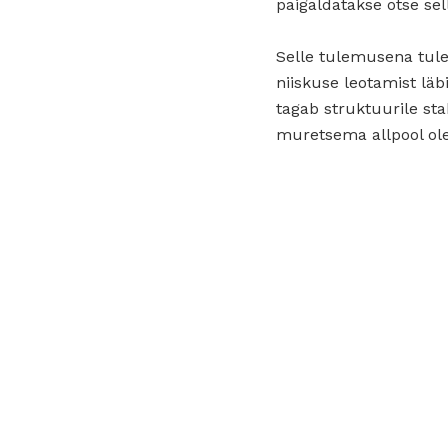
paigaldatakse otse sel
Selle tulemusena tule
niiskuse leotamist läb
tagab struktuurile sta
muretsema allpool ole