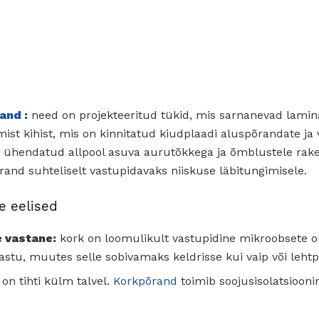
rand
:
need on projekteeritud tükid, mis sarnanevad lamin
mist kihist, mis on kinnitatud kiudplaadi aluspõrandate ja
on ühendatud allpool asuva aurutõkkega ja õmblustele rake
and suhteliselt vastupidavaks niiskuse läbitungimisele.
e eelised
e vastane:
kork on loomulikult vastupidine mikroobsete o
 vastu, muutes selle sobivamaks keldrisse kui vaip või leht
on tihti külm talvel.
Korkpõrand
toimib soojusisolatsioonin