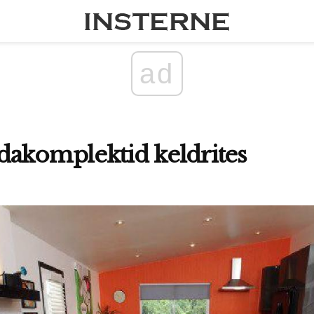
ad
dakomplektid keldrites