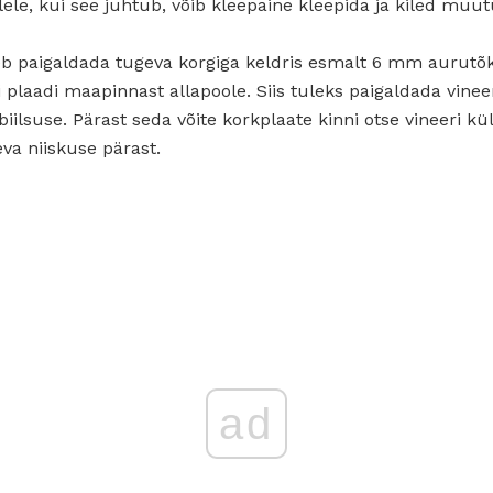
lele, kui see juhtub, võib kleepaine kleepida ja kiled muu
b paigaldada tugeva korgiga keldris esmalt 6 mm aurutõk
i plaadi maapinnast allapoole. Siis tuleks paigaldada vinee
biilsuse. Pärast seda võite korkplaate kinni otse vineeri kü
va niiskuse pärast.
ad