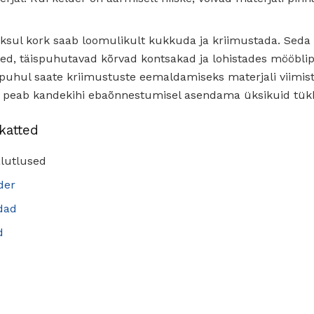
oksul kork saab loomulikult kukkuda ja kriimustada. Sed
 täispuhutavad kõrvad kontsakad ja lohistades mööblipl
 puhul saate kriimustuste eemaldamiseks materjali viimist
 peab kandekihi ebaõnnestumisel asendama üksikuid tük
katted
alutlused
lder
dad
d