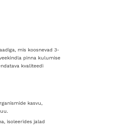
aadiga, mis koosnevad 3-
 veekindla pinna kulumise
ndatava kvaliteedi
rganismide kasvu,
puu.
a, isoleerides jalad