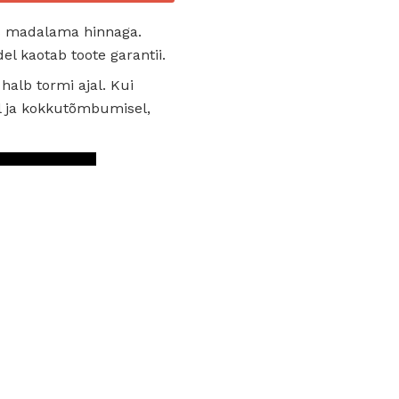
eks madalama hinnaga.
el kaotab toote garantii.
 halb tormi ajal. Kui
el ja kokkutõmbumisel,