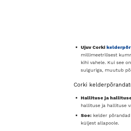
Ujuv Corki
kelderpõ
millimeetrilisest kum
kihi vahele. Kui see 
sulguriga, muutub põr
Corki kelderpõrandat
Hallituse ja hallitus
hallituse ja hallituse
Soe:
kelder põrandad 
küljest allapoole.