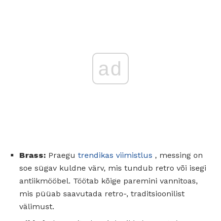
ad
Brass:
Praegu
trendikas viimistlus
, messing on
soe sügav kuldne värv, mis tundub retro või isegi
antiikmööbel. Töötab kõige paremini vannitoas,
mis püüab saavutada retro-, traditsioonilist
välimust.