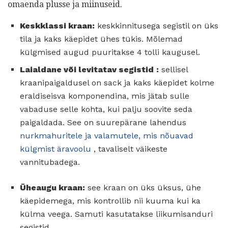
omaenda plusse ja miinuseid.
Keskklassi kraan:
keskkinnitusega segistil on üks
tila ja kaks käepidet ühes tükis. Mõlemad
külgmised augud puuritakse 4 tolli kaugusel.
Laialdane või levitatav segistid
:
sellisel
kraanipaigaldusel on sack ja kaks käepidet kolme
eraldiseisva komponendina, mis jätab sulle
vabaduse selle kohta, kui palju soovite seda
paigaldada. See on suurepärane lahendus
nurkmahuritele ja valamutele, mis nõuavad
külgmist äravoolu
, tavaliselt väikeste
vannitubadega.
Üheaugu kraan:
see kraan on üks üksus, ühe
käepidemega, mis kontrollib nii kuuma kui ka
külma veega. Samuti kasutatakse liikumisanduri
segistid.