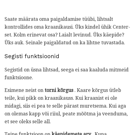
Saate määrata oma paigaldamise tüübi, lihtsalt
kontrollides oma kraanikausi. Üks kindel ühik Center-
set. Kolm erinevat osa? Laialt levinud. Üks käepide?
Üks auk. Seinale paigaldatud on ka lihtne tuvastada.
Segisti funktsioonid
Segistid on üsna lihtsad, seega ei saa kaaluda mitmeid
funktsioone.
Esimene neist on
torni kõrgus
. Kaare kõrgus ütleb
teile, kui pikk on kraanikauss. Kui kraanist ei ole
midagi, siis ei pea te selle pärast muretsema. Kui aga
on olemas kapp või riiul, peate mõõtma ja veenduma,
et see oleks selle all.
Teine funktsioon on
käepidemete arv
. Kuna