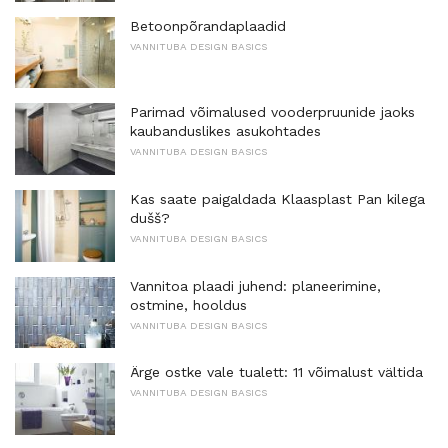
Betoonpõrandaplaadid
VANNITUBA DESIGN BASICS
Parimad võimalused vooderpruunide jaoks
kaubanduslikes asukohtades
VANNITUBA DESIGN BASICS
Kas saate paigaldada Klaasplast Pan kilega
dušš?
VANNITUBA DESIGN BASICS
Vannitoa plaadi juhend: planeerimine,
ostmine, hooldus
VANNITUBA DESIGN BASICS
Ärge ostke vale tualett: 11 võimalust vältida
VANNITUBA DESIGN BASICS