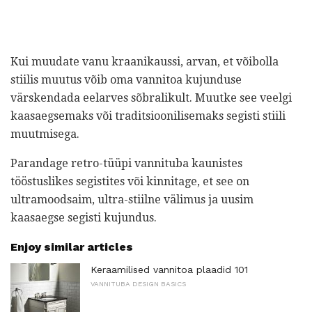
Kui muudate vanu kraanikaussi, arvan, et võibolla
stiilis muutus võib oma vannitoa kujunduse
värskendada eelarves sõbralikult. Muutke see veelgi
kaasaegsemaks või traditsioonilisemaks segisti stiili
muutmisega.
Parandage retro-tüüpi vannituba kaunistes
tööstuslikes segistites või kinnitage, et see on
ultramoodsaim, ultra-stiilne välimus ja uusim
kaasaegse segisti kujundus.
Enjoy similar articles
Keraamilised vannitoa plaadid 101
VANNITUBA DESIGN BASICS