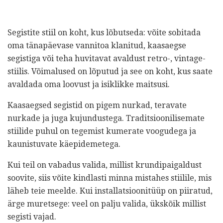
Segistite stiil on koht, kus lõbutseda: võite sobitada
oma tänapäevase vannitoa klanitud, kaasaegse
segistiga või teha huvitavat avaldust retro-, vintage-
stiilis. Võimalused on lõputud ja see on koht, kus saate
avaldada oma loovust ja isiklikke maitsusi.
Kaasaegsed segistid on pigem nurkad, teravate
nurkade ja juga kujundustega. Traditsioonilisemate
stiilide puhul on tegemist kumerate voogudega ja
kaunistuvate käepidemetega.
Kui teil on vabadus valida, millist krundipaigaldust
soovite, siis võite kindlasti minna mistahes stiilile, mis
läheb teie meelde. Kui installatsioonitüüp on piiratud,
ärge muretsege: veel on palju valida, ükskõik millist
segisti vajad.