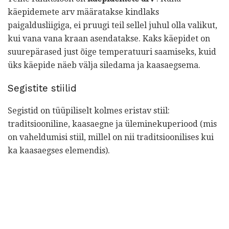
käepidemete arv määratakse kindlaks
paigaldusliigiga, ei pruugi teil sellel juhul olla valikut,
kui vana vana kraan asendatakse. Kaks käepidet on
suurepärased just õige temperatuuri saamiseks, kuid
üks käepide näeb välja siledama ja kaasaegsema.
Segistite stiilid
Segistid on tüüpiliselt kolmes eristav stiil:
traditsiooniline, kaasaegne ja üleminekuperiood (mis
on vaheldumisi stiil, millel on nii traditsioonilises kui
ka kaasaegses elemendis).