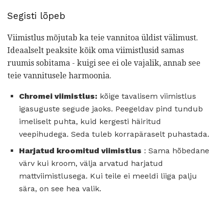
Segisti lõpeb
Viimistlus mõjutab ka teie vannitoa üldist välimust.
Ideaalselt peaksite kõik oma viimistlusid samas
ruumis sobitama - kuigi see ei ole vajalik, annab see
teie vannitusele harmoonia.
Chromei viimistlus:
kõige tavalisem viimistlus
igasuguste segude jaoks. Peegeldav pind tundub
imeliselt puhta, kuid kergesti häiritud
veepihudega. Seda tuleb korrapäraselt puhastada.
Harjatud kroomitud viimistlus
: Sama hõbedane
värv kui kroom, välja arvatud harjatud
mattviimistlusega. Kui teile ei meeldi liiga palju
sära, on see hea valik.