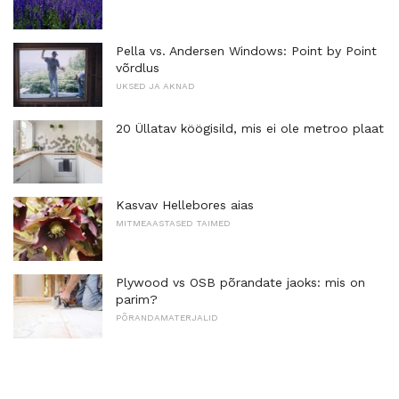
Pella vs. Andersen Windows: Point by Point
võrdlus
UKSED JA AKNAD
20 Üllatav köögisild, mis ei ole metroo plaat
Kasvav Hellebores aias
MITMEAASTASED TAIMED
Plywood vs OSB põrandate jaoks: mis on
parim?
PÕRANDAMATERJALID