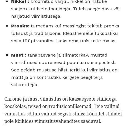
Nikkel
:
kroomitud varjul, nikkel on natuke
soojem kuldsete toonidega. Tuleb peegeldava või
harjatud viimistlusega.
Pronks:
tumedam kui messingist tekitab pronks
luksust ja traditsioone. Ideaalne selle luksusliku
spaa tüüpi vannitoa jaoks oma unistuste majas.
Must
:
tänapäevane ja silmatorkav, mustad
viimistlused suurenevad populaarsuse poolest.
See peidab mustuse hästi (eriti kui viimistlus on
matt) ja on kontrastiks kergete peeglite ja
valamutega.
Chrome ja must viimistlus on kaasaegsete stiilidega
kooskõlas, teised on traditsioonilisemad. Teie valitud
viimistlus sõltub valitud segisti stiilis; kõikidel stiilidel
pole kõikides viimistlusvahendites saadaval.