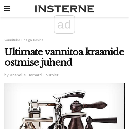
ad
Vannituba Design Basics
Ultimate vannitoa kraanide
ostmise juhend
by Anabelle Bernard Fournier