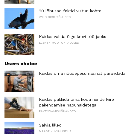
20 lõbusad faktid vulturi kohta
WILD BIRD TÕU INFO
Kuidas valida õige kruvi töö jaoks
ELEKTRIMOOTORI ALUSED
Users choice
Kuidas oma nõudepesumasinat parandada
Kuidas pakkida oma koda nende kiire
pakendamise näpunäidetega
PAKENDAMISNÕUANDED
Salvia lilled
MAASTIKUKUJUNDUS