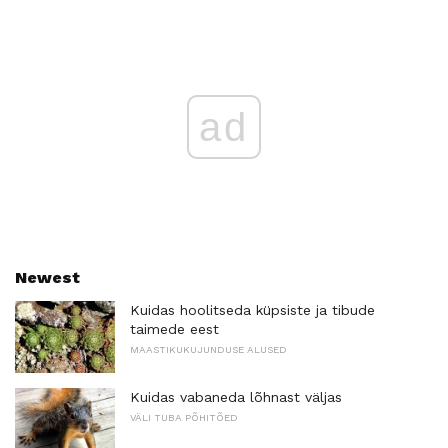
ad
Newest
Kuidas hoolitseda küpsiste ja tibude
taimede eest
MAASTIKUKUJUNDUSE ALUSED
Kuidas vabaneda lõhnast väljas
VÄLI TUBA PÕHITÕED