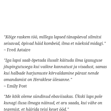
"Kõige raskem töö, millega lapsed tänapäeval silmitsi
seisavad, õpivad häid kombeid, ilma et näeksid midagi."
~ Fred Astaire
"Iga lapsi saab õpetada ilusalt käituda ilma igasuguse
jõupingutusega kui vaikne kannatust ja visadust, samas
kui halbade harjumuste kõrvaldamine pärast nende
omandamist on Heraklese ülesanne."
~ Emily Post
"Me kõik oleme sündinud ebaviisakas. Ükski laps pole
kunagi ilusa ilmaga näinud, et aru saada, kui vähe on
tegemist, et häirida teisi keset ööd."