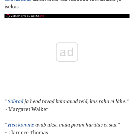
isekas.
ad
"
Sõbrad
ja head tavad kannavad teid, kus raha ei lähe."
~ Margaret Walker
"
Hea komme
avab uksi, mida parim haridus ei saa."
~ Clarence Thomas