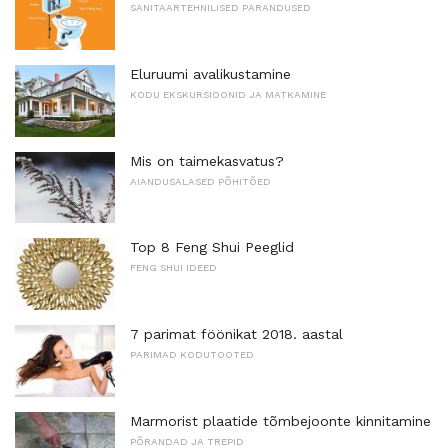
SANITAARTEHNILISED PARANDUSED
Eluruumi avalikustamine
KODU EKSKURSIOONID JA MATKAMINE
Mis on taimekasvatus?
AIANDUSALASED PÕHITÕED
Top 8 Feng Shui Peeglid
FENG SHUI IDEED
7 parimat föönikat 2018. aastal
PARIMAD KODUTOOTED
Marmorist plaatide tõmbejoonte kinnitamine
PÕRANDAD JA TREPID