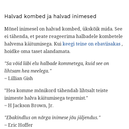
Halvad kombed ja halvad inimesed
Mõnel inimesel on halvad kombed, ükskõik mida. See
ei tähenda, et peate reageerima halbadele kombetele
halvema käitumisega. Kui
keegi teine ​​on ebaviisakas
,
hoidke oma taset alandamata.
"Sa võid läbi elu halbade kommetega, kuid see on
lihtsam hea meelega."
~ Lillian Gish
"Hea komme mõnikord tähendab lihtsalt teiste
inimeste halva käitumisega tegemist."
~ H Jackson Brown, Jr.
"Ebakindlus on nõrga inimese jõu jäljendus."
~ Eric Hoffer