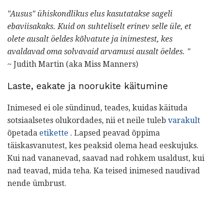
"Ausus" ühiskondlikus elus kasutatakse sageli
ebaviisakaks. Kuid on suhteliselt erinev selle üle, et
olete ausalt öeldes kõlvatute ja inimestest, kes
avaldavad oma solvavaid arvamusi ausalt öeldes. "
~ Judith Martin (aka Miss Manners)
Laste, eakate ja noorukite käitumine
Inimesed ei ole sündinud, teades, kuidas käituda
sotsiaalsetes olukordades, nii et neile tuleb
varakult
õpetada
etikette
. Lapsed peavad õppima
täiskasvanutest, kes peaksid olema head eeskujuks.
Kui nad vananevad, saavad nad rohkem usaldust, kui
nad teavad, mida teha. Ka teised inimesed naudivad
nende ümbrust.