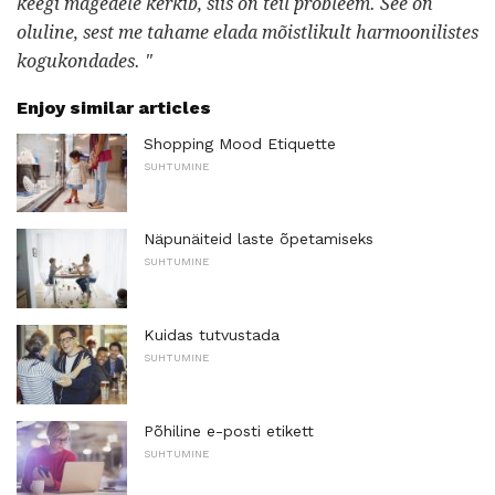
keegi mägedele kerkib, siis on teil probleem. See on
oluline, sest me tahame elada mõistlikult harmoonilistes
kogukondades. "
Enjoy similar articles
Shopping Mood Etiquette
SUHTUMINE
Näpunäiteid laste õpetamiseks
SUHTUMINE
Kuidas tutvustada
SUHTUMINE
Põhiline e-posti etikett
SUHTUMINE