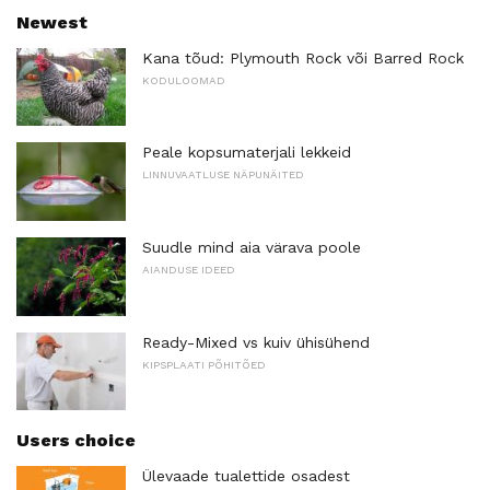
Newest
Kana tõud: Plymouth Rock või Barred Rock
KODULOOMAD
Peale kopsumaterjali lekkeid
LINNUVAATLUSE NÄPUNÄITED
Suudle mind aia värava poole
AIANDUSE IDEED
Ready-Mixed vs kuiv ühisühend
KIPSPLAATI PÕHITÕED
Users choice
Ülevaade tualettide osadest