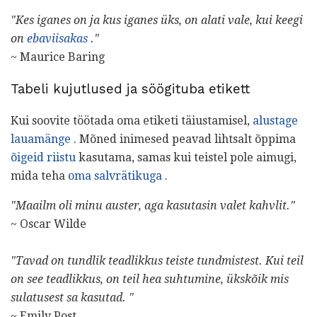
"Kes iganes on ja kus iganes üks, on alati vale, kui keegi
on
ebaviisakas
."
~ Maurice Baring
Tabeli kujutlused ja söögituba etikett
Kui soovite töötada oma etiketi täiustamisel,
alustage
lauamänge
. Mõned inimesed peavad lihtsalt õppima
õigeid riistu
kasutama, samas kui teistel pole aimugi,
mida teha
oma salvrätikuga
.
"Maailm oli minu auster, aga kasutasin valet kahvlit."
~ Oscar Wilde
"Tavad on tundlik teadlikkus teiste tundmistest.
Kui teil
on see teadlikkus, on teil hea suhtumine, ükskõik mis
sulatusest sa kasutad. "
~ Emily Post