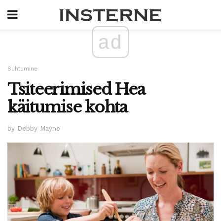
ad
Suhtumine
Tsiteerimised Hea
käitumise kohta
by Debby Mayne