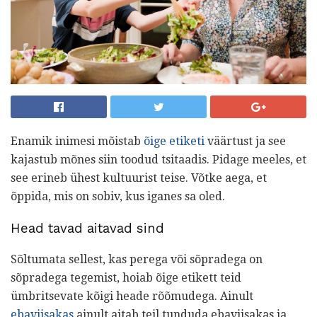
Enamik inimesi mõistab
õige etiketi
väärtust ja see
kajastub mõnes siin toodud tsitaadis. Pidage meeles, et
see erineb ühest kultuurist teise. Võtke aega, et
õppida, mis on sobiv, kus iganes sa oled.
Head tavad aitavad sind
Sõltumata sellest, kas perega või sõpradega on
sõpradega tegemist, hoiab õige etikett teid
ümbritsevate kõigi heade rõõmudega. Ainult
ebaviisakas
ainult aitab teil tunduda ebaviisakas ja