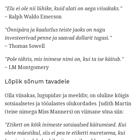
"Elu ei ole nii lühike, kuid alati on aega viisakaks."
~ Ralph Waldo Emerson
"Õnnipära ja kaalutlus teiste jaoks on nagu
investeerivad penne ja saavad dollarit tagasi."
~ Thomas Sowell
"Pole tähtis, mis inimese nimi on, kui ta ise käitub."
~ LM Montgomery
Lõplik sõnum tavadele
Olla viisakas, lugupidav ja meeldiv, on oluline kõigis
sotsiaalsetes ja tööalastes olukordades. Judith Martin
(teise nimega Miss Manners) on viimane sõna siin:
"Etikett on kõik inimeste sotsiaalsed käitumised. Kui
olete mäestikul, siis ei pea te etiketti muretsema, kui