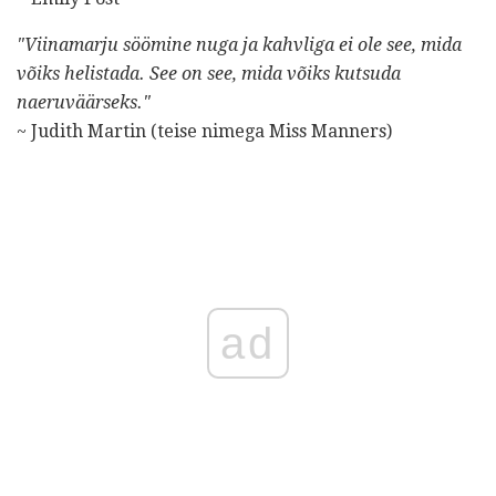
"Viinamarju söömine nuga ja kahvliga ei ole see, mida
võiks helistada. See on see, mida võiks kutsuda
naeruväärseks."
~ Judith Martin (teise nimega Miss Manners)
ad