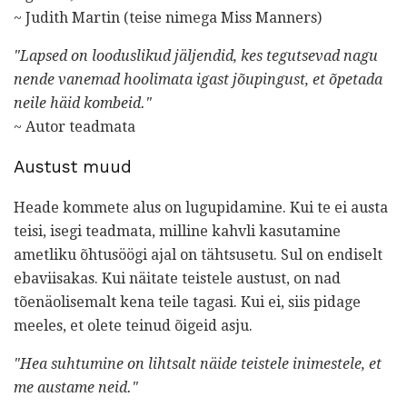
~ Judith Martin (teise nimega Miss Manners)
"Lapsed on looduslikud jäljendid, kes tegutsevad nagu
nende vanemad hoolimata igast jõupingust, et õpetada
neile häid kombeid."
~ Autor teadmata
Austust muud
Heade kommete alus on lugupidamine. Kui te ei austa
teisi, isegi teadmata, milline kahvli kasutamine
ametliku õhtusöögi ajal on tähtsusetu. Sul on endiselt
ebaviisakas. Kui näitate teistele austust, on nad
tõenäolisemalt kena teile tagasi. Kui ei, siis pidage
meeles, et olete teinud õigeid asju.
"Hea suhtumine on lihtsalt näide teistele inimestele, et
me austame neid."