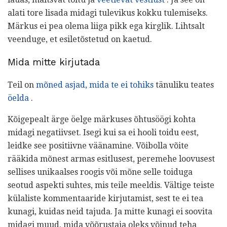
alati tore lisada midagi tulevikus kokku tulemiseks.
Märkus ei pea olema liiga pikk ega kirglik. Lihtsalt
veenduge, et esiletõstetud on kaetud.
Mida mitte kirjutada
Teil on
mõned asjad, mida te ei tohiks
tänuliku teates
öelda
.
Kõigepealt ärge öelge märkuses õhtusöögi kohta
midagi negatiivset. Isegi kui sa ei hooli toidu eest,
leidke see positiivne väänamine. Võibolla võite
rääkida mõnest armas esitlusest, peremehe loovusest
sellises unikaalses roogis või mõne selle toiduga
seotud aspekti suhtes, mis teile meeldis. Vältige teiste
külaliste kommentaaride kirjutamist, sest te ei tea
kunagi, kuidas neid tajuda. Ja mitte kunagi ei soovita
midagi muud, mida võõrustaja oleks võinud teha