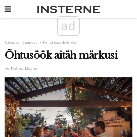
ad
Etikett ja nõuanded
Kiri ja kaardi etikett
Õhtusöök aitäh märkusi
by Debby Mayne