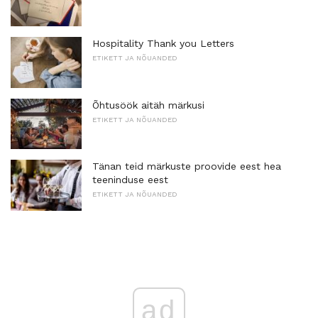
Hospitality Thank you Letters
ETIKETT JA NÕUANDED
Õhtusöök aitäh märkusi
ETIKETT JA NÕUANDED
Tänan teid märkuste proovide eest hea
teeninduse eest
ETIKETT JA NÕUANDED
ad