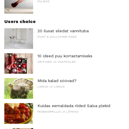
PULMAD
Users choice
20 ilusat siledat vannituba
PAINT & WALLPAPER IDEED
10 ideed puu korrastamiseks
ÜRITUSED JA OSAPOOLED
Mida kalad söövad?
LINNUD JA LINNUD
Kuidas eemaldada riided Salsa plekid
PESEMISPRILLID JA LÕHNAD