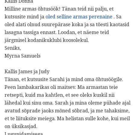
Kallis Donna
Milline armas õhtusöök! Tänan teid nii palju, et
kutsusite mind ja
oled selline armas perenaine
. Sa
oled alati olnud suurepärase koka ja sa tõesti kaotasid
lasagna tassiga ennast. Loodan, et näeme teid
järgmisel kodanikuklubi koosolekul.
Seniks,
Myrna Samuels
Kallis James ja Judy
Tänan, et kutsusite Sarahi ja mind oma õhtusöögile.
Peen lambakarikas oli maitsev. Ma armastan teie
retsepti, kuid ma kahtlen, et see oleks kuskil nii
lähedal kui sinu oma. Sarah ja mina oleme pühade ajal
avatud sõprade jaoks mõned sõbrad, ja me tahaksime,
et te liituksite meiega. Ma helistan sulle kohe, kui meil
on üksikasjad.
Lugupidamisega