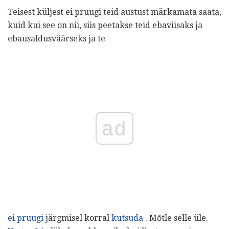
Teisest küljest ei pruugi teid austust märkamata saata,
kuid kui see on nii, siis peetakse teid ebaviisaks ja
ebausaldusväärseks ja te
ad
ei pruugi
järgmisel korral
kutsuda
. Mõtle selle üle.