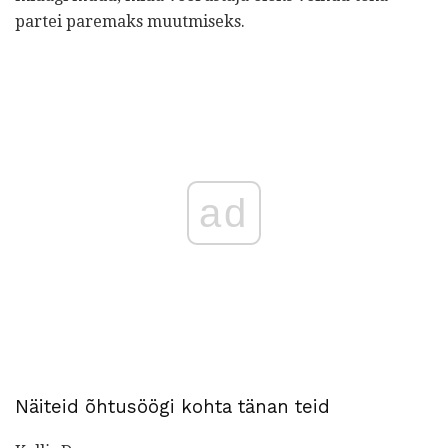
partei paremaks muutmiseks.
ad
Näiteid õhtusöögi kohta tänan teid