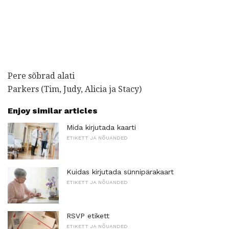
Pere sõbrad alati
Parkers (Tim, Judy, Alicia ja Stacy)
Enjoy similar articles
Mida kirjutada kaarti
ETIKETT JA NÕUANDED
Kuidas kirjutada sünnipärakaart
ETIKETT JA NÕUANDED
RSVP etikett
ETIKETT JA NÕUANDED