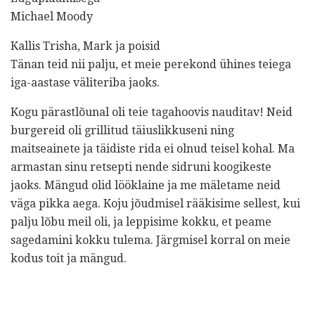
Michael Moody
Kallis Trisha, Mark ja poisid
Tänan teid nii palju, et meie perekond ühines teiega
iga-aastase väliteriba jaoks.
Kogu pärastlõunal oli teie tagahoovis nauditav! Neid
burgereid oli grillitud täiuslikkuseni ning
maitseainete ja täidiste rida ei olnud teisel kohal. Ma
armastan sinu retsepti nende sidruni koogikeste
jaoks. Mängud olid lööklaine ja me mäletame neid
väga pikka aega. Koju jõudmisel rääkisime sellest, kui
palju lõbu meil oli, ja leppisime kokku, et peame
sagedamini kokku tulema. Järgmisel korral on meie
kodus toit ja mängud.