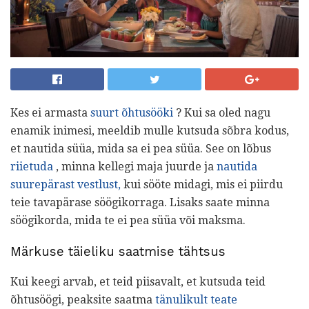
Kes ei armasta
suurt õhtusööki
? Kui sa oled nagu
enamik inimesi, meeldib mulle kutsuda sõbra kodus,
et nautida süüa, mida sa ei pea süüa. See on lõbus
riietuda
, minna kellegi maja juurde ja
nautida
suurepärast vestlust,
kui sööte midagi, mis ei piirdu
teie tavapärase söögikorraga. Lisaks saate minna
söögikorda, mida te ei pea süüa või maksma.
Märkuse täieliku saatmise tähtsus
Kui keegi arvab, et teid piisavalt, et kutsuda teid
õhtusöögi, peaksite saatma
tänulikult teate