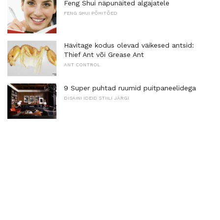
Feng Shui näpunäited algajatele
FENG SHUI PÕHITÕED
Hävitage kodus olevad väikesed antsid:
Thief Ant või Grease Ant
ANT CONTROL
9 Super puhtad ruumid puitpaneelidega
DISAINI IDEID STIILI JÄRGI