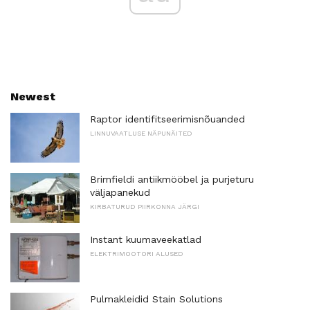
Newest
Raptor identifitseerimisnõuanded
LINNUVAATLUSE NÄPUNÄITED
Brimfieldi antiikmööbel ja purjeturu
väljapanekud
KIRBATURUD PIIRKONNA JÄRGI
Instant kuumaveekatlad
ELEKTRIMOOTORI ALUSED
Pulmakleidid Stain Solutions