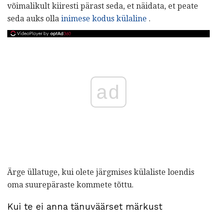
võimalikult kiiresti pärast seda, et näidata, et peate
seda auks olla
inimese kodus külaline
.
ad
Ärge üllatuge, kui olete järgmises külaliste loendis
oma suurepäraste kommete tõttu.
Kui te ei anna tänuväärset märkust