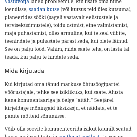
Vastuvõtja
läheb probleemile, kui lisate oma nime
loendisse,
saadan kutse
(või kutsus teid üles kutsuma),
planeerides sööki (sageli vastavalt eelistustele ja
terviseküsimustele), toidu ostmist, eine valmistamist,
maja puhastamist, olles armuline, kui te seal viibite,
teenindate ja puhastate pärast seda, kui olete läinud.
See on palju tööd. Vähim, mida saate teha, on lasta tal
teada, kui palju te hindate seda.
Mida kirjutada
Kui kirjutad oma tänud märkuse õhtusöögipartei
võõrustajale, tehke see isiklikuks, kui saate. Alusta
kena kommentaariga ja öelge "aitäh." Seejärel
kirjeldage mõningaid üksikasju, et näidata, et te
panite mõtteid sõnumisse.
Võib-olla soovite kommenteerida isikut kaunilt seatud
lauas, maitsvat toitu ja
veetlevat vestlust
. Ja see on