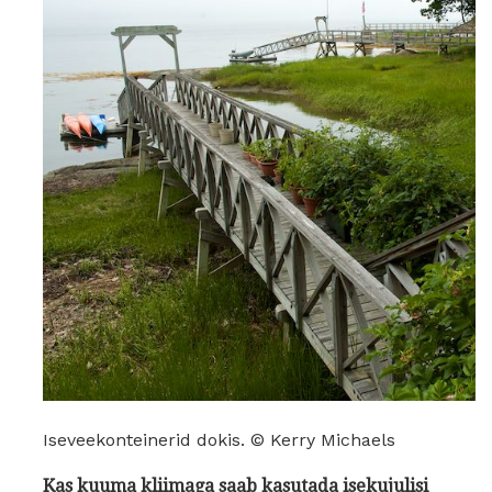
Iseveekonteinerid dokis. © Kerry Michaels
Kas kuuma kliimaga saab kasutada isekujulisi