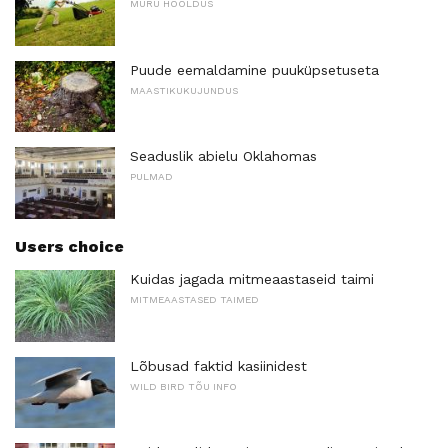
MURU HOOLDUS
Puude eemaldamine puuküpsetuseta
MAASTIKUKUJUNDUS
Seaduslik abielu Oklahomas
PULMAD
Users choice
Kuidas jagada mitmeaastaseid taimi
MITMEAASTASED TAIMED
Lõbusad faktid kasiinidest
WILD BIRD TÕU INFO