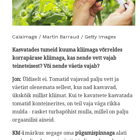
Caiaimage / Martin Barraud / Getty Images
Kasvatades tumeid kuuma kliimaga võrreldes
korrapärase kliimaga, kas nende vett vajab
teineteisest?
Või nende väetis vajab?
Jon:
Üldiselt ei. Tomatid vajavad palju vett ja
väetist olenemata sellest, kus nad kasvavad,
ükskõik millist kliimat. Kui te kavatsete kasvatada
tomatid konteinerites, on teil vaja väga rikka
mulda - rasket turbapõhist mulla, millel on palju
orgaanilisi aineid.
KM-i
märkus: segage oma
pügamispinnaga
alati