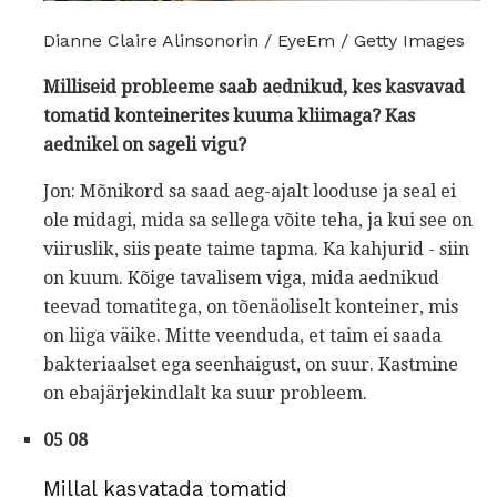
Dianne Claire Alinsonorin / EyeEm / Getty Images
Milliseid probleeme saab aednikud, kes kasvavad
tomatid konteinerites kuuma kliimaga?
Kas
aednikel on sageli vigu?
Jon: Mõnikord sa saad aeg-ajalt looduse ja seal ei
ole midagi, mida sa sellega võite teha, ja kui see on
viiruslik, siis peate taime tapma. Ka kahjurid - siin
on kuum. Kõige tavalisem viga, mida aednikud
teevad tomatitega, on tõenäoliselt konteiner, mis
on liiga väike. Mitte veenduda, et taim ei saada
bakteriaalset ega seenhaigust, on suur. Kastmine
on ebajärjekindlalt ka suur probleem.
05 08
Millal kasvatada tomatid