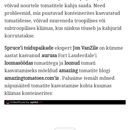
võivad noortele tomatitele kahju saada. Need
probleemid, mis puutuvad konteinerites kasvatatud
tomatidesse, võivad suureneda troopilises või
subtroopilises kliimas, kus niiskus tõuseb ja kahjurid
korrutatakse.
Spruce'i toidupaikade
ekspert
Jon VanZile
on kümme
aastat kasvanud
aurusa
Fort Lauderdale'i
loomasöödas
tomatitega ja
loonud
tomati
kasvatamiseks mõeldud
amazing
tomatite blogi
amazingtomatoes.com'is
. Palusime temalt mõned
näpunäited tomatite kasvatamise kohta kuumas
kliimas konteinerites: