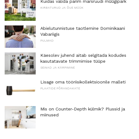
Kuidas valida parim marsruudi müügipark
KIRBATURUD JA ÕUE MÜÜK
Abielutunnistuse taotlemine Dominikaani
Vabariigis
PULMAD
Käesolev juhend aitab selgitada kodudes
kasutatavate trimmimise tüüpe
SEINAD JA KÄRPIMINE
Lisage oma tööriisikollektsioonile malleti
PLAATIDE PÕRANDAKATE
Mis on Counter-Depth külmik? Plussid ja
miinused