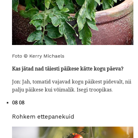
Foto © Kerry Michaels
Kas jätad nad täiesti päikese kätte kogu päeva?
Jon: Jah, tomatid vajavad kogu päikest pidevalt, nii
palju päikese kui võimalik. Isegi troopikas.
08 08
Rohkem ettepanekuid