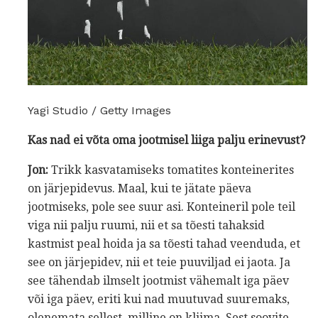
Yagi Studio / Getty Images
Kas nad ei võta oma jootmisel liiga palju erinevust?
Jon:
Trikk kasvatamiseks tomatites konteinerites
on järjepidevus. Maal, kui te jätate päeva
jootmiseks, pole see suur asi. Konteineril pole teil
viga nii palju ruumi, nii et sa tõesti tahaksid
kastmist peal hoida ja sa tõesti tahad veenduda, et
see on järjepidev, nii et teie puuviljad ei jaota. Ja
see tähendab ilmselt jootmist vähemalt iga päev
või iga päev, eriti kui nad muutuvad suuremaks,
olenemata sellest, milline on kliima. Sest soovite