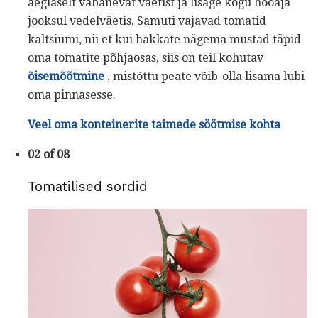
aeglaselt vabanevat väetist ja lisage kogu hooaja
jooksul vedelväetis. Samuti vajavad tomatid
kaltsiumi, nii et kui hakkate nägema mustad täpid
oma tomatite põhjaosas, siis on teil kohutav
õisemõõtmine
, mistõttu peate võib-olla lisama lubi
oma pinnasesse.
Veel oma konteinerite taimede söötmise kohta
02 of 08
Tomatilised sordid