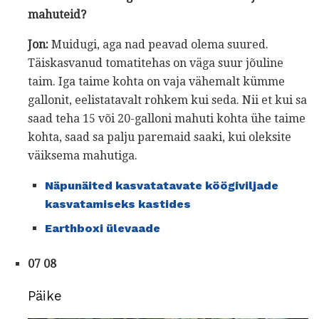
mahuteid?
Jon:
Muidugi, aga nad peavad olema suured.
Täiskasvanud tomatitehas on väga suur jõuline
taim. Iga taime kohta on vaja vähemalt kümme
gallonit, eelistatavalt rohkem kui seda. Nii et kui sa
saad teha 15 või 20-galloni mahuti kohta ühe taime
kohta, saad sa palju paremaid saaki, kui oleksite
väiksema mahutiga.
Näpunäited kasvatatavate köögiviljade
kasvatamiseks kastides
Earthboxi ülevaade
07 08
Päike