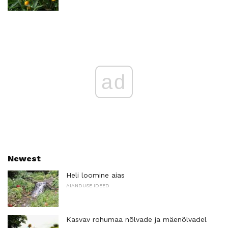
ad
Newest
Heli loomine aias
AIANDUSE IDEED
Kasvav rohumaa nõlvade ja mäenõlvadel