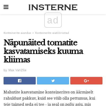
ad
Konteinerite aiandus
Konteinerite aiatööriistad
Näpunäited tomatite
kasvatamiseks kuuma
kliimas
by Max VanZile
Mahutite kasvatamine konteinerites on äärmiselt
rahuldust pakkuv, kuid see võib olla pettumus, kui
teie taimed seda ei tee - ja seal on
palju
asju, mis