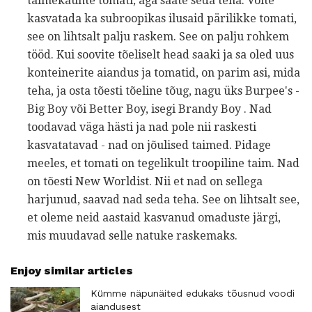
taimekaunte tomati, aga saate seda teha. Võite
kasvatada ka subroopikas ilusaid pärilikke tomati,
see on lihtsalt palju raskem. See on palju rohkem
tööd. Kui soovite tõeliselt head saaki ja sa oled uus
konteinerite aiandus ja tomatid, on parim asi, mida
teha, ja osta tõesti tõeline tõug, nagu üks Burpee's -
Big Boy või Better Boy, isegi Brandy Boy . Nad
toodavad väga hästi ja nad pole nii raskesti
kasvatatavad - nad on jõulised taimed. Pidage
meeles, et tomati on tegelikult troopiline taim. Nad
on tõesti New Worldist. Nii et nad on sellega
harjunud, saavad nad seda teha. See on lihtsalt see,
et oleme neid aastaid kasvanud omaduste järgi,
mis muudavad selle natuke raskemaks.
Enjoy similar articles
Kümme näpunäited edukaks tõusnud voodi
aiandusest