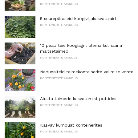
KONTEINERITE AIANDUS
5 suurepäraseid köögiviljakasvatajaid
KONTEINERITE AIANDUS
10 peab teie köögiagril olema kulinaaria
maitsetaimed
KONTEINERITE AIANDUS
Näpunäiteid taimekonteinerite valimise kohta
KONTEINERITE AIANDUS
Alusta taimede kasvatamist pottides
KONTEINERITE AIANDUS
Kasvav kumquat konteinerites
KONTEINERITE AIANDUS