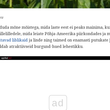
au
uda mõne mõistega, mida laste eest ei peaks mainima, kuid
illelilledele, mida leiate Põhja-Ameerika piirkondades ja 
tavad liblikaid
ja linde ning taimed on enamasti putukate j
aldab atraktiivseid burgund-hued lehestikku.
ad