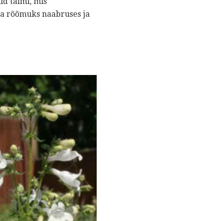
id taimi, mis
ika rõõmuks naabruses ja