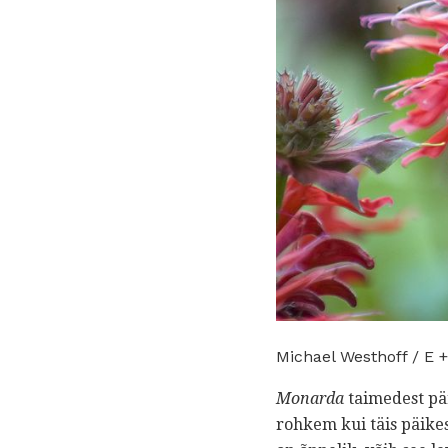
Michael Westhoff / E +
Monarda
taimedest pär
rohkem kui täis päikes