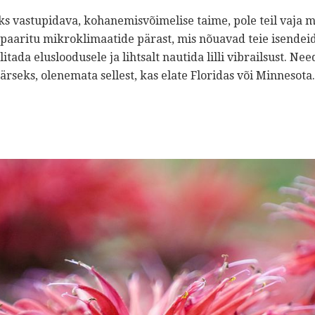
aoks vastupidava, kohanemisvõimelise taime, pole teil vaja 
paaritu mikroklimaatide pärast, mis nõuavad teie isendeid.
ada elusloodusele ja lihtsalt nautida lilli vibrailsust. Need
ärseks, olenemata sellest, kas elate Floridas või Minnesota.