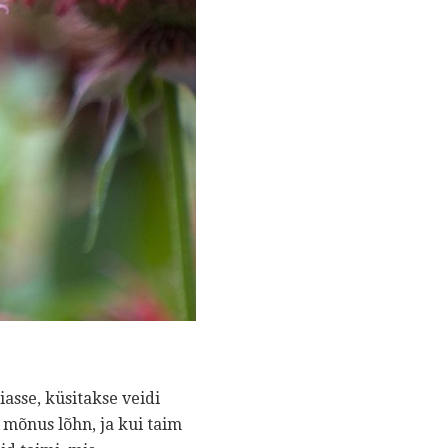
sse, küsitakse veidi
 mõnus lõhn, ja kui taim