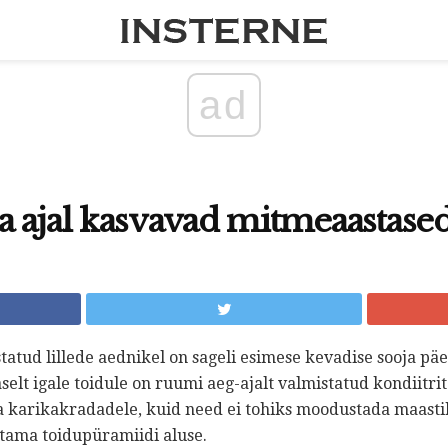
ad
 ajal kasvavad mitmeaastased 
statud lillede aednikel on sageli esimese kevadise sooja päe
elt igale toidule on ruumi aeg-ajalt valmistatud kondiitrit
 karikakradadele, kuid need ei tohiks moodustada maasti
tama toidupüramiidi aluse.