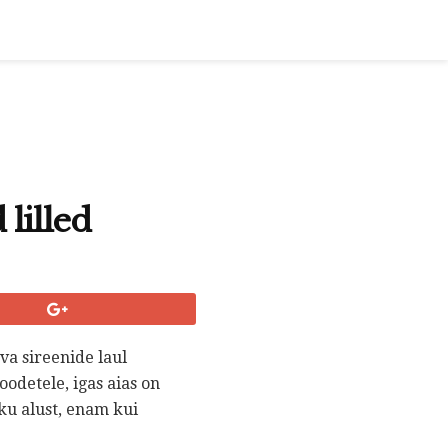
lilled
va sireenide laul
oodetele, igas aias on
ku alust, enam kui