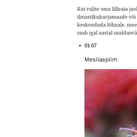
Kui valite oma lilleaia j
ilmastikukarjamaade või 
keskenduda lõhnale, meelit
saab igal aastal usaldusvä
01 07
Mesilaspiim