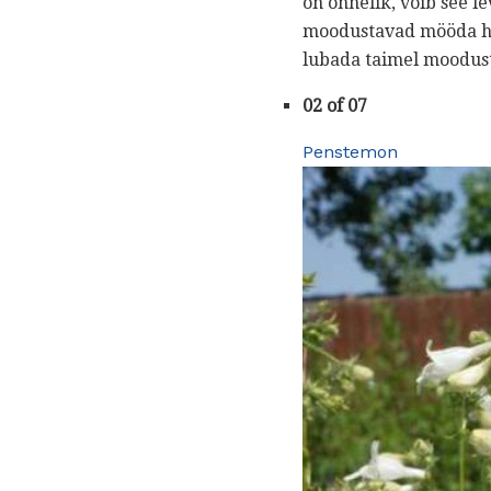
on õnnelik, võib see 
moodustavad mööda hiil
lubada taimel moodust
02 of 07
Penstemon