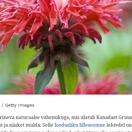
 / Getty Images
ineva naturaalse vahemikuga, mis ulatub Kanadast Gruusia
t ja niisket mulda. Selle
loodusliku lilleseemne
lehtedel on