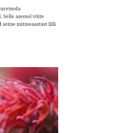
muretseda
 Selle asemel võite
 seitse mitmeaastast lilli