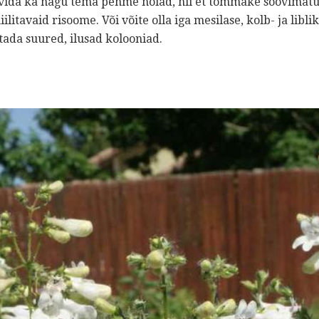
levida ka nagu tema pehme nõiad, nii et tõmmake soovimatu
itavaid risoome. Või võite olla iga mesilase, kolb- ja libl
ada suured, ilusad kolooniad.