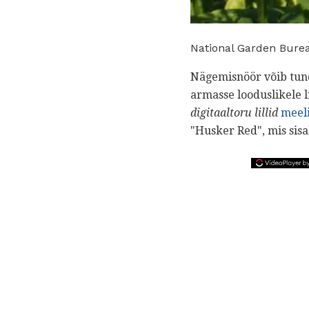
National Garden Bure
Nägemisnöör võib tund
armasse looduslikele l
digitaaltoru lillid
meeli
"Husker Red", mis sis