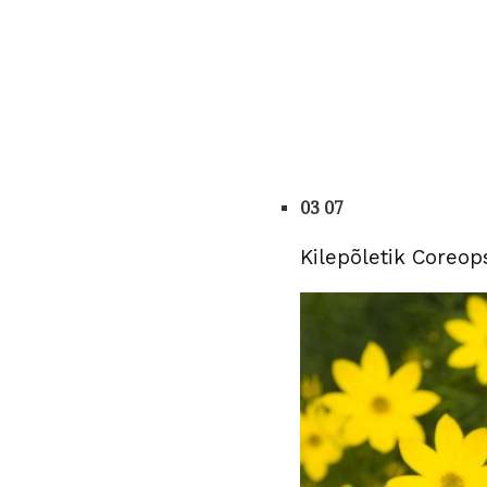
03 07
Kilepõletik Coreop