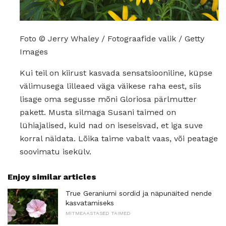
Foto © Jerry Whaley / Fotograafide valik / Getty
Images
Kui teil on kiirust kasvada sensatsiooniline, küpse
välimusega lilleaed väga väikese raha eest, siis
lisage oma segusse mõni Gloriosa pärlmutter
pakett. Musta silmaga Susani taimed on
lühiajalised, kuid nad on iseseisvad, et iga suve
korral näidata. Lõika taime vabalt vaas, või peatage
soovimatu isekülv.
Enjoy similar articles
True Geraniumi sordid ja näpunäited nende
kasvatamiseks
MITMEAASTASED TAIMED