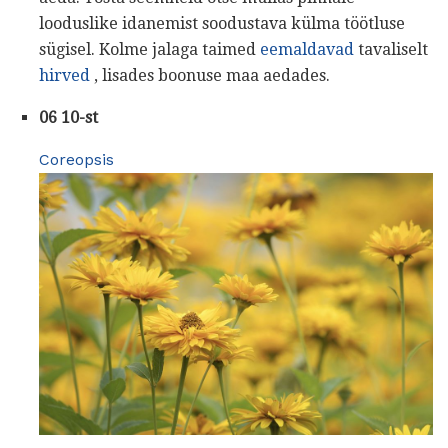
looduslike idanemist soodustava külma töötluse
sügisel. Kolme jalaga taimed
eemaldavad
tavaliselt
hirved
, lisades boonuse maa aedades.
06 10-st
Coreopsis