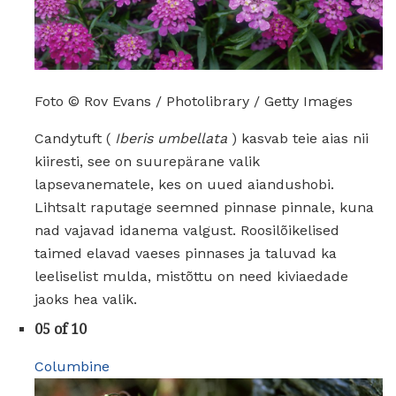
Foto © Rov Evans / Photolibrary / Getty Images
Candytuft (
Iberis umbellata
) kasvab teie aias nii
kiiresti, see on suurepärane valik
lapsevanematele, kes on uued aiandushobi.
Lihtsalt raputage seemned pinnase pinnale, kuna
nad vajavad idanema valgust. Roosilõikelised
taimed elavad vaeses pinnases ja taluvad ka
leeliselist mulda, mistõttu on need kiviaedade
jaoks hea valik.
05 of 10
Columbine