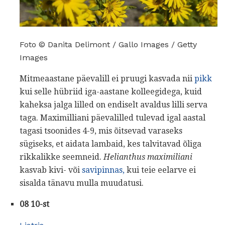
Foto © Danita Delimont / Gallo Images / Getty
Images
Mitmeaastane päevalill ei pruugi kasvada nii
pikk
kui selle hübriid iga-aastane kolleegidega, kuid
kaheksa jalga lilled on endiselt avaldus lilli serva
taga. Maximilliani päevalilled tulevad igal aastal
tagasi tsoonides 4-9, mis õitsevad varaseks
sügiseks, et aidata lambaid, kes talvitavad õliga
rikkalikke seemneid.
Helianthus maximiliani
kasvab kivi- või
savipinnas,
kui teie eelarve ei
sisalda tänavu mulla muudatusi.
08 10-st