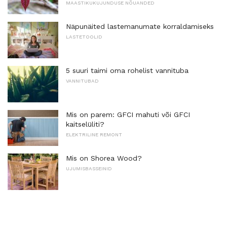
MAASTIKUKUJUNDUSE NÕUANDED
Näpunäited lastemanumate korraldamiseks
LASTETOOLID
5 suuri taimi oma rohelist vannituba
VANNITUBAD
Mis on parem: GFCI mahuti või GFCI
kaitselüliti?
ELEKTRILINE REMONT
Mis on Shorea Wood?
UJUMISBASSEINID