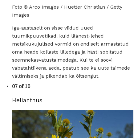
Foto © Arco Images / Huetter Christian / Getty
Images
Iga-aastaselt on sisse viidud uued
tuumikpuuvetikad, kuid läänest-lehed
metsikukujulised vormid on endiselt armastatud
oma heade kollaste lilledega ja hästi sobitatud
seemnekasvatustaimedega. Kui te ei soovi
vabatahtlikena aeda, peatub see ka uute taimede
vältimiseks ja pikendab ka õitsengut.
07 of 10
Helianthus