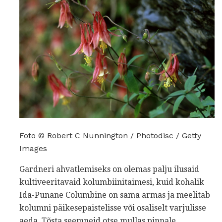
Foto © Robert C Nunnington / Photodisc / Getty
Images
Gardneri ahvatlemiseks on olemas palju ilusaid
kultiveeritavaid kolumbiinitaimesi, kuid kohalik
Ida-Punane Columbine on sama armas ja meelitab
kolumni päikesepaistelisse või osaliselt varjulisse
aeda. Tõsta seemneid otse mullas pinnale