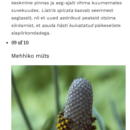
keskmine pinnas ja aeg-ajalt vihma kuumemates
suvekuudes.
Liatris spicata
kasvab seemnest
aeglaselt, nii et uued aednikud peaksid otsima
siirdamist, et
asuda hästi kuivatatud
päikeseliste
aiapiirkondadega.
09 of 10
Mehhiko müts