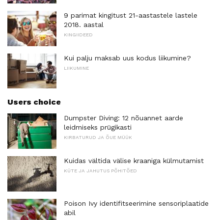
9 parimat kingitust 21-aastastele lastele
2018. aastal
KINGIIDEED
Kui palju maksab uus kodus liikumine?
LIIKUMINE
Users choice
Dumpster Diving: 12 nõuannet aarde
leidmiseks prügikasti
KIRBATURUD JA ÕUE MÜÜK
Kuidas vältida välise kraaniga külmutamist
KÜTE JA JAHUTUS PÕHITÕED
Poison Ivy identifitseerimine sensoriplaatide
abil