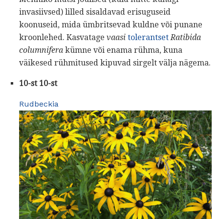
invasiivsed) lilled sisaldavad erisuguseid
koonuseid, mida ümbritsevad kuldne või punane
kroonlehed. Kasvatage
vaasi
tolerantset
Ratibida
columnifera
kümne või enama rühma, kuna
väikesed rühmitused kipuvad sirgelt välja nägema.
10-st 10-st
Rudbeckia