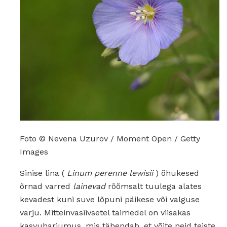
Foto © Nevena Uzurov / Moment Open / Getty
Images
Sinise lina (
Linum perenne lewisii
) õhukesed
õrnad varred
lainevad
rõõmsalt tuulega alates
kevadest kuni suve lõpuni päikese või valguse
varju. Mitteinvasiivsetel taimedel on viisakas
kasvuharjumus, mis tähendab, et võite neid teiste