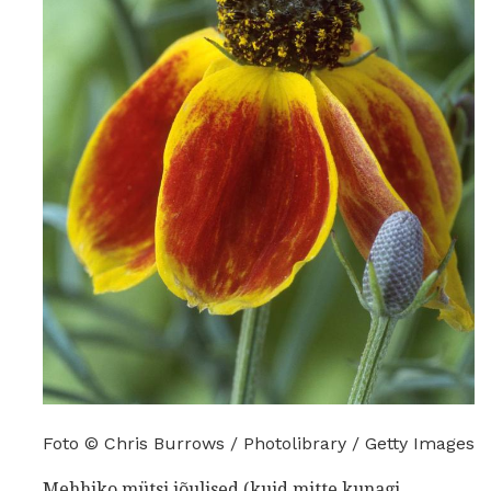
Foto © Chris Burrows / Photolibrary / Getty Images
Mehhiko mütsi jõulised (kuid mitte kunagi