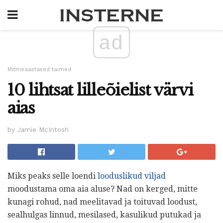
ad
Mitmeaastased taimed
10 lihtsat lilleõielist värvi
aias
by Jamie McIntosh
Miks peaks selle loendi
looduslikud viljad
moodustama oma aia aluse? Nad on kerged, mitte
kunagi rohud, nad meelitavad ja toituvad loodust,
sealhulgas linnud, mesilased, kasulikud putukad ja