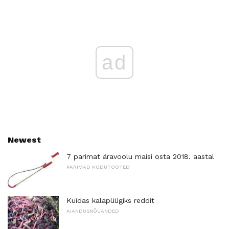
ad
Newest
7 parimat äravoolu maisi osta 2018. aastal
PARIMAD KODUTOOTED
Kuidas kalapüügiks reddit
AIANDUSNÕUANDED