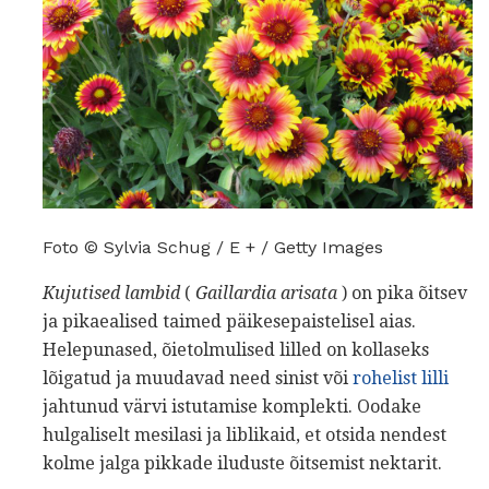
Foto © Sylvia Schug / E + / Getty Images
Kujutised lambid
(
Gaillardia arisata
) on pika õitsev
ja pikaealised taimed päikesepaistelisel aias.
Helepunased, õietolmulised lilled on kollaseks
lõigatud ja muudavad need sinist või
rohelist lilli
jahtunud värvi istutamise komplekti. Oodake
hulgaliselt mesilasi ja liblikaid, et otsida nendest
kolme jalga pikkade iluduste õitsemist nektarit.