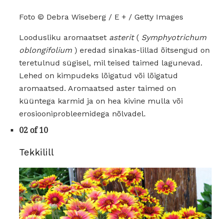
Foto © Debra Wiseberg / E + / Getty Images
Loodusliku aromaatset
asterit
(
Symphyotrichum
oblongifolium
) eredad sinakas-lillad õitsengud on
teretulnud sügisel, mil teised taimed lagunevad.
Lehed on kimpudeks lõigatud või lõigatud
aromaatsed. Aromaatsed aster taimed on
küüntega karmid ja on hea kivine mulla või
erosiooniprobleemidega nõlvadel.
02 of 10
Tekkilill