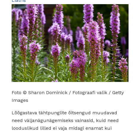
Liatris
Foto © Sharon Dominick / Fotograafi valik / Getty
Images
Lõõgastava tähtpunglite õitsengud muudavad
need väljanägunägemiseks vainasid, kuid need
looduslikud lilled ei vaja midagi enamat kui