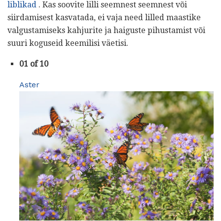
liblikad
. Kas soovite lilli seemnest seemnest või
siirdamisest kasvatada, ei vaja need lilled maastike
valgustamiseks kahjurite ja haiguste pihustamist või
suuri koguseid keemilisi väetisi.
01 of 10
Aster