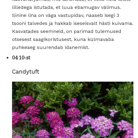
lilledega istutada, et luua ebamugav välimus.
Sinine lina on väga vastupidav, naaseb isegi 3
tsooni talvedes ja hakkab iseseisvalt hästi kuivama.
Kasvatades seemneid, on parimad tulemused
otsesest saagikoristusest, kuna külmavaba
puhkeaeg suurendab idanemist.
04 10-st
Candytuft