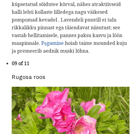
küpsetatud sõidutee kõrval, nähes atraktiivseid
halli lehti kollaste lilledega nagu väikesed
pompomad kevadel . Lavendeli puuvill ei talu
rikkalikku pinnast ega täiendavat niisutust; see
vastab hellitamisele, pannes paksu kasvu ja löön
maapinnale.
Pŋgamine
hoiab taime mounded kuju
ja premeerib aednik muski lõhna.
09 of 11
Rugosa roos