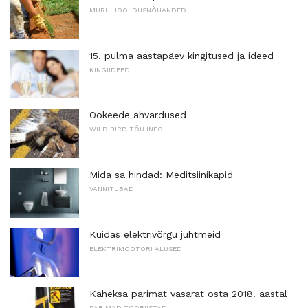
MURU HOOLDUSNÕUANDED
15. pulma aastapäev kingitused ja ideed
KINGIIDEED
Ookeede ähvardused
WILD BIRD TÕU INFO
Mida sa hindad: Meditsiinikapid
VANNITUBAD
Kuidas elektrivõrgu juhtmeid
ELEKTRIMOOTORI ALUSED
Kaheksa parimat vasarat osta 2018. aastal
PARIMAD TÖÖRIISTAD