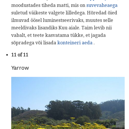
moodustades tiheda matti, mis on
suvevaheaega
suletud väikeste valgete lilledega. Hõredad õied
ilmuvad öösel luminestseerivaks, muutes selle
meeldivaks lisandiks Kuu aiale. Taim levib nii
vabalt, et teete kasvatama tükke, et jagada
sõpradega või lisada
konteineri aeda
.
11 of 11
Yarrow