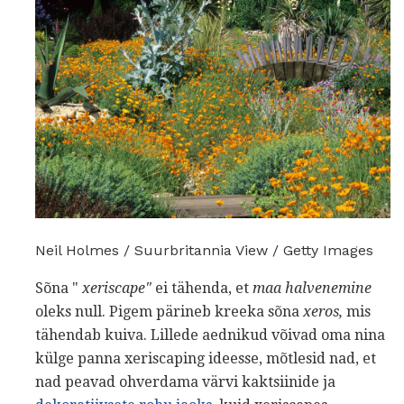
Neil Holmes / Suurbritannia View / Getty Images
Sõna "
xeriscape"
ei tähenda, et
maa halvenemine
oleks null. Pigem pärineb kreeka sõna
xeros,
mis
tähendab kuiva. Lillede aednikud võivad oma nina
külge panna xeriscaping ideesse, mõtlesid nad, et
nad peavad ohverdama värvi kaktsiinide ja