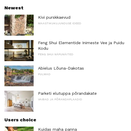
Newest
Kivi purskkaevud
MAASTIKUKUJUNDUSE IDEED
Feng Shui Elementide Inimeste Vee ja Puidu
Kodu
FENG SHUI NÄPUNÄITED
Abielus Lõuna-Dakotas
PULMAD
Parketi elutuppa põrandakate
VAIBAD JA PÕRANDAPLAADID
Users choice
Kuidas maha panna