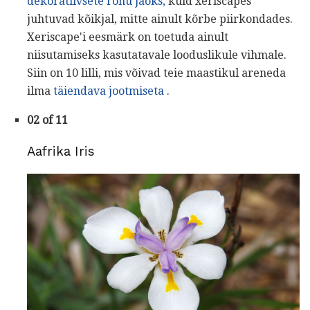
dekoratiivsete rohu jaoks,
kuid xeriscapes
juhtuvad kõikjal, mitte ainult kõrbe piirkondades.
Xeriscape'i eesmärk on toetuda ainult
niisutamiseks kasutatavale looduslikule vihmale.
Siin on 10 lilli, mis võivad teie maastikul areneda
ilma
täiendava jootmiseta
.
02 of 11
Aafrika Iris