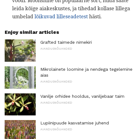
voodi. Moonshine on populaarne sort, mida saate
leida kõige aiakeskustes, ja tihedad kollase lillega
umbelad
lõikuvad lilleseadetest
hästi.
Enjoy similar articles
Grafted taimede nimekiri
AIANDUSNÕUANDED
Mikrolainete loomine ja nendega tegelemine
aias
AIANDUSNÕUANDED
Vanilje orhidee hooldus, vaniljebaar taim
AIANDUSNÕUANDED
Lupiinipuude kasvatamise juhend
AIANDUSNÕUANDED