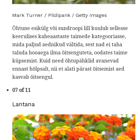
Mark Turner / Pildipank / Getty Images
Õhtune esikülg või sundroopi lill kuulub sellesse
keerulises kaheaastaste taimede kategooriasse,
mida paljud aednikud vältida, sest nad ei taha
taluda hooaega ilma õitsenguteta, oodates taime
küpsemist. Kuid need õhtupähklid avanevad
ennast hõlpsalt, nii et alati pärast õitsemist aed
kasvab õitsengul.
07 of 11
Lantana