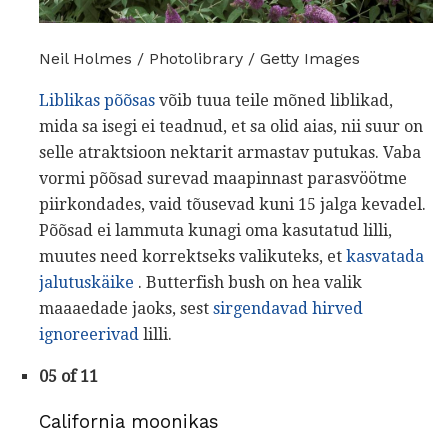
Neil Holmes / Photolibrary / Getty Images
Liblikas põõsas
võib tuua teile mõned liblikad,
mida sa isegi ei teadnud, et sa olid aias, nii suur on
selle atraktsioon nektarit armastav putukas. Vaba
vormi põõsad surevad maapinnast parasvöötme
piirkondades, vaid tõusevad kuni 15 jalga kevadel.
Põõsad ei lammuta kunagi oma kasutatud lilli,
muutes need korrektseks valikuteks, et
kasvatada
jalutuskäike
. Butterfish bush on hea valik
maaaedade jaoks, sest
sirgendavad hirved
ignoreerivad
lilli.
05 of 11
California moonikas