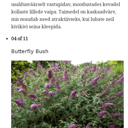
usaldusväärselt vastupidav, moodustades kevadel
kollaste lillede vaipa. Taimedel on kaskaadvärv,
mis muudab need atraktiivseks, kui lubate neil
kivikivi seina kleepida.
04 of 11
Butterfly Bush