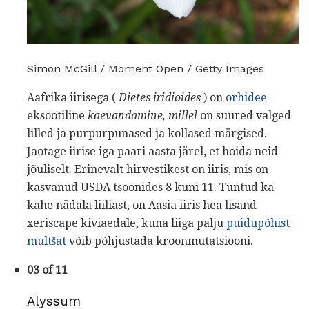
Simon McGill / Moment Open / Getty Images
Aafrika iirisega (
Dietes
iridioides
) on
orhidee
eksootiline
kaevandamine,
millel
on suured valged
lilled ja purpurpunased ja kollased märgised.
Jaotage iirise iga paari aasta järel, et hoida neid
jõuliselt. Erinevalt hirvestikest on iiris, mis on
kasvanud USDA tsoonides 8 kuni 11. Tuntud ka
kahe nädala liiliast, on Aasia iiris hea lisand
xeriscape kiviaedale, kuna liiga palju
puidupõhist
multšat
võib põhjustada kroonmutatsiooni.
03 of 11
Alyssum