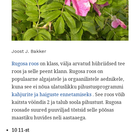
Joost J. Bakker
Rugosa roos
on klass, välja arvatud hübriidsed tee
roos ja selle peent klann. Rugosa roos on
populaarne algajatele ja orgaanilistele aednikele,
kuna see ei nõua ulatuslikku pihustusprogrammi
kahjurite ja haiguste ennetamiseks
. See roos võib
kaitsta vööndis 2 ja talub soola pihustust. Rugosa
roosade suured puuviljad tõstsid selle põõsas
maastiku huvides neli aastaaega.
10 11-st