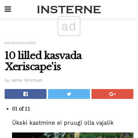
ad
Aiandusnõuanded
10 lilled kasvada
Xeriscape'is
by Jamie McIntosh
01 of 11
Ükski kastmine ei pruugi olla vajalik