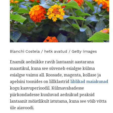
Blanchi Costela / hetk avatud / Getty Images
Enamik aednikke ravib lantaanit aastarana
maastikul, kuna see süveneb esialgse külma
esialgse vaimu all. Roosade, magenta, kollase ja
apelsini toonides on lillklastrid
liblikad maiakunad
kogu kasvuperioodil. Külmavabadesse
piirkondadesse kuuluvad aednikud peaksid
lantaanit mõistlikult istutama, kuna see võib võtta
üle aiavoodi.