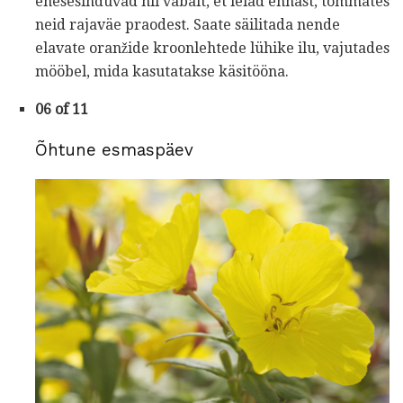
enesesinduvad nii vabalt, et leiad ennast, tõmmates
neid rajaväe praodest. Saate säilitada nende
elavate oranžide kroonlehtede lühike ilu, vajutades
mööbel, mida kasutatakse käsitööna.
06 of 11
Õhtune esmaspäev