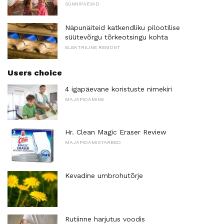
SÜNNIPÄEVAD
Näpunäiteid katkendliku pilootilise
süütevõrgu tõrkeotsingu kohta
ELEKTRILINE REMONT
Users choice
4 igapäevane koristuste nimekiri
MAJAPIDAMINE
Hr. Clean Magic Eraser Review
MAJAPIDAMISTARBED
Kevadine umbrohutõrje
Rutiinne harjutus voodis