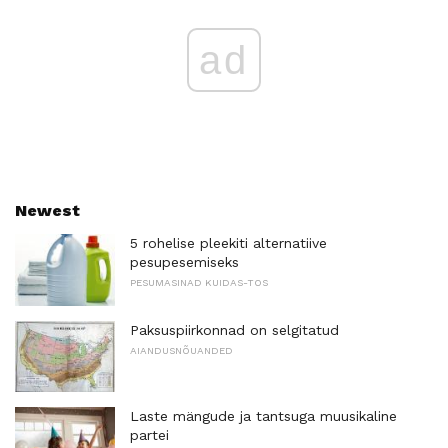
ad
Newest
5 rohelise pleekiti alternatiive
pesupesemiseks
PESUMASINAD KUIDAS-TOS
Paksuspiirkonnad on selgitatud
AIANDUSNÕUANDED
Laste mängude ja tantsuga muusikaline
partei