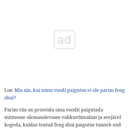
ad
Loe:
Mis siis, kui minu voodi paigutus ei ole parim feng
shui?
Parim viis on proovida oma voodit paigutada
mitmesse olemasolevasse valikuvõimalust ja seejärel
kogeda, kuidas teatud feng shui paigutus tunneb end