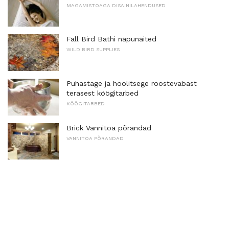
MAGAMISTOAGA DISAINILAHENDUSED
Fall Bird Bathi näpunäited
WILD BIRD SUPPLIES
Puhastage ja hoolitsege roostevabast
terasest köögitarbed
KÖÖGITARBED
Brick Vannitoa põrandad
VANNITOA PÕRANDAD