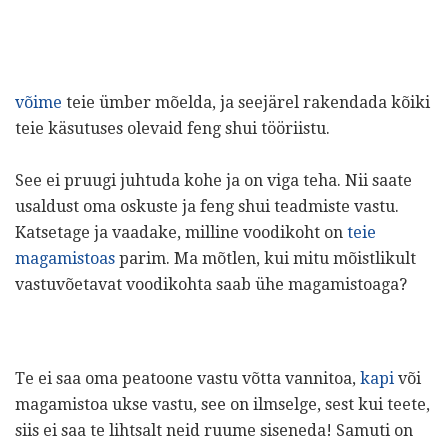
võime
teie ümber mõelda, ja seejärel rakendada kõiki
teie käsutuses olevaid feng shui tööriistu.
See ei pruugi juhtuda kohe ja on viga teha. Nii saate
usaldust oma oskuste ja feng shui teadmiste vastu.
Katsetage ja vaadake, milline voodikoht on
teie
magamistoas
parim. Ma mõtlen, kui mitu mõistlikult
vastuvõetavat voodikohta saab ühe magamistoaga?
Te ei saa oma peatoone vastu võtta vannitoa,
kapi
või
magamistoa ukse vastu, see on ilmselge, sest kui teete,
siis ei saa te lihtsalt neid ruume siseneda! Samuti on