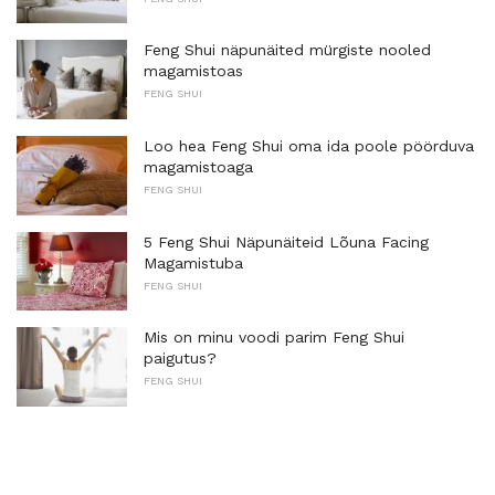
Feng Shui näpunäited mürgiste nooled
magamistoas
FENG SHUI
Loo hea Feng Shui oma ida poole pöörduva
magamistoaga
FENG SHUI
5 Feng Shui Näpunäiteid Lõuna Facing
Magamistuba
FENG SHUI
Mis on minu voodi parim Feng Shui
paigutus?
FENG SHUI