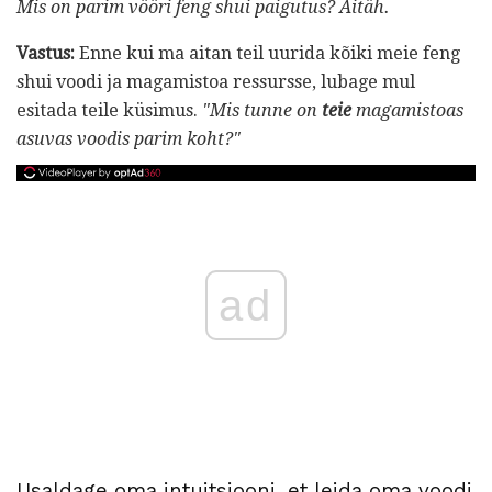
Mis on parim vööri feng shui paigutus?
Aitäh.
Vastus:
Enne kui ma aitan teil uurida kõiki meie feng
shui voodi ja magamistoa ressursse, lubage mul
esitada teile küsimus.
"Mis tunne on
teie
magamistoas
asuvas voodis parim koht?"
ad
Usaldage oma intuitsiooni, et leida oma voodi