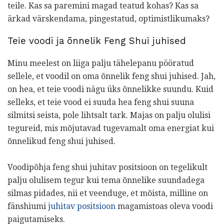
teile. Kas sa paremini magad teatud kohas? Kas sa
ärkad värskendama, pingestatud, optimistlikumaks?
Teie voodi ja õnnelik Feng Shui juhised
Minu meelest on liiga palju tähelepanu pööratud
sellele, et voodil on oma õnnelik feng shui juhised. Jah,
on hea, et teie voodi nägu üks õnnelikke suundu. Kuid
selleks, et teie vood ei suuda hea feng shui suuna
silmitsi seista, pole lihtsalt tark. Majas on palju olulisi
tegureid, mis mõjutavad tugevamalt oma energiat kui
õnnelikud feng shui juhised.
Voodipõhja feng shui juhitav positsioon on tegelikult
palju olulisem tegur kui tema õnnelike suundadega
silmas pidades, nii et veenduge, et mõista, milline on
fänshiumi
juhitav positsioon
magamistoas oleva voodi
paigutamiseks.