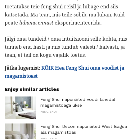
toetatakse teie feng shui reisil ja lubage end siis
katsetada. Ma tean, mis teile sobib, ma luban. Kuid
peate
lubama ennast
eksperimenteerida.
Jälgi oma tundeid / oma intuitsiooni selle kohta, mis
tunneb end hästi ja mis tundub valesti / halvasti, ja
tean, et teil on kogu vajalik toetus.
Jätka lugemist:
KÕIK Hea Feng Shui oma voodist ja
magamistoast
Enjoy similar articles
Feng Shui näpunäited voodi lähedal
magamistoaga ukse
FENG SHUI
Feng Shui Decori näpunäited West Bagua
ala magamistoas
FENG SHUI