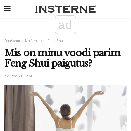
ad
Feng shui
Magamistoas Feng Shui
Mis on minu voodi parim
Feng Shui paigutus?
by Rodika Tchi