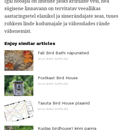
Igal hooajal on lindude jaoks kriitiline vesi, hea
sügisene linnavann on tervitatav veeallikas
aastaringsetel elanikel ja sisserändajate seas, tuues
rohkem linde kodumajale ja vähendades rände
vähenemist.
Enjoy similar articles
Fall Bird Bathi näpunäited
WILD BIRD SUPPLIES
Postkast Bird House
WILD BIRD SUPPLIES
Tasuta Bird House plaanid
WILD BIRD SUPPLIES
Kuidas birdhouse'i kinni panna