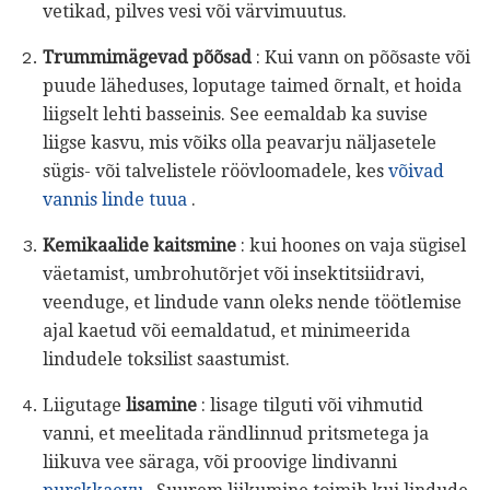
vetikad, pilves vesi või värvimuutus.
Trummimägevad põõsad
: Kui vann on põõsaste või
puude läheduses, loputage taimed õrnalt, et hoida
liigselt lehti basseinis. See eemaldab ka suvise
liigse kasvu, mis võiks olla peavarju näljasetele
sügis- või talvelistele röövloomadele, kes
võivad
vannis linde tuua
.
Kemikaalide kaitsmine
: kui hoones on vaja sügisel
väetamist, umbrohutõrjet või insektitsiidravi,
veenduge, et lindude vann oleks nende töötlemise
ajal kaetud või eemaldatud, et minimeerida
lindudele toksilist saastumist.
Liigutage
lisamine
: lisage tilguti või vihmutid
vanni, et meelitada rändlinnud pritsmetega ja
liikuva vee säraga, või proovige lindivanni