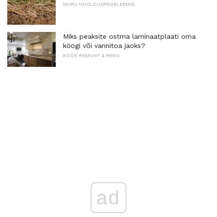
MURU HOOLDUSPROBLEEMID
Miks peaksite ostma laminaatplaati oma
köögi või vannitoa jaoks?
KÖÖK REMONT & RENO
ad