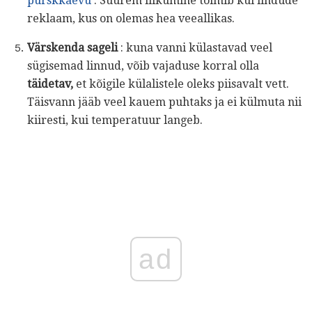
purskkaevu
. Suurem liikumine toimib kui lindude
reklaam, kus on olemas hea veeallikas.
Värskenda sageli
: kuna vanni külastavad veel
sügisemad linnud, võib vajaduse korral olla
täidetav,
et kõigile külalistele oleks piisavalt vett.
Täisvann jääb veel kauem puhtaks ja ei külmuta nii
kiiresti, kui temperatuur langeb.
ad