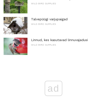
WILD BIRD SUPPLIES
Talvepüügi varjupaigad
WILD BIRD SUPPLIES
Linnud, kes kasutavad linnuvajadusi
WILD BIRD SUPPLIES
ad