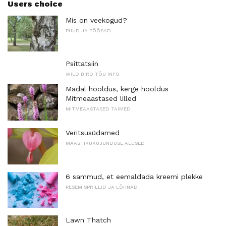
Users choice
Mis on veekogud?
PUUD JA PÕÕSAD
Psittatsiin
WILD BIRD TÕU INFO
Madal hooldus, kerge hooldus
Mitmeaastased lilled
MITMEAASTASED TAIMED
Veritsusüdamed
MAASTIKUKUJUNDUSE ALUSED
6 sammud, et eemaldada kreemi plekke
PESEMISPRILLID JA LÕHNAD
Lawn Thatch