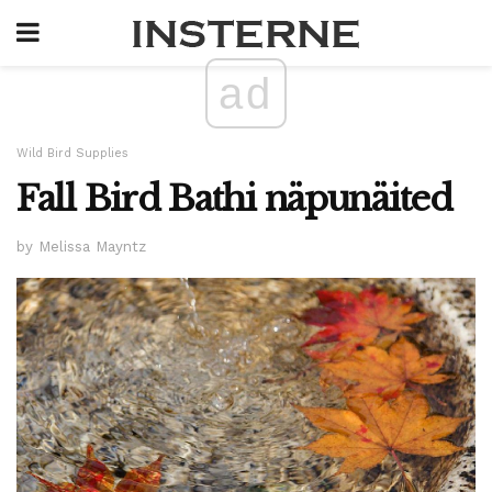
ad
Wild Bird Supplies
Fall Bird Bathi näpunäited
by Melissa Mayntz