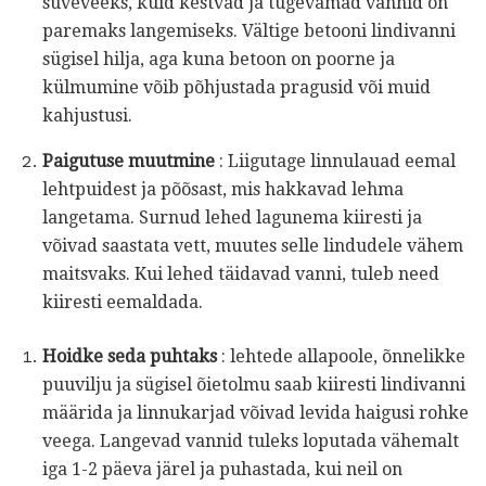
suveveeks, kuid kestvad ja tugevamad vannid on
paremaks langemiseks. Vältige betooni lindivanni
sügisel hilja, aga kuna betoon on poorne ja
külmumine võib põhjustada pragusid või muid
kahjustusi.
Paigutuse muutmine
: Liigutage linnulauad eemal
lehtpuidest ja põõsast, mis hakkavad lehma
langetama. Surnud lehed lagunema kiiresti ja
võivad saastata vett, muutes selle lindudele vähem
maitsvaks. Kui lehed täidavad vanni, tuleb need
kiiresti eemaldada.
Hoidke seda puhtaks
: lehtede allapoole, õnnelikke
puuvilju ja sügisel õietolmu saab kiiresti lindivanni
määrida ja linnukarjad võivad levida haigusi rohke
veega. Langevad vannid tuleks loputada vähemalt
iga 1-2 päeva järel ja puhastada, kui neil on