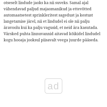
otseselt lindude jaoks ka nii suveks. Samal ajal
vähendavad paljud majaomanikud ja ettevõtted
automaatsetest sprinkleritest sagedust ja kestust
langetamise järel, nii et lindudel ei ole nii palju
äravoolu kui ka palju vagusid, et neid ära kasutada.
Värsked puhta linnuvannid aitavad kõikidel lindudel
kogu hooaja jooksul piisavalt veega juurde pääseda.
ad