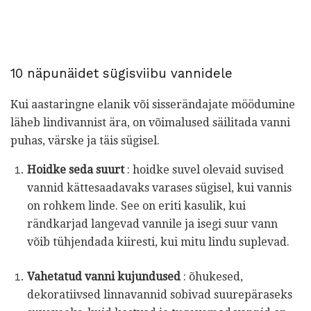
10 näpunäidet sügisviibu vannidele
Kui aastaringne elanik või sisserändajate möödumine
läheb lindivannist ära, on võimalused säilitada vanni
puhas, värske ja täis sügisel.
Hoidke seda suurt
: hoidke suvel olevaid suvised
vannid kättesaadavaks varases sügisel, kui vannis
on rohkem linde. See on eriti kasulik, kui
rändkarjad langevad vannile ja isegi suur vann
võib tühjendada kiiresti, kui mitu lindu suplevad.
Vahetatud vanni kujundused
: õhukesed,
dekoratiivsed linnavannid sobivad suurepäraseks