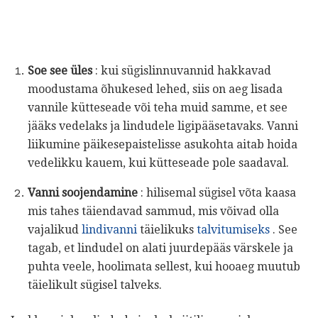
Soe see üles
: kui sügislinnuvannid hakkavad
moodustama õhukesed lehed, siis on aeg lisada
vannile kütteseade või teha muid samme, et see
jääks vedelaks ja lindudele ligipääsetavaks. Vanni
liikumine päikesepaistelisse asukohta aitab hoida
vedelikku kauem, kui kütteseade pole saadaval.
Vanni soojendamine
: hilisemal sügisel võta kaasa
mis tahes täiendavad sammud, mis võivad olla
vajalikud
lindivanni
täielikuks
talvitumiseks
. See
tagab, et lindudel on alati juurdepääs värskele ja
puhta veele, hoolimata sellest, kui hooaeg muutub
täielikult sügisel talveks.