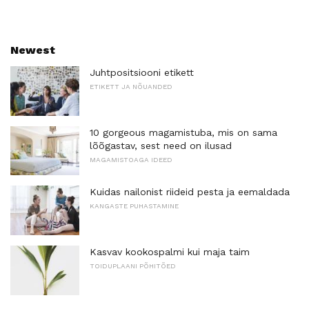
Newest
Juhtpositsiooni etikett
ETIKETT JA NÕUANDED
10 gorgeous magamistuba, mis on sama
lõõgastav, sest need on ilusad
MAGAMISTOAGA IDEED
Kuidas nailonist riideid pesta ja eemaldada
KANGASTE PUHASTAMINE
Kasvav kookospalmi kui maja taim
TOIDUPLAANI PÕHITÕED