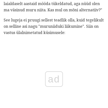
laialdaselt aastaid mööda tükeldatud, aga nüüd olen
ma väsinud muru niita. Kas mul on mõni alternatiiv?"
See lugeja ei pruugi sellest teadlik olla, kuid tegelikult
on selline asi nagu "muruniiduki liikumine". Siin on
vastus ülalnimetatud küsimusele:
ad