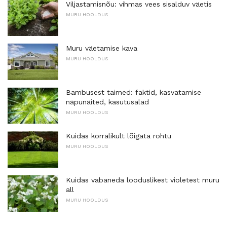
Viljastamisnõu: vihmas vees sisalduv väetis
MURU HOOLDUS
Muru väetamise kava
MURU HOOLDUS
Bambusest taimed: faktid, kasvatamise
näpunäited, kasutusalad
MURU HOOLDUS
Kuidas korralikult lõigata rohtu
MURU HOOLDUS
Kuidas vabaneda looduslikest violetest muru
all
MURU HOOLDUS