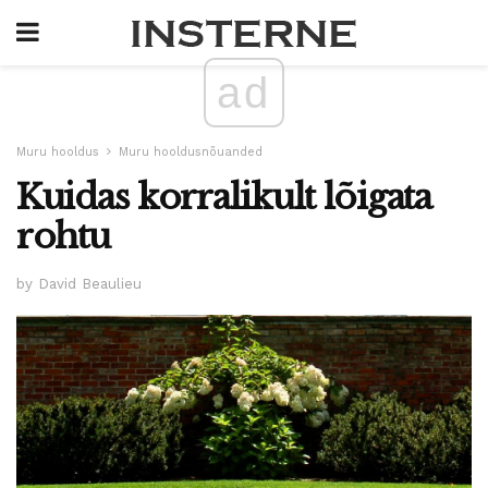
ad
Muru hooldus
Muru hooldusnõuanded
Kuidas korralikult lõigata
rohtu
by David Beaulieu