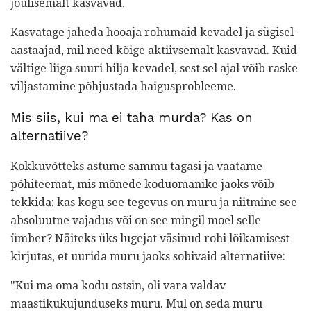
jõulisemalt kasvavad.
Kasvatage jaheda hooaja rohumaid kevadel ja sügisel -
aastaajad, mil need kõige aktiivsemalt kasvavad. Kuid
vältige liiga suuri hilja kevadel, sest sel ajal võib raske
viljastamine põhjustada haigusprobleeme.
Mis siis, kui ma ei taha murda? Kas on
alternatiive?
Kokkuvõtteks astume sammu tagasi ja vaatame
põhiteemat, mis mõnede koduomanike jaoks võib
tekkida: kas kogu see tegevus on muru ja niitmine see
absoluutne vajadus või on see mingil moel selle
ümber? Näiteks üks lugejat väsinud rohi lõikamisest
kirjutas, et uurida muru jaoks sobivaid alternatiive:
"Kui ma oma kodu ostsin, oli vara valdav
maastikukujunduseks muru. Mul on seda muru