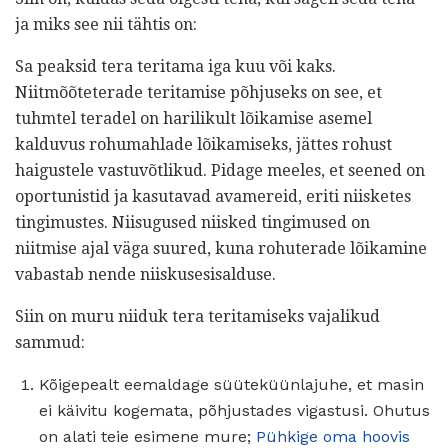
ja miks see nii tähtis on:
Sa peaksid tera teritama iga kuu või kaks.
Niitmõõteterade teritamise põhjuseks on see, et
tuhmtel teradel on harilikult lõikamise asemel
kalduvus rohumahlade lõikamiseks, jättes rohust
haigustele vastuvõtlikud. Pidage meeles, et seened on
oportunistid ja kasutavad avamereid, eriti niisketes
tingimustes. Niisugused niisked tingimused on
niitmise ajal väga suured, kuna rohuterade lõikamine
vabastab nende niiskusesisalduse.
Siin on muru niiduk tera teritamiseks vajalikud
sammud:
Kõigepealt eemaldage süüteküünlajuhe, et masin
ei käivitu kogemata, põhjustades vigastusi. Ohutus
on alati teie esimene mure;
Pühkige oma hoovis