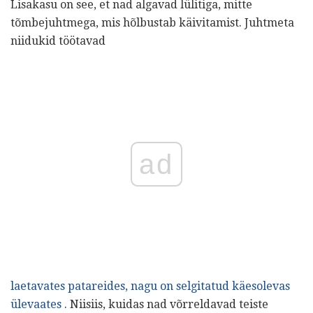
Lisakasu on see, et nad algavad lülitiga, mitte
tõmbejuhtmega, mis hõlbustab käivitamist. Juhtmeta
niidukid töötavad
ad
laetavates patareides, nagu on selgitatud käesolevas
ülevaates
. Niisiis, kuidas nad võrreldavad teiste