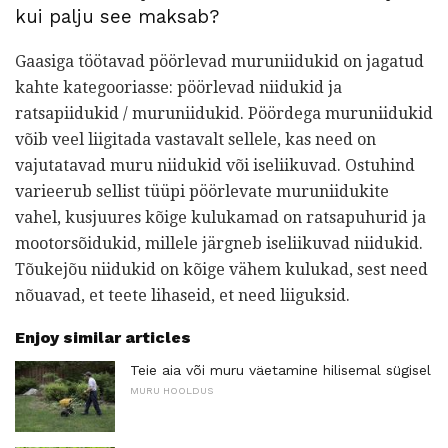
kui palju see maksab?
Gaasiga töötavad pöörlevad muruniidukid on jagatud
kahte kategooriasse: pöörlevad niidukid ja
ratsapiidukid / muruniidukid. Pöördega muruniidukid
võib veel liigitada vastavalt sellele, kas need on
vajutatavad muru niidukid või iseliikuvad. Ostuhind
varieerub sellist tüüpi pöörlevate muruniidukite
vahel, kusjuures kõige kulukamad on ratsapuhurid ja
mootorsõidukid, millele järgneb iseliikuvad niidukid.
Tõukejõu niidukid on kõige vähem kulukad, sest need
nõuavad, et teete lihaseid, et need liiguksid.
Enjoy similar articles
Teie aia või muru väetamine hilisemal sügisel
MURU HOOLDUS