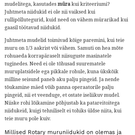
mudelitega, kasutades
müra
kui kriteeriumi?
Juhtmeta niidukid ei ole nii vaiksed kui
rullipõllutegurid, kuid need on vähem mürarikad kui
gaasil töötavad niidukid.
Juhtmeta mudelid toimivad kõige paremini, kui teie
muru on 1/3 aakrist või vähem. Samuti on hea mõte
rohuaeda korrapäraselt niisuguste masinatele
tuginedes. Need ei ole tõhusad suurematele
muruplatsidele ega pikkale rohule, kuna ükskõik
milline seisund paneb aku palju pingeid. Ja nende
tõukamine mäed võib panna operaatorile palju
pingeid, nii et veenduge, et ostate iseliikuv mudel.
Niiske rohi lõikamine põhjustab ka patareitoitega
niidukeid, kuigi tehniliselt ei tohiks üldse niita, kui
teie muru pole kuiv.
Millised Rotary muruniidukid on olemas ja