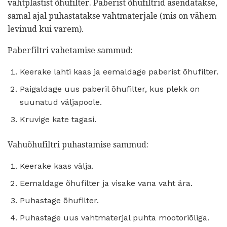
vahtplastist õhufilter. Paberist õhufiltrid asendatakse,
samal ajal puhastatakse vahtmaterjale (mis on vähem
levinud kui varem).
Paberfiltri vahetamise sammud:
Keerake lahti kaas ja eemaldage paberist õhufilter.
Paigaldage uus paberil õhufilter, kus plekk on
suunatud väljapoole.
Kruvige kate tagasi.
Vahuõhufiltri puhastamise sammud:
Keerake kaas välja.
Eemaldage õhufilter ja visake vana vaht ära.
Puhastage õhufilter.
Puhastage uus vahtmaterjal puhta mootoriõliga.