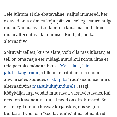
Teie juhtum ei ole ebatavaline. Paljud inimesed, kes
ostavad oma esimest koju, pärivad sellega suure hulga
muru. Nad ustavad seda muru laiust aastaid, ilma
muru alternatiive kaalumisel. Kuid jah, on ka
alternatiive.
Sõltuvalt sellest, kus te elate, võib olla taas lubatav, et
teil on oma maja ees midagi muud kui rohtu, ilma et
teie peetaks mõnda uhkust.
Maa-alad
,
laia
jalutuskäigurada
ja lillepeenardid on üha enam
auväärsetes kodudes
eeskujuks
traditsioonilise muru
alternatiivina
maastikukujundusele
. Isegi
köögiviljasaagi voodid muutuvad vastuvõetavaks, kui
need on kavandatud nii, et need on atraktiivsed. Sel
eesmärgil ilmneb kasvav kirjaoskus, mis selgitab,
kuidas sul võib olla "söödav ehitis" ilma, et naabrid