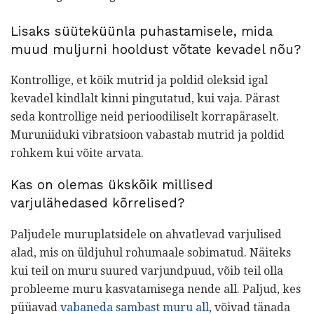
Lisaks süüteküünla puhastamisele, mida
muud muljurni hooldust võtate kevadel nõu?
Kontrollige, et kõik mutrid ja poldid oleksid igal
kevadel kindlalt kinni pingutatud, kui vaja. Pärast
seda kontrollige neid perioodiliselt korrapäraselt.
Muruniiduki vibratsioon vabastab mutrid ja poldid
rohkem kui võite arvata.
Kas on olemas ükskõik millised
varjulähedased kõrrelised?
Paljudele muruplatsidele on ahvatlevad varjulised
alad, mis on üldjuhul rohumaale sobimatud. Näiteks
kui teil on muru suured varjundpuud, võib teil olla
probleeme muru kasvatamisega nende all. Paljud, kes
püüavad
vabaneda sambast muru all,
võivad tänada