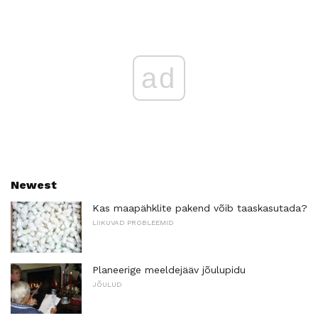
ad
Newest
Kas maapähklite pakend võib taaskasutada?
LIIKUVAD PROBLEEMID
Planeerige meeldejääv jõulupidu
JÕULUD