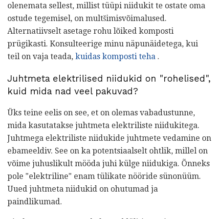
olenemata sellest, millist tüüpi niidukit te ostate oma
ostude tegemisel, on multšimisvõimalused.
Alternatiivselt asetage rohu lõiked komposti
prügikasti. Konsulteerige minu näpunäidetega, kui
teil on vaja teada,
kuidas komposti teha
.
Juhtmeta elektrilised niidukid on "rohelised",
kuid mida nad veel pakuvad?
Üks teine ​​eelis on see, et on olemas vabadustunne,
mida kasutatakse juhtmeta elektriliste niidukitega.
Juhtmega elektriliste niidukide juhtmete vedamine on
ebameeldiv. See on ka potentsiaalselt ohtlik, millel on
võime juhuslikult mööda juhi külge niidukiga. Õnneks
pole "elektriline" enam tülikate nööride sünonüüm.
Uued juhtmeta niidukid on ohutumad ja
paindlikumad.