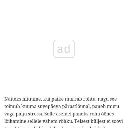
ad
Näiteks niitmine, kui päike murrab rohtu, nagu see
toimub kuuma suvepäeva pärastlõunal, paneb muru
väga palju stressi. Selle asemel paneks rohu õõnes
lõikamine sellele vähem rõhku. Teisest küljest ei soovi