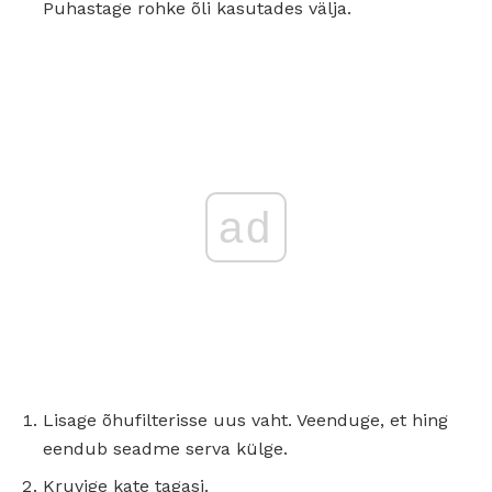
Puhastage rohke õli kasutades välja.
ad
Lisage õhufilterisse uus vaht. Veenduge, et hing
eendub seadme serva külge.
Kruvige kate tagasi.