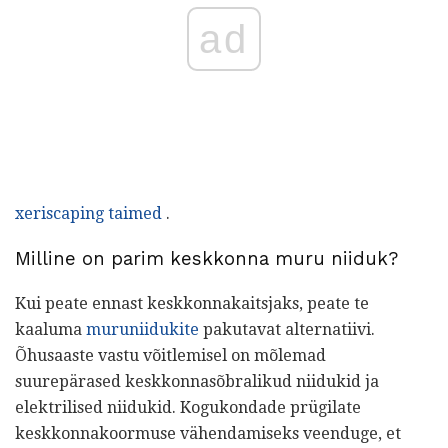
ad
xeriscaping taimed
.
Milline on parim keskkonna muru niiduk?
Kui peate ennast keskkonnakaitsjaks, peate te
kaaluma
muruniidukite
pakutavat alternatiivi.
Õhusaaste vastu võitlemisel on mõlemad
suurepärased keskkonnasõbralikud niidukid ja
elektrilised niidukid. Kogukondade prügilate
keskkonnakoormuse vähendamiseks veenduge, et