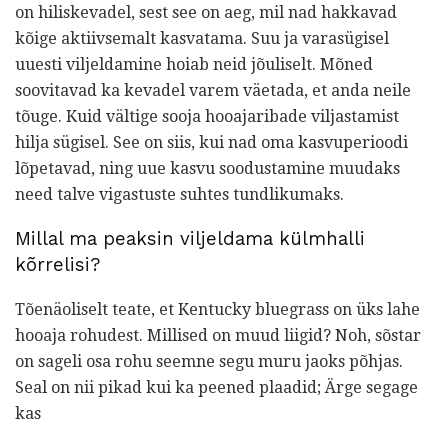
on hiliskevadel, sest see on aeg, mil nad hakkavad
kõige aktiivsemalt kasvatama. Suu ja varasügisel
uuesti viljeldamine hoiab neid jõuliselt. Mõned
soovitavad ka kevadel varem väetada, et anda neile
tõuge. Kuid vältige sooja hooajaribade viljastamist
hilja sügisel. See on siis, kui nad oma kasvuperioodi
lõpetavad, ning uue kasvu soodustamine muudaks
need talve vigastuste suhtes tundlikumaks.
Millal ma peaksin viljeldama külmhalli
kõrrelisi?
Tõenäoliselt teate, et Kentucky bluegrass on üks lahe
hooaja rohudest. Millised on muud liigid? Noh, sõstar
on sageli osa rohu seemne segu muru jaoks põhjas.
Seal on nii pikad kui ka peened plaadid; Ärge segage
kas