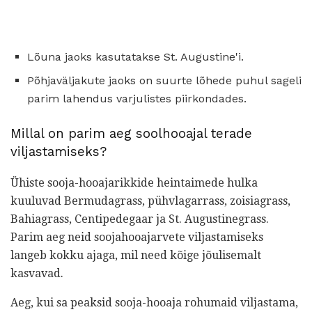
Lõuna jaoks kasutatakse St. Augustine'i.
Põhjaväljakute jaoks on suurte lõhede puhul sageli
parim lahendus varjulistes piirkondades.
Millal on parim aeg soolhooajal terade
viljastamiseks?
Ühiste sooja-hooajarikkide heintaimede hulka
kuuluvad Bermudagrass, pühvlagarrass, zoisiagrass,
Bahiagrass, Centipedegaar ja St. Augustinegrass.
Parim aeg neid soojahooajarvete viljastamiseks
langeb kokku ajaga, mil need kõige jõulisemalt
kasvavad.
Aeg, kui sa peaksid sooja-hooaja rohumaid viljastama,