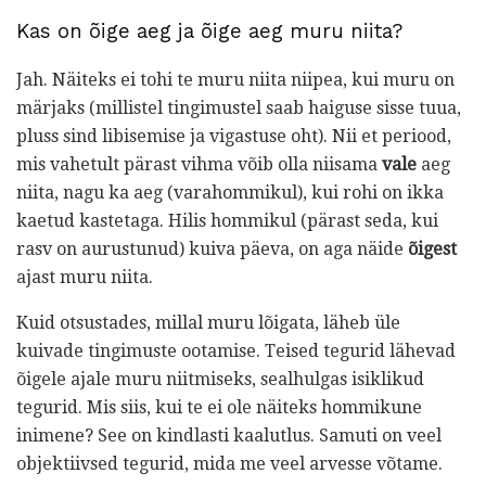
Kas on õige aeg ja õige aeg muru niita?
Jah. Näiteks ei tohi te muru niita niipea, kui muru on
märjaks (millistel tingimustel saab haiguse sisse tuua,
pluss sind libisemise ja vigastuse oht). Nii et periood,
mis vahetult pärast vihma võib olla niisama
vale
aeg
niita, nagu ka aeg (varahommikul), kui rohi on ikka
kaetud kastetaga. Hilis hommikul (pärast seda, kui
rasv on aurustunud) kuiva päeva, on aga näide
õigest
ajast muru niita.
Kuid otsustades, millal muru lõigata, läheb üle
kuivade tingimuste ootamise. Teised tegurid lähevad
õigele ajale muru niitmiseks, sealhulgas isiklikud
tegurid. Mis siis, kui te ei ole näiteks hommikune
inimene? See on kindlasti kaalutlus. Samuti on veel
objektiivsed tegurid, mida me veel arvesse võtame.