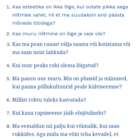
Kas esteetika on ikka õige, kui ootate pikka aega
niitmise vahel, nii et ma suudaksin end päästa
mõnede töödega?
Kas muru niitmine on õige ja vale viis?
Kas ma pean rauast välja saama või kotistama või
ma saan neist lahkuda?
Kui suur peaks rohi olema lõigatud?
Ma panen uue muru.
Mis on plussid ja miinused,
kui panna põllukultuurid peale külviseemne?
Millist rohtu tuleks kasvatada?
Kui kaua rapsiseeme jääb elujõuliseks?
Ma eemaldan nii palju kui võimalik, kui saan
rukkides.
Aga mida ma võin teha kevadel, et