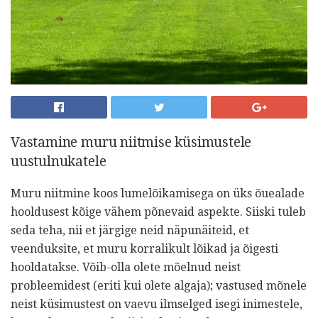
Vastamine muru niitmise küsimustele
uustulnukatele
Muru niitmine koos lumelõikamisega on üks õuealade
hooldusest kõige vähem põnevaid aspekte. Siiski tuleb
seda teha, nii et järgige neid näpunäiteid, et
veenduksite, et muru korralikult lõikad ja õigesti
hooldatakse. Võib-olla olete mõelnud neist
probleemidest (eriti kui olete algaja); vastused mõnele
neist küsimustest on vaevu ilmselged isegi inimestele,