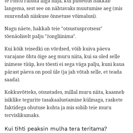
te rohtu raiuda liiga hilja, kui pimedus hakkab
langema, sest see on nähtavaks muutumise aeg (mis
suurendab niiskuse õnnetuse võimalusi).
Nagu näete, hakkab teie "otsustusprotsess"
tõenäoliselt palju "žongliinima".
Kui kõik teisedki on võrdsed, võib kuiva päeva
varajane õhtu õige aeg muru niita, kui sa oled selle
inimese tüüp, kes tõesti ei sega väga palju, kuni kaua
pärast päeva on pool üle (ja jah võtab selle, et teada
saada).
Kokkuvõtteks, otsustades, millal muru niita, kaasneb
isiklike tegurite tasakaalustamine külmaga, raskete
faktidega ohutuse kohta ja mis sobib teie muru
tervislikumaks.
Kui tihti peaksin mulha tera teritama?