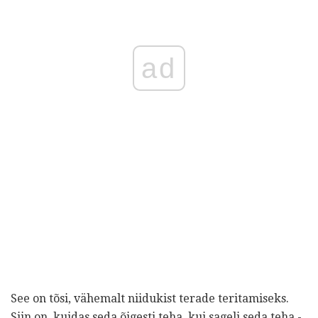
ad
See on tõsi, vähemalt niidukist terade teritamiseks.
Siin on, kuidas seda õigesti teha, kui sageli seda teha -