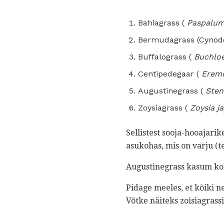
Bahiagrass (
Paspalu
Bermudagrass (Cynodo
Buffalograss (
Buchloe
Centipedegaar (
Eremo
Augustinegrass (
Ste
Zoysiagrass (
Zoysia j
Sellistest sooja-hooajari
asukohas, mis on varju (te
Augustinegrass kasum koh
Pidage meeles, et kõiki n
Võtke näiteks zoisiagrassi