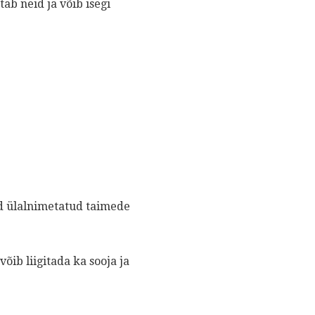
ab neid ja võib isegi
d ülalnimetatud taimede
võib liigitada ka sooja ja