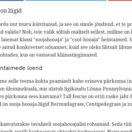
on liigid
rda uut muru käivitanud, ja see on sinule jõudnud, et te 
valida? Noh, teie valik sõltub osaliselt sellest, milline on 
 laiemat klassi "soojahooaja" ja "cool-hooaja" heintaimed. 
ntud konkreetset nõuannet, kuid see oleks lihtsalt lihtne
 kohtades, kus on vastavad kliimatingimused.
intaimede loend
e selle teema kohta peamiselt kahe erineva piirkonna (ni
 nn üleminekuala, mis ulatub ligikaudu Lõuna-Pennsylvania
les piirkonna sees kasvama? Tall fescue on eriti raske jaht-
 on sooja hooaja liigid Bermudagrass, Centipedegrass ja zo
kasvatatakse tavaliselt soojahooajalisi rohumaid. Seda tü
vselt aprilli keskpaigast oktoobri keskpaigani. Nagu nende