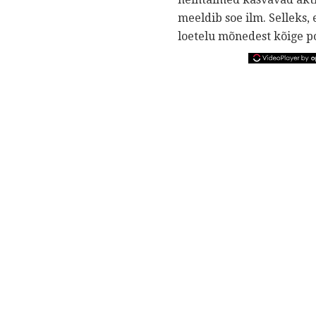
meeldib soe ilm. Selleks, 
loetelu mõnedest kõige p