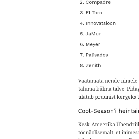
Compadre
El Toro
Innovatsioon
JaMur
Meyer
Palisades
Zenith
Vaatamata nende nimele 
taluma külma talve. Pida
ulatub pruunist kergeks t
Cool-Season'i heinta
Kesk-Ameerika Ühendriiki
tõenäolisemalt, et inimes