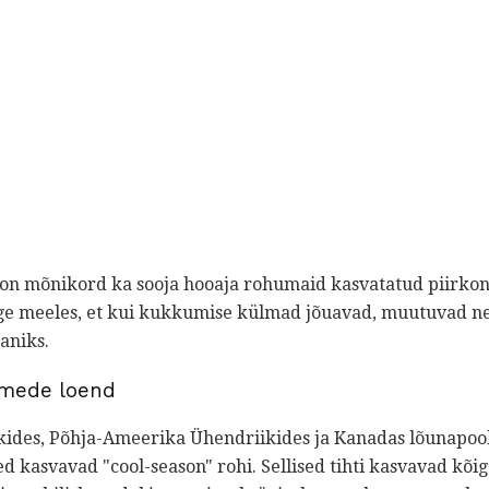
on mõnikord ka sooja hooaja rohumaid kasvatatud piirko
ge meeles, et kui kukkumise külmad jõuavad, muutuvad ne
aniks.
imede loend
des, Põhja-Ameerika Ühendriikides ja Kanadas lõunapools
ed kasvavad "cool-season" rohi. Sellised tihti kasvavad kõi