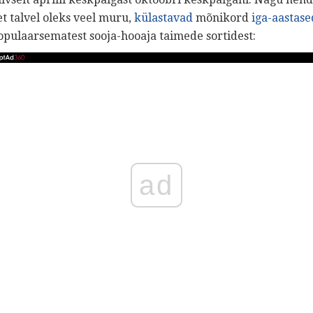
et talvel oleks veel muru,
külastavad
mõnikord
iga-aastas
opulaarsematest sooja-hooaja taimede sortidest:
ad