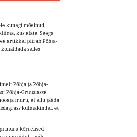
pole kunagi mõelnud,
kliima, kus elate. Seega
See artikkel piirab Põhja-
 kohaldada selles
melt Põhja ja Põhja-
st Põhja-Gruusiasse.
hooaja muru, et ellu jääda
isiagrass külmakindel, et
üpi muru kõrrelised
 nime viitab, neile