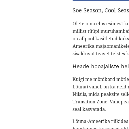
Soe-Season, Cool-Seas
Olete oma elus esimest ko
millist tüüpi muruhambaid 
on allpool käsitletud kaks
Ameerika majaomanikele a
sisalduvat teavet teistes
Heade hooajaliste he
Kuigi me mõnikord mõtlem
Lõuna) vahel, on ka neid
Niisiis, mida peaksite sel
Transition Zone. Vahepeal
seal kasvatada.
Lõuna-Ameerika riikides 
heintaimed kasvavad aktii