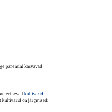
kõige paremini kasvavad
evad erinevad
kultivarid
.
) kultivarid on järgmised: