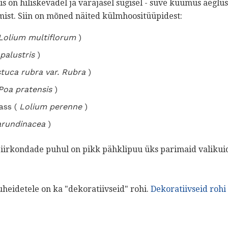
s on hiliskevadel ja varajasel sügisel - suve kuumus aeglust
st. Siin on mõned näited külmhoositüüpidest:
Lolium multiflorum
)
palustris
)
tuca rubra var. Rubra
)
Poa pratensis
)
ass (
Lolium perenne
)
arundinacea
)
piirkondade puhul on pikk pähklipuu üks parimaid valikui
uheidetele on ka "dekoratiivseid" rohi.
Dekoratiivseid rohi