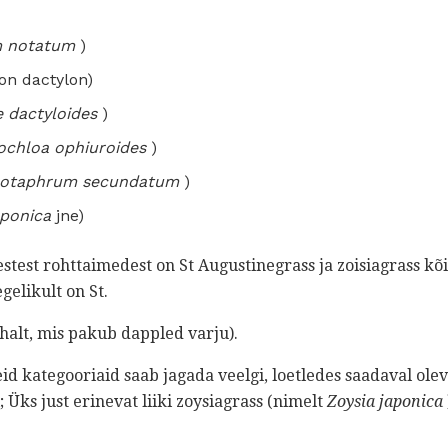
m notatum
)
n dactylon)
 dactyloides
)
chloa ophiuroides
)
notaphrum secundatum
)
aponica
jne)
kestest rohttaimedest on St Augustinegrass ja zoisiagrass 
gelikult on St.
alt, mis pakub dappled varju).
eid kategooriaid saab jagada veelgi, loetledes saadaval ol
; Üks just erinevat liiki zoysiagrass (nimelt
Zoysia japonica