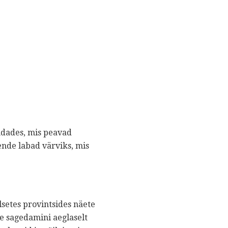
ndades, mis peavad
nde labad värviks, mis
etes provintsides näete
ge sagedamini aeglaselt