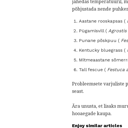
jahedas temperatuuril, mi
põhjustada nende puhkemi
Aastane rooskapsas (
Pügamisvill (
Agrostis 
Punane põskpuu (
Fes
Kentucky bluegrass (
Mitmeaastane sõmerr
Tall fescue (
Festuca 
Probleemsete varjuliste 
seast.
Ära unusta, et lisaks mur
hooaegade kaupa.
Enjoy similar articles