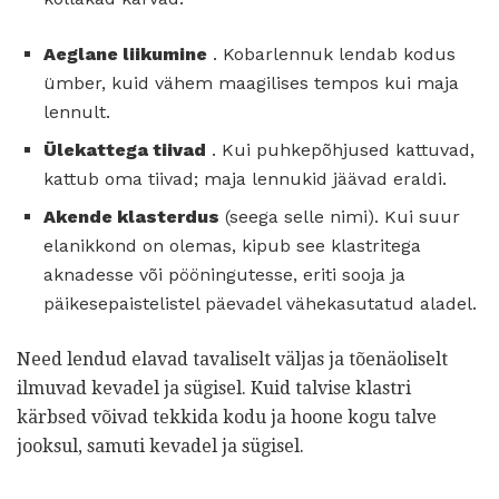
Aeglane liikumine
. Kobarlennuk lendab kodus
ümber, kuid vähem maagilises tempos kui maja
lennult.
Ülekattega tiivad
. Kui puhkepõhjused kattuvad,
kattub oma tiivad; maja lennukid jäävad eraldi.
Akende klasterdus
(seega selle nimi). Kui suur
elanikkond on olemas, kipub see klastritega
aknadesse või pööningutesse, eriti sooja ja
päikesepaistelistel päevadel vähekasutatud aladel.
Need lendud elavad tavaliselt väljas ja tõenäoliselt
ilmuvad kevadel ja sügisel. Kuid talvise klastri
kärbsed võivad tekkida kodu ja hoone kogu talve
jooksul, samuti kevadel ja sügisel.