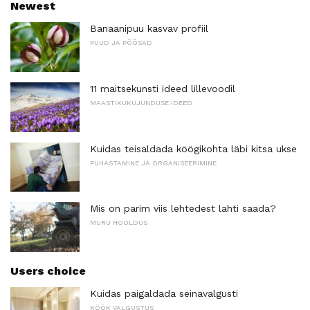
Newest
Banaanipuu kasvav profiil
PUUD JA PÕÕSAD
11 maitsekunsti ideed lillevoodil
MAASTIKUKUJUNDUSE IDEED
Kuidas teisaldada köögikohta läbi kitsa ukse
PUHASTAMINE JA ORGANISEERIMINE
Mis on parim viis lehtedest lahti saada?
MURU HOOLDUS
Users choice
Kuidas paigaldada seinavalgusti
KÖÖK VALGUSTUS