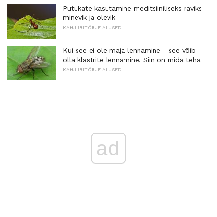
Putukate kasutamine meditsiiniliseks raviks -
minevik ja olevik
KAHJURITÕRJE ALUSED
Kui see ei ole maja lennamine - see võib
olla klastrite lennamine. Siin on mida teha
KAHJURITÕRJE ALUSED
ad