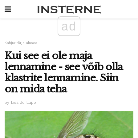
ad
Kahjuritõrje alused
Kui see ei ole maja
lennamine - see võib olla
klastrite lennamine. Siin
on mida teha
by Lisa Jo Lupo