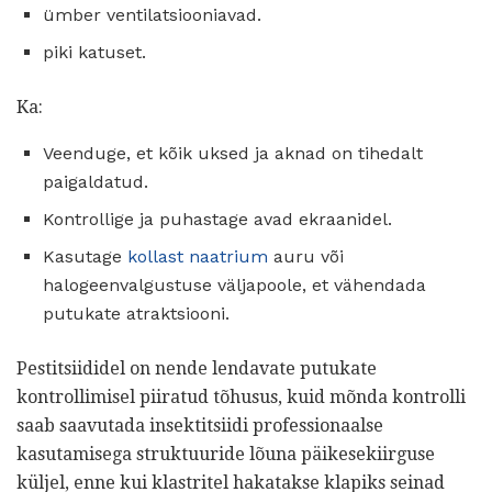
ümber ventilatsiooniavad.
piki katuset.
Ka:
Veenduge, et kõik uksed ja aknad on tihedalt
paigaldatud.
Kontrollige ja puhastage avad ekraanidel.
Kasutage
kollast naatrium
auru või
halogeenvalgustuse väljapoole, et vähendada
putukate atraktsiooni.
Pestitsiididel on nende lendavate putukate
kontrollimisel piiratud tõhusus, kuid mõnda kontrolli
saab saavutada insektitsiidi professionaalse
kasutamisega struktuuride lõuna päikesekiirguse
küljel, enne kui klastritel hakatakse klapiks seinad