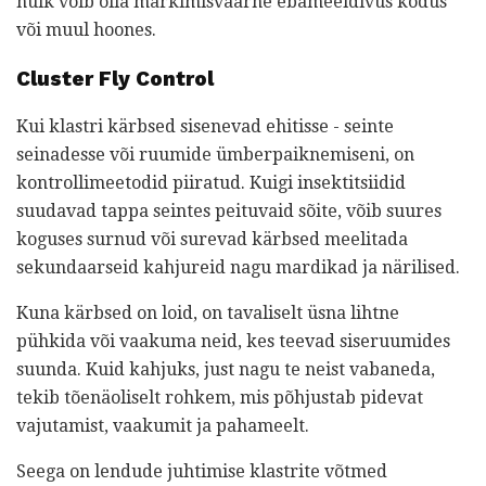
hulk võib olla märkimisväärne ebameeldivus kodus
või muul hoones.
Cluster Fly Control
Kui klastri kärbsed sisenevad ehitisse - seinte
seinadesse või ruumide ümberpaiknemiseni, on
kontrollimeetodid piiratud. Kuigi insektitsiidid
suudavad tappa seintes peituvaid sõite, võib suures
koguses surnud või surevad kärbsed meelitada
sekundaarseid kahjureid nagu mardikad ja närilised.
Kuna kärbsed on loid, on tavaliselt üsna lihtne
pühkida või vaakuma neid, kes teevad siseruumides
suunda. Kuid kahjuks, just nagu te neist vabaneda,
tekib tõenäoliselt rohkem, mis põhjustab pidevat
vajutamist, vaakumit ja pahameelt.
Seega on lendude juhtimise klastrite võtmed