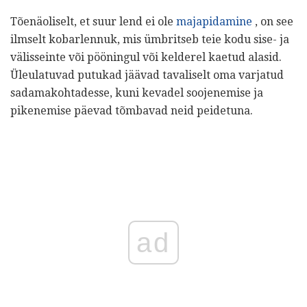
Tõenäoliselt, et suur lend ei ole
majapidamine
, on see
ilmselt kobarlennuk, mis ümbritseb teie kodu sise- ja
välisseinte või pööningul või kelderel kaetud alasid.
Üleulatuvad putukad jäävad tavaliselt oma varjatud
sadamakohtadesse, kuni kevadel soojenemise ja
pikenemise päevad tõmbavad neid peidetuna.
ad