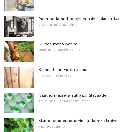
Parimad kohad peegli hankimiseks kodus
DISAINI IDEID STIILI JÄRGI
Kuidas maha panna
MURU HOOLDUSNÕUANDED
Kuidas leida varba seinas
KIPSPLAATI PÕHITÕED
Naatriumlaureta sulfaadi ülevaade
ROHELISE PUHASTAMISE PÕHITÕED
Musta koha ennetamine ja kontrollimine
AED PROBLEEMID