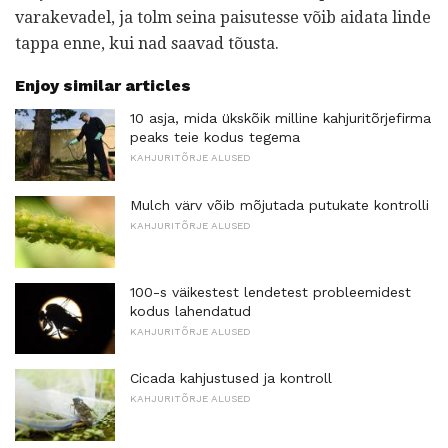
varakevadel, ja tolm seina paisutesse võib aidata linde
tappa enne, kui nad saavad tõusta.
Enjoy similar articles
10 asja, mida ükskõik milline kahjuritõrjefirma
peaks teie kodus tegema
KAHJURITÕRJE ALUSED
Mulch värv võib mõjutada putukate kontrolli
KAHJURITÕRJE ALUSED
100-s väikestest lendetest probleemidest
kodus lahendatud
KAHJURITÕRJE ALUSED
Cicada kahjustused ja kontroll
KAHJURITÕRJE ALUSED