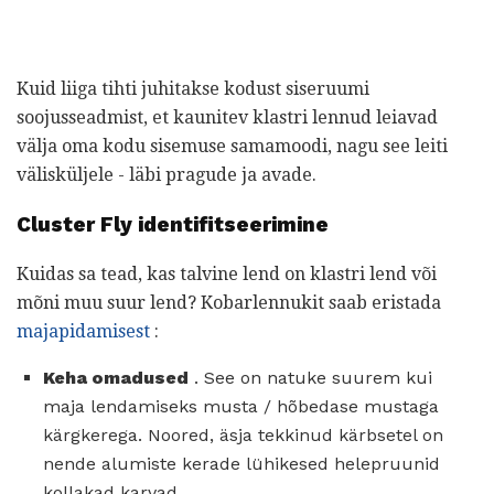
Kuid liiga tihti juhitakse kodust siseruumi
soojusseadmist, et kaunitev klastri lennud leiavad
välja oma kodu sisemuse samamoodi, nagu see leiti
välisküljele - läbi pragude ja avade.
Cluster Fly identifitseerimine
Kuidas sa tead, kas talvine lend on klastri lend või
mõni muu suur lend? Kobarlennukit saab eristada
majapidamisest
:
Keha omadused
. See on natuke suurem kui
maja lendamiseks musta / hõbedase mustaga
kärgkerega. Noored, äsja tekkinud kärbsetel on
nende alumiste kerade lühikesed helepruunid
kollakad karvad.