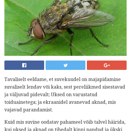
Tavaliselt eeldame, et suvekuudel on majapidamine
suvaliselt lendav või kaks, sest pereliikmed sisestavad
ja väljuvad pidevalt; Uksed on varustatud
toiduainetega; ja ekraanidel avanevad aknad, mis
vajavad parandamist.
Kuid mis suvine oodatav pahameel võib talvel häirida,
kui uksed ja aknad on tihedalt kinni pandud ja ükski